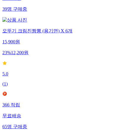
39
명
구매중
오뚜기 크림진짬뽕 (용기면) X 6개
15,900
원
23
%
12,200
원
5.0
(
1
)
366
적립
무료배송
65
명
구매중