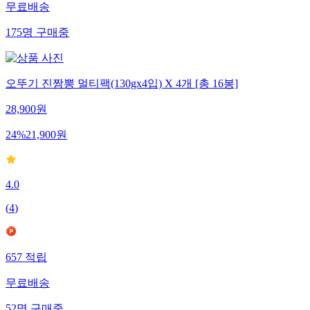
무료배송
175
명
구매중
오뚜기 진짬뽕 멀티팩(130gx4입) X 4개 [총 16봉]
28,900
원
24
%
21,900
원
4.0
(
4
)
657
적립
무료배송