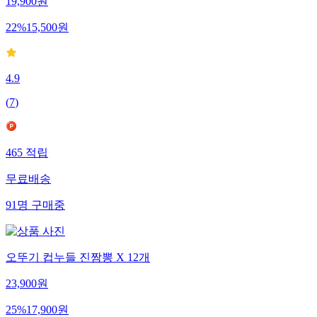
19,900
원
22
%
15,500
원
4.9
(
7
)
465
적립
무료배송
91
명
구매중
오뚜기 컵누들 진짬뽕 X 12개
23,900
원
25
%
17,900
원