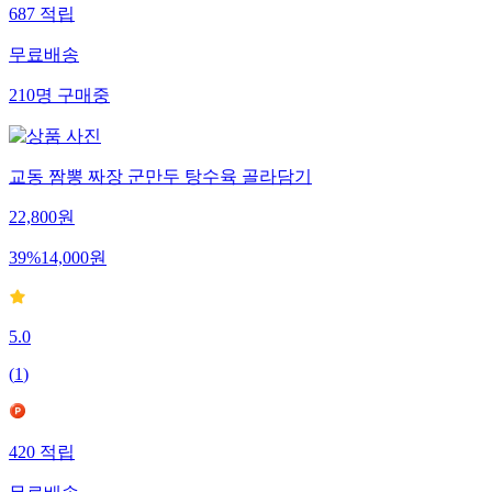
687
적립
무료배송
210
명
구매중
교동 짬뽕 짜장 군만두 탕수육 골라담기
22,800
원
39
%
14,000
원
5.0
(
1
)
420
적립