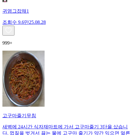
귀염그잡채1
조회수
9.6만
25.08.28
999+
고구마줄기무침
새벽에 24시간 식자재마트에 가서 고구마줄기 3단을 샀습니
다. 껍질을 벗겨서 끓는 물에 고구마 줄기가 약간 익으면 얼른