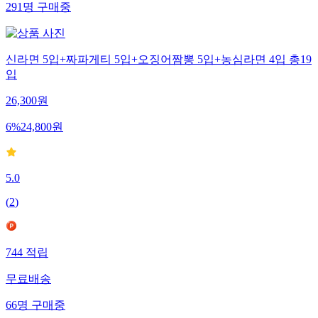
291
명
구매중
신라면 5입+짜파게티 5입+오징어짬뽕 5입+농심라면 4입 총19
입
26,300
원
6
%
24,800
원
5.0
(
2
)
744
적립
무료배송
66
명
구매중