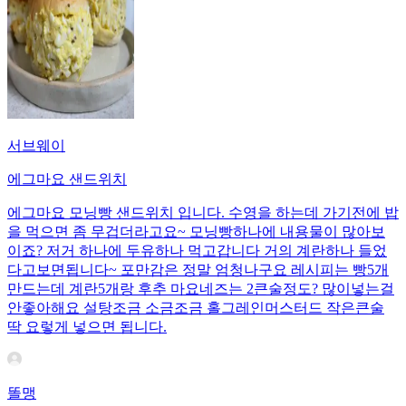
서브웨이
에그마요 샌드위치
에그마요 모닝빵 샌드위치 입니다. 수영을 하는데 가기전에 밥
을 먹으면 좀 무겁더라고요~ 모닝빵하나에 내용물이 많아보
이죠? 저거 하나에 두유하나 먹고갑니다 거의 계란하나 들었
다고보면됩니다~ 포만감은 정말 엄청나구요 레시피는 빵5개
만드는데 계란5개랑 후추 마요네즈는 2큰술정도? 많이넣는걸
안좋아해요 설탕조금 소금조금 홀그레인머스터드 작은큰술
딱 요렇게 넣으면 됩니다.
똘맹