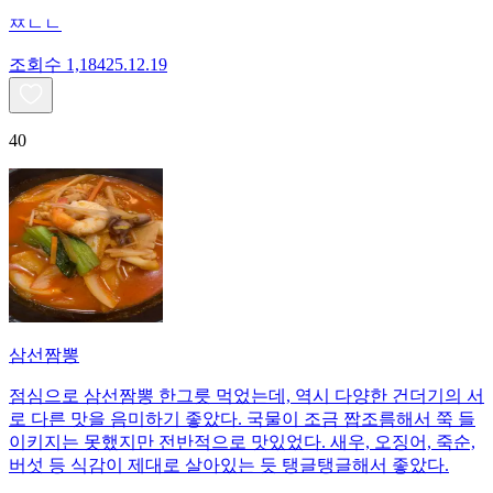
ㅉㄴㄴ
조회수
1,184
25.12.19
40
삼선짬뽕
점심으로 삼선짬뽕 한그릇 먹었는데, 역시 다양한 건더기의 서
로 다른 맛을 음미하기 좋았다. 국물이 조금 짭조름해서 쭉 들
이키지는 못했지만 전반적으로 맛있었다. 새우, 오징어, 죽순,
버섯 등 식감이 제대로 살아있는 듯 탱글탱글해서 좋았다.