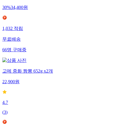
30
%
34,400
원
1,032
적립
무료배송
66
명
구매중
고메 중화 짬뽕 652g x2개
22,900
원
4.7
(
3
)