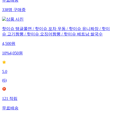
무료배송
338
명
구매중
핫이슈 탱글쫄면 / 핫이슈 포차 우동 / 핫이슈 유니짜장 / 핫이
슈 고기짬뽕 / 핫이슈 오징어짬뽕 / 핫이슈 베트남 쌀국수
4,500
원
10
%
4,050
원
5.0
(
6
)
121
적립
무료배송