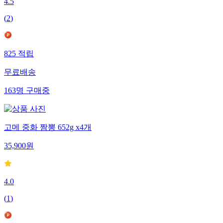
4.5
(
2
)
825
적립
무료배송
163
명
구매중
고메 중화 짬뽕 652g x4개
35,900
원
4.0
(
1
)