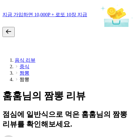
지금 가입하면 10,000P + 로또 10장 지급
음식 리뷰
중식
짬뽕
짬뽕
훔훔님의 짬뽕 리뷰
점심에 일반식으로 먹은 훔훔님의 짬뽕
리뷰를 확인해보세요.