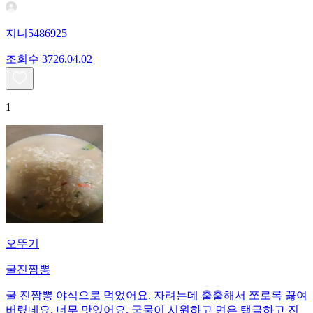
지니5486925
조회수
37
26.04.02
1
오뚜기
굴진짬뽕
굴 진짬뽕 야식으로 먹었어요. 자려는데 출출해서 쪼로록 끓여
버렸네요. 너무 맛있어요. 국물이 시원하고 면은 탱글하고 진