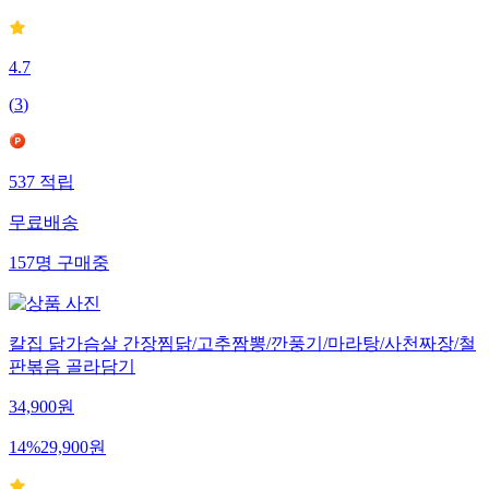
4.7
(
3
)
537
적립
무료배송
157
명
구매중
칼집 닭가슴살 간장찜닭/고추짬뽕/깐풍기/마라탕/사천짜장/철
판볶음 골라담기
34,900
원
14
%
29,900
원