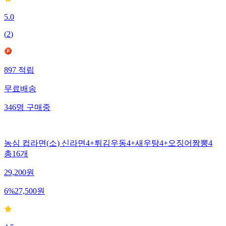
5.0
(
2
)
897
적립
무료배송
346
명
구매중
농심 컵라면(소) 신라면4+튀김우동4+새우탕4+오징어짬뽕4
총16개
29,200
원
6
%
27,500
원