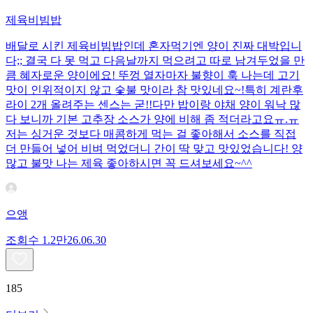
제육비빔밥
배달로 시킨 제육비빔밥인데 혼자먹기엔 양이 진짜 대박입니
다;; 결국 다 못 먹고 다음날까지 먹으려고 따로 남겨두었을 만
큼 혜자로운 양이에요! 뚜껑 열자마자 불향이 훅 나는데 고기
맛이 인위적이지 않고 숯불 맛이라 참 맛있네요~!특히 계란후
라이 2개 올려주는 센스는 굳!! ​다만 밥이랑 야채 양이 워낙 많
다 보니까 기본 고추장 소스가 양에 비해 좀 적더라고요ㅠ.ㅠ
저는 싱거운 것보다 매콤하게 먹는 걸 좋아해서 소스를 직접
더 만들어 넣어 비벼 먹었더니 간이 딱 맞고 맛있었습니다! 양
많고 불맛 나는 제육 좋아하시면 꼭 드셔보세요~^^
으앵
조회수
1.2만
26.06.30
185