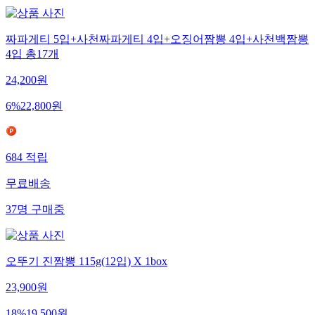
짜파게티 5입+사천짜파게티 4입+오징어짬뽕 4입+사천백짬뽕
4입 총17개
24,200
원
6
%
22,800
원
684
적립
무료배송
37
명
구매중
오뚜기 진짬뽕 115g(12입) X 1box
23,900
원