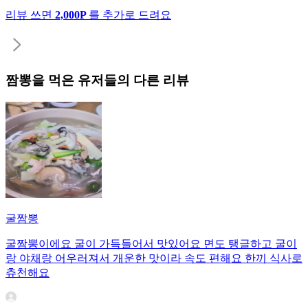
리뷰 쓰면
2,000P
를 추가로 드려요
짬뽕
을 먹은 유저들의 다른 리뷰
굴짬뽕
굴짬뽕이에요 굴이 가득들어서 맛있어요 면도 탱글하고 굴이
랑 야채랑 어우러져서 개운한 맛이라 속도 편해요 한끼 식사로
츄천해요