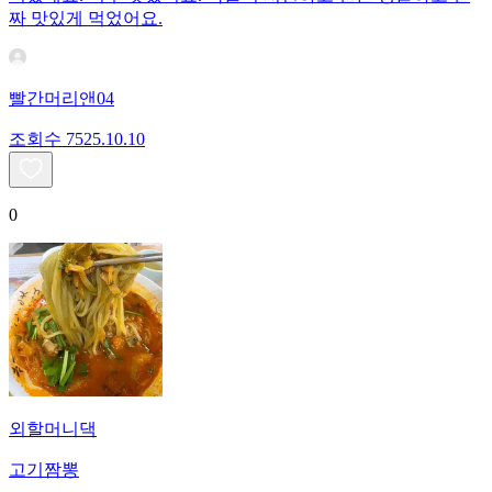
짜 맛있게 먹었어요.
빨간머리앤04
조회수
75
25.10.10
0
외할머니댁
고기짬뽕