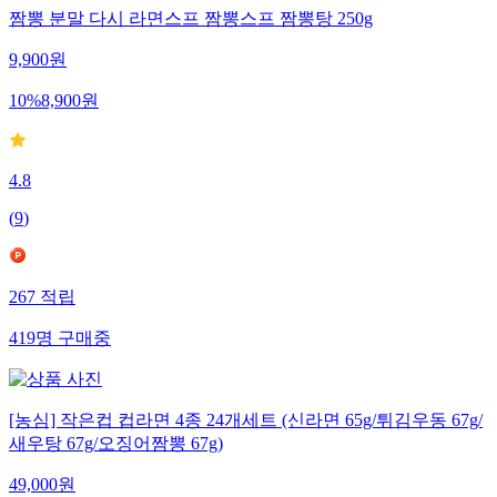
짬뽕 분말 다시 라면스프 짬뽕스프 짬뽕탕 250g
9,900
원
10
%
8,900
원
4.8
(
9
)
267
적립
419
명
구매중
[농심] 작은컵 컵라면 4종 24개세트 (신라면 65g/튀김우동 67g/
새우탕 67g/오징어짬뽕 67g)
49,000
원