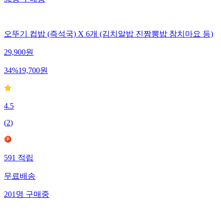
52
명
구매중
오뚜기 컵밥 (즉석국) X 6개 (김치알밥 진짬뽕밥 참치마요 등)
29,900
원
34
%
19,700
원
4.5
(
2
)
591
적립
무료배송
201
명
구매중