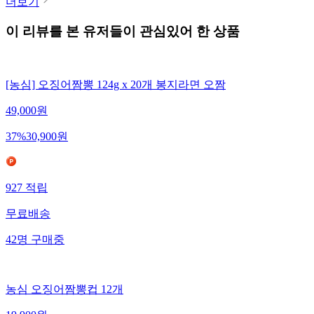
더보기
이 리뷰를 본 유저들이 관심있어 한 상품
[농심] 오징어짬뽕 124g x 20개 봉지라면 오짬
49,000
원
37
%
30,900
원
927
적립
무료배송
42
명
구매중
농심 오징어짬뽕컵 12개