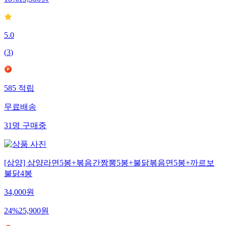
18
%
19,500
원
5.0
(
3
)
585
적립
무료배송
31
명
구매중
[삼양] 삼양라면5봉+볶음간짬뽕5봉+불닭볶음면5봉+까르보
불닭4봉
34,000
원
24
%
25,900
원