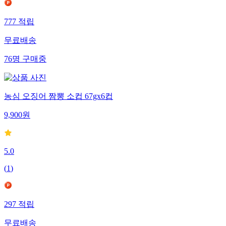
777
적립
무료배송
76
명
구매중
농심 오징어 짬뽕 소컵 67gx6컵
9,900
원
5.0
(
1
)
297
적립
무료배송