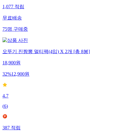
1,077
적립
무료배송
75
명
구매중
오뚜기 진짬뽕 멀티팩(4입) X 2개 [총 8봉]
18,900
원
32
%
12,900
원
4.7
(
6
)
387
적립