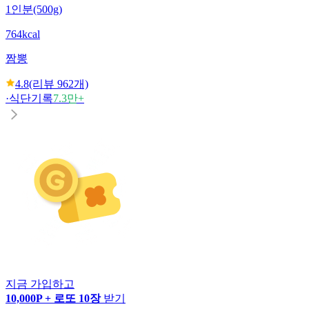
1인분(500g)
764kcal
짬뽕
4.8
(리뷰
962
개)
·
식단기록
7.3만+
지금 가입하고
10,000P + 로또 10장
받기