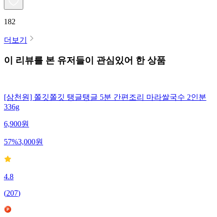
182
더보기
이 리뷰를 본 유저들이 관심있어 한 상품
[삼천원] 쫄깃쫄깃 탱글탱글 5분 간편조리 마라쌀국수 2인분
336g
6,900
원
57
%
3,000
원
4.8
(
207
)