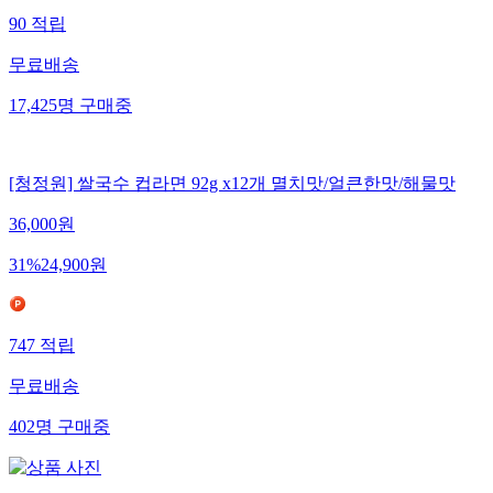
90
적립
무료배송
17,425
명
구매중
[청정원] 쌀국수 컵라면 92g x12개 멸치맛/얼큰한맛/해물맛
36,000
원
31
%
24,900
원
747
적립
무료배송
402
명
구매중