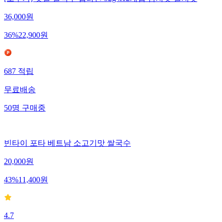
[오뚜기] 옛날 쌀국수 컵라면 92g x12개입 김치맛 멸치맛
36,000
원
36
%
22,900
원
687
적립
무료배송
50
명
구매중
빈타이 포타 베트남 소고기맛 쌀국수
20,000
원
43
%
11,400
원
4.7