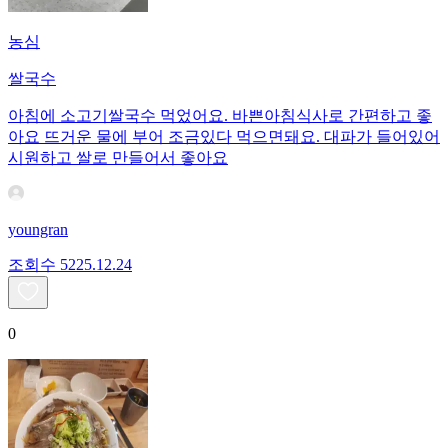
농심
쌀국수
아침에 소고기쌀국수 먹었어요. 바쁜아침식사로 간편하고 좋
아요 뜨거운 물에 부어 조금있다 먹으면돼요. 대파가 들어있어
시원하고 쌀로 만들어서 좋아요
youngran
조회수
52
25.12.24
0