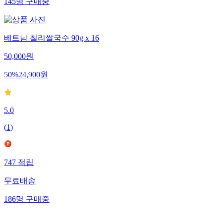
145
명
구매중
베트남 칠리쌀국수 90g x 16
50,000
원
50
%
24,900
원
5.0
(
1
)
747
적립
무료배송
186
명
구매중