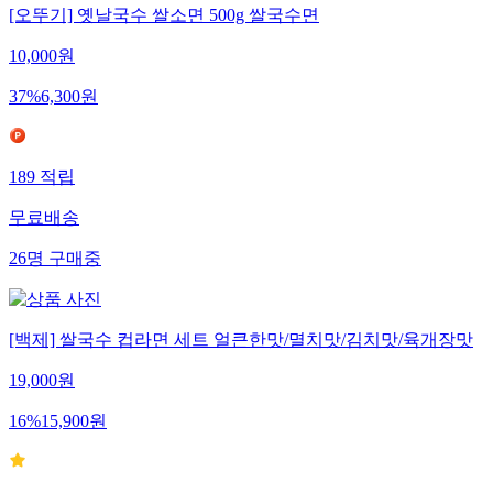
[오뚜기] 옛날국수 쌀소면 500g 쌀국수면
10,000
원
37
%
6,300
원
189
적립
무료배송
26
명
구매중
[백제] 쌀국수 컵라면 세트 얼큰한맛/멸치맛/김치맛/육개장맛
19,000
원
16
%
15,900
원