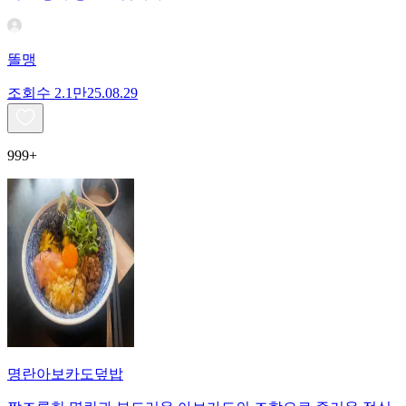
똘맹
조회수
2.1만
25.08.29
999+
명란아보카도덮밥