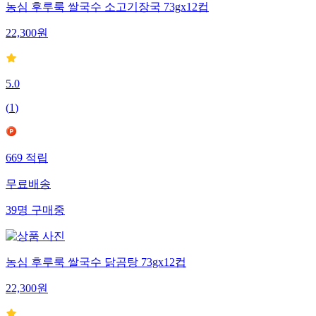
농심 후루룩 쌀국수 소고기장국 73gx12컵
22,300
원
5.0
(
1
)
669
적립
무료배송
39
명
구매중
농심 후루룩 쌀국수 닭곰탕 73gx12컵
22,300
원