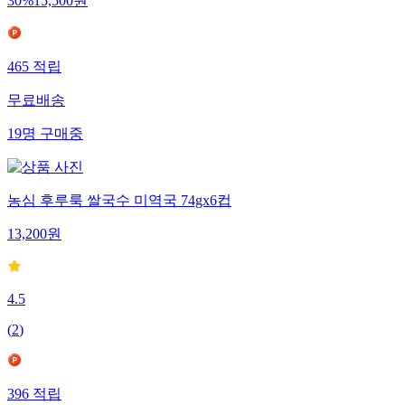
30
%
15,500
원
465
적립
무료배송
19
명
구매중
농심 후루룩 쌀국수 미역국 74gx6컵
13,200
원
4.5
(
2
)
396
적립