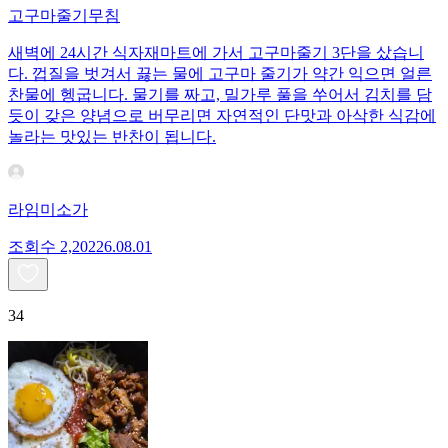
고구마줄기무침
새벽에 24시간 식자재마트에 가서 고구마줄기 3단을 샀습니
다. 껍질을 벗겨서 끓는 물에 고구마 줄기가 약간 익으면 얼른
찬물에 헹굽니다. 물기를 짜고, 밀가루 풀을 쑤어서 김치를 담
듯이 갖은 양념으로 버무리면 자연적인 단맛과 아삭한 식감에
놀라는 맛있는 반찬이 됩니다.
라임미소가
조회수
2,202
26.08.01
34