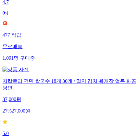
4.7
(
6
)
477
적립
무료배송
1,091
명
구매중
저칼로리 건면 쌀국수 18개 30개 / 멸치 김치 육개장 얼큰 파곰
탕면
37,000
원
27
%
27,000
원
5.0