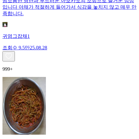
짭조름한 명란과 부드러운 아보카도의 조합으로 즐거운 점심
입니다 야채가 적절하게 들어가서 식감을 놓치지 않고 매우 만
족합니다.
귀염그잡채1
조회수
9.5만
25.08.28
999+