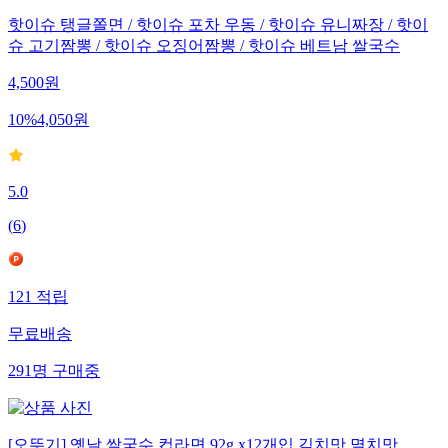
핫이슈 탱글쫄면 / 핫이슈 포차 우동 / 핫이슈 유니짜장 / 핫이
슈 고기짬뽕 / 핫이슈 오징어짬뽕 / 핫이슈 베트남 쌀국수
4,500
원
10
%
4,050
원
5.0
(
6
)
121
적립
무료배송
291
명
구매중