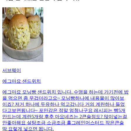
서브웨이
에그마요 샌드위치
에그마요 모닝빵 샌드위치 입니다. 수영을 하는데 가기전에 밥
을 먹으면 좀 무겁더라고요~ 모닝빵하나에 내용물이 많아보
이죠? 저거 하나에 두유하나 먹고갑니다 거의 계란하나 들었
다고보면됩니다~ 포만감은 정말 엄청나구요 레시피는 빵5개
만드는데 계란5개랑 후추 마요네즈는 2큰술정도? 많이넣는걸
안좋아해요 설탕조금 소금조금 홀그레인머스터드 작은큰술
딱 요렇게 넣으면 됩니다.