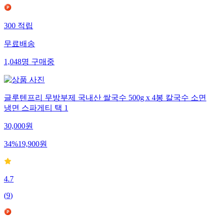
300
적립
무료배송
1,048
명
구매중
글루텐프리 무방부제 국내산 쌀국수 500g x 4봉 칼국수 소면
냉면 스파게티 택 1
30,000
원
34
%
19,900
원
4.7
(
9
)