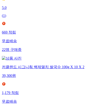
5.0
(
1
)
669
적립
무료배송
22
명
구매중
커클랜드 시그니춰 백제멸치 쌀국수 100g X 10 X 2
39,300
원
1,179
적립
무료배송