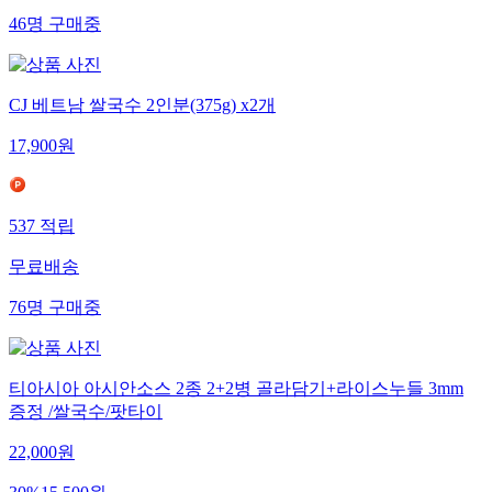
46
명
구매중
CJ 베트남 쌀국수 2인분(375g) x2개
17,900
원
537
적립
무료배송
76
명
구매중
티아시아 아시안소스 2종 2+2병 골라담기+라이스누들 3mm
증정 /쌀국수/팟타이
22,000
원