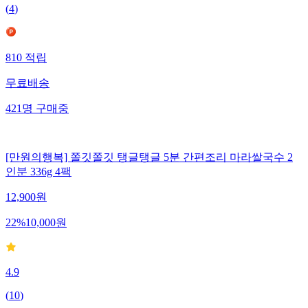
(
4
)
810
적립
무료배송
421
명
구매중
[만원의행복] 쫄깃쫄깃 탱글탱글 5분 간편조리 마라쌀국수 2
인분 336g 4팩
12,900
원
22
%
10,000
원
4.9
(
10
)