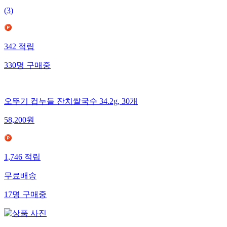
(
3
)
342
적립
330
명
구매중
오뚜기 컵누들 잔치쌀국수 34.2g, 30개
58,200
원
1,746
적립
무료배송
17
명
구매중