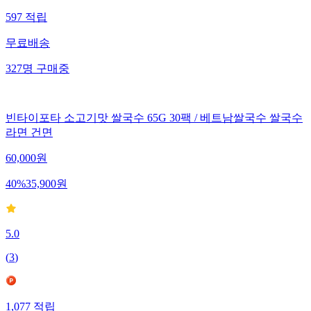
597
적립
무료배송
327
명
구매중
빈타이포타 소고기맛 쌀국수 65G 30팩 / 베트남쌀국수 쌀국수
라면 건면
60,000
원
40
%
35,900
원
5.0
(
3
)
1,077
적립