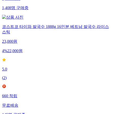
1,408
명
구매중
코스트코 타이와 쌀국수 1888g 16인분 베트남 쌀국수 라이스
스틱
23,000
원
4
%
22,000
원
5.0
(
2
)
660
적립
무료배송