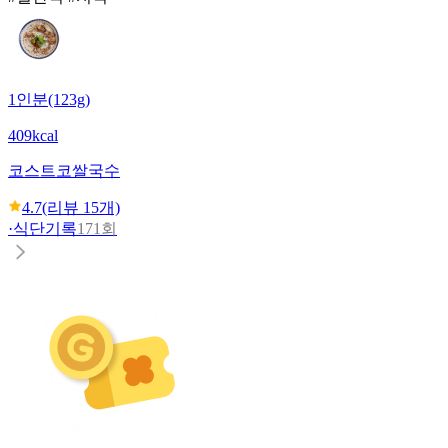
1인분(123g)
409kcal
코스트코
쌀국수
4.7
(리뷰
15
개)
·
식단기록
171회