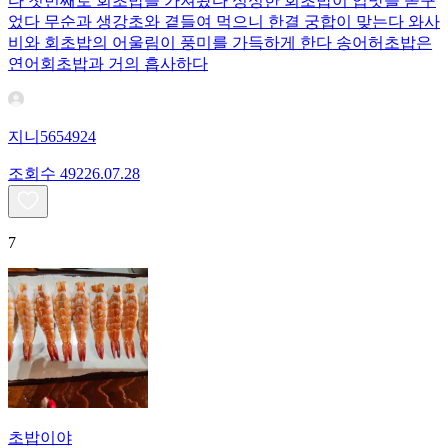
다 첫번째로 회초밥을 가져왔다 싱싱한 회초밥이 입맛을 돋구
었다 무순과 생강초와 곁들여 먹으니 한결 궁합이 맞는다 와사
비와 회초밥의 어울림이 풍미를 가득하게 한다 송어허초밥은
연어회초밥과 거의 흡사하다
지니5654924
조회수
492
26.07.28
7
초밥이야