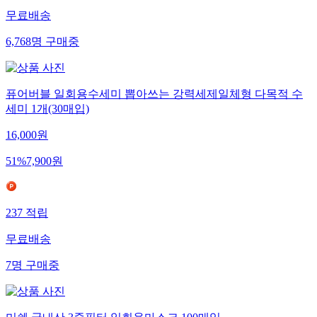
무료배송
6,768
명
구매중
퓨어버블 일회용수세미 뽑아쓰는 강력세제일체형 다목적 수
세미 1개(30매입)
16,000
원
51
%
7,900
원
237
적립
무료배송
7
명
구매중