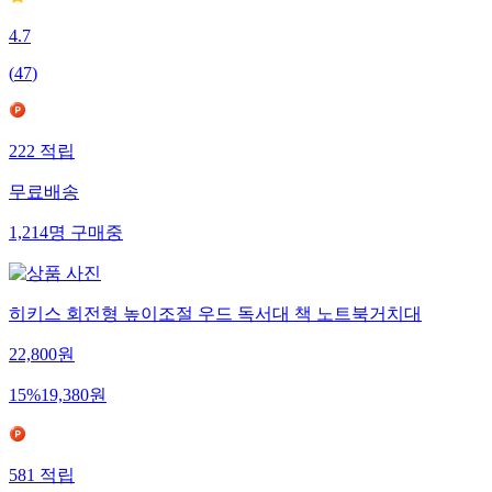
4.7
(
47
)
222
적립
무료배송
1,214
명
구매중
히키스 회전형 높이조절 우드 독서대 책 노트북거치대
22,800
원
15
%
19,380
원
581
적립