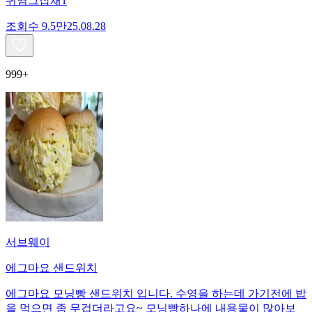
귀염그잡채1
조회수
9.5만
25.08.28
999+
서브웨이
에그마요 샌드위치
에그마요 모닝빵 샌드위치 입니다. 수영을 하는데 가기전에 밥
을 먹으면 좀 무겁더라고요~ 모닝빵하나에 내용물이 많아보