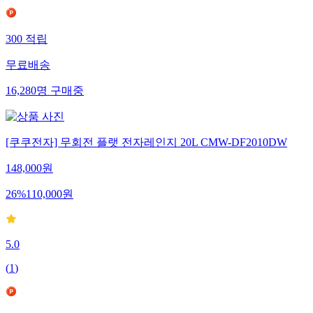
300
적립
무료배송
16,280
명
구매중
[쿠쿠전자] 무회전 플랫 전자레인지 20L CMW-DF2010DW
148,000
원
26
%
110,000
원
5.0
(
1
)