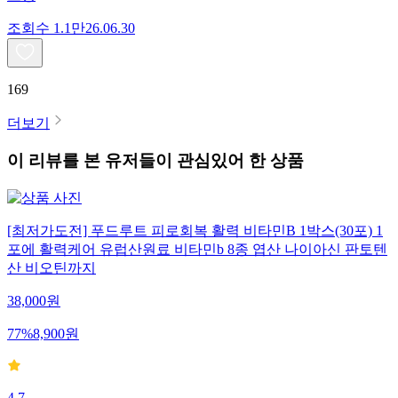
조회수
1.1만
26.06.30
169
더보기
이 리뷰를 본 유저들이 관심있어 한 상품
[최저가도전] 푸드루트 피로회복 활력 비타민B 1박스(30포) 1
포에 활력케어 유럽산원료 비타민b 8종 엽산 나이아신 판토텐
산 비오틴까지
38,000
원
77
%
8,900
원
4.7