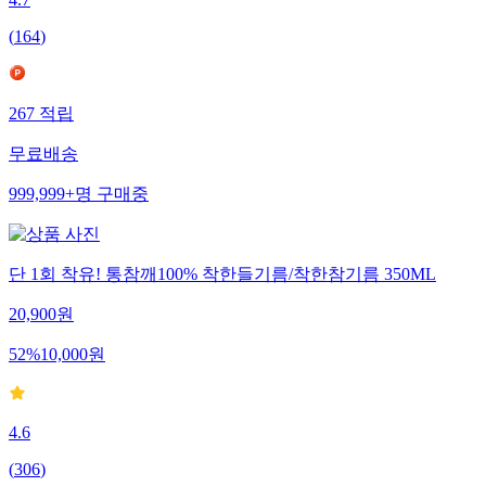
(
164
)
267
적립
무료배송
999,999+
명
구매중
단 1회 착유! 통참깨100% 착한들기름/착한참기름 350ML
20,900
원
52
%
10,000
원
4.6
(
306
)