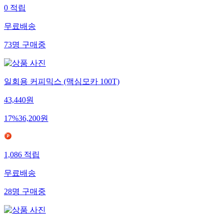
0
적립
무료배송
73
명
구매중
일회용 커피믹스 (맥심모카 100T)
43,440
원
17
%
36,200
원
1,086
적립
무료배송
28
명
구매중