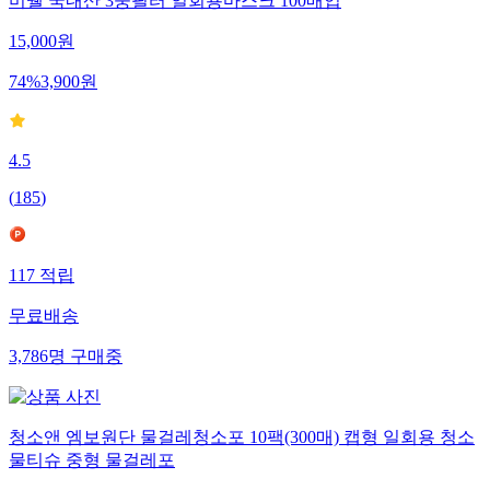
미쉘 국내산 3중필터 일회용마스크 100매입
15,000
원
74
%
3,900
원
4.5
(
185
)
117
적립
무료배송
3,786
명
구매중
청소앤 엠보원단 물걸레청소포 10팩(300매) 캡형 일회용 청소
물티슈 중형 물걸레포