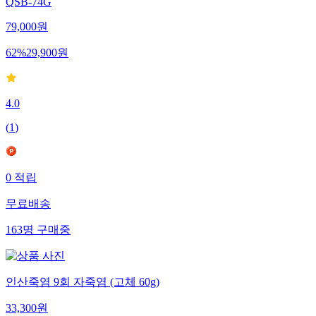
QSB-74G
79,000
원
62
%
29,900
원
4.0
(
1
)
0
적립
무료배송
163
명
구매중
인산죽염 9회 자죽염 (고체 60g)
33,300
원