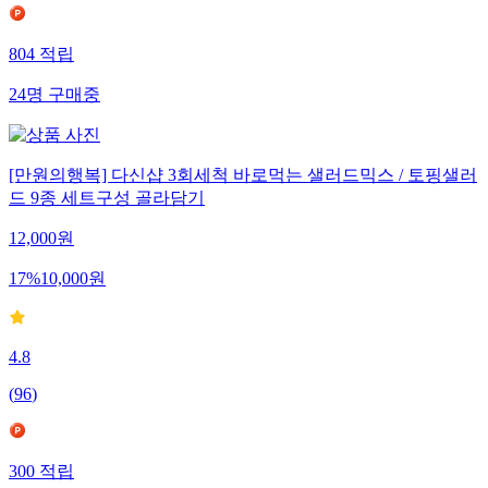
804
적립
24
명
구매중
[만원의행복] 다신샵 3회세척 바로먹는 샐러드믹스 / 토핑샐러
드 9종 세트구성 골라담기
12,000
원
17
%
10,000
원
4.8
(
96
)
300
적립