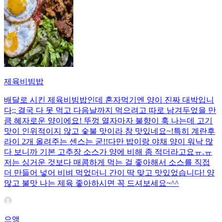
제육비빔밥
배달로 시킨 제육비빔밥인데 혼자먹기엔 양이 진짜 대박입니
다;; 결국 다 못 먹고 다음날까지 먹으려고 따로 남겨두었을 만
큼 혜자로운 양이에요! 뚜껑 열자마자 불향이 훅 나는데 고기
맛이 인위적이지 않고 숯불 맛이라 참 맛있네요~!특히 계란후
라이 2개 올려주는 센스는 굳!! ​다만 밥이랑 야채 양이 워낙 많
다 보니까 기본 고추장 소스가 양에 비해 좀 적더라고요ㅠ.ㅠ
저는 싱거운 것보다 매콤하게 먹는 걸 좋아해서 소스를 직접
더 만들어 넣어 비벼 먹었더니 간이 딱 맞고 맛있었습니다! 양
많고 불맛 나는 제육 좋아하시면 꼭 드셔보세요~^^
으앵