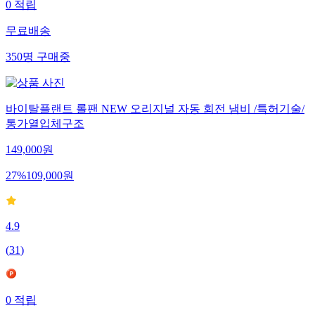
0
적립
무료배송
350
명
구매중
바이탈플랜트 롤팬 NEW 오리지널 자동 회전 냄비 /특허기술/
통가열입체구조
149,000
원
27
%
109,000
원
4.9
(
31
)
0
적립