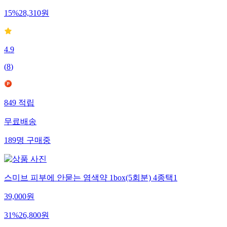
15
%
28,310
원
4.9
(
8
)
849
적립
무료배송
189
명
구매중
스미브 피부에 안묻는 염색약 1box(5회분) 4종택1
39,000
원
31
%
26,800
원