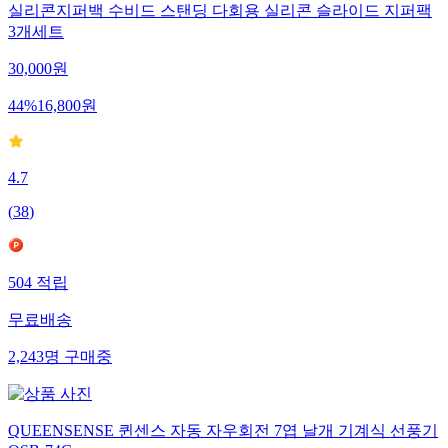
실리콘지퍼백 수비드 스탠딩 다회용 실리콘 슬라이드 지퍼팩
3개세트
30,000
원
44
%
16,800
원
4.7
(
38
)
504
적립
무료배송
2,243
명
구매중
QUEENSENSE 퀸센스 자동 자우회전 7엽 날개 기계식 선풍기