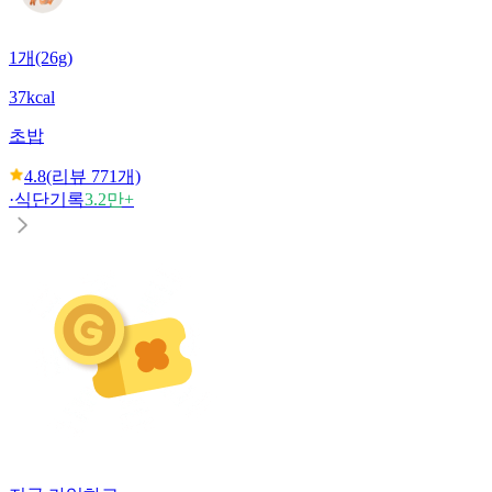
1개(26g)
37kcal
초밥
4.8
(리뷰
771
개)
·
식단기록
3.2만+