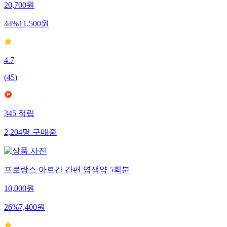
20,700
원
44
%
11,500
원
4.7
(
45
)
345
적립
2,204
명
구매중
프로랑스 아르간 간편 염색약 5회분
10,000
원
26
%
7,400
원