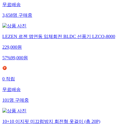
무료배송
3,658
명
구매중
LEZEN 르젠 앱연동 입체회전 BLDC 선풍기 LZCO-8000
229,000
원
57
%
99,000
원
0
적립
무료배송
101
명
구매중
10+10 이지핏 미끄럼방지 회전형 옷걸이 (총 20P)