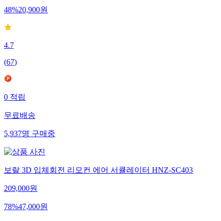
48
%
20,900
원
4.7
(
67
)
0
적립
무료배송
5,937
명
구매중
보랄 3D 입체회전 리모컨 에어 서큘레이터 HNZ-SC403
209,000
원
78
%
47,000
원