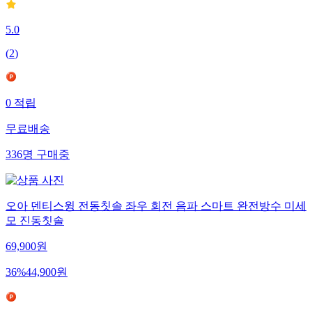
5.0
(
2
)
0
적립
무료배송
336
명
구매중
오아 덴티스윙 전동칫솔 좌우 회전 음파 스마트 완전방수 미세
모 진동칫솔
69,900
원
36
%
44,900
원