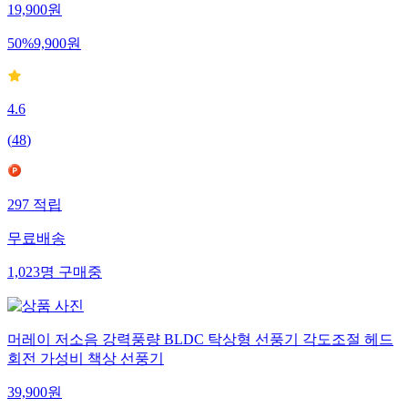
19,900
원
50
%
9,900
원
4.6
(
48
)
297
적립
무료배송
1,023
명
구매중
머레이 저소음 강력풍량 BLDC 탁상형 선풍기 각도조절 헤드
회전 가성비 책상 선풍기
39,900
원