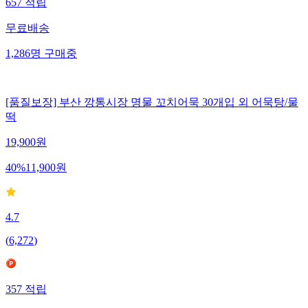
657
적립
무료배송
1,286
명
구매중
[품질보장] 부산 깡통시장 명물 꼬치어묵 30개입 외 어묵탕/물
떡
19,900
원
40
%
11,900
원
4.7
(
6,272
)
357
적립