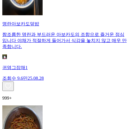
명란아보카도덮밥
짭조름한 명란과 부드러운 아보카도의 조합으로 즐거운 점심
입니다 야채가 적절하게 들어가서 식감을 놓치지 않고 매우 만
족합니다.
귀염그잡채1
조회수
9.6만
25.08.28
999+