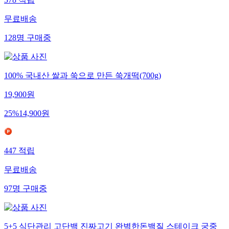
378
적립
무료배송
128
명
구매중
100% 국내산 쌀과 쑥으로 만든 쑥개떡(700g)
19,900
원
25
%
14,900
원
447
적립
무료배송
97
명
구매중