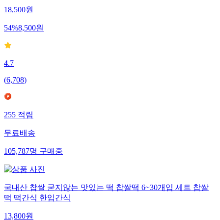
18,500
원
54
%
8,500
원
4.7
(
6,708
)
255
적립
무료배송
105,787
명
구매중
국내산 찹쌀 굳지않는 맛있는 떡 찹쌀떡 6~30개입 세트 찹쌀
떡 떡간식 한입간식
13,800
원