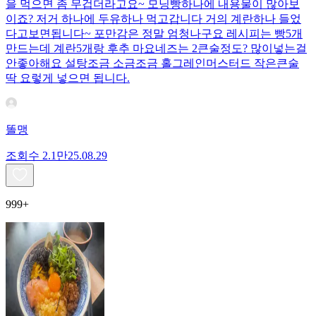
을 먹으면 좀 무겁더라고요~ 모닝빵하나에 내용물이 많아보
이죠? 저거 하나에 두유하나 먹고갑니다 거의 계란하나 들었
다고보면됩니다~ 포만감은 정말 엄청나구요 레시피는 빵5개
만드는데 계란5개랑 후추 마요네즈는 2큰술정도? 많이넣는걸
안좋아해요 설탕조금 소금조금 홀그레인머스터드 작은큰술
딱 요렇게 넣으면 됩니다.
똘맹
조회수
2.1만
25.08.29
999+