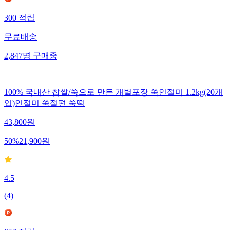
300
적립
무료배송
2,847
명
구매중
100% 국내산 찹쌀/쑥으로 만든 개별포장 쑥인절미 1.2kg(20개
입)인절미 쑥절편 쑥떡
43,800
원
50
%
21,900
원
4.5
(
4
)