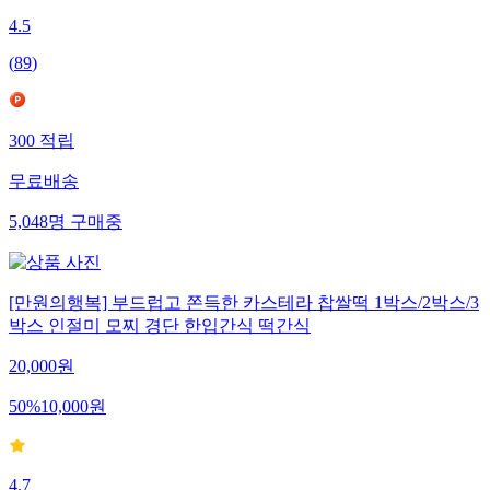
4.5
(
89
)
300
적립
무료배송
5,048
명
구매중
[만원의행복] 부드럽고 쫀득한 카스테라 찹쌀떡 1박스/2박스/3
박스 인절미 모찌 경단 한입간식 떡간식
20,000
원
50
%
10,000
원