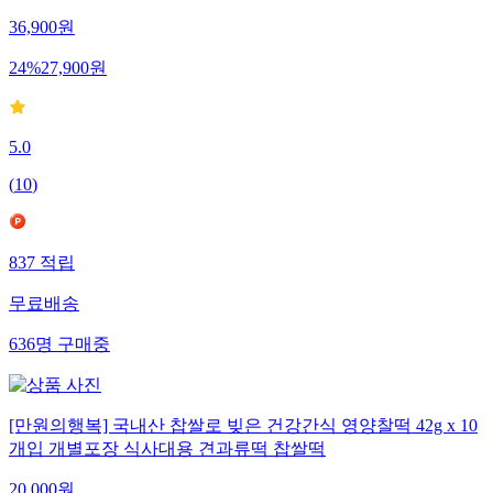
36,900
원
24
%
27,900
원
5.0
(
10
)
837
적립
무료배송
636
명
구매중
[만원의행복] 국내산 찹쌀로 빚은 건강간식 영양찰떡 42g x 10
개입 개별포장 식사대용 견과류떡 찹쌀떡