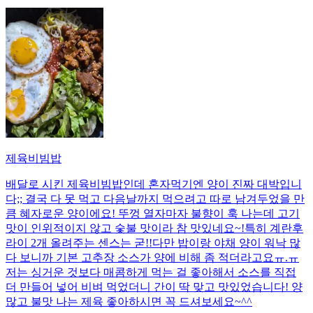
제육비빔밥
배달로 시킨 제육비빔밥인데 혼자먹기엔 양이 진짜 대박입니
다;; 결국 다 못 먹고 다음날까지 먹으려고 따로 남겨두었을 만
큼 혜자로운 양이에요! 뚜껑 열자마자 불향이 훅 나는데 고기
맛이 인위적이지 않고 숯불 맛이라 참 맛있네요~!특히 계란후
라이 2개 올려주는 센스는 굳!! ​다만 밥이랑 야채 양이 워낙 많
다 보니까 기본 고추장 소스가 양에 비해 좀 적더라고요ㅠ.ㅠ
저는 싱거운 것보다 매콤하게 먹는 걸 좋아해서 소스를 직접
더 만들어 넣어 비벼 먹었더니 간이 딱 맞고 맛있었습니다! 양
많고 불맛 나는 제육 좋아하시면 꼭 드셔보세요~^^