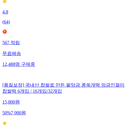
4.8
(
64
)
567
적립
무료배송
12,488
명
구매중
[품질보장] 국내산 찹쌀로 만든 팥앙금 콩쑥개떡 앙금인절미
찹쌀떡 6개입 / 16개입/32개입
15,800
원
50
%
7,900
원