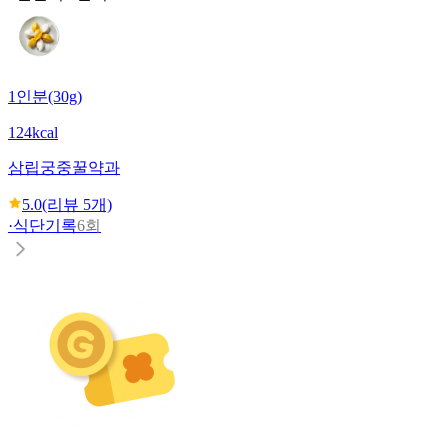
1인분(30g)
124kcal
삼립
궁중꿀약과
5.0
(리뷰
5
개)
·
식단기록
6회