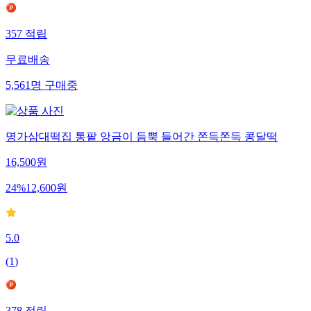
357
적립
무료배송
5,561
명
구매중
명가삼대떡집 통팥 앙금이 듬뿍 들어간 쫀득쫀득 콩달떡
16,500
원
24
%
12,600
원
5.0
(
1
)