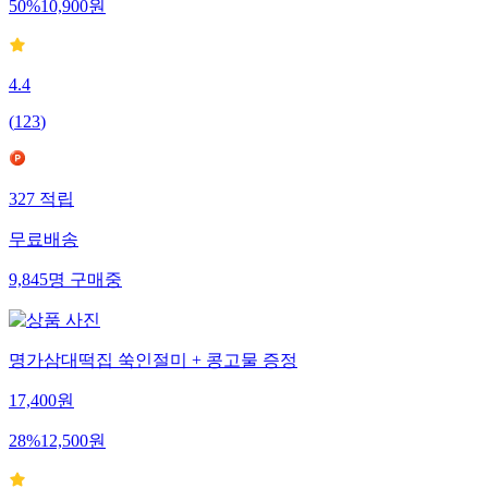
50
%
10,900
원
4.4
(
123
)
327
적립
무료배송
9,845
명
구매중
명가삼대떡집 쑥인절미 + 콩고물 증정
17,400
원
28
%
12,500
원