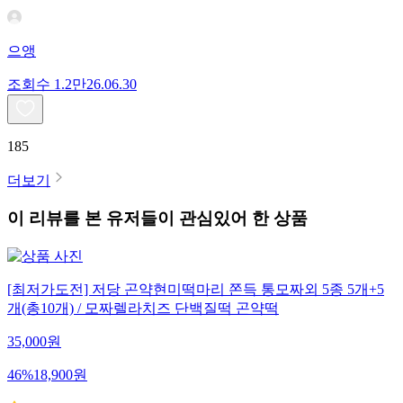
으앵
조회수
1.2만
26.06.30
185
더보기
이 리뷰를 본 유저들이 관심있어 한 상품
[최저가도전] 저당 곤약현미떡마리 쫀득 통모짜외 5종 5개+5
개(총10개) / 모짜렐라치즈 단백질떡 곤약떡
35,000
원
46
%
18,900
원