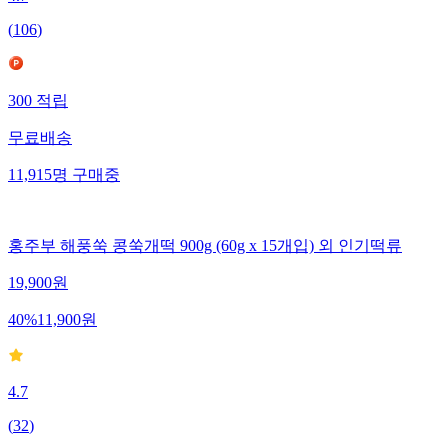
4.7
(
106
)
300
적립
무료배송
11,915
명
구매중
홍주부 해풍쑥 콩쑥개떡 900g (60g x 15개입) 외 인기떡류
19,900
원
40
%
11,900
원
4.7
(
32
)