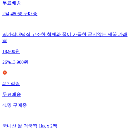
무료배송
254,480
명
구매중
명가삼대떡집 고소한 참깨와 꿀이 가득한 굳지않는 깨꿀 가래
떡
18,900
원
26
%
13,900
원
417
적립
무료배송
41
명
구매중
국내산 쌀 떡국떡 1kg x 2팩