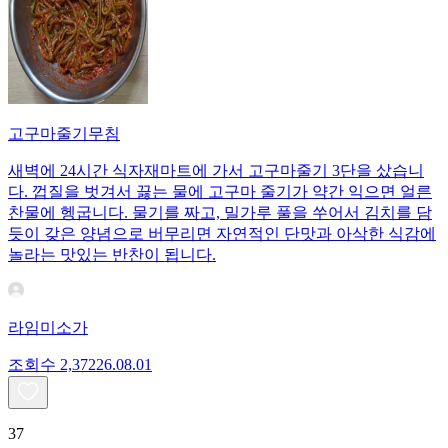
고구마줄기무침
새벽에 24시간 식자재마트에 가서 고구마줄기 3단을 샀습니
다. 껍질을 벗겨서 끓는 물에 고구마 줄기가 약간 익으면 얼른
찬물에 헹굽니다. 물기를 짜고, 밀가루 풀을 쑤어서 김치를 담
듯이 갖은 양념으로 버무리면 자연적인 단맛과 아삭한 식감에
놀라는 맛있는 반찬이 됩니다.
라임미소가
조회수
2,372
26.08.01
37