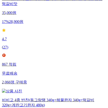
5+5 식단관리 고단백 진짜고기 완벽한돈백질 스테이크 궁중
떡갈비맛
35,000
원
17
%
28,900
원
4.7
(
27
)
867
적립
무료배송
2,066
명
구매중
비비고 4종 반찬(동그랑땡 340g+해물완자 340g+떡갈비
320g+계란고기완자 480g)