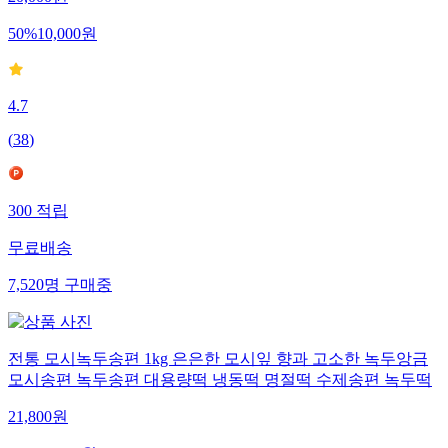
20,000
원
50
%
10,000
원
4.7
(
38
)
300
적립
무료배송
7,520
명
구매중
전통 모시녹두송편 1kg 은은한 모시잎 향과 고소한 녹두앙금
모시송편 녹두송편 대용량떡 냉동떡 명절떡 수제송편 녹두떡
21,800
원