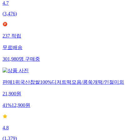
4.7
(
3,476
)
237
적립
무료배송
301,980
명
구매중
판매1위국산찹쌀100%디저트떡모음/콩쑥개떡/인절미외
21,900
원
41
%
12,900
원
4.8
(
1,379
)