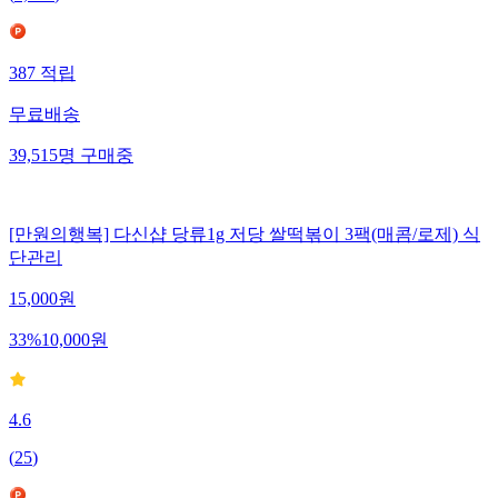
387
적립
무료배송
39,515
명
구매중
[만원의행복] 다신샵 당류1g 저당 쌀떡볶이 3팩(매콤/로제) 식
단관리
15,000
원
33
%
10,000
원
4.6
(
25
)