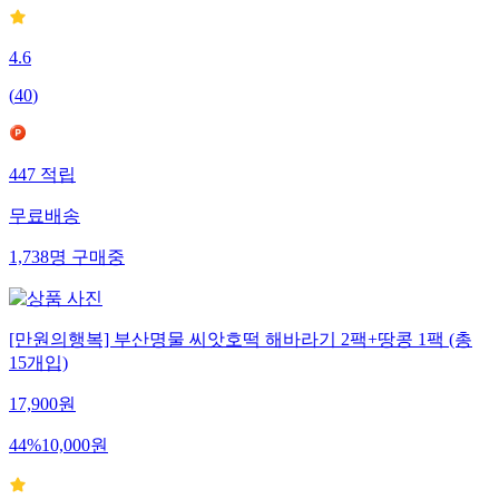
4.6
(
40
)
447
적립
무료배송
1,738
명
구매중
[만원의행복] 부산명물 씨앗호떡 해바라기 2팩+땅콩 1팩 (총
15개입)
17,900
원
44
%
10,000
원