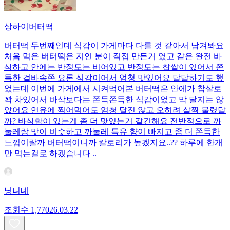
상하이버터떡
버터떡 두번째인데 식감이 가게마다 다를 것 같아서 남겨봐요
처음 먹은 버터떡은 지인 분이 직접 만든거 였고 같은 완전 바
삭하고 안에는 반정도는 비어있고 반정도는 찹쌀이 있어서 쫀
득한 겉바속쫀 요론 식감이어서 엄청 맛있어요 달달하기도 했
었는데 이번에 가게에서 시켜먹어본 버터떡은 안에가 찹살로
꽉 차있어서 바삭보다는 쫀득쫀득한 식감이었고 막 달지는 않
았어요 연유에 찍어먹어도 엄청 달진 않고 오히려 살짝 물렸달
까? 바삭함이 있는게 좀 더 맛있는거 같긴해요 전반적으로 까
눌레랑 맛이 비슷하고 까눌레 특유 향이 빠지고 좀 더 쫀득한
느낌이랄까 버터떡이니까 칼로리가 높겠지요..?? 하루에 한개
만 먹는걸로 하겠습니다 ..
닝니네
조회수
1,770
26.03.22