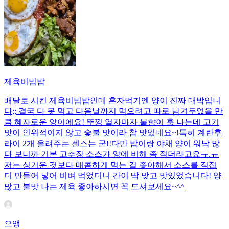
제육비빔밥
배달로 시킨 제육비빔밥인데 혼자먹기엔 양이 진짜 대박입니
다;; 결국 다 못 먹고 다음날까지 먹으려고 따로 남겨두었을 만
큼 혜자로운 양이에요! 뚜껑 열자마자 불향이 훅 나는데 고기
맛이 인위적이지 않고 숯불 맛이라 참 맛있네요~!특히 계란후
라이 2개 올려주는 센스는 굳!! ​다만 밥이랑 야채 양이 워낙 많
다 보니까 기본 고추장 소스가 양에 비해 좀 적더라고요ㅠ.ㅠ
저는 싱거운 것보다 매콤하게 먹는 걸 좋아해서 소스를 직접
더 만들어 넣어 비벼 먹었더니 간이 딱 맞고 맛있었습니다! 양
많고 불맛 나는 제육 좋아하시면 꼭 드셔보세요~^^
으앵