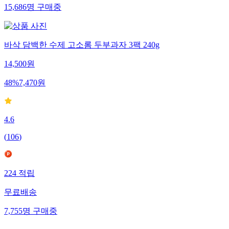
15,686
명
구매중
바삭 담백한 수제 고소롬 두부과자 3팩 240g
14,500
원
48
%
7,470
원
4.6
(
106
)
224
적립
무료배송
7,755
명
구매중