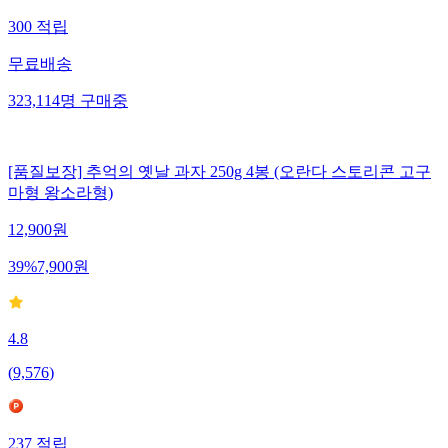
300
적립
무료배송
323,114
명
구매중
[품질보장] 추억의 옛날 과자 250g 4봉 (오란다 스토리콘 고구
마형 왕소라형)
12,900
원
39
%
7,900
원
4.8
(
9,576
)
237
적립