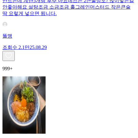
만드는데 계란5개랑 후추 마요네즈는 2큰술정도? 많이넣는걸
안좋아해요 설탕조금 소금조금 홀그레인머스터드 작은큰술
딱 요렇게 넣으면 됩니다.
똘맹
조회수
2.1만
25.08.29
999+