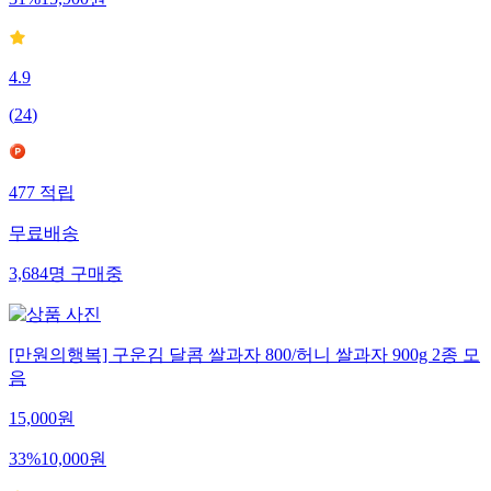
31
%
15,900
원
4.9
(
24
)
477
적립
무료배송
3,684
명
구매중
[만원의행복] 구운김 달콤 쌀과자 800/허니 쌀과자 900g 2종 모
음
15,000
원
33
%
10,000
원