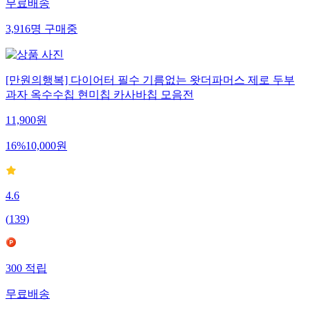
무료배송
3,916
명
구매중
[만원의행복] 다이어터 필수 기름없는 왓더파머스 제로 두부
과자 옥수수칩 현미칩 카사바칩 모음전
11,900
원
16
%
10,000
원
4.6
(
139
)
300
적립
무료배송