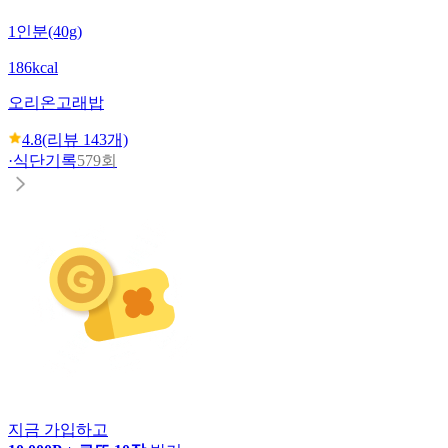
1인분(40g)
186kcal
오리온
고래밥
4.8
(리뷰
143
개)
·
식단기록
579회
지금 가입하고