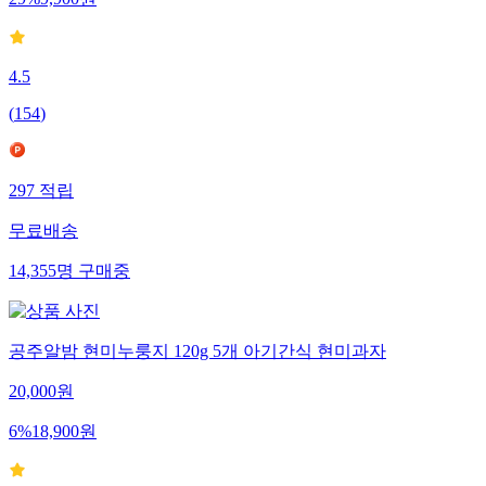
29
%
9,900
원
4.5
(
154
)
297
적립
무료배송
14,355
명
구매중
공주알밤 현미누룽지 120g 5개 아기간식 현미과자
20,000
원
6
%
18,900
원