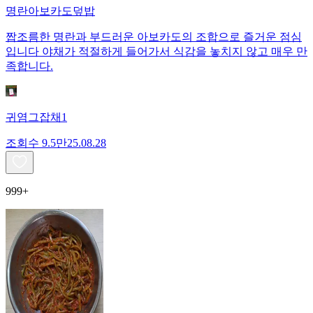
명란아보카도덮밥
짭조름한 명란과 부드러운 아보카도의 조합으로 즐거운 점심
입니다 야채가 적절하게 들어가서 식감을 놓치지 않고 매우 만
족합니다.
귀염그잡채1
조회수
9.5만
25.08.28
999+