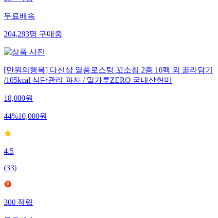
무료배송
204,283
명
구매중
[만원의행복] 다신샵 열풍로스팅 꼬소칩 2종 10팩 외 골라담기
/105kcal 식단관리 과자 / 밀가루ZERO 국내산현미
18,000
원
44
%
10,000
원
4.5
(
33
)
300
적립