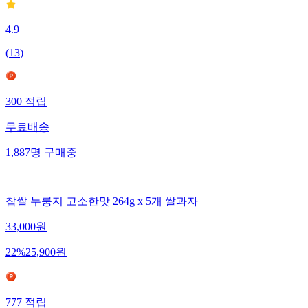
4.9
(
13
)
300
적립
무료배송
1,887
명
구매중
찹쌀 누룽지 고소한맛 264g x 5개 쌀과자
33,000
원
22
%
25,900
원
777
적립