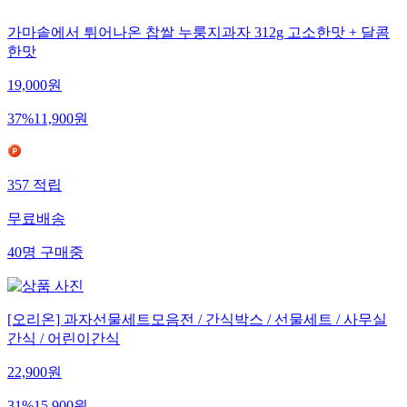
가마솥에서 튀어나온 찹쌀 누룽지과자 312g 고소한맛 + 달콤
한맛
19,000
원
37
%
11,900
원
357
적립
무료배송
40
명
구매중
[오리온] 과자선물세트모음전 / 간식박스 / 선물세트 / 사무실
간식 / 어린이간식
22,900
원