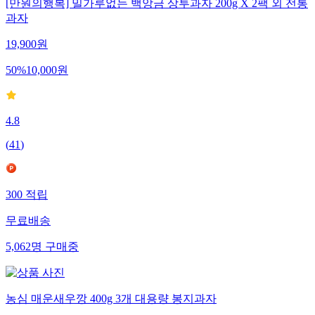
[만원의행복] 밀가루없는 백앙금 상투과자 200g X 2팩 외 전통
과자
19,900
원
50
%
10,000
원
4.8
(
41
)
300
적립
무료배송
5,062
명
구매중
농심 매운새우깡 400g 3개 대용량 봉지과자