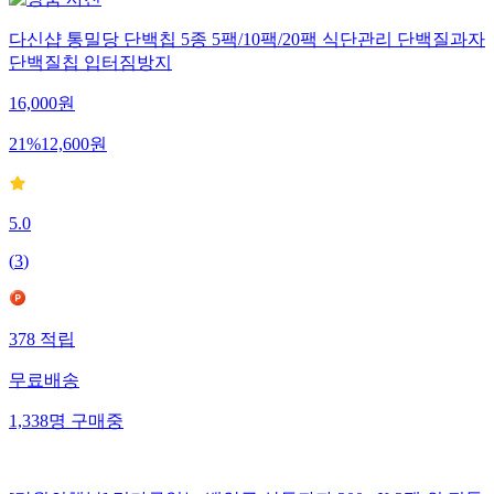
다신샵 통밀당 단백칩 5종 5팩/10팩/20팩 식단관리 단백질과자
단백질칩 입터짐방지
16,000
원
21
%
12,600
원
5.0
(
3
)
378
적립
무료배송
1,338
명
구매중