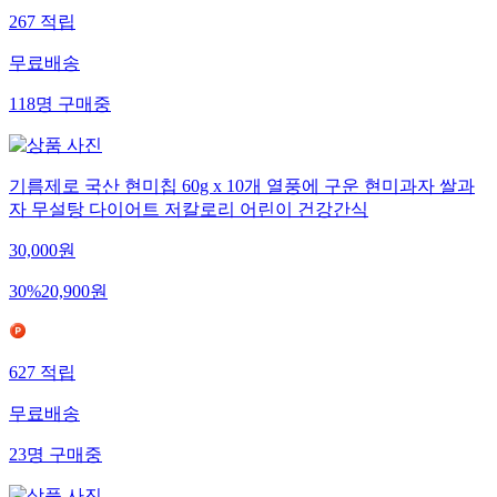
267
적립
무료배송
118
명
구매중
기름제로 국산 현미칩 60g x 10개 열풍에 구운 현미과자 쌀과
자 무설탕 다이어트 저칼로리 어린이 건강간식
30,000
원
30
%
20,900
원
627
적립
무료배송
23
명
구매중