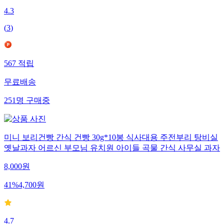
4.3
(
3
)
567
적립
무료배송
251
명
구매중
미니 보리건빵 간식 건빵 30g*10봉 식사대용 주전부리 탕비실
옛날과자 어르신 부모님 유치원 아이들 곡물 간식 사무실 과자
8,000
원
41
%
4,700
원
4.7