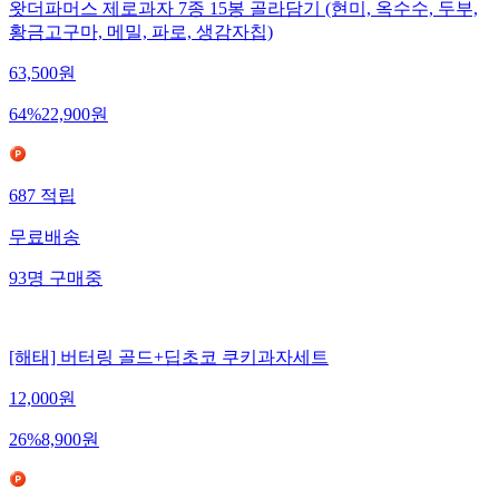
왓더파머스 제로과자 7종 15봉 골라담기 (현미, 옥수수, 두부,
황금고구마, 메밀, 파로, 생감자칩)
63,500
원
64
%
22,900
원
687
적립
무료배송
93
명
구매중
[해태] 버터링 골드+딥초코 쿠키과자세트
12,000
원
26
%
8,900
원