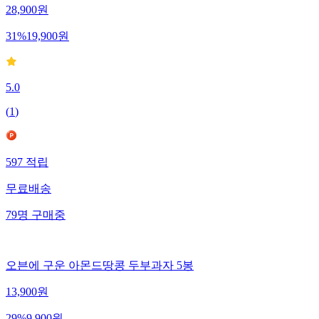
28,900
원
31
%
19,900
원
5.0
(
1
)
597
적립
무료배송
79
명
구매중
오븐에 구운 아몬드땅콩 두부과자 5봉
13,900
원