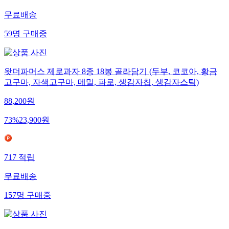
무료배송
59
명
구매중
왓더파머스 제로과자 8종 18봉 골라담기 (두부, 코코아, 황금
고구마, 자색고구마, 메밀, 파로, 생감자칩, 생감자스틱)
88,200
원
73
%
23,900
원
717
적립
무료배송
157
명
구매중