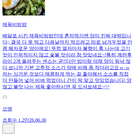
제육비빔밥
배달로 시킨 제육비빔밥인데 혼자먹기엔 양이 진짜 대박입니
다;; 결국 다 못 먹고 다음날까지 먹으려고 따로 남겨두었을 만
큼 혜자로운 양이에요! 뚜껑 열자마자 불향이 훅 나는데 고기
맛이 인위적이지 않고 숯불 맛이라 참 맛있네요~!특히 계란후
라이 2개 올려주는 센스는 굳!! ​다만 밥이랑 야채 양이 워낙 많
다 보니까 기본 고추장 소스가 양에 비해 좀 적더라고요ㅠ.ㅠ
저는 싱거운 것보다 매콤하게 먹는 걸 좋아해서 소스를 직접
더 만들어 넣어 비벼 먹었더니 간이 딱 맞고 맛있었습니다! 양
많고 불맛 나는 제육 좋아하시면 꼭 드셔보세요~^^
으앵
조회수
1.2만
26.06.30