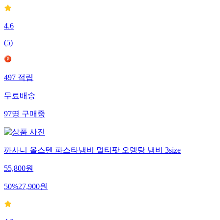
4.6
(
5
)
497
적립
무료배송
97
명
구매중
까사니 올스텐 파스타냄비 멀티팟 오뎅탕 냄비 3size
55,800
원
50
%
27,900
원