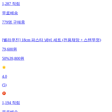
1,287
적립
무료배송
779
명
구매중
[벨라쿠진] 18cm 파스타 냄비 세트 (전용채망 + 스텐뚜껑)
79,600
원
50
%
39,800
원
4.0
(
5
)
1,194
적립