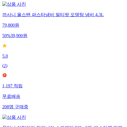
까사니 올스텐 파스타냄비 멀티팟 오뎅탕 냄비 4.3L
79,800
원
50
%
39,900
원
5.0
(
2
)
1,197
적립
무료배송
208
명
구매중