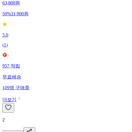
63,800
원
50
%
31,900
원
5.0
(
1
)
957
적립
무료배송
109
명
구매중
더보기
2