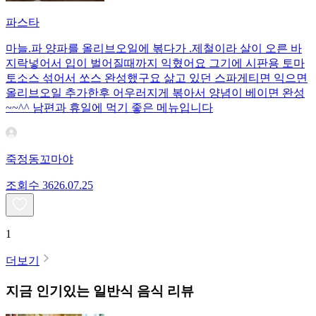
파스타
마늘.파 양파를 올리브오일에 볶다가 .제철이라 살이 오른 바
지락넣어서 입이 벌어질때까지 익혔어요 그기에 시판용 토마
토소스 섞어서 쏘스 완성했구요 삶고 있던 스파게티면 익으면
올리브오일 추가한후 어우러지게 볶아서 양념이 베이면 완성
~~^^ 남편과 휴일에 먹기 좋은 메뉴입니다
죽정동꼬마야
조회수
36
26.07.25
1
더보기
지금 인기있는
일반식
음식 리뷰