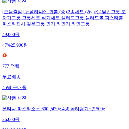
[오늘출발] 뉴폴라니에 귀볼 (중) 2종세트 (2type) / 덮밥그릇 도
자기그릇 그릇세트 식기세트 샐러드그릇 샐러드볼 파스타볼
파스타접시 깊은그릇 면기 라면기 라면그릇
49,000
원
47
%
25,900
원
777
적립
무료배송
45
명
구매중
폰타나 파스타소스 600g/430g 4병 골라담기+면500g
26,000
원