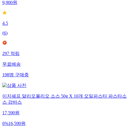
9,900
원
4.5
(
6
)
297
적립
무료배송
198
명
구매중
이지쉐프 알리오올리오 소스 50g X 10개 오일파스타 파스타소
스 감바스
17,590
원
6
%
16,590
원