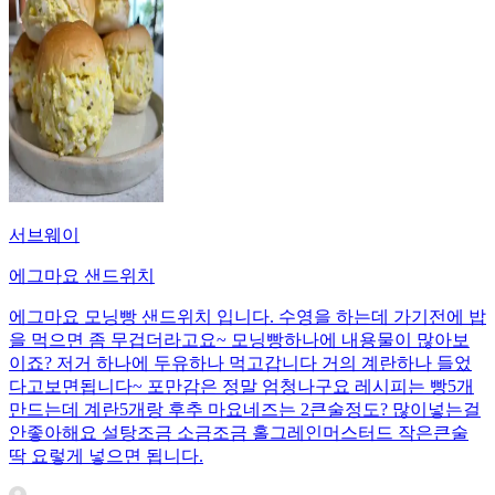
서브웨이
에그마요 샌드위치
에그마요 모닝빵 샌드위치 입니다. 수영을 하는데 가기전에 밥
을 먹으면 좀 무겁더라고요~ 모닝빵하나에 내용물이 많아보
이죠? 저거 하나에 두유하나 먹고갑니다 거의 계란하나 들었
다고보면됩니다~ 포만감은 정말 엄청나구요 레시피는 빵5개
만드는데 계란5개랑 후추 마요네즈는 2큰술정도? 많이넣는걸
안좋아해요 설탕조금 소금조금 홀그레인머스터드 작은큰술
딱 요렇게 넣으면 됩니다.