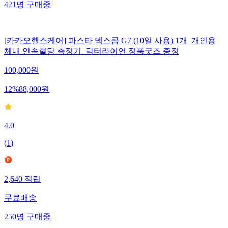
421
명
구매중
[카카오헬스케어] 파스타 덱스콤 G7 (10일 사용) 1개_개인용
체내 연속혈당 측정기_닥터라이언 정품굿즈 증정
100,000
원
12
%
88,000
원
4.0
(
1
)
2,640
적립
무료배송
250
명
구매중