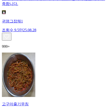
족합니다.
귀염그잡채1
조회수
9.5만
25.08.28
999+
고구마줄기무침