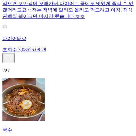
먹으면 포만감이 오래가서 다이어트 중에도 맛있게 즐길 수 있
겠더라고요 ~ 저는 저녁에 알리오 올리오 먹으려고 아침, 점심
단백질 쉐이크만 마시긴 했습니다 ㅎㅎ
다이어터s2
조회수
3,085
25.08.28
227
국수