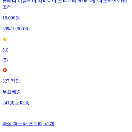
폰타나 이탈리아 캄파니아 스파게티 500g 3개 /파스타면/간편
조리
18,000
원
39
%
10,900
원
5.0
(
5
)
327
적립
무료배송
241
명
구매중
백설 파스타 면 500g x2개