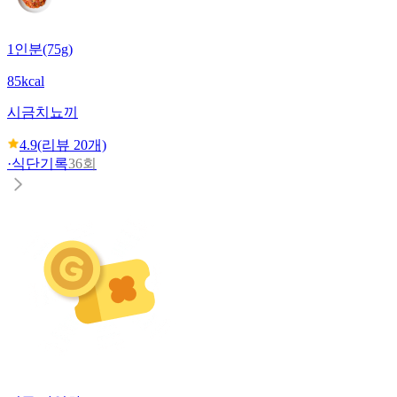
1인분(75g)
85kcal
시금치뇨끼
4.9
(리뷰
20
개)
·
식단기록
36회