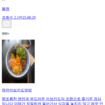
똘맹
조회수
2.1만
25.08.29
999+
명란아보카도덮밥
짭조름한 명란과 부드러운 아보카도의 조합으로 즐거운 점심
입니다 야채가 적절하게 들어가서 식감을 놓치지 않고 매우 만