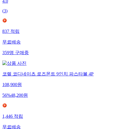
4.0
(
3
)
837
적립
무료배송
359
명
구매중
코렐 코디네이츠 로즈몬트 9인치 파스타볼 4P
108,900
원
56
%
48,200
원
1,446
적립
무료배송