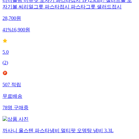
티니블랑 미뉴엣 도자기 파스타접시 1P (23cm) / 샐러드볼 도
자기볼 씨리얼그릇 파스타접시 파스타그릇 샐러드접시
28,700
원
41
%
16,900
원
5.0
(
2
)
507
적립
무료배송
78
명
구매중
까사니 올스텐 파스타냄비 멀티팟 오뎅탕 냄비 3.3L