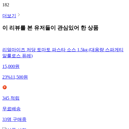
182
더보기
이 리뷰를 본 유저들이 관심있어 한 상품
리얼마이즈 저당 토마토 파스타 소스 1.5kg (대용량 스파게티
알룰로스 퓨레)
15,000
원
23
%
11,500
원
345
적립
무료배송
33
명
구매중