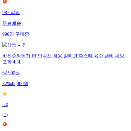
987
적립
무료배송
998
명
구매중
바겐슈타이거 IH 인덕션 겸용 멀티팟 파스타 육수 냄비 채망
포함 4.3L
62,900
원
32
%
42,900
원
5.0
(
7
)