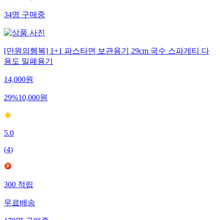
34
명
구매중
[만원의행복] 1+1 파스타면 보관용기 29cm 국수 스파게티 다
용도 밀폐용기
14,000
원
29
%
10,000
원
5.0
(
4
)
300
적립
무료배송