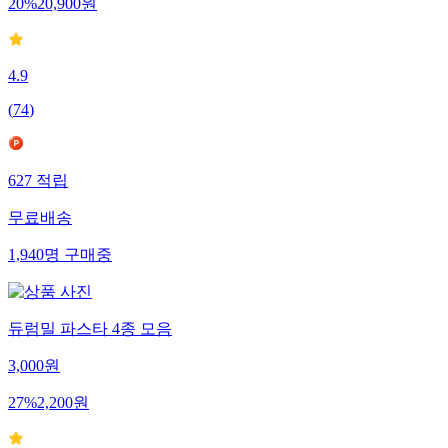
20
%
20,900
원
4.9
(
74
)
627
적립
무료배송
1,940
명
구매중
듀럼밀 파스타 4종 모음
3,000
원
27
%
2,200
원