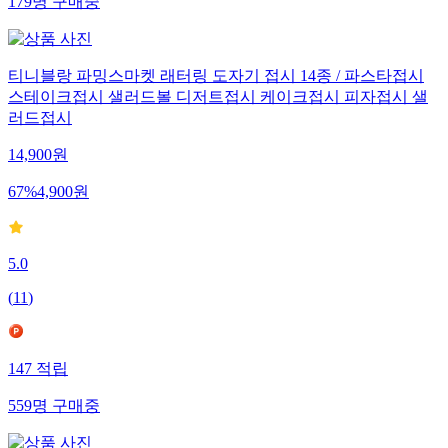
179
명
구매중
티니블랑 파밍스마켓 래터링 도자기 접시 14종 / 파스타접시
스테이크접시 샐러드볼 디저트접시 케이크접시 피자접시 샐
러드접시
14,900
원
67
%
4,900
원
5.0
(
11
)
147
적립
559
명
구매중