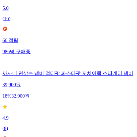
5.0
(
16
)
66
적립
986
명
구매중
까사니 면삶는 냄비 멀티팟 파스타팟 꼬치어묵 스파게티 냄비
39,900
원
18
%
32,900
원
4.9
(
8
)