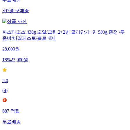
무료배송
397
명
구매중
파스타소스 430g 오일/크림 2+2병 골라담기+면 500g 증정 /투
움바/바질페스토/볼로네제
28,000
원
18
%
22,900
원
5.0
(
4
)
687
적립
무료배송