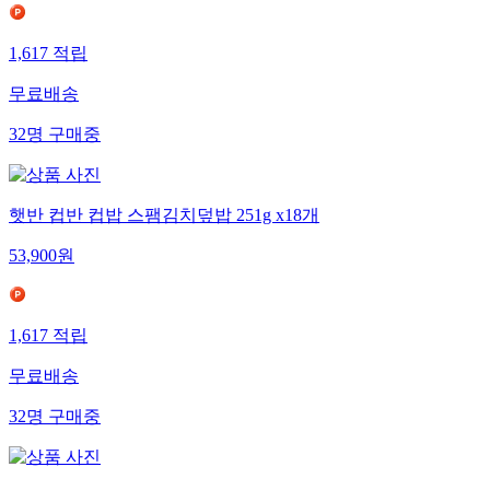
1,617
적립
무료배송
32
명
구매중
햇반 컵반 컵밥 스팸김치덮밥 251g x18개
53,900
원
1,617
적립
무료배송
32
명
구매중