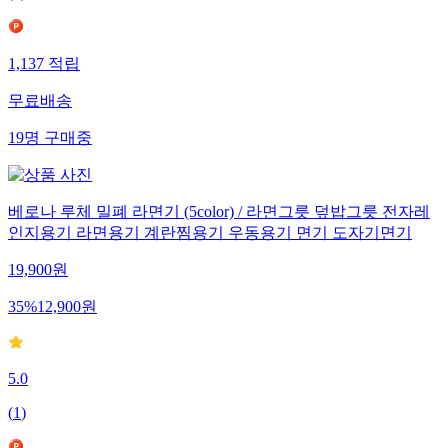
1,137
적립
무료배송
19
명
구매중
베로나 루체 밀폐 라면기 (5color) / 라면그릇 덮밥그릇 전자레
인지용기 라면용기 계란찜용기 우동용기 면기 도자기면기
19,900
원
35
%
12,900
원
5.0
(
1
)