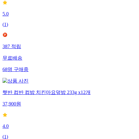
5.0
(
1
)
387
적립
무료배송
68
명
구매중
햇반 컵반 컵밥 치킨마요덮밥 233g x12개
37,900
원
4.0
(
1
)