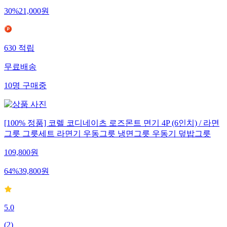
30
%
21,000
원
630
적립
무료배송
10
명
구매중
[100% 정품] 코렐 코디네이츠 로즈몬트 면기 4P (6인치) / 라면
그릇 그릇세트 라면기 우동그릇 냉면그릇 우동기 덮밥그릇
109,800
원
64
%
39,800
원
5.0
(
2
)