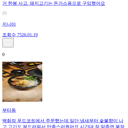
거 한봉 사고. 돼지고기는 돈가스용으로 구입했어요
지니01
조회수
75
26.01.19
0
부타동
백화점 푸드코트에서 주문했는데 일단 냄새부터 숯불향이 나
고 고기도 부드러워서 만족스러웠어요 시간대 잘 맞추면 북적