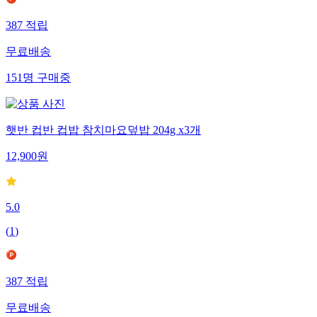
387
적립
무료배송
151
명
구매중
햇반 컵반 컵밥 참치마요덮밥 204g x3개
12,900
원
5.0
(
1
)
387
적립
무료배송