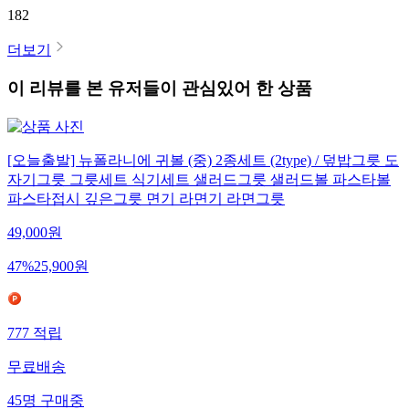
182
더보기
이 리뷰를 본 유저들이 관심있어 한 상품
[오늘출발] 뉴폴라니에 귀볼 (중) 2종세트 (2type) / 덮밥그릇 도
자기그릇 그릇세트 식기세트 샐러드그릇 샐러드볼 파스타볼
파스타접시 깊은그릇 면기 라면기 라면그릇
49,000
원
47
%
25,900
원
777
적립
무료배송
45
명
구매중