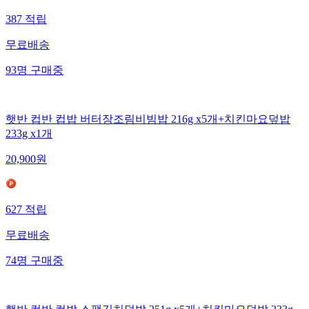
387
적립
무료배송
93
명
구매중
햇반 컵반 컵밥 버터장조림비빔밥 216g x5개+치킨마요덮밥
233g x1개
20,900
원
627
적립
무료배송
74
명
구매중