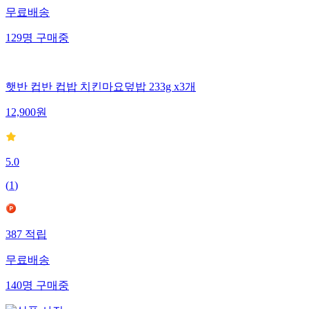
무료배송
129
명
구매중
햇반 컵반 컵밥 치킨마요덮밥 233g x3개
12,900
원
5.0
(
1
)
387
적립
무료배송
140
명
구매중