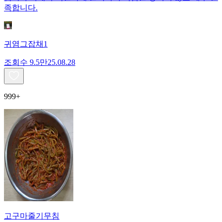
족합니다.
귀염그잡채1
조회수
9.5만
25.08.28
999+
고구마줄기무침