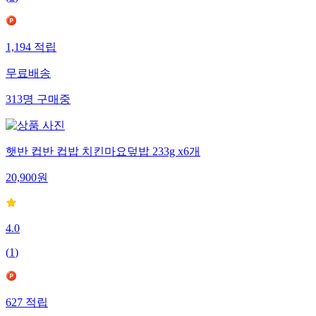
1,194
적립
무료배송
313
명
구매중
햇반 컵반 컵밥 치킨마요덮밥 233g x6개
20,900
원
4.0
(
1
)
627
적립