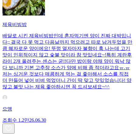
제육비빔밥
배달로 시킨 제육비빔밥인데 혼자먹기엔 양이 진짜 대박입니
다;; 결국 다 못 먹고 다음날까지 먹으려고 따로 남겨두었을 만
큼 혜자로운 양이에요! 뚜껑 열자마자 불향이 훅 나는데 고기
맛이 인위적이지 않고 숯불 맛이라 참 맛있네요~!특히 계란후
라이 2개 올려주는 센스는 굳!! ​다만 밥이랑 야채 양이 워낙 많
다 보니까 기본 고추장 소스가 양에 비해 좀 적더라고요ㅠ.ㅠ
저는 싱거운 것보다 매콤하게 먹는 걸 좋아해서 소스를 직접
더 만들어 넣어 비벼 먹었더니 간이 딱 맞고 맛있었습니다! 양
많고 불맛 나는 제육 좋아하시면 꼭 드셔보세요~^^
으앵
조회수
1.2만
26.06.30