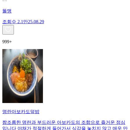
똘맹
조회수
2.1만
25.08.29
999+
명란아보카도덮밥
짭조름한 명란과 부드러운 아보카도의 조합으로 즐거운 점심
입니다 야채가 적절하게 들어가서 식감을 놓치지 않고 매우 만