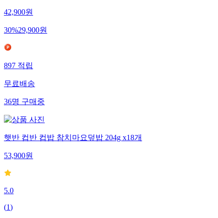
42,900
원
30
%
29,900
원
897
적립
무료배송
36
명
구매중
햇반 컵반 컵밥 참치마요덮밥 204g x18개
53,900
원
5.0
(
1
)