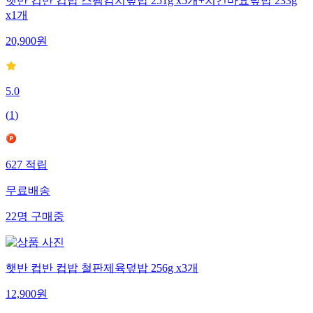
햇반 컵반 컵밥 스팸김치덮밥 251g x5개+치킨마요덮밥 233g
x1개
20,900
원
5.0
(
1
)
627
적립
무료배송
22
명
구매중
햇반 컵반 컵밥 철판제육덮밥 256g x3개
12,900
원