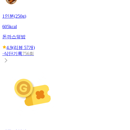
1인분(250g)
605kcal
돈까스덮밥
4.9
(리뷰
57
개)
·
식단기록
756회