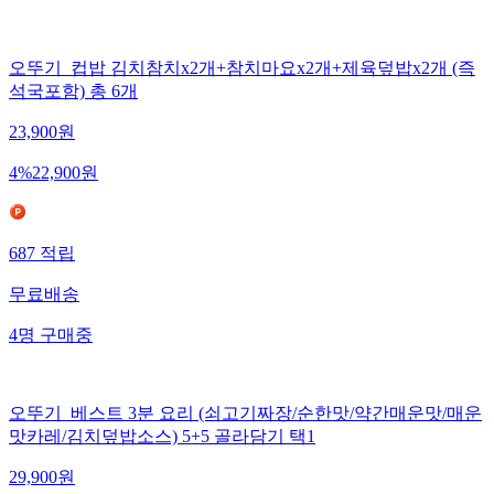
오뚜기_컵밥 김치참치x2개+참치마요x2개+제육덮밥x2개 (즉
석국포함) 총 6개
23,900
원
4
%
22,900
원
687
적립
무료배송
4
명
구매중
오뚜기_베스트 3분 요리 (쇠고기짜장/순한맛/약간매운맛/매운
맛카레/김치덮밥소스) 5+5 골라담기 택1
29,900
원