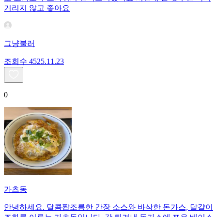
거리지 않고 좋아요
그냥불러
조회수
45
25.11.23
0
가츠동
안녕하세요. 달콤짭조름한 간장 소스와 바삭한 돈가스, 달걀이