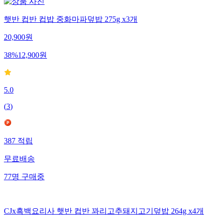
햇반 컵반 컵밥 중화마파덮밥 275g x3개
20,900
원
38
%
12,900
원
5.0
(
3
)
387
적립
무료배송
77
명
구매중
CJx흑백요리사 햇반 컵반 꽈리고추돼지고기덮밥 264g x4개