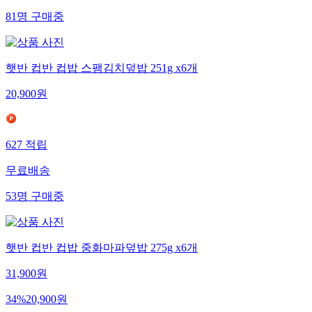
81
명
구매중
햇반 컵반 컵밥 스팸김치덮밥 251g x6개
20,900
원
627
적립
무료배송
53
명
구매중
햇반 컵반 컵밥 중화마파덮밥 275g x6개
31,900
원
34
%
20,900
원