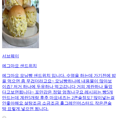
서브웨이
에그마요 샌드위치
에그마요 모닝빵 샌드위치 입니다. 수영을 하는데 가기전에 밥
을 먹으면 좀 무겁더라고요~ 모닝빵하나에 내용물이 많아보
이죠? 저거 하나에 두유하나 먹고갑니다 거의 계란하나 들었
다고보면됩니다~ 포만감은 정말 엄청나구요 레시피는 빵5개
만드는데 계란5개랑 후추 마요네즈는 2큰술정도? 많이넣는걸
안좋아해요 설탕조금 소금조금 홀그레인머스터드 작은큰술
딱 요렇게 넣으면 됩니다.