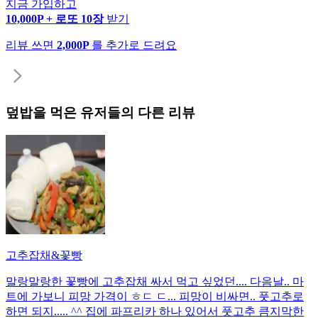
지금 가입하고
10,000P + 로또 10장
받기
리뷰 쓰면
2,000P
를 추가로 드려요
덮밥
을 먹은 유저들의 다른 리뷰
고추잡채&꽃빵
말랑말랑한 꽃빵에 고추잡채 싸서 먹고 싶었던.... 다음날.. 마
트에 가보니 피망 가격이 ㅎㄷ ㄷ... 피망이 비싸면.. 풋고추로
하면 되지..... ^^ 집에 파프리카 하나 있어서 풋고추 큼지막한