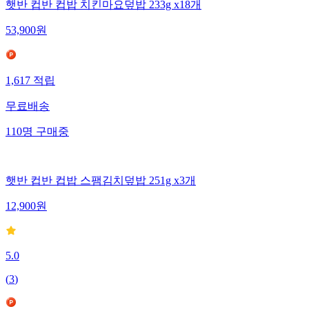
햇반 컵반 컵밥 치킨마요덮밥 233g x18개
53,900
원
1,617
적립
무료배송
110
명
구매중
햇반 컵반 컵밥 스팸김치덮밥 251g x3개
12,900
원
5.0
(
3
)