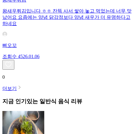
왕새우튀김입니다 ㅎㅎ 잔뜩 사서 쌓아 놓고 먹었는데 너무 맛
났어요 요즘에는 양념 닭강정보다 양념 새우가 더 유명하다고
하네요
삐오꼬
조회수
45
26.01.06
0
더보기
지금 인기있는
일반식
음식 리뷰