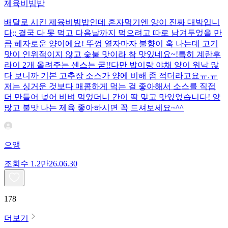
제육비빔밥
배달로 시킨 제육비빔밥인데 혼자먹기엔 양이 진짜 대박입니
다;; 결국 다 못 먹고 다음날까지 먹으려고 따로 남겨두었을 만
큼 혜자로운 양이에요! 뚜껑 열자마자 불향이 훅 나는데 고기
맛이 인위적이지 않고 숯불 맛이라 참 맛있네요~!특히 계란후
라이 2개 올려주는 센스는 굳!! ​다만 밥이랑 야채 양이 워낙 많
다 보니까 기본 고추장 소스가 양에 비해 좀 적더라고요ㅠ.ㅠ
저는 싱거운 것보다 매콤하게 먹는 걸 좋아해서 소스를 직접
더 만들어 넣어 비벼 먹었더니 간이 딱 맞고 맛있었습니다! 양
많고 불맛 나는 제육 좋아하시면 꼭 드셔보세요~^^
으앵
조회수
1.2만
26.06.30
178
더보기