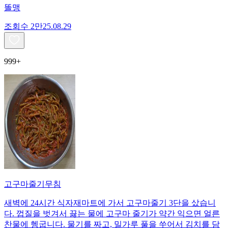
똘맹
조회수
2만
25.08.29
999+
고구마줄기무침
새벽에 24시간 식자재마트에 가서 고구마줄기 3단을 샀습니
다. 껍질을 벗겨서 끓는 물에 고구마 줄기가 약간 익으면 얼른
찬물에 헹굽니다. 물기를 짜고, 밀가루 풀을 쑤어서 김치를 담