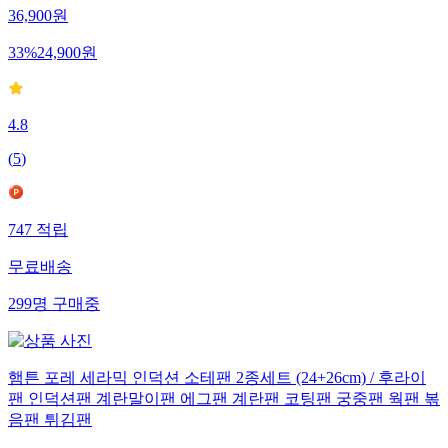
36,900
원
33
%
24,900
원
4.8
(
5
)
747
적립
무료배송
299
명
구매중
햄튼 포레 세라믹 인덕션 소테팬 2종세트 (24+26cm) / 후라이
팬 인덕션팬 계란말이팬 에그팬 계란팬 코팅팬 궁중팬 웍팬 볶
음팬 튀김팬