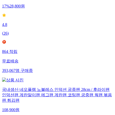
17
%
28,800
원
4.8
(
26
)
864
적립
무료배송
393,067
명
구매중
국내생산 네오플램 노블레스 인덕션 궁중팬 28cm / 후라이팬
인덕션팬 계란말이팬 에그팬 계란팬 코팅팬 궁중팬 웍팬 볶음
팬 튀김팬
108,900
원