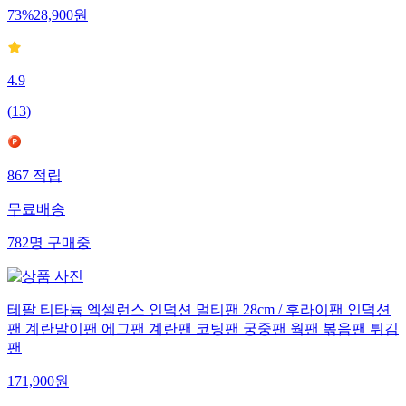
73
%
28,900
원
4.9
(
13
)
867
적립
무료배송
782
명
구매중
테팔 티타늄 엑셀런스 인덕션 멀티팬 28cm / 후라이팬 인덕션
팬 계란말이팬 에그팬 계란팬 코팅팬 궁중팬 웍팬 볶음팬 튀김
팬
171,900
원