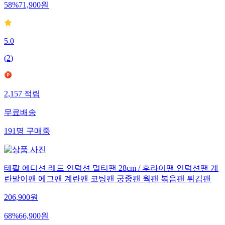
58
%
71,900
원
5.0
(
2
)
2,157
적립
무료배송
191
명
구매중
테팔 에디션 레드 인덕션 멀티팬 28cm / 후라이팬 인덕션팬 계
란말이팬 에그팬 계란팬 코팅팬 궁중팬 웍팬 볶음팬 튀김팬
206,900
원
68
%
66,900
원