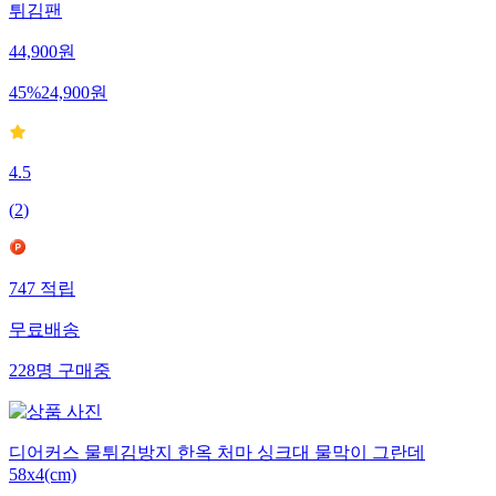
튀김팬
44,900
원
45
%
24,900
원
4.5
(
2
)
747
적립
무료배송
228
명
구매중
디어커스 물튀김방지 한옥 처마 싱크대 물막이 그란데
58x4(cm)