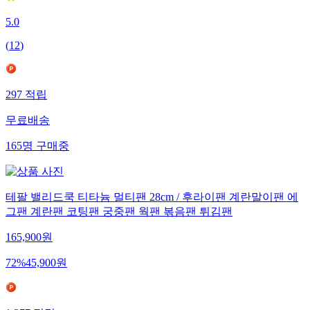
5.0
(
12
)
297
적립
무료배송
165
명
구매중
테팔 밸리드쿡 티타늄 멀티팬 28cm / 후라이팬 계란말이팬 에
그팬 계란팬 코팅팬 궁중팬 웍팬 볶음팬 튀김팬
165,900
원
72
%
45,900
원