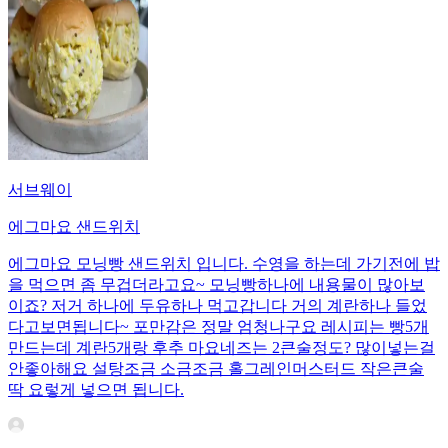
서브웨이
에그마요 샌드위치
에그마요 모닝빵 샌드위치 입니다. 수영을 하는데 가기전에 밥
을 먹으면 좀 무겁더라고요~ 모닝빵하나에 내용물이 많아보
이죠? 저거 하나에 두유하나 먹고갑니다 거의 계란하나 들었
다고보면됩니다~ 포만감은 정말 엄청나구요 레시피는 빵5개
만드는데 계란5개랑 후추 마요네즈는 2큰술정도? 많이넣는걸
안좋아해요 설탕조금 소금조금 홀그레인머스터드 작은큰술
딱 요렇게 넣으면 됩니다.