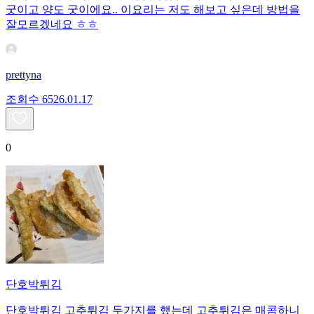
굿이고 양도 굿이에요.. 이요리는 저도 해보고 싶은데 방법을
잘모르겠네요 ㅎㅎ
prettyna
조회수
65
26.01.17
0
단호박튀김
단호박튀김 고추튀김 두가지를 했는데 고추튀김은 매콤하니