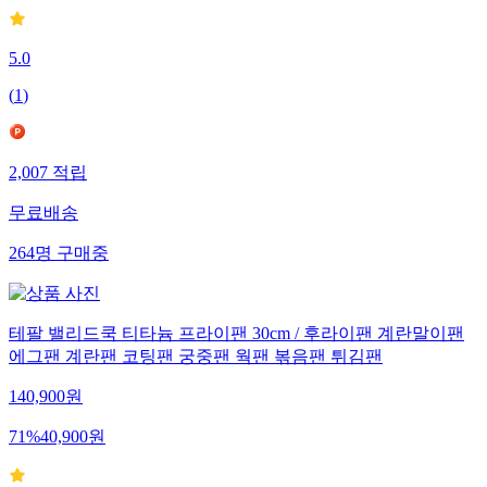
5.0
(
1
)
2,007
적립
무료배송
264
명
구매중
테팔 밸리드쿡 티타늄 프라이팬 30cm / 후라이팬 계란말이팬
에그팬 계란팬 코팅팬 궁중팬 웍팬 볶음팬 튀김팬
140,900
원
71
%
40,900
원