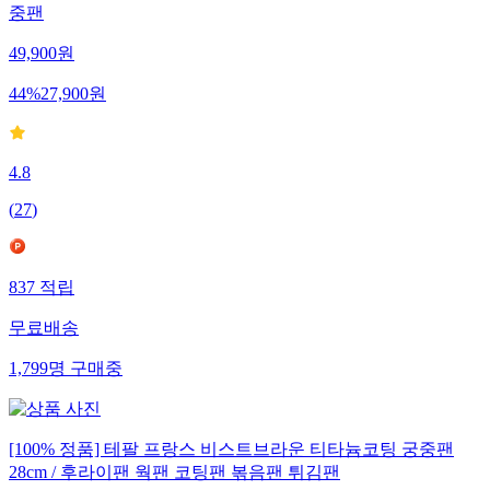
중팬
49,900
원
44
%
27,900
원
4.8
(
27
)
837
적립
무료배송
1,799
명
구매중
[100% 정품] 테팔 프랑스 비스트브라운 티타늄코팅 궁중팬
28cm / 후라이팬 웍팬 코팅팬 볶음팬 튀김팬