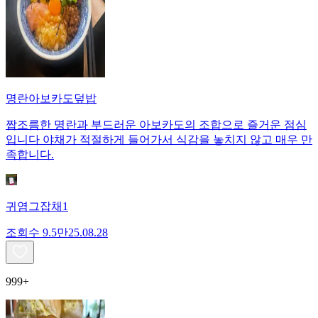
명란아보카도덮밥
짭조름한 명란과 부드러운 아보카도의 조합으로 즐거운 점심
입니다 야채가 적절하게 들어가서 식감을 놓치지 않고 매우 만
족합니다.
귀염그잡채1
조회수
9.5만
25.08.28
999+