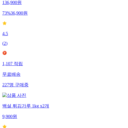
136,900
원
73
%
36,900
원
4.5
(
2
)
1,107
적립
무료배송
227
명
구매중
백설 튀김가루 1kg x2개
9,900
원