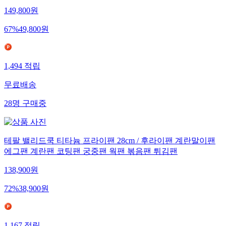
149,800
원
67
%
49,800
원
1,494
적립
무료배송
28
명
구매중
테팔 밸리드쿡 티타늄 프라이팬 28cm / 후라이팬 계란말이팬
에그팬 계란팬 코팅팬 궁중팬 웍팬 볶음팬 튀김팬
138,900
원
72
%
38,900
원
1,167
적립