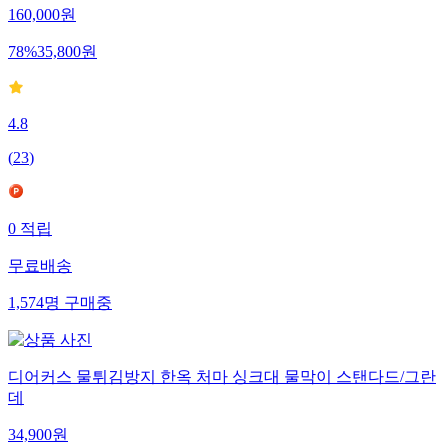
160,000
원
78
%
35,800
원
4.8
(
23
)
0
적립
무료배송
1,574
명
구매중
디어커스 물튀김방지 한옥 처마 싱크대 물막이 스탠다드/그란
데
34,900
원