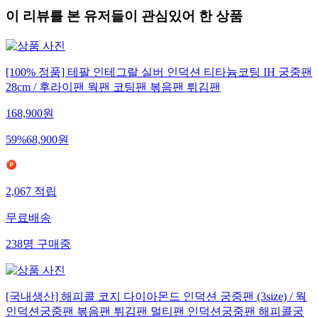
이 리뷰를 본 유저들이 관심있어 한 상품
[100% 정품] 테팔 인테그랄 실버 인덕션 티타늄코팅 IH 궁중팬
28cm / 후라이팬 웍팬 코팅팬 볶음팬 튀김팬
168,900
원
59
%
68,900
원
2,067
적립
무료배송
238
명
구매중
[국내생산] 해피콜 코지 다이아몬드 인덕션 궁중팬 (3size) / 웍
인덕션궁중팬 볶음팬 튀김팬 멀티팬 인덕션궁중팬 해피콜궁