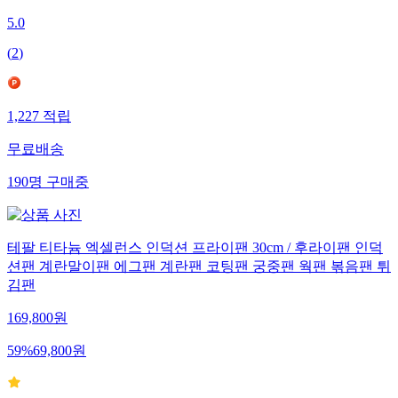
5.0
(
2
)
1,227
적립
무료배송
190
명
구매중
테팔 티타늄 엑셀런스 인덕션 프라이팬 30cm / 후라이팬 인덕
션팬 계란말이팬 에그팬 계란팬 코팅팬 궁중팬 웍팬 볶음팬 튀
김팬
169,800
원
59
%
69,800
원