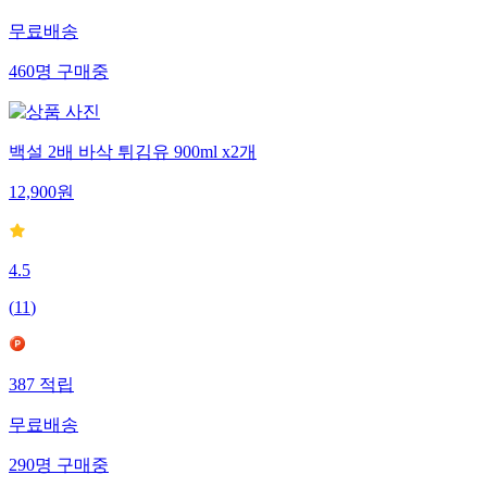
무료배송
460
명
구매중
백설 2배 바삭 튀김유 900ml x2개
12,900
원
4.5
(
11
)
387
적립
무료배송
290
명
구매중