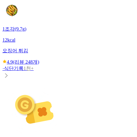
1조각(9.7g)
12kcal
오징어 튀김
4.9
(리뷰
248
개)
·
식단기록
1천+