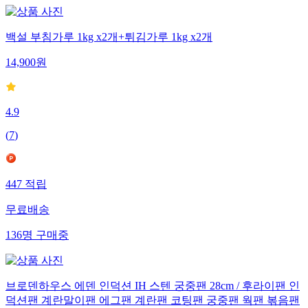
백설 부침가루 1kg x2개+튀김가루 1kg x2개
14,900
원
4.9
(
7
)
447
적립
무료배송
136
명
구매중
브로덴하우스 에덴 인덕션 IH 스텐 궁중팬 28cm / 후라이팬 인
덕션팬 계란말이팬 에그팬 계란팬 코팅팬 궁중팬 웍팬 볶음팬