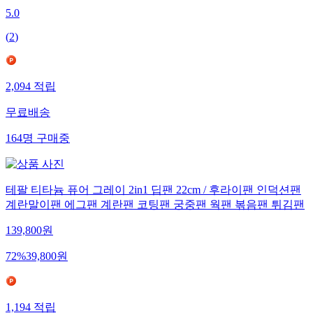
5.0
(
2
)
2,094
적립
무료배송
164
명
구매중
테팔 티타늄 퓨어 그레이 2in1 딥팬 22cm / 후라이팬 인덕션팬
계란말이팬 에그팬 계란팬 코팅팬 궁중팬 웍팬 볶음팬 튀김팬
139,800
원
72
%
39,800
원
1,194
적립