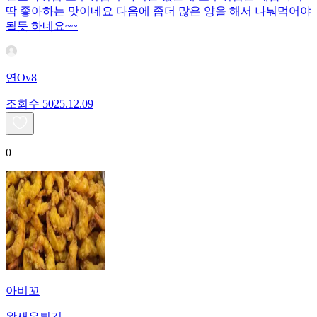
딱 좋아하는 맛이네요 다음에 좀더 많은 양을 해서 나눠먹어야
될듯 하네요~~
연Ov8
조회수
50
25.12.09
0
아비꼬
왕새우튀김