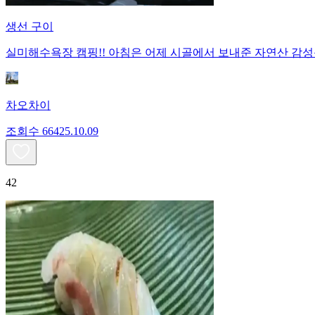
생선 구이
실미해수욕장 캠핑!! 아침은 어제 시골에서 보내준 자연산 감
차오차이
조회수
664
25.10.09
42