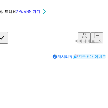
0장
드려요
가입하러 가기
마이페이지
로그인
캐시리뷰
친구초대 이벤트