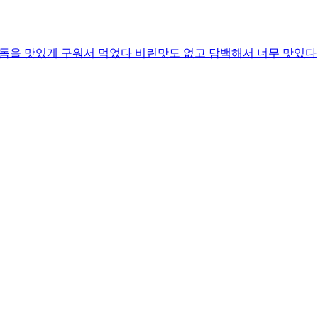
성돔을 맛있게 구워서 먹었다 비린맛도 없고 담백해서 너무 맛있다