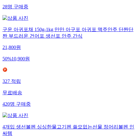
28
명
구매중
구운 아귀포채 150g-1kg 만만 아구포 아귀포 맥주안주 단짠단
짠 부드러운 건어포 생선포 안주 간식
21,800
원
50
%
10,900
원
327
적립
무료배송
420
명
구매중
4개입 생선볼펜 싱싱한물고기펜 쓸모없는선물 정어리볼펜 인
싸템