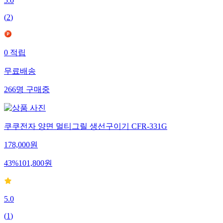
5.0
(
2
)
0
적립
무료배송
266
명
구매중
쿠쿠전자 양면 멀티그릴 생선구이기 CFR-331G
178,000
원
43
%
101,800
원
5.0
(
1
)