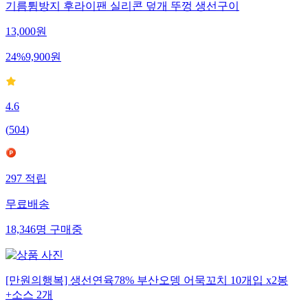
기름튐방지 후라이팬 실리콘 덮개 뚜껑 생선구이
13,000
원
24
%
9,900
원
4.6
(
504
)
297
적립
무료배송
18,346
명
구매중
[만원의행복] 생선연육78% 부산오뎅 어묵꼬치 10개입 x2봉
+소스 2개