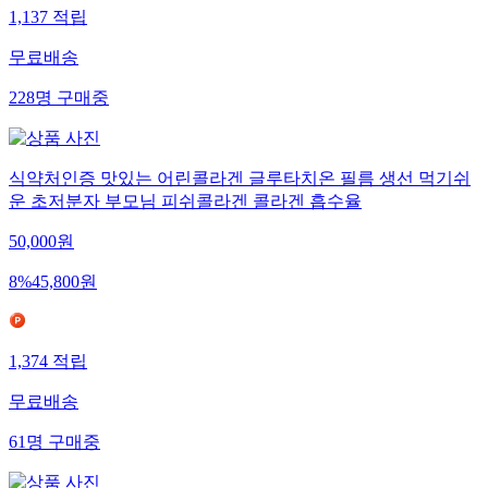
1,137
적립
무료배송
228
명
구매중
식약처인증 맛있는 어린콜라겐 글루타치온 필름 생선 먹기쉬
운 초저분자 부모님 피쉬콜라겐 콜라겐 흡수율
50,000
원
8
%
45,800
원
1,374
적립
무료배송
61
명
구매중