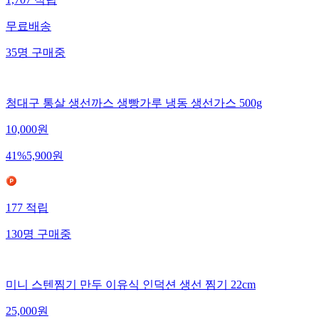
무료배송
35
명
구매중
청대구 통살 생선까스 생빵가루 냉동 생선가스 500g
10,000
원
41
%
5,900
원
177
적립
130
명
구매중
미니 스텐찜기 만두 이유식 인덕션 생선 찜기 22cm
25,000
원