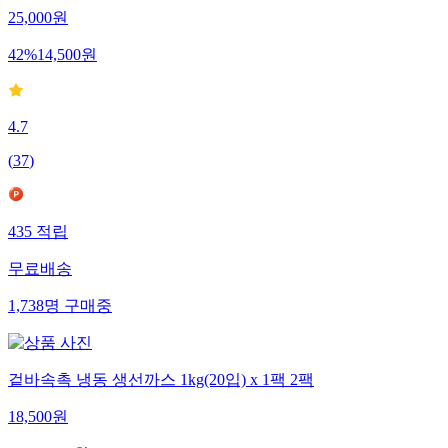
25,000
원
42
%
14,500
원
4.7
(
37
)
435
적립
무료배송
1,738
명
구매중
겉바속촉 냉동 생선까스 1kg(20입) x 1팩 2팩
18,500
원