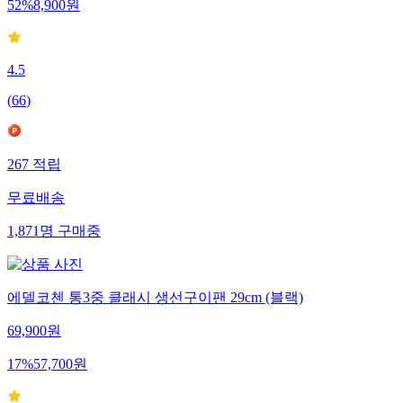
52
%
8,900
원
4.5
(
66
)
267
적립
무료배송
1,871
명
구매중
에델코첸 통3중 클래시 생선구이팬 29cm (블랙)
69,900
원
17
%
57,700
원