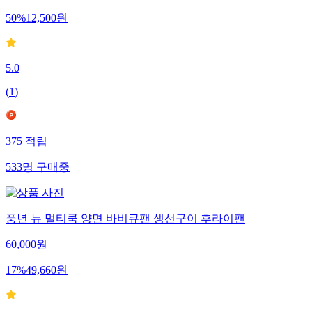
50
%
12,500
원
5.0
(
1
)
375
적립
533
명
구매중
풍년 뉴 멀티쿡 양면 바비큐팬 생선구이 후라이팬
60,000
원
17
%
49,660
원