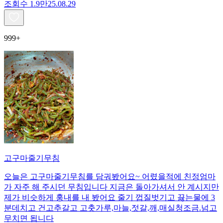
조회수
1.9만
25.08.29
999+
고구마줄기무침
오늘은 고구마줄기무침를 담궈봤어요~ 어렸을적에 친정엄마
가 자주 해 주시던 무침입니다 지금은 돌아가셔서 안 계시지만
제가 비슷하게 훙내를 내 봤어요 줄기 껍질벗기고 끓는물에 3
분데치고 건고추갈고 고춧가루,마늘,젓갈,깨,매실청조금.넘고
무치면 됩니다