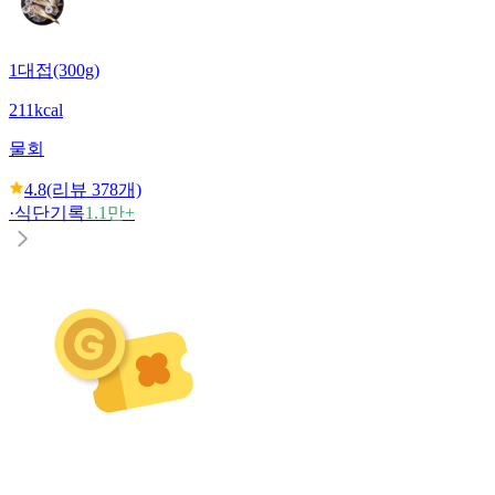
1대접(300g)
211kcal
물회
4.8
(리뷰
378
개)
·
식단기록
1.1만+