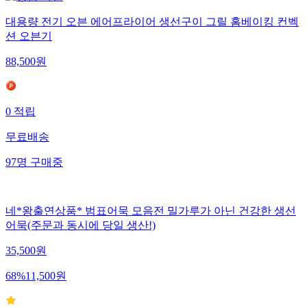
대용량 전기 오븐 에어프라이어 생선구이 그릴 홈베이킹 컨벡
션 오븐기
88,500
원
0
적립
무료배송
97
명
구매중
네*왕출연상품* 범표어묵 모음전 밀가루가 아닌 건강한 생선
어묵(주문과 동시에 당일 생산!)
35,500
원
68
%
11,500
원