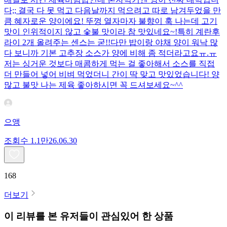
다;; 결국 다 못 먹고 다음날까지 먹으려고 따로 남겨두었을 만
큼 혜자로운 양이에요! 뚜껑 열자마자 불향이 훅 나는데 고기
맛이 인위적이지 않고 숯불 맛이라 참 맛있네요~!특히 계란후
라이 2개 올려주는 센스는 굳!! ​다만 밥이랑 야채 양이 워낙 많
다 보니까 기본 고추장 소스가 양에 비해 좀 적더라고요ㅠ.ㅠ
저는 싱거운 것보다 매콤하게 먹는 걸 좋아해서 소스를 직접
더 만들어 넣어 비벼 먹었더니 간이 딱 맞고 맛있었습니다! 양
많고 불맛 나는 제육 좋아하시면 꼭 드셔보세요~^^
으앵
조회수
1.1만
26.06.30
168
더보기
이 리뷰를 본 유저들이 관심있어 한 상품