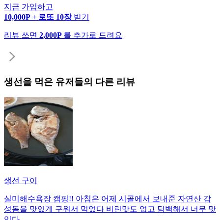
지금 가입하고
10,000P + 로또 10장
받기
리뷰 쓰면
2,000P
를 추가로 드려요
생선
을 먹은 유저들의 다른 리뷰
생선 구이
실미해수욕장 캠핑!! 아침은 어제 시골에서 보내준 자연산 감
성돔을 맛있게 구워서 먹었다 비린맛도 없고 담백해서 너무 맛
있다