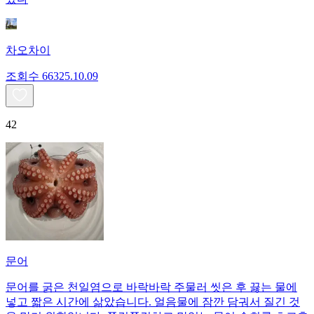
차오차이
조회수
663
25.10.09
42
문어
문어를 굵은 천일염으로 바락바락 주물러 씻은 후 끓는 물에
넣고 짧은 시간에 삶았습니다. 얼음물에 잠깐 담궈서 질긴 것