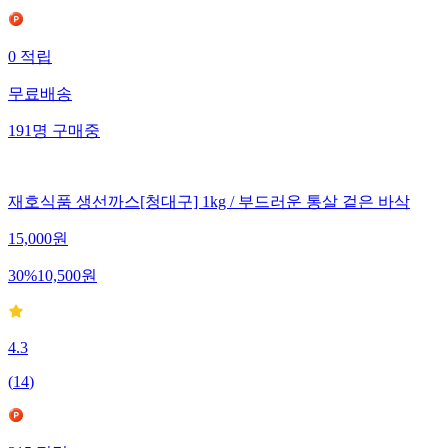
0
적립
무료배송
191
명
구매중
재호식품 생선까스[청대구] 1kg / 부드러운 통살 겉은 바삭
15,000
원
30
%
10,500
원
4.3
(
14
)