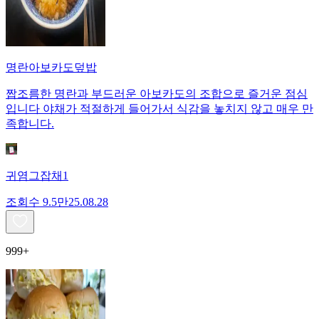
명란아보카도덮밥
짭조름한 명란과 부드러운 아보카도의 조합으로 즐거운 점심
입니다 야채가 적절하게 들어가서 식감을 놓치지 않고 매우 만
족합니다.
귀염그잡채1
조회수
9.5만
25.08.28
999+