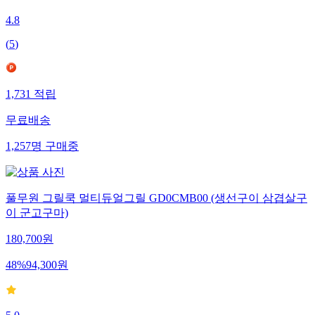
4.8
(
5
)
1,731
적립
무료배송
1,257
명
구매중
풀무원 그릴쿡 멀티듀얼그릴 GD0CMB00 (생선구이 삼겹살구
이 군고구마)
180,700
원
48
%
94,300
원