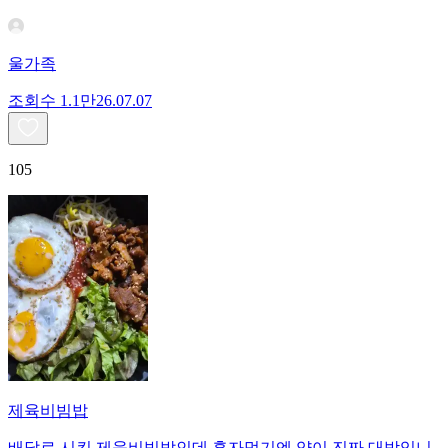
울가족
조회수
1.1만
26.07.07
105
제육비빔밥
배달로 시킨 제육비빔밥인데 혼자먹기엔 양이 진짜 대박입니