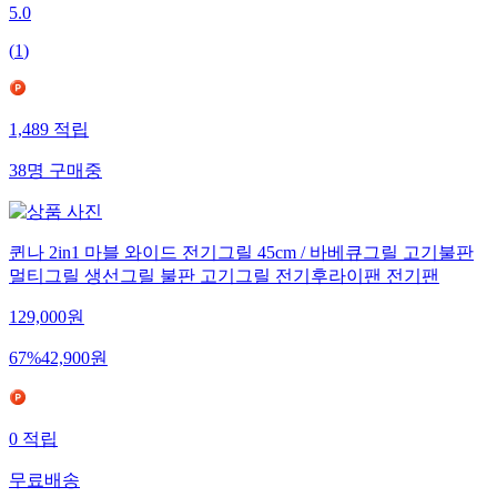
5.0
(
1
)
1,489
적립
38
명
구매중
퀸나 2in1 마블 와이드 전기그릴 45cm / 바베큐그릴 고기불판
멀티그릴 생선그릴 불판 고기그릴 전기후라이팬 전기팬
129,000
원
67
%
42,900
원
0
적립
무료배송