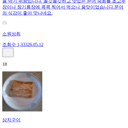
을 막기 위함입니다. 쫄깃쫄깃하고 맛있는 문어 숙회를 초고추
장이나 참기름장에 콕콕 찍어서 먹으니 꿀맛이었습니다.문어
의 식감이 좋아 맛나네요.
소원성취
조회수
1,333
26.05.12
18
삼치구이