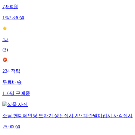
7,900
원
1
%
7,830
원
4.3
(
3
)
234
적립
무료배송
116
명
구매중
소담 핸디페인팅 도자기 생선접시 2P / 계란말이접시 사각접시
25,900
원