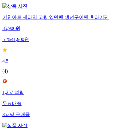
키친아트 세라믹 코팅 양면팬 생선구이팬 후라이팬
85,900
원
51
%
41,900
원
4.5
(
4
)
1,257
적립
무료배송
352
명
구매중