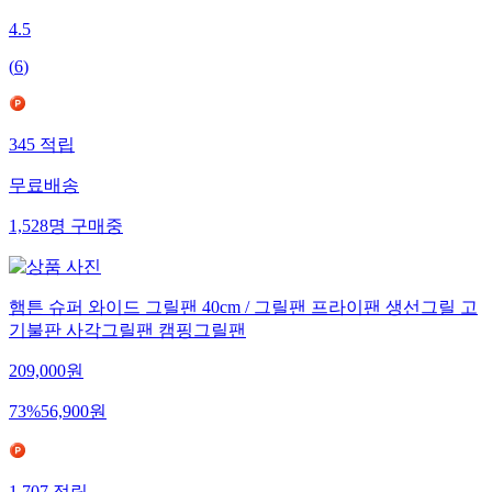
4.5
(
6
)
345
적립
무료배송
1,528
명
구매중
햄튼 슈퍼 와이드 그릴팬 40cm / 그릴팬 프라이팬 생선그릴 고
기불판 사각그릴팬 캠핑그릴팬
209,000
원
73
%
56,900
원
1,707
적립