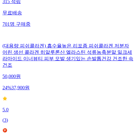
315
적립
무료배송
701
명
구매중
(대용량 피쉬콜라겐) 흡수율높은 리포좀 피쉬콜라겐 저분자
어린 생선 콜라겐 히알루론산 엘라스틴 석류농축분말 밀크세
라마이드 이너뷰티 피부 모발 생기있는 손발톱건강 건조한 속
건조
50,000
원
24
%
37,900
원
5.0
(
3
)