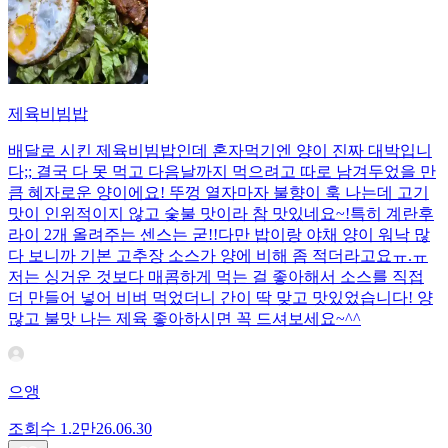
제육비빔밥
배달로 시킨 제육비빔밥인데 혼자먹기엔 양이 진짜 대박입니
다;; 결국 다 못 먹고 다음날까지 먹으려고 따로 남겨두었을 만
큼 혜자로운 양이에요! 뚜껑 열자마자 불향이 훅 나는데 고기
맛이 인위적이지 않고 숯불 맛이라 참 맛있네요~!특히 계란후
라이 2개 올려주는 센스는 굳!! ​다만 밥이랑 야채 양이 워낙 많
다 보니까 기본 고추장 소스가 양에 비해 좀 적더라고요ㅠ.ㅠ
저는 싱거운 것보다 매콤하게 먹는 걸 좋아해서 소스를 직접
더 만들어 넣어 비벼 먹었더니 간이 딱 맞고 맛있었습니다! 양
많고 불맛 나는 제육 좋아하시면 꼭 드셔보세요~^^
으앵
조회수
1.2만
26.06.30