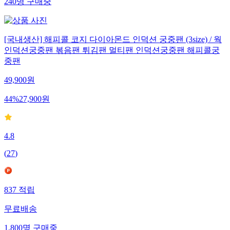
240
명
구매중
[국내생산] 해피콜 코지 다이아몬드 인덕션 궁중팬 (3size) / 웍
인덕션궁중팬 볶음팬 튀김팬 멀티팬 인덕션궁중팬 해피콜궁
중팬
49,900
원
44
%
27,900
원
4.8
(
27
)
837
적립
무료배송
1,800
명
구매중