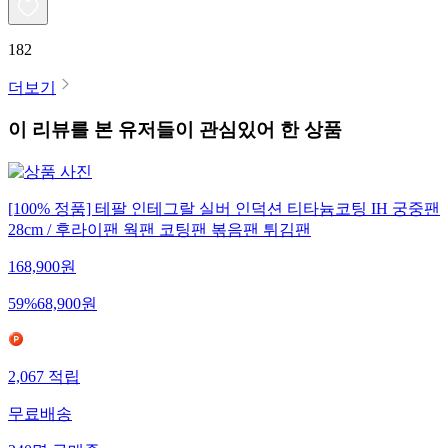
182
더보기
이 리뷰를 본 유저들이 관심있어 한 상품
[100% 정품] 테팔 인테그랄 실버 인덕션 티타늄코팅 IH 궁중팬
28cm / 후라이팬 웍팬 코팅팬 볶음팬 튀김팬
168,900
원
59
%
68,900
원
2,067
적립
무료배송