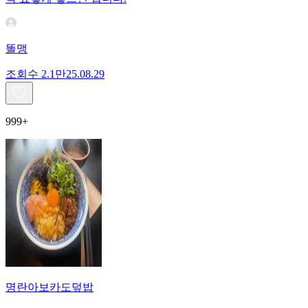
똘맹
조회수
2.1만
25.08.29
999+
명란아보카도덮밥