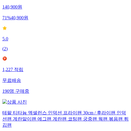
140,900
원
71
%
40,900
원
5.0
(
2
)
1,227
적립
무료배송
190
명
구매중
테팔 티타늄 엑셀런스 인덕션 프라이팬 30cm / 후라이팬 인덕
션팬 계란말이팬 에그팬 계란팬 코팅팬 궁중팬 웍팬 볶음팬 튀
김팬