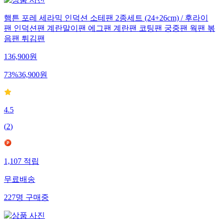
햄튼 포레 세라믹 인덕션 소테팬 2종세트 (24+26cm) / 후라이
팬 인덕션팬 계란말이팬 에그팬 계란팬 코팅팬 궁중팬 웍팬 볶
음팬 튀김팬
136,900
원
73
%
36,900
원
4.5
(
2
)
1,107
적립
무료배송
227
명
구매중