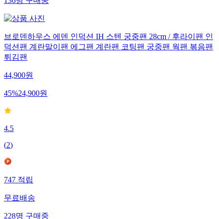
136
명
구매중
브로덴하우스 에덴 인덕션 IH 스텐 궁중팬 28cm / 후라이팬 인
덕션팬 계란말이팬 에그팬 계란팬 코팅팬 궁중팬 웍팬 볶음팬
튀김팬
44,900
원
45
%
24,900
원
4.5
(
2
)
747
적립
무료배송
228
명
구매중