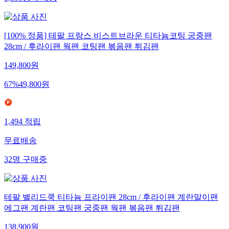
[100% 정품] 테팔 프랑스 비스트브라운 티타늄코팅 궁중팬
28cm / 후라이팬 웍팬 코팅팬 볶음팬 튀김팬
149,800
원
67
%
49,800
원
1,494
적립
무료배송
32
명
구매중
테팔 밸리드쿡 티타늄 프라이팬 28cm / 후라이팬 계란말이팬
에그팬 계란팬 코팅팬 궁중팬 웍팬 볶음팬 튀김팬
138,900
원