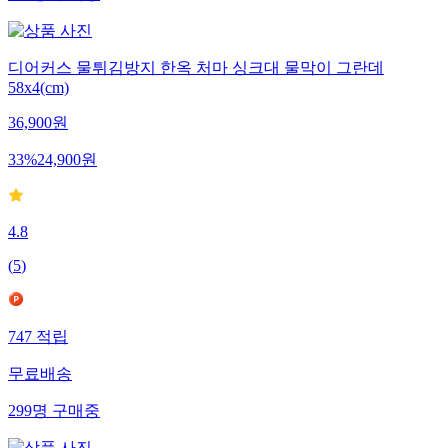
디어커스 물튀김방지 한옥 처마 싱크대 물막이 그란데
58x4(cm)
36,900
원
33
%
24,900
원
4.8
(
5
)
747
적립
무료배송
299
명
구매중