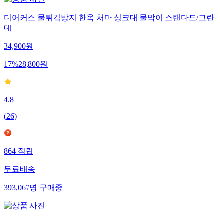
디어커스 물튀김방지 한옥 처마 싱크대 물막이 스탠다드/그란
데
34,900
원
17
%
28,800
원
4.8
(
26
)
864
적립
무료배송
393,067
명
구매중