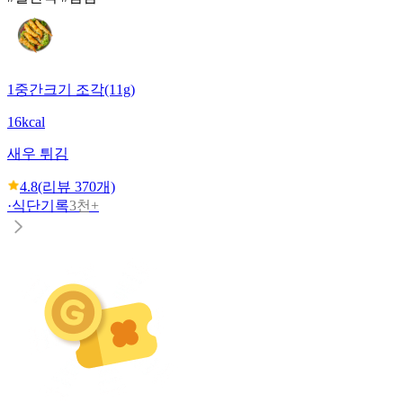
1중간크기 조각(11g)
16kcal
새우 튀김
4.8
(리뷰
370
개)
·
식단기록
3천+