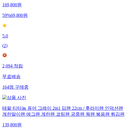
169,800
원
59
%
69,800
원
5.0
(
2
)
2,094
적립
무료배송
164
명
구매중
테팔 티타늄 퓨어 그레이 2in1 딥팬 22cm / 후라이팬 인덕션팬
계란말이팬 에그팬 계란팬 코팅팬 궁중팬 웍팬 볶음팬 튀김팬
139,800
원