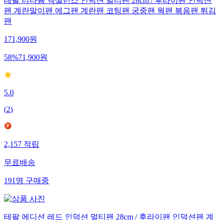
테팔 티타늄 엑셀런스 인덕션 멀티팬 28cm / 후라이팬 인덕션
팬 계란말이팬 에그팬 계란팬 코팅팬 궁중팬 웍팬 볶음팬 튀김
팬
171,900
원
58
%
71,900
원
5.0
(
2
)
2,157
적립
무료배송
191
명
구매중
테팔 에디션 레드 인덕션 멀티팬 28cm / 후라이팬 인덕션팬 계