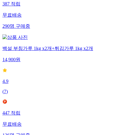
387
적립
무료배송
290
명
구매중
백설 부침가루 1kg x2개+튀김가루 1kg x2개
14,900
원
4.9
(
7
)
447
적립
무료배송