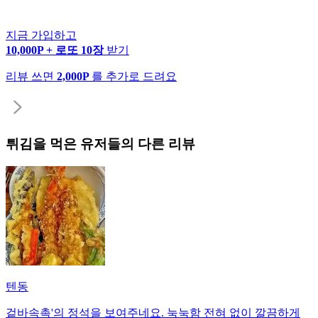
지금 가입하고
10,000P + 로또 10장
받기
리뷰 쓰면
2,000P
를 추가로 드려요
튀김
을 먹은 유저들의 다른 리뷰
텐동
겉바속촉'의 정석을 보여주네요. 눅눅함 전혀 없이 깔끔하게