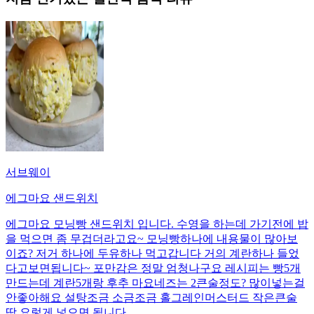
서브웨이
에그마요 샌드위치
에그마요 모닝빵 샌드위치 입니다. 수영을 하는데 가기전에 밥
을 먹으면 좀 무겁더라고요~ 모닝빵하나에 내용물이 많아보
이죠? 저거 하나에 두유하나 먹고갑니다 거의 계란하나 들었
다고보면됩니다~ 포만감은 정말 엄청나구요 레시피는 빵5개
만드는데 계란5개랑 후추 마요네즈는 2큰술정도? 많이넣는걸
안좋아해요 설탕조금 소금조금 홀그레인머스터드 작은큰술
딱 요렇게 넣으면 됩니다.