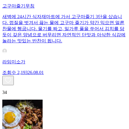
고구마줄기무침
새벽에 24시간 식자재마트에 가서 고구마줄기 3단을 샀습니
다. 껍질을 벗겨서 끓는 물에 고구마 줄기가 약간 익으면 얼른
찬물에 헹굽니다. 물기를 짜고, 밀가루 풀을 쑤어서 김치를 담
듯이 갖은 양념으로 버무리면 자연적인 단맛과 아삭한 식감에
놀라는 맛있는 반찬이 됩니다.
라임미소가
조회수
2,193
26.08.01
34