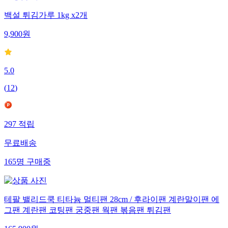
백설 튀김가루 1kg x2개
9,900
원
5.0
(
12
)
297
적립
무료배송
165
명
구매중
테팔 밸리드쿡 티타늄 멀티팬 28cm / 후라이팬 계란말이팬 에
그팬 계란팬 코팅팬 궁중팬 웍팬 볶음팬 튀김팬