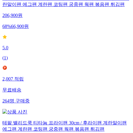
란말이팬 에그팬 계란팬 코팅팬 궁중팬 웍팬 볶음팬 튀김팬
206,900
원
68
%
66,900
원
5.0
(
1
)
2,007
적립
무료배송
264
명
구매중
테팔 밸리드쿡 티타늄 프라이팬 30cm / 후라이팬 계란말이팬
에그팬 계란팬 코팅팬 궁중팬 웍팬 볶음팬 튀김팬