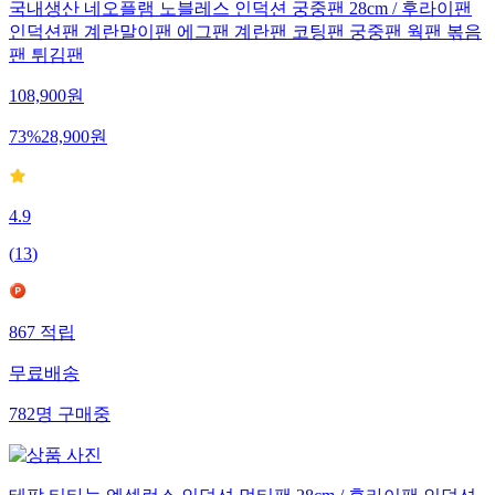
국내생산 네오플램 노블레스 인덕션 궁중팬 28cm / 후라이팬
인덕션팬 계란말이팬 에그팬 계란팬 코팅팬 궁중팬 웍팬 볶음
팬 튀김팬
108,900
원
73
%
28,900
원
4.9
(
13
)
867
적립
무료배송
782
명
구매중