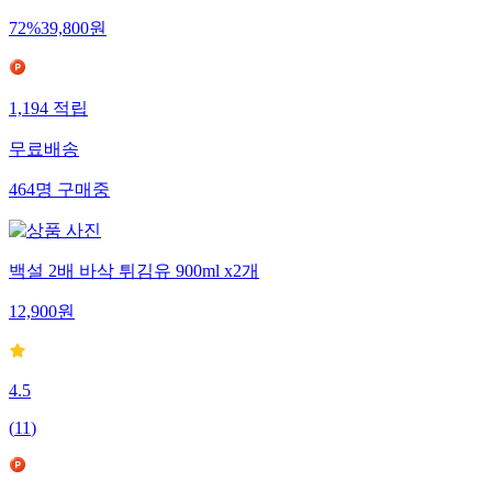
72
%
39,800
원
1,194
적립
무료배송
464
명
구매중
백설 2배 바삭 튀김유 900ml x2개
12,900
원
4.5
(
11
)