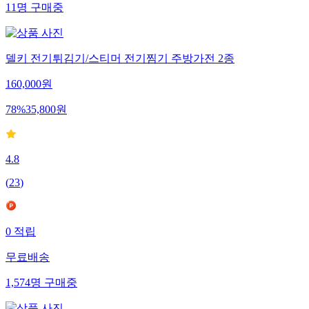
11
명
구매중
델키 전기튀김기/스티머 전기찜기 주방가전 2종
160,000
원
78
%
35,800
원
4.8
(
23
)
0
적립
무료배송
1,574
명
구매중