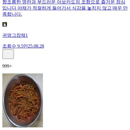
짭조름한 명란과 부드러운 아보카도의 조합으로 즐거운 점심
입니다 야채가 적절하게 들어가서 식감을 놓치지 않고 매우 만
족합니다.
귀염그잡채1
조회수
9.5만
25.08.28
999+