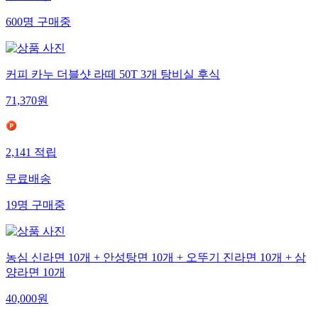
600
명
구매중
커피 카누 더블샷 라떼 50T 3개 탕비실 후식
71,370
원
2,141
적립
무료배송
19
명
구매중
농심 신라면 10개 + 안성탕면 10개 + 오뚜기 진라면 10개 + 삼
양라면 10개
40,000
원