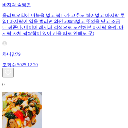
바지락 술찜면
올리브오일에 마늘을 넣고 볶다가 고추도 썰어넣고 바지락 투
입! 바지락이 입을 벌리면 와인 200ml넣고 뚜껑을 닫고 조금
더 쪄준다. 네이버 레시퍼 검색으로 도전해본 바지락 술찜. 바
지락 자체 짭짤함이 있어 간을 따로 안해도 굿!
차니맘79
조회수
50
25.12.20
0