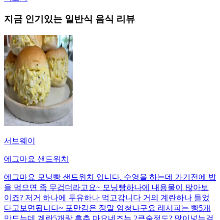
지금 인기있는
일반식
음식 리뷰
서브웨이
에그마요 샌드위치
에그마요 모닝빵 샌드위치 입니다. 수영을 하는데 가기전에 밥
을 먹으면 좀 무겁더라고요~ 모닝빵하나에 내용물이 많아보
이죠? 저거 하나에 두유하나 먹고갑니다 거의 계란하나 들었
다고보면됩니다~ 포만감은 정말 엄청나구요 레시피는 빵5개
만드는데 계란5개랑 후추 마요네즈는 2큰술정도? 많이넣는걸