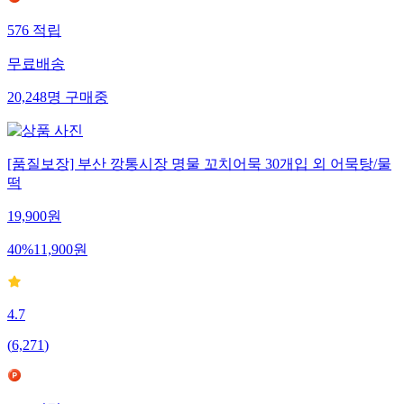
576
적립
무료배송
20,248
명
구매중
[품질보장] 부산 깡통시장 명물 꼬치어묵 30개입 외 어묵탕/물
떡
19,900
원
40
%
11,900
원
4.7
(
6,271
)