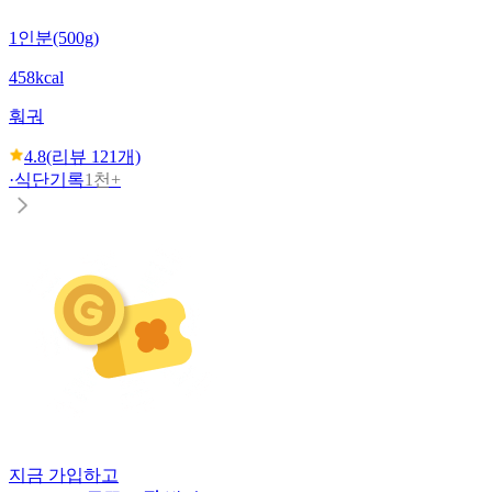
1인분(500g)
458kcal
훠궈
4.8
(리뷰
121
개)
·
식단기록
1천+
지금 가입하고