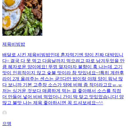
제육비빔밥
배달로 시킨 제육비빔밥인데 혼자먹기엔 양이 진짜 대박입니
다;; 결국 다 못 먹고 다음날까지 먹으려고 따로 남겨두었을 만
큼 혜자로운 양이에요! 뚜껑 열자마자 불향이 훅 나는데 고기
맛이 인위적이지 않고 숯불 맛이라 참 맛있네요~!특히 계란후
라이 2개 올려주는 센스는 굳!! ​다만 밥이랑 야채 양이 워낙 많
다 보니까 기본 고추장 소스가 양에 비해 좀 적더라고요ㅠ.ㅠ
저는 싱거운 것보다 매콤하게 먹는 걸 좋아해서 소스를 직접
더 만들어 넣어 비벼 먹었더니 간이 딱 맞고 맛있었습니다! 양
많고 불맛 나는 제육 좋아하시면 꼭 드셔보세요~^^
으앵