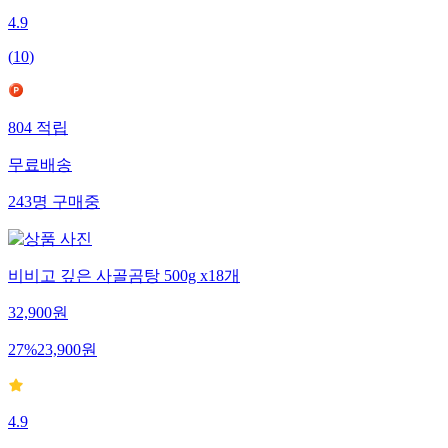
4.9
(
10
)
804
적립
무료배송
243
명
구매중
비비고 깊은 사골곰탕 500g x18개
32,900
원
27
%
23,900
원
4.9