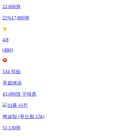
22,600
원
21
%
17,800
원
4.8
(
480
)
534
적립
무료배송
43,099
명
구매중
백설탕 (푸드림 15k)
51,130
원