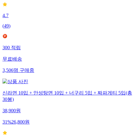
4.7
(
49
)
300
적립
무료배송
3,506
명
구매중
신라면 10입 + 안성탕면 10입 + 너구리 5입 + 짜파게티 5입(총
30봉)
38,900
원
31
%
26,800
원