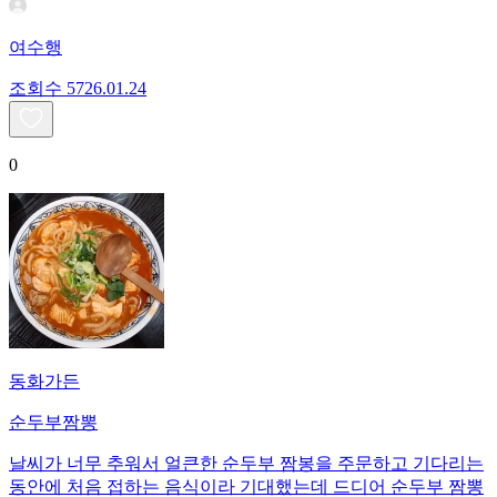
여수행
조회수
57
26.01.24
0
동화가든
순두부짬뽕
날씨가 너무 추워서 얼큰한 순두부 짬봉을 주문하고 기다리는
동안에 처음 접하는 음식이라 기대했는데 드디어 순두부 짬뽕