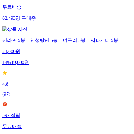
무료배송
62,493
명
구매중
신라면 5봉 + 안성탕면 5봉 + 너구리 5봉 + 짜파게티 5봉
23,000
원
13
%
19,900
원
4.8
(
97
)
597
적립
무료배송