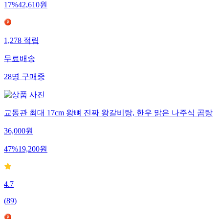
17
%
42,610
원
1,278
적립
무료배송
28
명
구매중
교동관 최대 17cm 왕뼈 진짜 왕갈비탕, 한우 맑은 나주식 곰탕
36,000
원
47
%
19,200
원
4.7
(
89
)