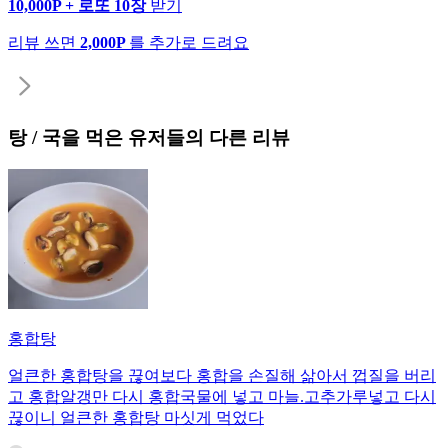
10,000P + 로또 10장
받기
리뷰 쓰면
2,000P
를 추가로 드려요
탕 / 국
을 먹은 유저들의 다른 리뷰
홍합탕
얼큰한 홍합탕을 끊여보다 홍합을 손질해 삶아서 껍질을 버리
고 홍합알갱만 다시 홍합국물에 넣고 마늘.고추가루넣고 다시
끊이니 얼큰한 홍합탕 마싯게 먹었다