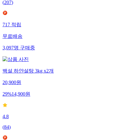
(
207
)
717
적립
무료배송
3,097
명
구매중
백설 하얀설탕 3kg x2개
20,900
원
29
%
14,900
원
4.8
(
84
)