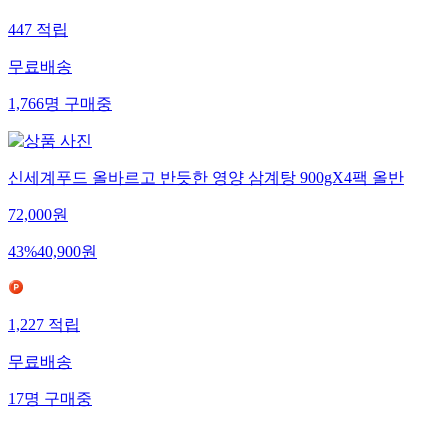
447
적립
무료배송
1,766
명
구매중
신세계푸드 올바르고 반듯한 영양 삼계탕 900gX4팩 올반
72,000
원
43
%
40,900
원
1,227
적립
무료배송
17
명
구매중