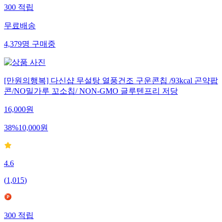
300
적립
무료배송
4,379
명
구매중
[만원의행복] 다신샵 무설탕 열풍건조 구운콘칩 /93kcal 곤약팝
콘/NO밀가루 꼬소칩/ NON-GMO 글루텐프리 저당
16,000
원
38
%
10,000
원
4.6
(
1,015
)
300
적립