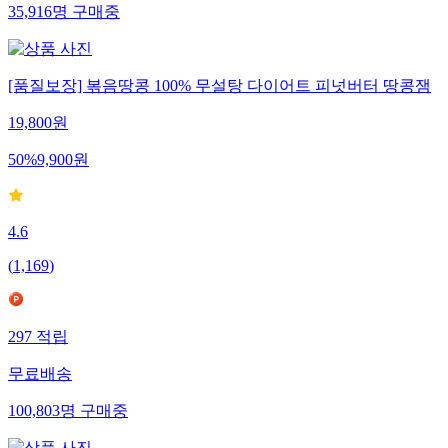
35,916
명
구매중
[품질보장] 볶음땅콩 100% 무설탕 다이어트 피넛버터 땅콩잼
19,800
원
50
%
9,900
원
4.6
(
1,169
)
297
적립
무료배송
100,803
명
구매중