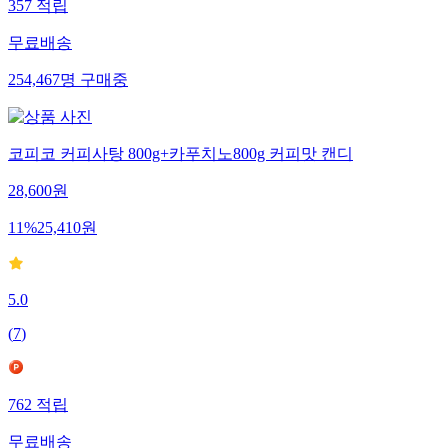
357
적립
무료배송
254,467
명
구매중
코피코 커피사탕 800g+카푸치노800g 커피맛 캔디
28,600
원
11
%
25,410
원
5.0
(
7
)
762
적립
무료배송