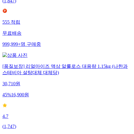
(
1,847
)
555
적립
무료배송
999,999+
명
구매중
[품질보장] 리얼마이즈 액상 알룰로스 대용량 1.15kg (나한과
스테비아 설탕대체 대체당)
30,710
원
45
%
16,900
원
4.7
(
1,747
)