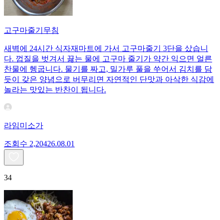
고구마줄기무침
새벽에 24시간 식자재마트에 가서 고구마줄기 3단을 샀습니
다. 껍질을 벗겨서 끓는 물에 고구마 줄기가 약간 익으면 얼른
찬물에 헹굽니다. 물기를 짜고, 밀가루 풀을 쑤어서 김치를 담
듯이 갖은 양념으로 버무리면 자연적인 단맛과 아삭한 식감에
놀라는 맛있는 반찬이 됩니다.
라임미소가
조회수
2,204
26.08.01
34