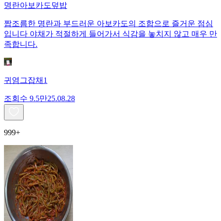
명란아보카도덮밥
짭조름한 명란과 부드러운 아보카도의 조합으로 즐거운 점심
입니다 야채가 적절하게 들어가서 식감을 놓치지 않고 매우 만
족합니다.
귀염그잡채1
조회수
9.5만
25.08.28
999+