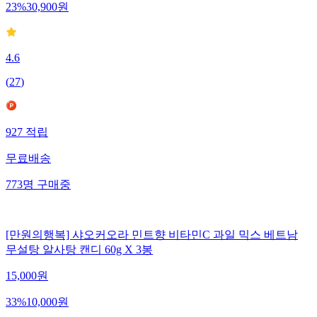
23
%
30,900
원
4.6
(
27
)
927
적립
무료배송
773
명
구매중
[만원의행복] 샤오커오라 민트향 비타민C 과일 믹스 베트남
무설탕 알사탕 캔디 60g X 3봉
15,000
원
33
%
10,000
원