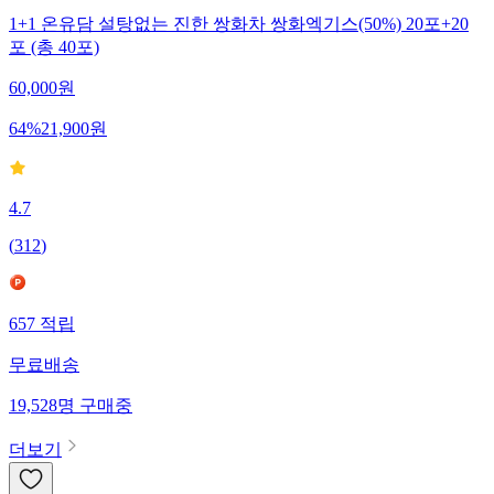
1+1 온유담 설탕없는 진한 쌍화차 쌍화엑기스(50%) 20포+20
포 (총 40포)
60,000
원
64
%
21,900
원
4.7
(
312
)
657
적립
무료배송
19,528
명
구매중
더보기