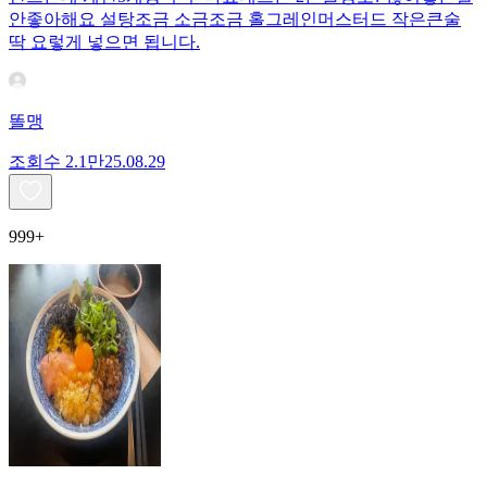
안좋아해요 설탕조금 소금조금 홀그레인머스터드 작은큰술
딱 요렇게 넣으면 됩니다.
똘맹
조회수
2.1만
25.08.29
999+