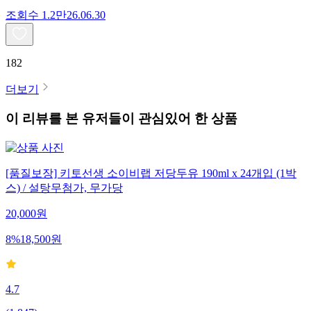
조회수
1.2만
26.06.30
182
더보기
이 리뷰를 본 유저들이 관심있어 한 상품
[품질보장] 키토선생 소이비랩 저당두유 190ml x 24개입 (1박
스) / 설탕무첨가, 무가당
20,000
원
8
%
18,500
원
4.7