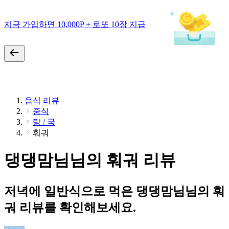
지금 가입하면 10,000P + 로또 10장 지급
음식 리뷰
중식
탕 / 국
훠궈
댕댕맘님님의 훠궈 리뷰
저녁에 일반식으로 먹은 댕댕맘님님의 훠
궈 리뷰를 확인해보세요.