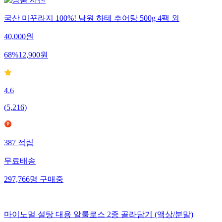
국산 미꾸라지 100%! 남원 하테 추어탕 500g 4팩 외
40,000
원
68
%
12,900
원
4.6
(
5,216
)
387
적립
무료배송
297,766
명
구매중
마이노멀 설탕 대용 알룰로스 2종 골라담기 (액상/분말)