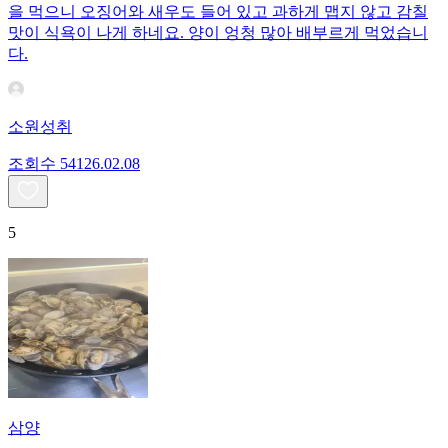
을 먹으니 오징어와 새우도 들어 있고 과하게 맵지 않고 감칠
맛이 식욕이 나게 하네요. 양이 엉청 많아 배부르게 먹었습니
다.
소원성취
조회수
541
26.02.08
5
삼양