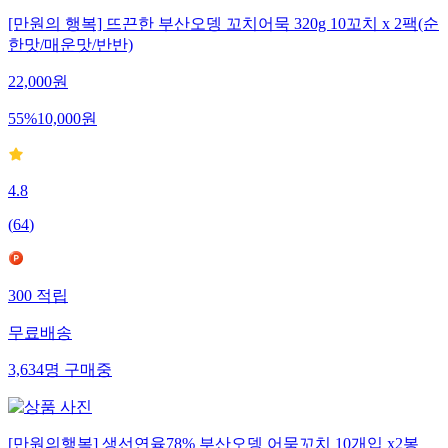
[만원의 행복] 뜨끈한 부산오뎅 꼬치어묵 320g 10꼬치 x 2팩(순
한맛/매운맛/반반)
22,000
원
55
%
10,000
원
4.8
(
64
)
300
적립
무료배송
3,634
명
구매중
[만원의행복] 생선연육78% 부산오뎅 어묵꼬치 10개입 x2봉