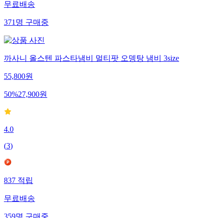
무료배송
371
명
구매중
까사니 올스텐 파스타냄비 멀티팟 오뎅탕 냄비 3size
55,800
원
50
%
27,900
원
4.0
(
3
)
837
적립
무료배송