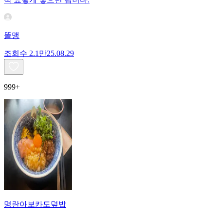
똘맹
조회수
2.1만
25.08.29
999+
명란아보카도덮밥