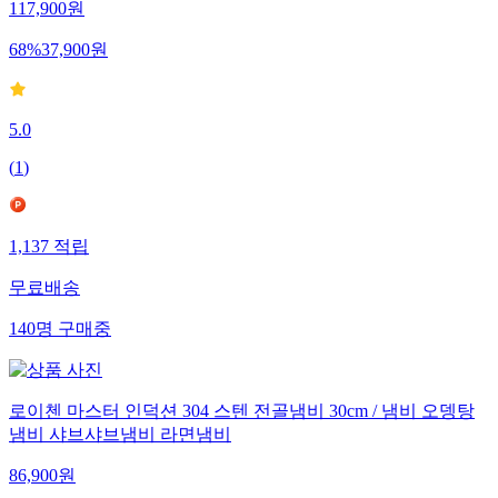
117,900
원
68
%
37,900
원
5.0
(
1
)
1,137
적립
무료배송
140
명
구매중
로이첸 마스터 인덕션 304 스텐 전골냄비 30cm / 냄비 오뎅탕
냄비 샤브샤브냄비 라면냄비
86,900
원