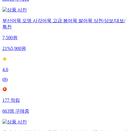
359
명
구매중
부산어묵 오뎅 사각어묵 고급 봉어묵 쌀어묵 상천/상보/대보/
특천
7,500
원
21
%
5,900
원
4.6
(
8
)
177
적립
663
명
구매중