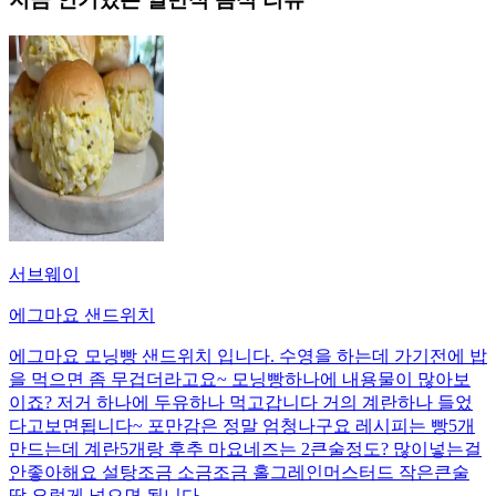
서브웨이
에그마요 샌드위치
에그마요 모닝빵 샌드위치 입니다. 수영을 하는데 가기전에 밥
을 먹으면 좀 무겁더라고요~ 모닝빵하나에 내용물이 많아보
이죠? 저거 하나에 두유하나 먹고갑니다 거의 계란하나 들었
다고보면됩니다~ 포만감은 정말 엄청나구요 레시피는 빵5개
만드는데 계란5개랑 후추 마요네즈는 2큰술정도? 많이넣는걸
안좋아해요 설탕조금 소금조금 홀그레인머스터드 작은큰술
딱 요렇게 넣으면 됩니다.