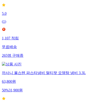
5.0
(
1
)
1,107
적립
무료배송
265
명
구매중
까사니 올스텐 파스타냄비 멀티팟 오뎅탕 냄비 3.3L
63,800
원
50
%
31,900
원