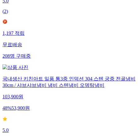
5.0
(
2
)
1,197
적립
무료배송
208
명
구매중
국내생산 키친아트 일품 통3중 인덕션 304 스텐 궁중 전골냄비
30cm / 샤브샤브냄비 냄비 스텐냄비 오뎅탕냄비
103,900
원
48
%
53,900
원
5.0