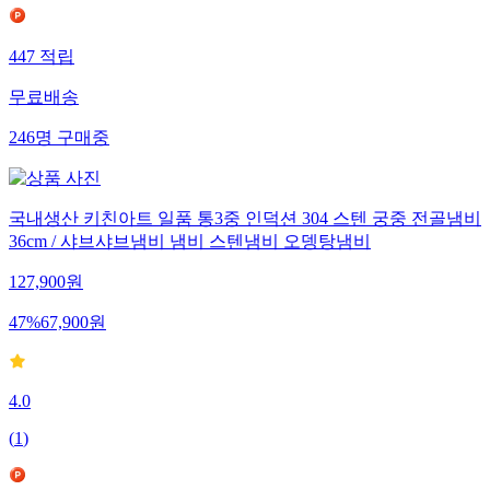
447
적립
무료배송
246
명
구매중
국내생산 키친아트 일품 통3중 인덕션 304 스텐 궁중 전골냄비
36cm / 샤브샤브냄비 냄비 스텐냄비 오뎅탕냄비
127,900
원
47
%
67,900
원
4.0
(
1
)