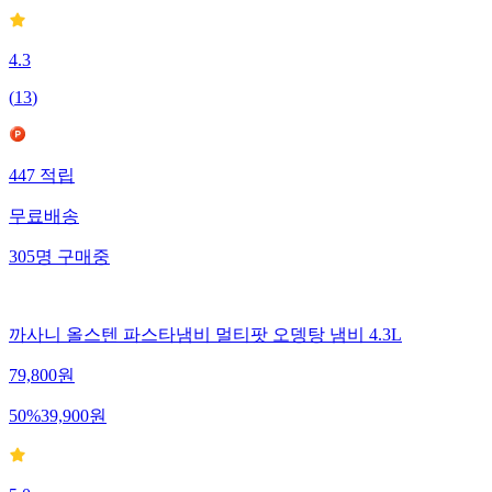
4.3
(
13
)
447
적립
무료배송
305
명
구매중
까사니 올스텐 파스타냄비 멀티팟 오뎅탕 냄비 4.3L
79,800
원
50
%
39,900
원