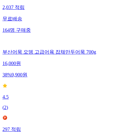
2,037
적립
무료배송
164
명
구매중
부산어묵 오뎅 고급어육 잡채만두어묵 700g
16,000
원
38
%
9,900
원
4.5
(
2
)
297
적립