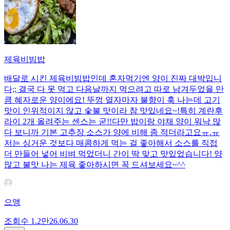
제육비빔밥
배달로 시킨 제육비빔밥인데 혼자먹기엔 양이 진짜 대박입니
다;; 결국 다 못 먹고 다음날까지 먹으려고 따로 남겨두었을 만
큼 혜자로운 양이에요! 뚜껑 열자마자 불향이 훅 나는데 고기
맛이 인위적이지 않고 숯불 맛이라 참 맛있네요~!특히 계란후
라이 2개 올려주는 센스는 굳!! ​다만 밥이랑 야채 양이 워낙 많
다 보니까 기본 고추장 소스가 양에 비해 좀 적더라고요ㅠ.ㅠ
저는 싱거운 것보다 매콤하게 먹는 걸 좋아해서 소스를 직접
더 만들어 넣어 비벼 먹었더니 간이 딱 맞고 맛있었습니다! 양
많고 불맛 나는 제육 좋아하시면 꼭 드셔보세요~^^
으앵
조회수
1.2만
26.06.30