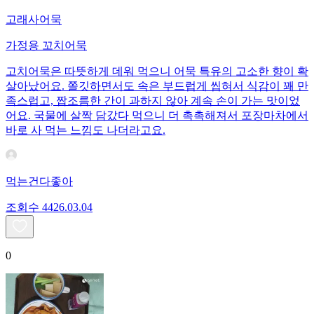
고래사어묵
가정용 꼬치어묵
고치어묵은 따뜻하게 데워 먹으니 어묵 특유의 고소한 향이 확
살아났어요. 쫄깃하면서도 속은 부드럽게 씹혀서 식감이 꽤 만
족스럽고, 짭조름한 간이 과하지 않아 계속 손이 가는 맛이었
어요. 국물에 살짝 담갔다 먹으니 더 촉촉해져서 포장마차에서
바로 사 먹는 느낌도 나더라고요.
먹는건다좋아
조회수
44
26.03.04
0