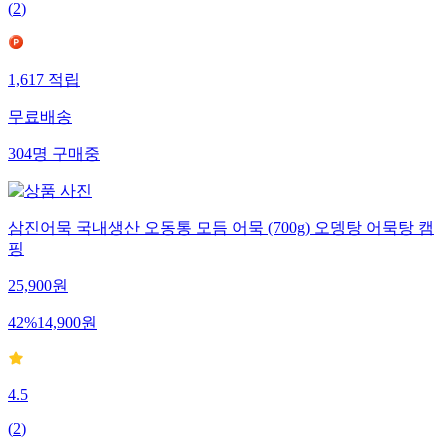
(
2
)
1,617
적립
무료배송
304
명
구매중
삼진어묵 국내생산 오동통 모듬 어묵 (700g) 오뎅탕 어묵탕 캠
핑
25,900
원
42
%
14,900
원
4.5
(
2
)