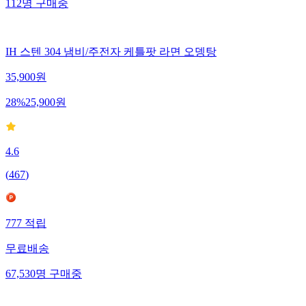
112
명
구매중
IH 스텐 304 냄비/주전자 케틀팟 라면 오뎅탕
35,900
원
28
%
25,900
원
4.6
(
467
)
777
적립
무료배송
67,530
명
구매중