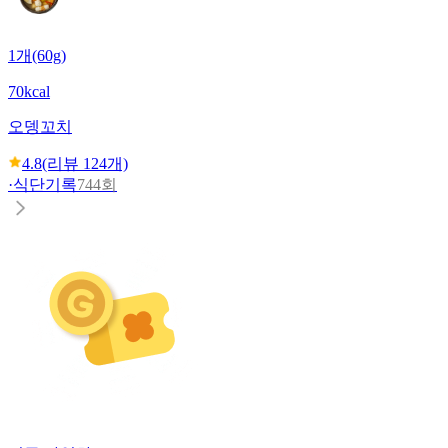
1개(60g)
70kcal
오뎅꼬치
4.8
(리뷰
124
개)
·
식단기록
744회