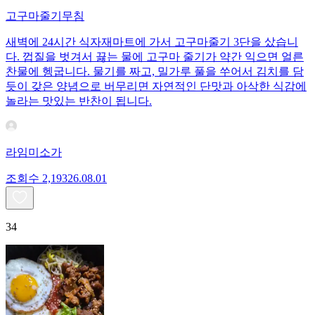
고구마줄기무침
새벽에 24시간 식자재마트에 가서 고구마줄기 3단을 샀습니
다. 껍질을 벗겨서 끓는 물에 고구마 줄기가 약간 익으면 얼른
찬물에 헹굽니다. 물기를 짜고, 밀가루 풀을 쑤어서 김치를 담
듯이 갖은 양념으로 버무리면 자연적인 단맛과 아삭한 식감에
놀라는 맛있는 반찬이 됩니다.
라임미소가
조회수
2,193
26.08.01
34