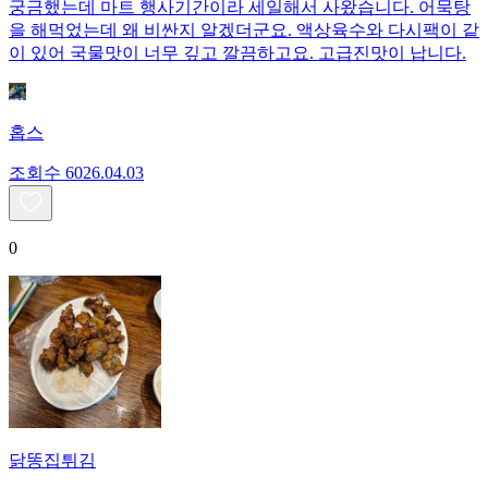
궁금했는데 마트 행사기간이라 세일해서 사왔습니다. 어묵탕
을 해먹었는데 왜 비싼지 알겠더군요. 액상육수와 다시팩이 같
이 있어 국물맛이 너무 깊고 깔끔하고요. 고급진맛이 납니다.
홉스
조회수
60
26.04.03
0
닭똥집튀김