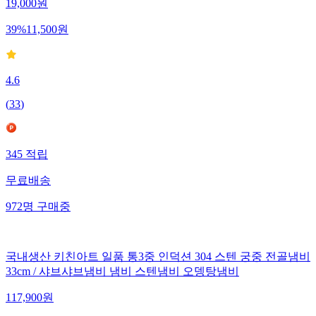
19,000
원
39
%
11,500
원
4.6
(
33
)
345
적립
무료배송
972
명
구매중
국내생산 키친아트 일품 통3중 인덕션 304 스텐 궁중 전골냄비
33cm / 샤브샤브냄비 냄비 스텐냄비 오뎅탕냄비
117,900
원