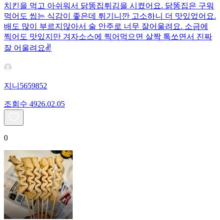
치킨을 먹고 아쉬워서 닭똥집튀김을 시켰어요. 닭똥집은 구워
먹어도 씹는 식감이 좋은데 튀기니깐 고소하니 더 맛있었어요.
배도 많이 부르지않아서 술 안주로 너무 잘어울려요. 소금에
찍어도 맛있지만 겨자소스에 찍어먹으면 살짝 톡쏘면서 진짜
잘 어울려요✌️
지니5659852
조회수
49
26.02.05
0