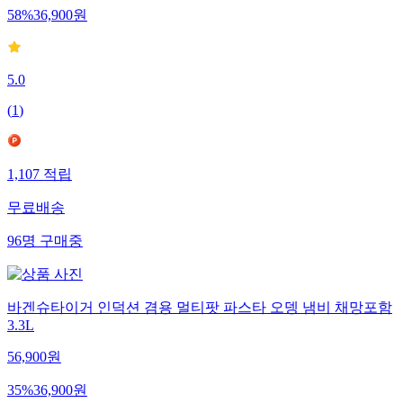
58
%
36,900
원
5.0
(
1
)
1,107
적립
무료배송
96
명
구매중
바겐슈타이거 인덕션 겸용 멀티팟 파스타 오뎅 냄비 채망포함
3.3L
56,900
원
35
%
36,900
원