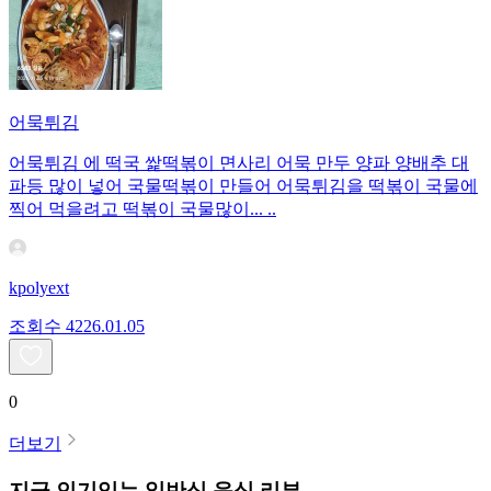
어묵튀김
어묵튀김 에 떡국 쌅떡볶이 면사리 어묵 만두 양파 양배추 대
파등 많이 넣어 국물떡볶이 만들어 어묵튀김을 떡볶이 국물에
찍어 먹을려고 떡볶이 국물많이... ..
kpolyext
조회수
42
26.01.05
0
더보기
지금 인기있는
일반식
음식 리뷰