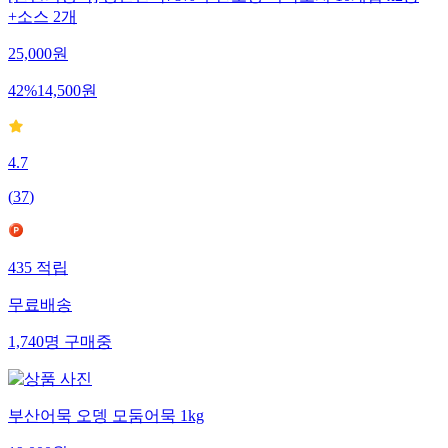
+소스 2개
25,000
원
42
%
14,500
원
4.7
(
37
)
435
적립
무료배송
1,740
명
구매중
부산어묵 오뎅 모둠어묵 1kg