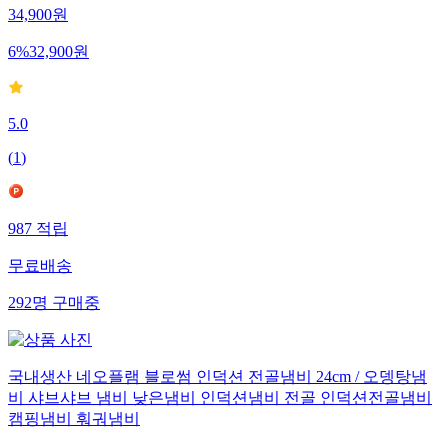
34,900
원
6
%
32,900
원
5.0
(
1
)
987
적립
무료배송
292
명
구매중
국내생산 네오플램 블로썸 인덕션 전골냄비 24cm / 오뎅탕냄
비 샤브샤브 냄비 낮은냄비 인덕션냄비 전골 인덕션전골냄비
캠핑냄비 훠궈냄비