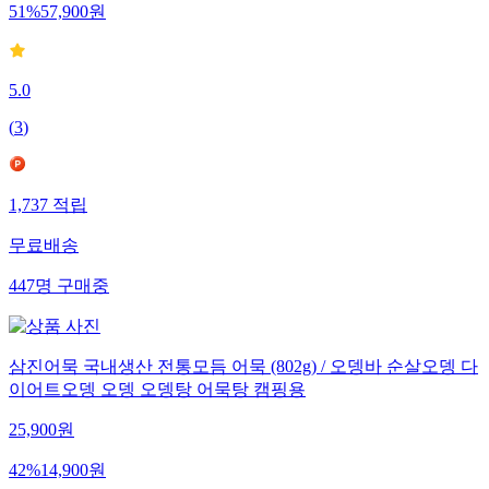
51
%
57,900
원
5.0
(
3
)
1,737
적립
무료배송
447
명
구매중
삼진어묵 국내생산 전통모듬 어묵 (802g) / 오뎅바 순살오뎅 다
이어트오뎅 오뎅 오뎅탕 어묵탕 캠핑용
25,900
원
42
%
14,900
원