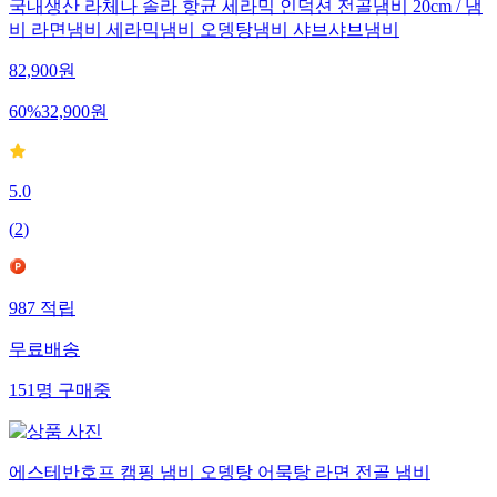
국내생산 라체나 솔라 항균 세라믹 인덕션 전골냄비 20cm / 냄
비 라면냄비 세라믹냄비 오뎅탕냄비 샤브샤브냄비
82,900
원
60
%
32,900
원
5.0
(
2
)
987
적립
무료배송
151
명
구매중
에스테반호프 캠핑 냄비 오뎅탕 어묵탕 라면 전골 냄비