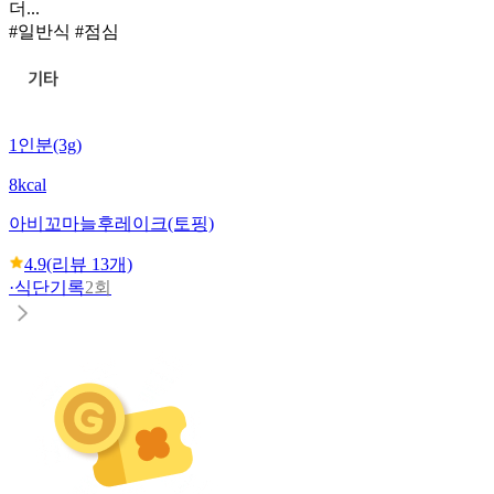
더...
#일반식 #점심
1인분(3g)
8kcal
아비꼬
마늘후레이크(토핑)
4.9
(리뷰
13
개)
·
식단기록
2회