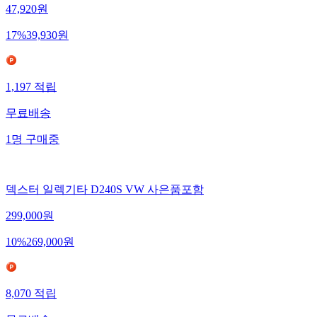
47,920
원
17
%
39,930
원
1,197
적립
무료배송
1
명
구매중
덱스터 일렉기타 D240S VW 사은품포함
299,000
원
10
%
269,000
원
8,070
적립