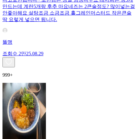
만드는데 계란5개랑 후추 마요네즈는 2큰술정도? 많이넣는걸
안좋아해요 설탕조금 소금조금 홀그레인머스터드 작은큰술
딱 요렇게 넣으면 됩니다.
똘맹
조회수
2만
25.08.29
999+