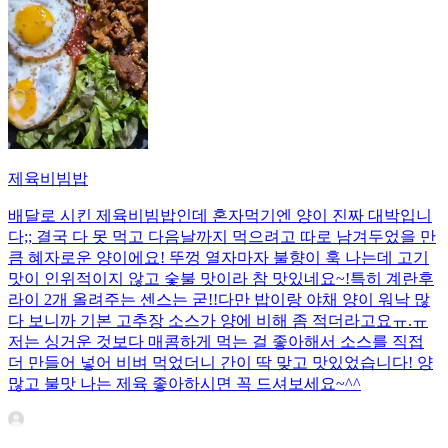
제육비빔밥
배달로 시킨 제육비빔밥인데 혼자먹기엔 양이 진짜 대박입니
다;; 결국 다 못 먹고 다음날까지 먹으려고 따로 남겨두었을 만
큼 혜자로운 양이에요! 뚜껑 열자마자 불향이 훅 나는데 고기
맛이 인위적이지 않고 숯불 맛이라 참 맛있네요~!특히 계란후
라이 2개 올려주는 센스는 굳!! ​다만 밥이랑 야채 양이 워낙 많
다 보니까 기본 고추장 소스가 양에 비해 좀 적더라고요ㅠ.ㅠ
저는 싱거운 것보다 매콤하게 먹는 걸 좋아해서 소스를 직접
더 만들어 넣어 비벼 먹었더니 간이 딱 맞고 맛있었습니다! 양
많고 불맛 나는 제육 좋아하시면 꼭 드셔보세요~^^