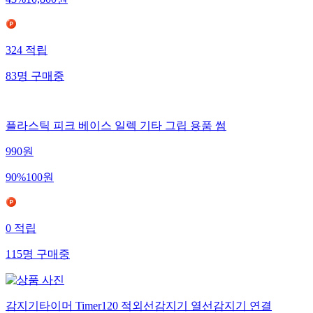
324
적립
83
명
구매중
플라스틱 피크 베이스 일렉 기타 그립 용품 썸
990
원
90
%
100
원
0
적립
115
명
구매중
감지기타이머 Timer120 적외선감지기 열선감지기 연결