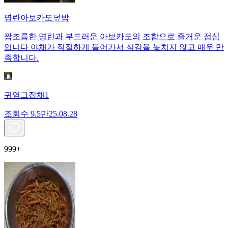
명란아보카도덮밥
짭조름한 명란과 부드러운 아보카도의 조합으로 즐거운 점심
입니다 야채가 적절하게 들어가서 식감을 놓치지 않고 매우 만
족합니다.
귀염그잡채1
조회수
9.5만
25.08.28
999+