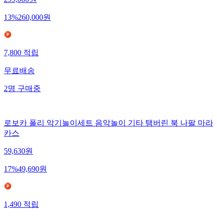
299,000
원
13
%
260,000
원
7,800
적립
무료배송
2
명
구매중
로보카 폴리 악기놀이세트 음악놀이 기타 탬버린 북 나팔 마라
카스
59,630
원
17
%
49,690
원
1,490
적립