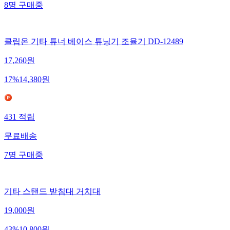
8
명
구매중
클립온 기타 튜너 베이스 튜닝기 조율기 DD-12489
17,260
원
17
%
14,380
원
431
적립
무료배송
7
명
구매중
기타 스탠드 받침대 거치대
19,000
원
43
%
10,800
원