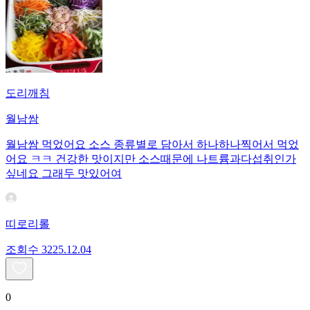
도리깨침
월남쌈
월남쌈 먹었어요 소스 종류별로 담아서 하나하나찍어서 먹었
어요 ㅋㅋ 건강한 맛이지만 소스때문에 나트륨과다섭취인가
싶네요 그래두 맛있어여
띠로리롤
조회수
32
25.12.04
0