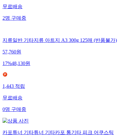
무료배송
2
명
구매중
지류일반 기타지류 아트지 A3 300g 125매 (반품불가)
57,760
원
17
%
48,130
원
1,443
적립
무료배송
0
명
구매중
카포튜너 기타튜너 기타카포 통기타 피크 어쿠스틱