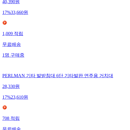
40,390
원
17
%
33,660
원
1,009
적립
무료배송
1
명
구매중
PERLMAN 기타 발받침대 6단 기타발판 연주용 거치대
28,330
원
17
%
23,610
원
708
적립