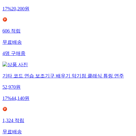
17
%
20,200
원
606
적립
무료배송
4
명
구매중
기타 코드 연습 보조기구 배우기 악기점 클래식 튜링 연주
52,970
원
17
%
44,140
원
1,324
적립
무료배송