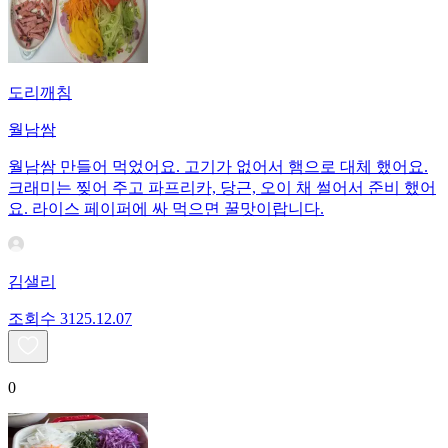
도리깨침
월남쌈
월남쌈 만들어 먹었어요. 고기가 없어서 햄으로 대체 했어요.
크래미는 찢어 주고 파프리카, 당근, 오이 채 썰어서 준비 했어
요. 라이스 페이퍼에 싸 먹으면 꿀맛이랍니다.
김샐리
조회수
31
25.12.07
0