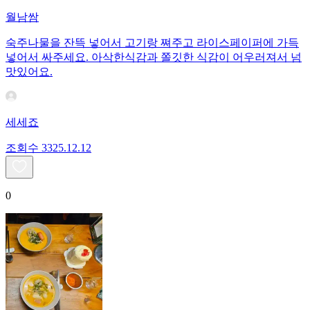
월남쌈
숙주나물을 잔뜩 넣어서 고기랑 쪄주고 라이스페이퍼에 가득
넣어서 싸주세요. 아삭한식감과 쫄깃한 식감이 어우러져서 넘
맛있어요.
세세죠
조회수
33
25.12.12
0