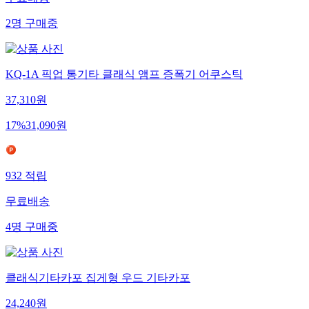
무료배송
2
명
구매중
KQ-1A 픽업 통기타 클래식 앰프 증폭기 어쿠스틱
37,310
원
17
%
31,090
원
932
적립
무료배송
4
명
구매중
클래식기타카포 집게형 우드 기타카포
24,240
원