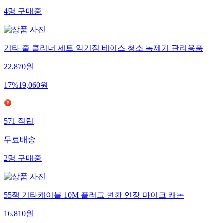
4
명
구매중
기타 줄 클리너 세트 악기점 베이스 청소 녹제거 관리용품
22,870
원
17
%
19,060
원
571
적립
무료배송
2
명
구매중
55잭 기타케이블 10M 플러그 변환 연장 마이크 캐논
16,810
원