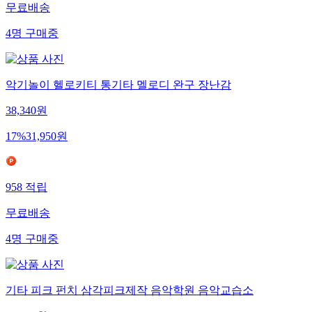
무료배송
4
명
구매중
악기놀이 헬로키티 통기타 멜로디 완구 장난감
38,340
원
17
%
31,950
원
958
적립
무료배송
4
명
구매중
기타 피크 펀치 삼각피크제작 음악학원 음악교습소