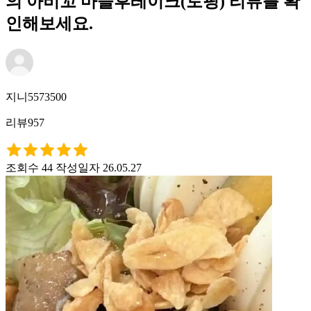
의 아비꼬 마늘후레이크(토핑) 리뷰를 확
인해보세요.
지니5573500
리뷰957
조회수 44
작성일자 26.05.27