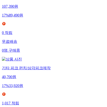
107,390
원
17
%
89,490
원
0
적립
무료배송
0
명
구매중
기타 피크 펀치/삼각피크제작
40,700
원
17
%
33,920
원
1,017
적립