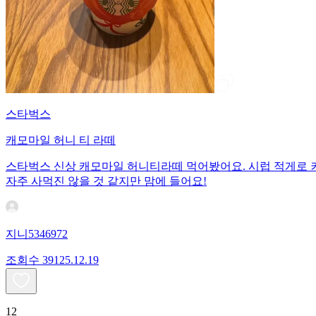
스타벅스
캐모마일 허니 티 라떼
스타벅스 신상 캐모마일 허니티라떼 먹어봤어요. 시럽 적게로 
자주 사먹진 않을 것 같지만 맘에 들어요!
지니5346972
조회수
391
25.12.19
12