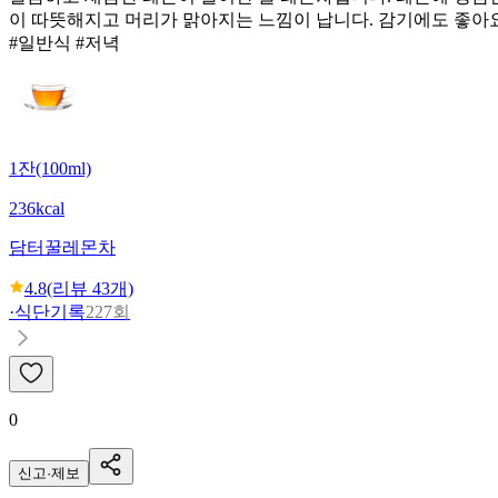
이 따뜻해지고 머리가 맑아지는 느낌이 납니다. 감기에도 좋아
#일반식 #저녁
1잔(100ml)
236kcal
담터
꿀레몬차
4.8
(리뷰
43
개)
·
식단기록
227회
0
신고·제보