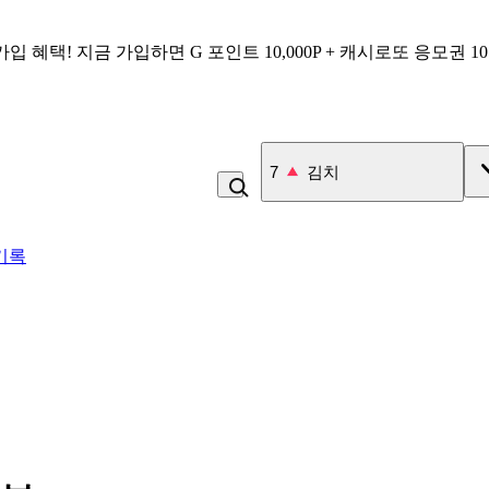
가입 혜택!
지금 가입하면
G 포인트 10,000P + 캐시로또 응모권 1
7
김치
기록