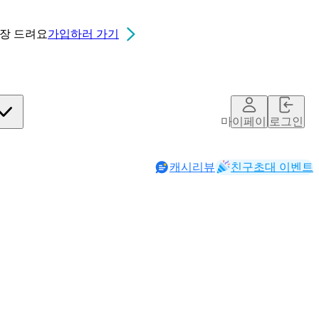
0장
드려요
가입하러 가기
마이페이지
로그인
캐시리뷰
친구초대 이벤트