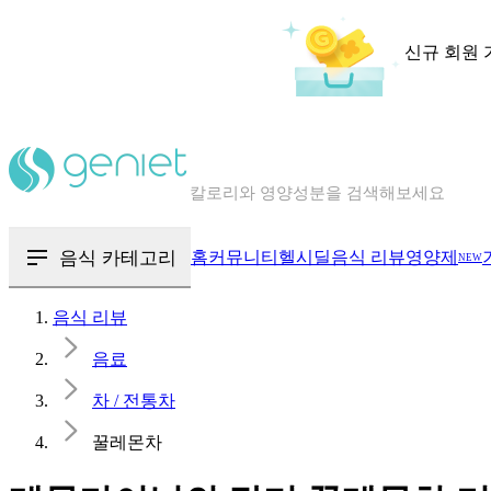
신규 회원 
칼로리와 영양성분을 검색해보세요
혈당 · 다이어트 음식 검색해보세요
음식 · 영양제 리뷰를 찾아보세요
음식 카테고리
홈
커뮤니티
헬시딜
음식 리뷰
영양제
NEW
음식 리뷰
음료
차 / 전통차
꿀레몬차