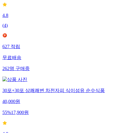
4.8
(
4
)
627
적립
무료배송
262
명
구매중
30포+30포 상쾌쾌변 차전자피 식이섬유 순수식품
40,000
원
55
%
17,900
원