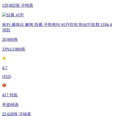
129,902
명
구매중
뷰카 클래식 블랙 차콜 구취케어 비건치약 허브민트향 110g 4
개입
20,900
원
33
%
13,900
원
4.7
(
352
)
417
적립
무료배송
22,628
명
구매중