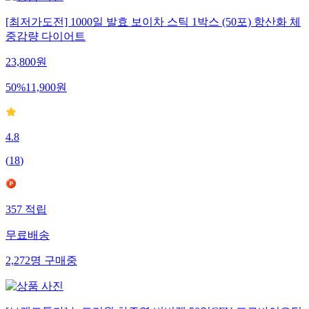
[최저가도전] 1000일 발효 보이차 스틱 1박스 (50포) 항산화 체
중감량 다이어트
23,800
원
50
%
11,900
원
4.8
(
18
)
357
적립
무료배송
2,272
명
구매중