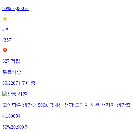
92
%
10,900
원
4.5
(
357
)
327
적립
무료배송
39,228
명
구매중
고이담은 생강청 500g 국내산 생강 도라지 사용 생강차 생강즙
41,800
원
50
%
20,900
원