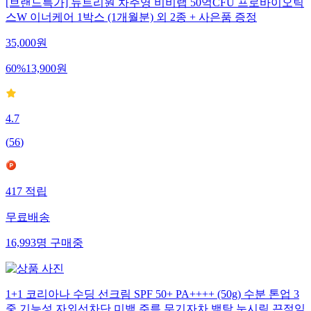
[브랜드특가] 뉴트리원 차주영 비비랩 50억CFU 프로바이오틱
스W 이너케어 1박스 (1개월분) 외 2종 + 사은품 증정
35,000
원
60
%
13,900
원
4.7
(
56
)
417
적립
무료배송
16,993
명
구매중
1+1 코리아나 수딩 선크림 SPF 50+ PA++++ (50g) 수분 톤업 3
중 기능성 자외선차단 미백 주름 무기자차 백탁 눈시림 끈적임