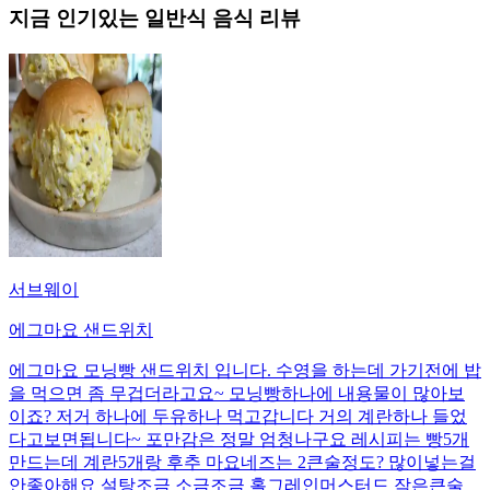
지금 인기있는
일반식
음식 리뷰
서브웨이
에그마요 샌드위치
에그마요 모닝빵 샌드위치 입니다. 수영을 하는데 가기전에 밥
을 먹으면 좀 무겁더라고요~ 모닝빵하나에 내용물이 많아보
이죠? 저거 하나에 두유하나 먹고갑니다 거의 계란하나 들었
다고보면됩니다~ 포만감은 정말 엄청나구요 레시피는 빵5개
만드는데 계란5개랑 후추 마요네즈는 2큰술정도? 많이넣는걸
안좋아해요 설탕조금 소금조금 홀그레인머스터드 작은큰술