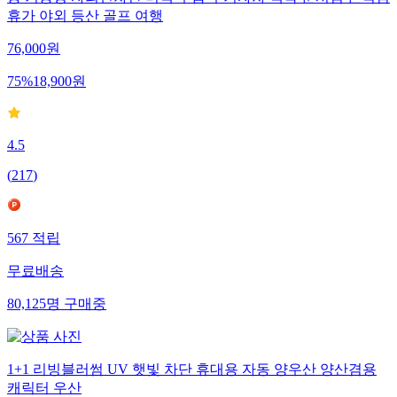
휴가 야외 등산 골프 여행
76,000
원
75
%
18,900
원
4.5
(
217
)
567
적립
무료배송
80,125
명
구매중
1+1 리빙블러썸 UV 햇빛 차단 휴대용 자동 양우산 양산겸용
캐릭터 우산