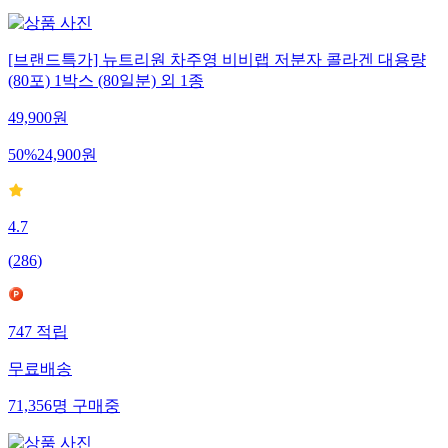
[브랜드특가] 뉴트리원 차주영 비비랩 저분자 콜라겐 대용량
(80포) 1박스 (80일분) 외 1종
49,900
원
50
%
24,900
원
4.7
(
286
)
747
적립
무료배송
71,356
명
구매중