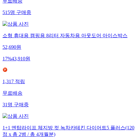
무료배송
515
명
구매중
소형 휴대용 캠핑용 8리터 자동차용 아웃도어 아이스박스
52,690
원
17
%
43,910
원
1,317
적립
무료배송
31
명
구매중
1+1 엔탑라이프 체지방 컷 녹차카테킨 다이어트5 플러스(120
정 x 총 2병 / 총 4개월분)