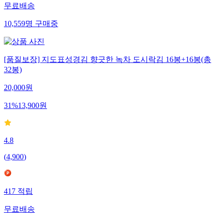
무료배송
10,559
명
구매중
[품질보장] 지도표성경김 향긋한 녹차 도시락김 16봉+16봉(총
32봉)
20,000
원
31
%
13,900
원
4.8
(
4,900
)
417
적립
무료배송