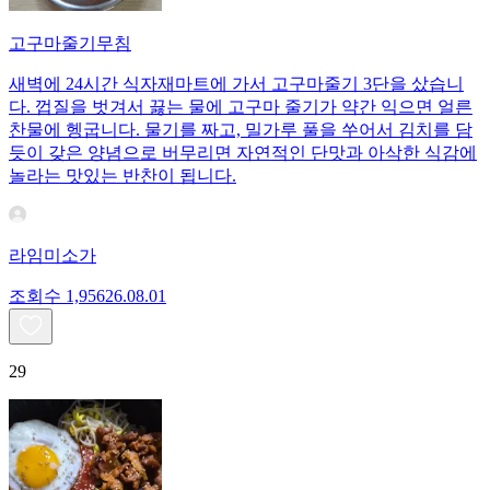
고구마줄기무침
새벽에 24시간 식자재마트에 가서 고구마줄기 3단을 샀습니
다. 껍질을 벗겨서 끓는 물에 고구마 줄기가 약간 익으면 얼른
찬물에 헹굽니다. 물기를 짜고, 밀가루 풀을 쑤어서 김치를 담
듯이 갖은 양념으로 버무리면 자연적인 단맛과 아삭한 식감에
놀라는 맛있는 반찬이 됩니다.
라임미소가
조회수
1,956
26.08.01
29