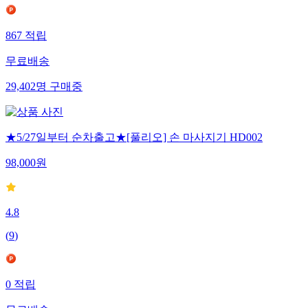
867
적립
무료배송
29,402
명
구매중
★5/27일부터 순차출고★[풀리오] 손 마사지기 HD002
98,000
원
4.8
(
9
)
0
적립