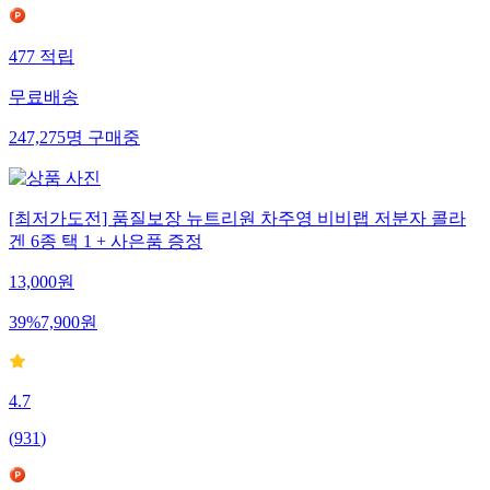
477
적립
무료배송
247,275
명
구매중
[최저가도전] 품질보장 뉴트리원 차주영 비비랩 저분자 콜라
겐 6종 택 1 + 사은품 증정
13,000
원
39
%
7,900
원
4.7
(
931
)