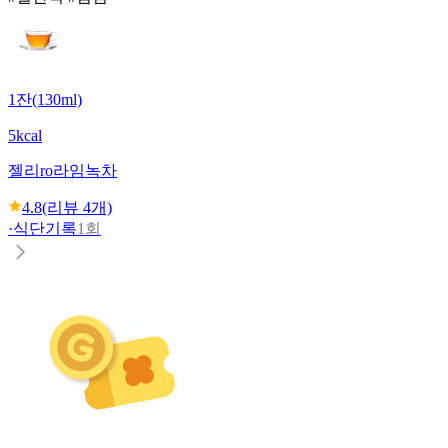
1잔(130ml)
5kcal
젤리ro
라임녹차
4.8
(리뷰
4
개)
·
식단기록
1회