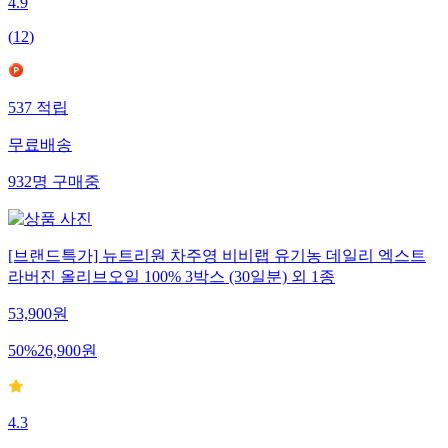
4.9
(
12
)
537
적립
무료배송
932
명
구매중
[브랜드특가] 뉴트리원 차주영 비비랩 유기농 데일리 엑스트
라버진 올리브오일 100% 3박스 (30일분) 외 1종
53,900
원
50
%
26,900
원
4.3