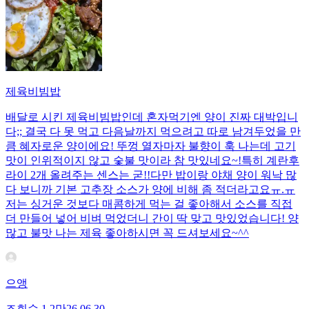
제육비빔밥
배달로 시킨 제육비빔밥인데 혼자먹기엔 양이 진짜 대박입니
다;; 결국 다 못 먹고 다음날까지 먹으려고 따로 남겨두었을 만
큼 혜자로운 양이에요! 뚜껑 열자마자 불향이 훅 나는데 고기
맛이 인위적이지 않고 숯불 맛이라 참 맛있네요~!특히 계란후
라이 2개 올려주는 센스는 굳!! ​다만 밥이랑 야채 양이 워낙 많
다 보니까 기본 고추장 소스가 양에 비해 좀 적더라고요ㅠ.ㅠ
저는 싱거운 것보다 매콤하게 먹는 걸 좋아해서 소스를 직접
더 만들어 넣어 비벼 먹었더니 간이 딱 맞고 맛있었습니다! 양
많고 불맛 나는 제육 좋아하시면 꼭 드셔보세요~^^
으앵
조회수
1.2만
26.06.30