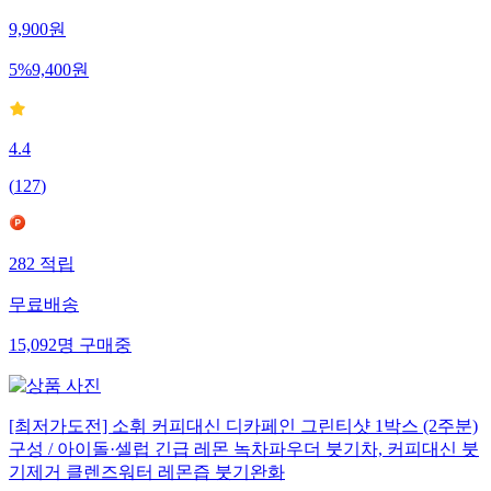
9,900
원
5
%
9,400
원
4.4
(
127
)
282
적립
무료배송
15,092
명
구매중
[최저가도전] 소휘 커피대신 디카페인 그린티샷 1박스 (2주분)
구성 / 아이돌·셀럽 긴급 레몬 녹차파우더 붓기차, 커피대신 붓
기제거 클렌즈워터 레몬즙 붓기완화