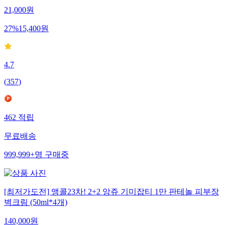
21,000
원
27
%
15,400
원
4.7
(
357
)
462
적립
무료배송
999,999+
명
구매중
[최저가도전] 앵콜23차! 2+2 앙쥬 기미잡티 1만 판테놀 피부장
벽크림 (50ml*4개)
140,000
원