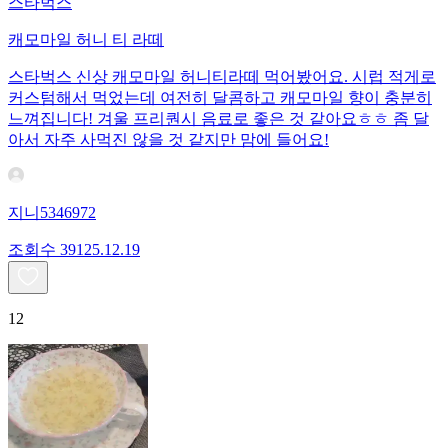
스타벅스
캐모마일 허니 티 라떼
스타벅스 신상 캐모마일 허니티라떼 먹어봤어요. 시럽 적게로
커스텀해서 먹었는데 여전히 달콤하고 캐모마일 향이 충분히
느껴집니다! 겨울 프리퀀시 음료로 좋은 것 같아요ㅎㅎ 좀 달
아서 자주 사먹진 않을 것 같지만 맘에 들어요!
지니5346972
조회수
391
25.12.19
12