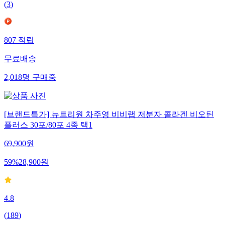
(
3
)
807
적립
무료배송
2,018
명
구매중
[브랜드특가] 뉴트리원 차주영 비비랩 저분자 콜라겐 비오틴
플러스 30포/80포 4종 택1
69,900
원
59
%
28,900
원
4.8
(
189
)