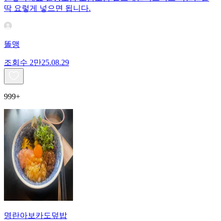
딱 요렇게 넣으면 됩니다.
똘맹
조회수
2만
25.08.29
999+
명란아보카도덮밥