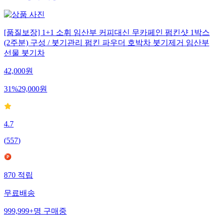
[품질보장] 1+1 소휘 임산부 커피대신 무카페인 펌킨샷 1박스
(2주분) 구성 / 붓기관리 펌킨 파우더 호박차 붓기제거 임산부
선물 붓기차
42,000
원
31
%
29,000
원
4.7
(
557
)
870
적립
무료배송
999,999+
명
구매중