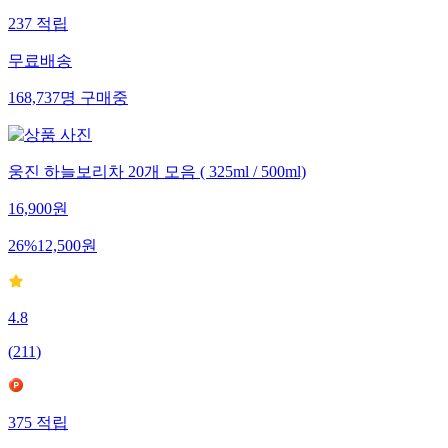
237
적립
무료배송
168,737
명
구매중
웅진 하늘보리차 20개 모음 ( 325ml / 500ml)
16,900
원
26
%
12,500
원
4.8
(
211
)
375
적립