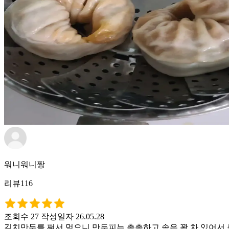
워니워니짱
리뷰116
조회수 27
작성일자 26.05.28
김치만두를 쪄서 먹으니 만두피는 촉촉하고 속은 꽉 차 있어서 