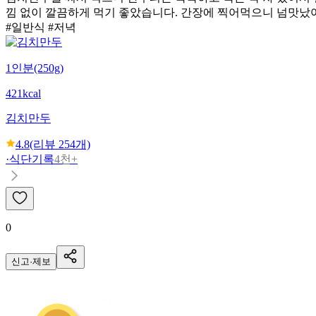
낌 없이 깔끔하게 먹기 좋았습니다. 간장에 찍어먹으니 넘맛났
#일반식 #저녁
1인분(250g)
421kcal
김치만두
4.8
(리뷰
254
개)
·
식단기록
4천+
0
신고·제보