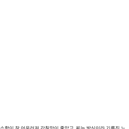
소함이 잘 어우러져 감칠맛이 좋았고, 찌는 방식이라 기름진 느