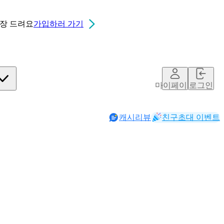
0장
드려요
가입하러 가기
마이페이지
로그인
캐시리뷰
친구초대 이벤트