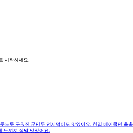
바로 시작하세요.
노릇노릇 구워진 군만두 언제먹어도 맛있어요. 한입 베어물면 축촉
 느껴져 정말 맛있어요.