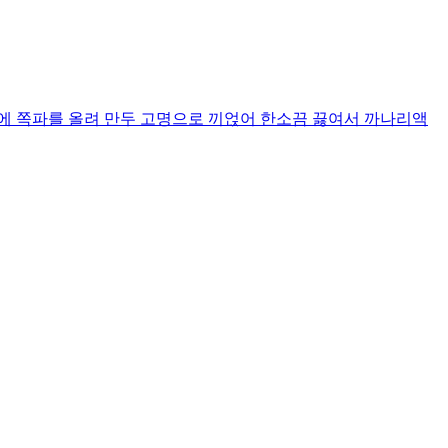
에 쪽파를 올려 만두 고명으로 끼얹어 한소끔 끓여서 까나리액