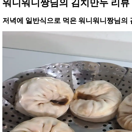
워니워니짱님의 김치만두 리뷰
저녁에 일반식으로 먹은 워니워니짱님의 