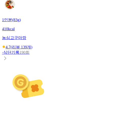
1인분(83g)
410kcal
농심
고구마깡
4.7
(리뷰
139
개)
·
식단기록
190회