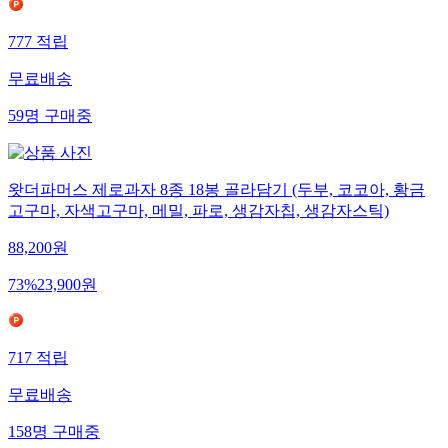
777
적립
무료배송
59
명
구매중
왓더파머스 제로과자 8종 18봉 골라담기 (두부, 코코아, 황금
고구마, 자색고구마, 메밀, 파로, 생감자칩, 생감자스틱)
88,200
원
73
%
23,900
원
717
적립
무료배송
158
명
구매중