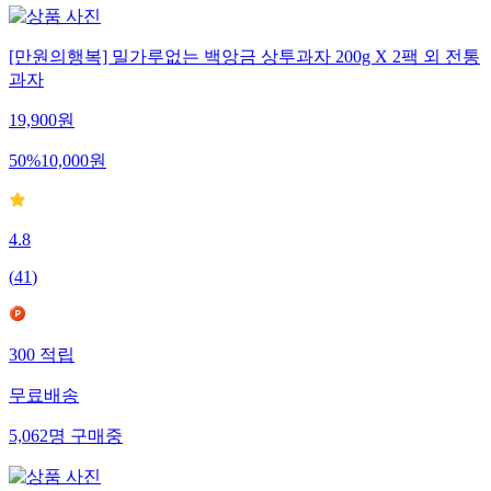
[만원의행복] 밀가루없는 백앙금 상투과자 200g X 2팩 외 전통
과자
19,900
원
50
%
10,000
원
4.8
(
41
)
300
적립
무료배송
5,062
명
구매중