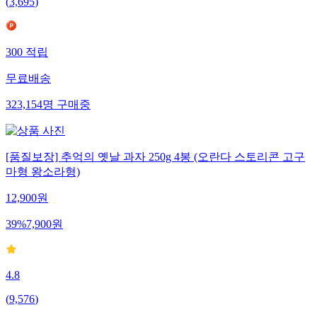
(
3,695
)
300
적립
무료배송
323,154
명
구매중
[품질보장] 추억의 옛날 과자 250g 4봉 (오란다 스토리콘 고구
마형 왕소라형)
12,900
원
39
%
7,900
원
4.8
(
9,576
)