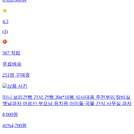
6
%
18,900
원
4.3
(
3
)
567
적립
무료배송
251
명
구매중
미니 보리건빵 간식 건빵 30g*10봉 식사대용 주전부리 탕비실
옛날과자 어르신 부모님 유치원 아이들 곡물 간식 사무실 과자
8,000
원
41
%
4,700
원