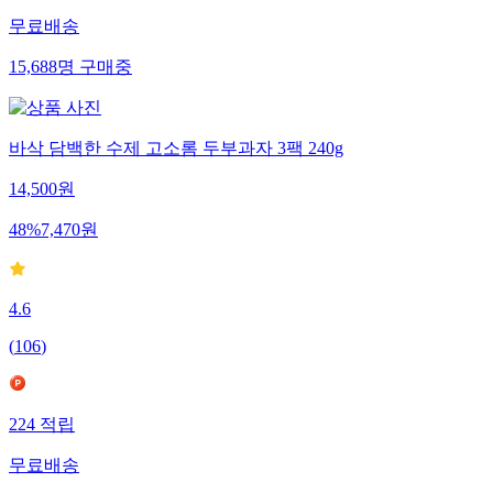
무료배송
15,688
명
구매중
바삭 담백한 수제 고소롬 두부과자 3팩 240g
14,500
원
48
%
7,470
원
4.6
(
106
)
224
적립
무료배송