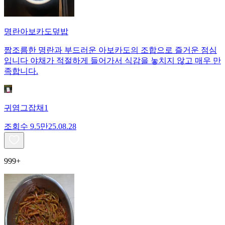
명란아보카도덮밥
짭조름한 명란과 부드러운 아보카도의 조합으로 즐거운 점심
입니다 야채가 적절하게 들어가서 식감을 놓치지 않고 매우 만
족합니다.
귀염그잡채1
조회수
9.5만
25.08.28
999+