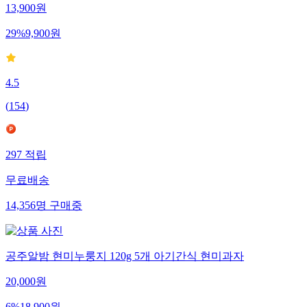
13,900
원
29
%
9,900
원
4.5
(
154
)
297
적립
무료배송
14,356
명
구매중
공주알밤 현미누룽지 120g 5개 아기간식 현미과자
20,000
원