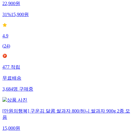
22,900
원
31
%
15,900
원
4.9
(
24
)
477
적립
무료배송
3,684
명
구매중
[만원의행복] 구운김 달콤 쌀과자 800/허니 쌀과자 900g 2종 모
음
15,000
원