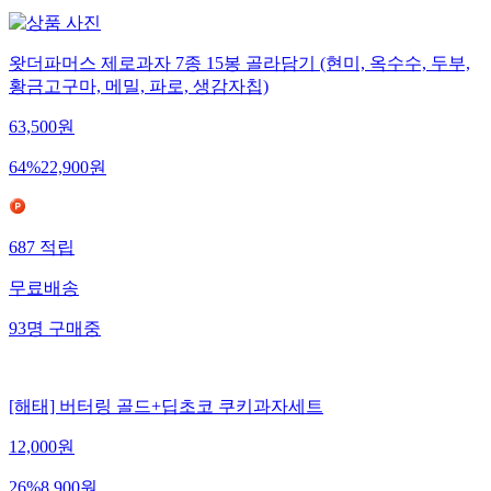
왓더파머스 제로과자 7종 15봉 골라담기 (현미, 옥수수, 두부,
황금고구마, 메밀, 파로, 생감자칩)
63,500
원
64
%
22,900
원
687
적립
무료배송
93
명
구매중
[해태] 버터링 골드+딥초코 쿠키과자세트
12,000
원