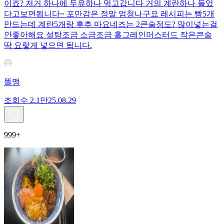
이죠? 저거 하나에 두유하나 먹고갑니다 거의 계란하나 들었
다고보면됩니다~ 포만감은 정말 엄청나구요 레시피는 빵5개
만드는데 계란5개랑 후추 마요네즈는 2큰술정도? 많이넣는걸
안좋아해요 설탕조금 소금조금 홀그레인머스터드 작은큰술
딱 요렇게 넣으면 됩니다.
똘맹
조회수
2.1만
25.08.29
999+