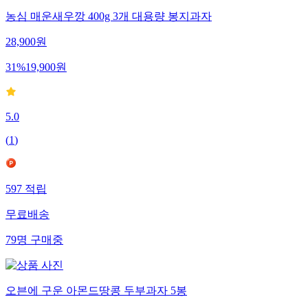
농심 매운새우깡 400g 3개 대용량 봉지과자
28,900
원
31
%
19,900
원
5.0
(
1
)
597
적립
무료배송
79
명
구매중
오븐에 구운 아몬드땅콩 두부과자 5봉