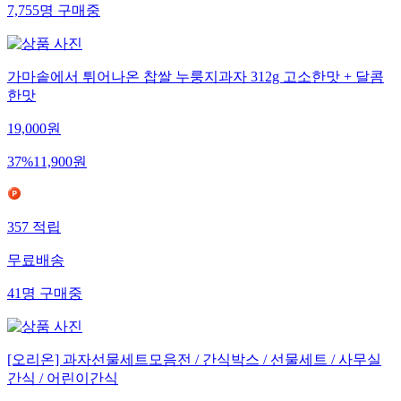
7,755
명
구매중
가마솥에서 튀어나온 찹쌀 누룽지과자 312g 고소한맛 + 달콤
한맛
19,000
원
37
%
11,900
원
357
적립
무료배송
41
명
구매중
[오리온] 과자선물세트모음전 / 간식박스 / 선물세트 / 사무실
간식 / 어린이간식