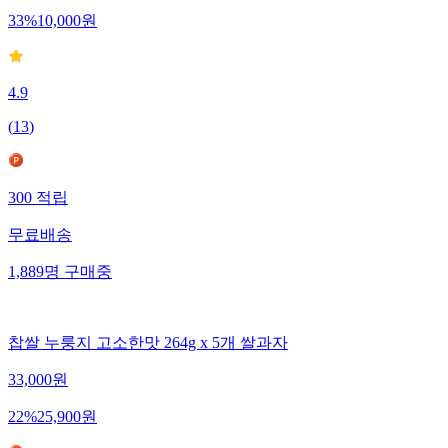
33
%
10,000
원
4.9
(
13
)
300
적립
무료배송
1,889
명
구매중
찹쌀 누룽지 고소한맛 264g x 5개 쌀과자
33,000
원
22
%
25,900
원