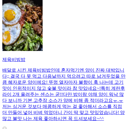
제육비빔밥
배달로 시킨 제육비빔밥인데 혼자먹기엔 양이 진짜 대박입니
다;; 결국 다 못 먹고 다음날까지 먹으려고 따로 남겨두었을 만
큼 혜자로운 양이에요! 뚜껑 열자마자 불향이 훅 나는데 고기
맛이 인위적이지 않고 숯불 맛이라 참 맛있네요~!특히 계란후
라이 2개 올려주는 센스는 굳!! ​다만 밥이랑 야채 양이 워낙 많
다 보니까 기본 고추장 소스가 양에 비해 좀 적더라고요ㅠ.ㅠ
저는 싱거운 것보다 매콤하게 먹는 걸 좋아해서 소스를 직접
더 만들어 넣어 비벼 먹었더니 간이 딱 맞고 맛있었습니다! 양
많고 불맛 나는 제육 좋아하시면 꼭 드셔보세요~^^