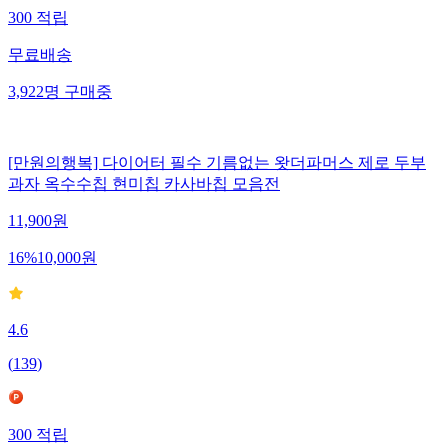
300
적립
무료배송
3,922
명
구매중
[만원의행복] 다이어터 필수 기름없는 왓더파머스 제로 두부
과자 옥수수칩 현미칩 카사바칩 모음전
11,900
원
16
%
10,000
원
4.6
(
139
)
300
적립