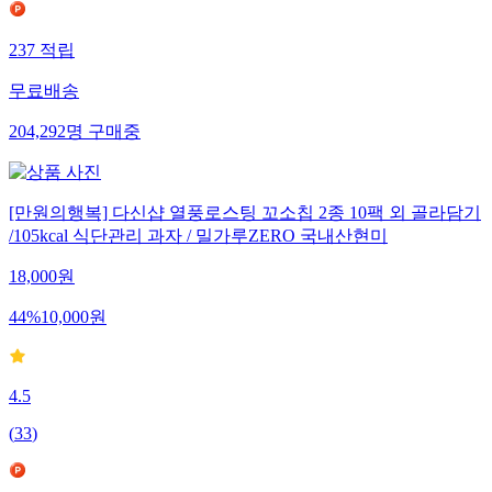
237
적립
무료배송
204,292
명
구매중
[만원의행복] 다신샵 열풍로스팅 꼬소칩 2종 10팩 외 골라담기
/105kcal 식단관리 과자 / 밀가루ZERO 국내산현미
18,000
원
44
%
10,000
원
4.5
(
33
)