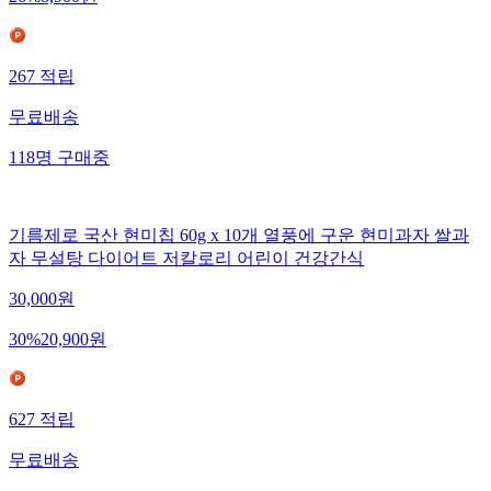
26
%
8,900
원
267
적립
무료배송
118
명
구매중
기름제로 국산 현미칩 60g x 10개 열풍에 구운 현미과자 쌀과
자 무설탕 다이어트 저칼로리 어린이 건강간식
30,000
원
30
%
20,900
원
627
적립
무료배송