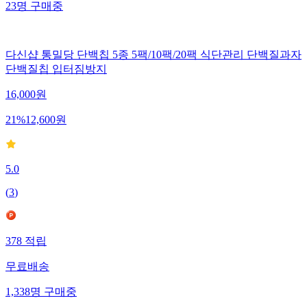
23
명
구매중
다신샵 통밀당 단백칩 5종 5팩/10팩/20팩 식단관리 단백질과자
단백질칩 입터짐방지
16,000
원
21
%
12,600
원
5.0
(
3
)
378
적립
무료배송
1,338
명
구매중