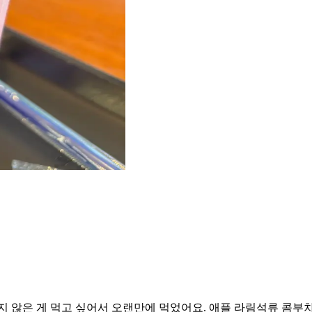
지 않은 게 먹고 싶어서 오랜만에 먹었어요. 애플 라림석류 콤부