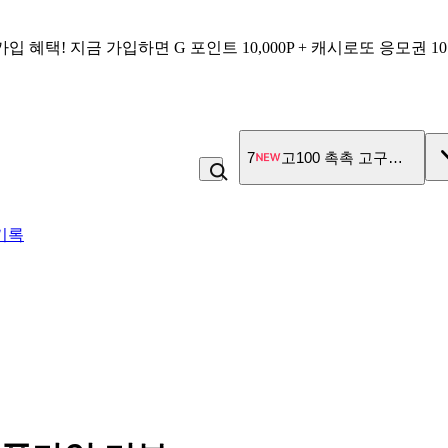
가입 혜택!
지금 가입하면
G 포인트 10,000P + 캐시로또 응모권 1
7
고100 촉촉 고구마 스틱
기록