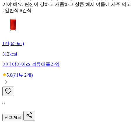
어야 해요. 탄산이 강하고 새콤하고 상큼 해서 여름에 자주 먹고
#일반식 #간식
1잔(650ml)
312kcal
이디야
아이스 석류애플라임
5.0
(리뷰
2
개)
0
신고·제보