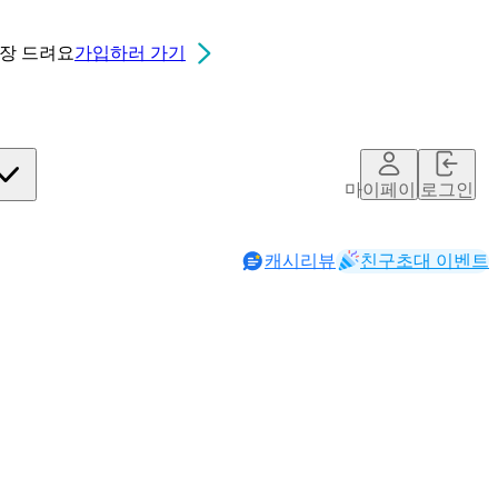
0장
드려요
가입하러 가기
마이페이지
로그인
캐시리뷰
친구초대 이벤트