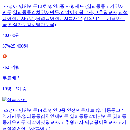
[조정애 명인만두] 3호 명인8종 사랑세트 (얇피통통고기잎새
만두,얇피통통김치잎새만두,김말이맛왕교자,고추왕교자,딤섬
왕어혈교자고기,딤섬왕어혈교자통새우,진심만두고기떡만두
국,진심만두김치떡만두국)
40,000
원
37
%
25,400
원
762
적립
무료배송
19
명
구매중
[조정애 명인만두] 4호 명인 8종 인생만두세트 (얇피통통고기
잎새만두,얇피통통김치잎새만두,얇피통통갈비맛만두,얇피통
통새우만두,김말이맛왕교자,고추왕교자,딤섬왕어혈교자고기,
딤섬왕어혈교자통새우)