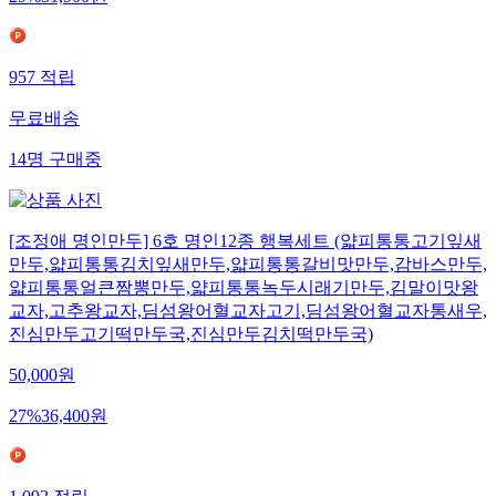
957
적립
무료배송
14
명
구매중
[조정애 명인만두] 6호 명인12종 행복세트 (얇피통통고기잎새
만두,얇피통통김치잎새만두,얇피통통갈비맛만두,감바스만두,
얇피통통얼큰짬뽕만두,얇피통통녹두시래기만두,김말이맛왕
교자,고추왕교자,딤섬왕어혈교자고기,딤섬왕어혈교자통새우,
진심만두고기떡만두국,진심만두김치떡만두국)
50,000
원
27
%
36,400
원