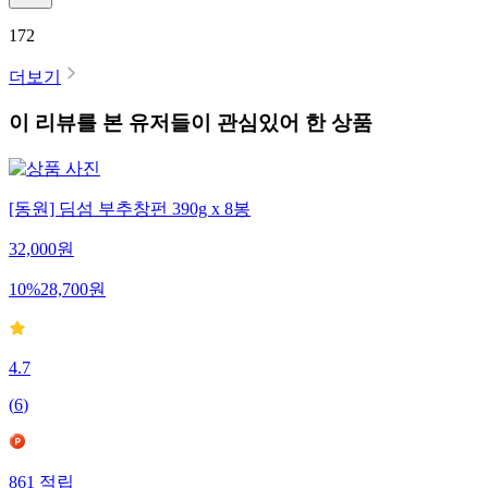
172
더보기
이 리뷰를 본 유저들이 관심있어 한 상품
[동원] 딤섬 부추창펀 390g x 8봉
32,000
원
10
%
28,700
원
4.7
(
6
)
861
적립