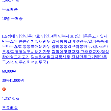
1,092
적립
무료배송
18
명
구매중
[조정애 명인만두] 7호 명인14종 만복세트 (얇피통통고기잎새
만두,얇피통통김치잎새만두,얇피통통갈비맛만두,얇피통통새
우만두,얇피통통불매운만두,얇피통통얼큰짬뽕만두,감바스만
두,얇피통통녹두시래기만두,김말이맛왕교자,고추왕교자,딤섬
왕어혈교자고기,딤섬왕어혈교자통새우,진심만두고기떡만두
국,진심만두김치떡만두국)
60,000
원
30
%
41,900
원
1,257
적립
무료배송