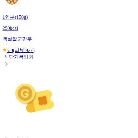
1인분(150g)
250kcal
백설
쌀군만두
5.0
(리뷰
9
개)
·
식단기록
51회