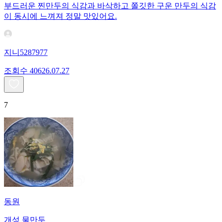
부드러운 찐만두의 식감과 바삭하고 쫄깃한 구운 만두의 식감
이 동시에 느껴져 정말 맛있어요.
지니5287977
조회수
406
26.07.27
7
동원
개성 물만두