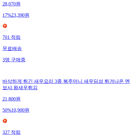
28,070
원
17
%
23,390
원
701
적립
무료배송
3
명
구매중
바삭하게 튀긴 새우요리 3종 복주머니 새우딤섬 튀겨나온 멘
보샤 왕새우튀김
21,800
원
50
%
10,900
원
327
적립