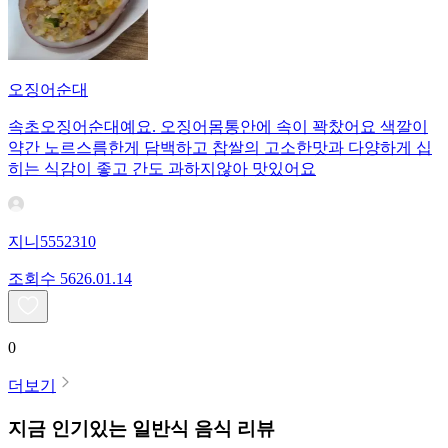
오징어순대
속초오징어순대예요. 오징어몸통안에 속이 꽉찼어요 색깔이
약간 노르스름한게 담백하고 찹쌀의 고소한맛과 다양하게 십
히는 식감이 좋고 간도 과하지않아 맛있어요
지니5552310
조회수
56
26.01.14
0
더보기
지금 인기있는
일반식
음식 리뷰