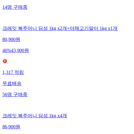
14
명
구매중
크레잇 복주머니 딤섬 1kg x2개+야채고기말이 1kg x1개
80,900
원
46
%
43,900
원
1,317
적립
무료배송
56
명
구매중
크레잇 복주머니 딤섬 1kg x4개
86,900
원