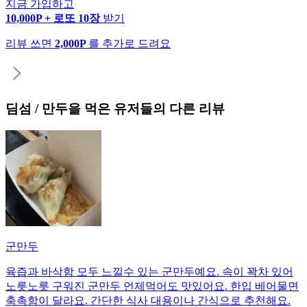
지금 가입하고
10,000P + 로또 10장
받기
리뷰 쓰면
2,000P
를 추가로 드려요
딤섬 / 만두
을 먹은 유저들의 다른 리뷰
군만두
육즙과 바삭함 모두 느낄수 있는 군만두예요. 속이 꽉차 있어
노릇노릇 구워진 군만두 언제먹어도 맛있어요. 한입 베어물면
축촉함이 달라요. 간단한 식사 대용이나 간식으로 추천해요.