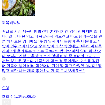
제육비빔밥
배달로 시킨 제육비빔밥인데 혼자먹기엔 양이 진짜 대박입니
다;; 결국 다 못 먹고 다음날까지 먹으려고 따로 남겨두었을 만
큼 혜자로운 양이에요! 뚜껑 열자마자 불향이 훅 나는데 고기
맛이 인위적이지 않고 숯불 맛이라 참 맛있네요~!특히 계란후
라이 2개 올려주는 센스는 굳!! ​다만 밥이랑 야채 양이 워낙 많
다 보니까 기본 고추장 소스가 양에 비해 좀 적더라고요ㅠ.ㅠ
저는 싱거운 것보다 매콤하게 먹는 걸 좋아해서 소스를 직접
더 만들어 넣어 비벼 먹었더니 간이 딱 맞고 맛있었습니다! 양
많고 불맛 나는 제육 좋아하시면 꼭 드셔보세요~^^
으앵
조회수
1.2만
26.06.30