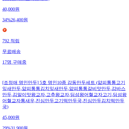
40,000
원
34
%
26,400
원
792
적립
무료배송
17
명
구매중
[조정애 명인만두] 5호 명인10종 감동만두세트 (얇피통통고기
잎새만두,얇피통통김치잎새만두,얇피통통갈비맛만두,감바스
만두,김말이맛왕교자,고추왕교자,딤섬왕어혈교자고기,딤섬왕
어혈교자통새우,진심만두고기떡만두국,진심만두김치떡만두
국)
45,000
원
29
%
31,900
원