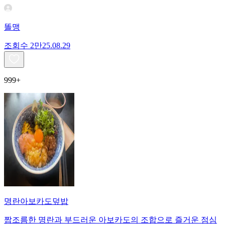
똘맹
조회수
2만
25.08.29
999+
명란아보카도덮밥
짭조름한 명란과 부드러운 아보카도의 조합으로 즐거운 점심