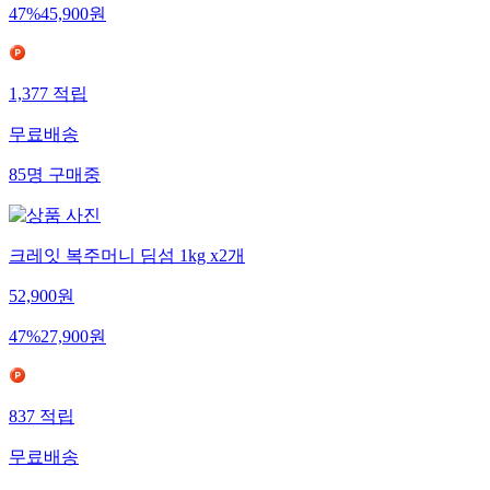
47
%
45,900
원
1,377
적립
무료배송
85
명
구매중
크레잇 복주머니 딤섬 1kg x2개
52,900
원
47
%
27,900
원
837
적립
무료배송