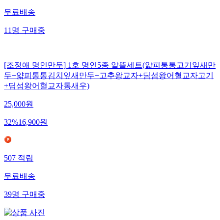
무료배송
11
명
구매중
[조정애 명인만두] 1호 명인5종 알뜰세트(얇피통통고기잎새만
두+얇피통통김치잎새만두+고추왕교자+딤섬왕어혈교자고기
+딤섬왕어혈교자통새우)
25,000
원
32
%
16,900
원
507
적립
무료배송
39
명
구매중