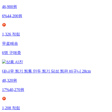
46,900
원
6
%
44,200
원
1,326
적립
무료배송
6
명
구매중
대나무 찜기 찜통 만두 찜기 딤섬 찜판 바구니 28cm
48,320
원
17
%
40,270
원
1,208
적립