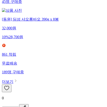
45
명
구매중
[동원] 딤섬 샤오롱바오 390g x 8봉
32,000
원
10
%
28,700
원
861
적립
무료배송
189
명
구매중
더보기
0