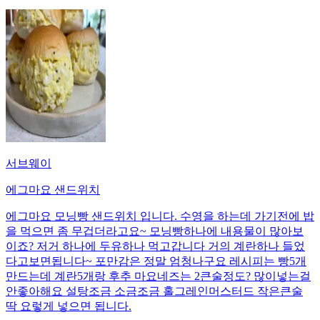
서브웨이
에그마요 샌드위치
에그마요 모닝빵 샌드위치 입니다. 수영을 하는데 가기전에 밥
을 먹으면 좀 무겁더라고요~ 모닝빵하나에 내용물이 많아보
이죠? 저거 하나에 두유하나 먹고갑니다 거의 계란하나 들었
다고보면됩니다~ 포만감은 정말 엄청나구요 레시피는 빵5개
만드는데 계란5개랑 후추 마요네즈는 2큰술정도? 많이넣는걸
안좋아해요 설탕조금 소금조금 홀그레인머스터드 작은큰술
딱 요렇게 넣으면 됩니다.