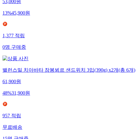
53,000
원
13
%
45,900
원
1,377
적립
0
명
구매중
밸런스밀 치아바타 잠봉뵈르 샌드위치 3입(390g) x2개(총 6개)
61,900
원
48
%
31,900
원
957
적립
무료배송