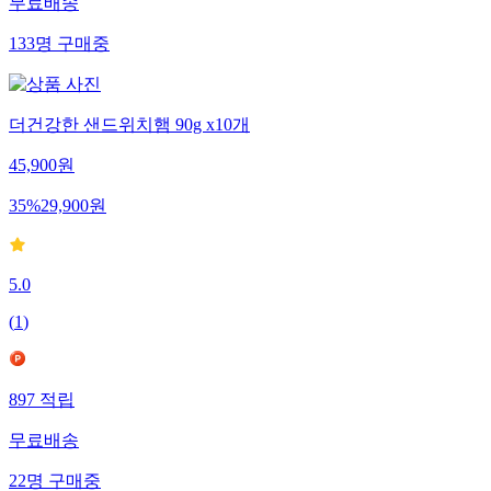
무료배송
133
명
구매중
더건강한 샌드위치햄 90g x10개
45,900
원
35
%
29,900
원
5.0
(
1
)
897
적립
무료배송
22
명
구매중