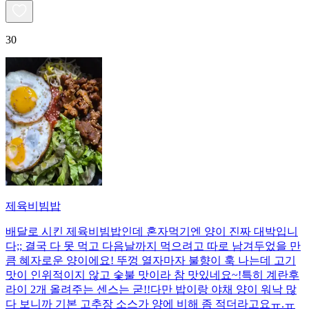
30
제육비빔밥
배달로 시킨 제육비빔밥인데 혼자먹기엔 양이 진짜 대박입니
다;; 결국 다 못 먹고 다음날까지 먹으려고 따로 남겨두었을 만
큼 혜자로운 양이에요! 뚜껑 열자마자 불향이 훅 나는데 고기
맛이 인위적이지 않고 숯불 맛이라 참 맛있네요~!특히 계란후
라이 2개 올려주는 센스는 굳!! ​다만 밥이랑 야채 양이 워낙 많
다 보니까 기본 고추장 소스가 양에 비해 좀 적더라고요ㅠ.ㅠ