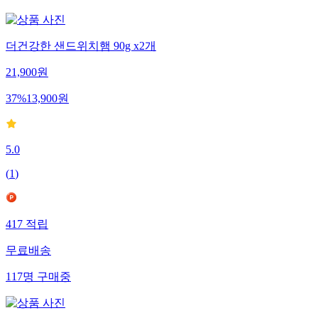
더건강한 샌드위치햄 90g x2개
21,900
원
37
%
13,900
원
5.0
(
1
)
417
적립
무료배송
117
명
구매중