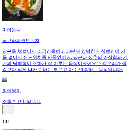
미아논나
당근라페샌드위치
당근을 채썰어서 소금간을하고 30분뒤 양념한뒤 식빵안에 가
득 넣어서 샌드위치를 만들었어요. 당근과 상추의 아삭함과 계
란의 담백함이 조화가 잘 이루는 음식이였어요^^ 칼로리가 생
각보다 적게 나가고 배는 부르고 아주 만족하는 음식입니다.
쩡이쩡이
조회수
1만
26.02.14
107