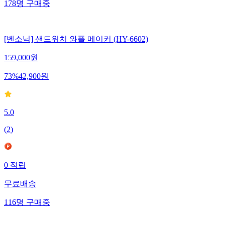
178
명
구매중
[벤소닉] 샌드위치 와플 메이커 (HY-6602)
159,000
원
73
%
42,900
원
5.0
(
2
)
0
적립
무료배송
116
명
구매중