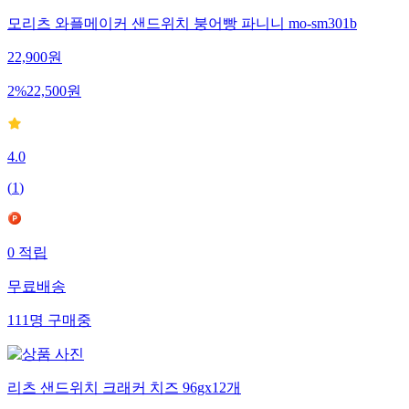
모리츠 와플메이커 샌드위치 붕어빵 파니니 mo-sm301b
22,900
원
2
%
22,500
원
4.0
(
1
)
0
적립
무료배송
111
명
구매중
리츠 샌드위치 크래커 치즈 96gx12개