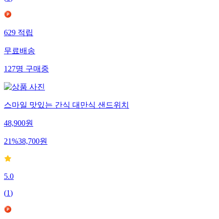
629
적립
무료배송
127
명
구매중
스마일 맛있는 간식 대만식 샌드위치
48,900
원
21
%
38,700
원
5.0
(
1
)