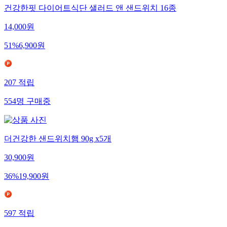
건강한핏 다이어트식단 샐러드 앤 샌드위치 16종
14,000
원
51
%
6,900
원
207
적립
554
명
구매중
더건강한 샌드위치햄 90g x5개
30,900
원
36
%
19,900
원
597
적립