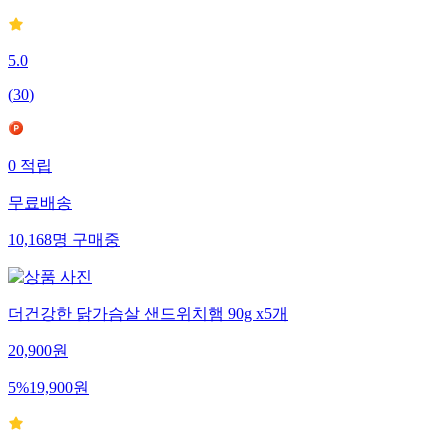
5.0
(
30
)
0
적립
무료배송
10,168
명
구매중
더건강한 닭가슴살 샌드위치햄 90g x5개
20,900
원
5
%
19,900
원