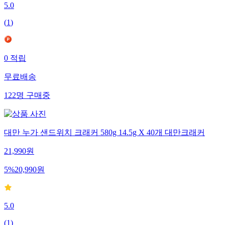
5.0
(
1
)
0
적립
무료배송
122
명
구매중
대만 누가 샌드위치 크래커 580g 14.5g X 40개 대만크래커
21,990
원
5
%
20,990
원
5.0
(
1
)