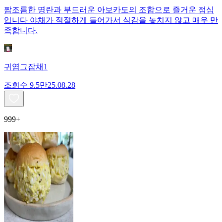
짭조름한 명란과 부드러운 아보카도의 조합으로 즐거운 점심
입니다 야채가 적절하게 들어가서 식감을 놓치지 않고 매우 만
족합니다.
귀염그잡채1
조회수
9.5만
25.08.28
999+