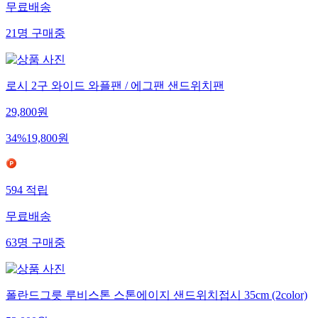
무료배송
21
명
구매중
로시 2구 와이드 와플팬 / 에그팬 샌드위치팬
29,800
원
34
%
19,800
원
594
적립
무료배송
63
명
구매중
폴란드그릇 루비스톤 스톤에이지 샌드위치접시 35cm (2color)