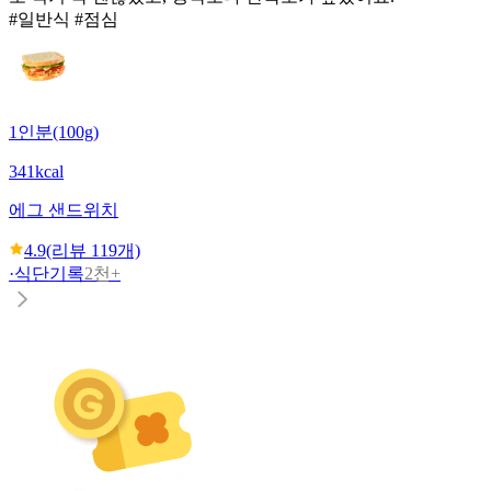
#일반식 #점심
1인분(100g)
341kcal
에그 샌드위치
4.9
(리뷰
119
개)
·
식단기록
2천+