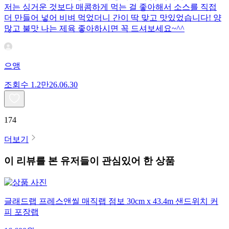
저는 싱거운 것보다 매콤하게 먹는 걸 좋아해서 소스를 직접
더 만들어 넣어 비벼 먹었더니 간이 딱 맞고 맛있었습니다! 양
많고 불맛 나는 제육 좋아하시면 꼭 드셔보세요~^^
으앵
조회수
1.2만
26.06.30
174
더보기
이 리뷰를 본 유저들이 관심있어 한 상품
글래드랩 프레스앤씰 매직랩 점보 30cm x 43.4m 샌드위치 커
피 포장랩