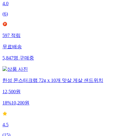
4.0
(
6
)
597
적립
무료배송
5,847
명
구매중
한성 몬스터크랩 72g x 10개 맛살 게살 샌드위치
12,500
원
18
%
10,200
원
4.5
(
15
)