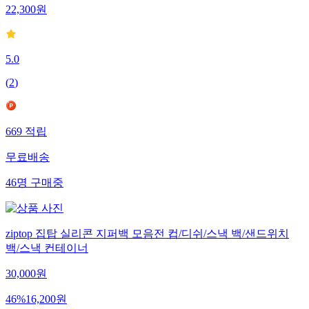
22,300
원
5.0
(
2
)
669
적립
무료배송
46
명
구매중
ziptop 집탑 실리콘 지퍼백 모음전 컵/디쉬/스낵 백/샌드위치
백/스낵 컨테이너
30,000
원
46
%
16,200
원