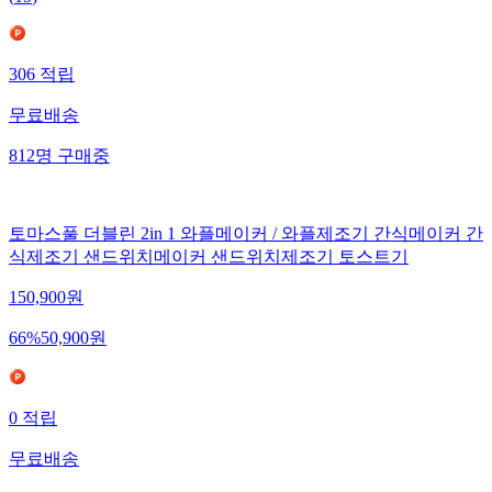
306
적립
무료배송
812
명
구매중
토마스풀 더블린 2in 1 와플메이커 / 와플제조기 간식메이커 간
식제조기 샌드위치메이커 샌드위치제조기 토스트기
150,900
원
66
%
50,900
원
0
적립
무료배송