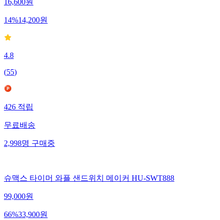
16,600
원
14
%
14,200
원
4.8
(
55
)
426
적립
무료배송
2,998
명
구매중
슈맥스 타이머 와플 샌드위치 메이커 HU-SWT888
99,000
원
66
%
33,900
원