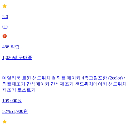
5.0
(
1
)
486
적립
1,026
명
구매중
데일리룸 트윈 샌드위치 & 와플 메이커 4종그릴포함 (2color) /
와플제조기 간식메이커 간식제조기 샌드위치메이커 샌드위치
제조기 토스트기
109,000
원
52
%
51,900
원