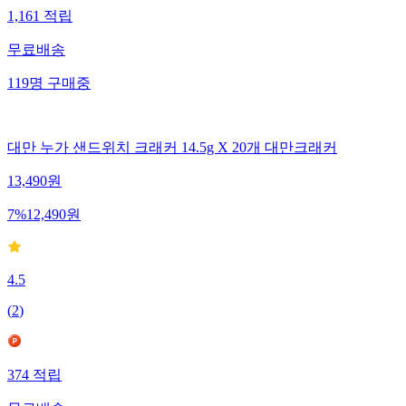
1,161
적립
무료배송
119
명
구매중
대만 누가 샌드위치 크래커 14.5g X 20개 대만크래커
13,490
원
7
%
12,490
원
4.5
(
2
)
374
적립