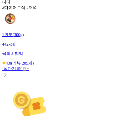
니다
#다이어트식 #저녁
1인분(300g)
442kcal
육회비빔밥
4.8
(리뷰
285
개)
·
식단기록
9천+