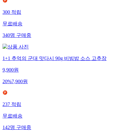
300
적립
무료배송
340
명
구매중
1+1 추억의 군대 맛다시 90g 비빔밥 소스 고추장
9,900
원
20
%
7,900
원
237
적립
무료배송
142
명
구매중