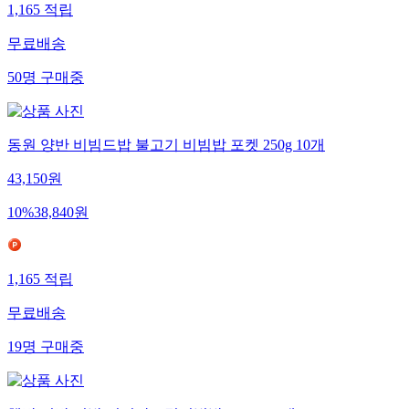
1,165
적립
무료배송
50
명
구매중
동원 양반 비빔드밥 불고기 비빔밥 포켓 250g 10개
43,150
원
10
%
38,840
원
1,165
적립
무료배송
19
명
구매중