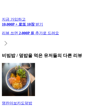
지금 가입하고
10,000P + 로또 10장
받기
리뷰 쓰면
2,000P
를 추가로 드려요
비빔밥 / 덮밥
을 먹은 유저들의 다른 리뷰
명란아보카도덮밥