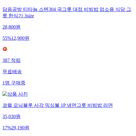
담음공방 티타늄 스텐304 국그릇 대접 비빔밥 업소용 식당 그
릇 한식기 3size
28,800
원
55
%
12,900
원
387
적립
무료배송
1
명
구매중
코렐 모닝블루 사각 믹싱볼 1P 냉면그릇 비빔밥 라면
35,030
원
17
%
29,190
원