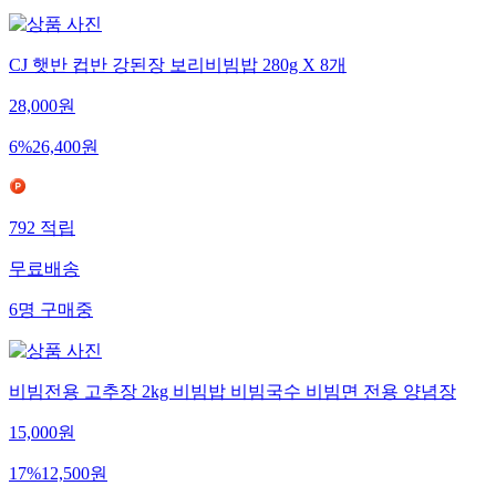
CJ 햇반 컵반 강된장 보리비빔밥 280g X 8개
28,000
원
6
%
26,400
원
792
적립
무료배송
6
명
구매중
비빔전용 고추장 2kg 비빔밥 비빔국수 비빔면 전용 양념장
15,000
원
17
%
12,500
원