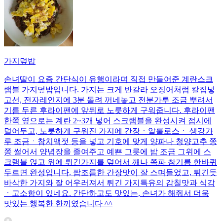
가지덮밥
손녀딸이 요즘 간단식이 유행이라며 직접 만들어준 계란스크
램블 가지덮밥입니다. 가지는 크게 반갈라 오징어처럼 칼집넣
고선, 전자레인지에 3분 돌려 꺼네놓고 전분가루 조금 뿌려서
기름 두른 후라이팬에 앞뒤로 노릇하게 구워줍니다. 후라이팬
한쪽 옆으로는 계란 2~3개 넣어 스크램블을 완성시켜 접시에
덜어두고, 노릇하게 구워진 가지에 간장ㆍ알룰로스ㆍ 생강가
루 조금ㆍ참치액젓 등을 넣고 기호에 맞게 양파나 청양고추 쫑
쫑 썰어서 양념장을 졸여주고 예쁜 그릇에 밥 조금 그위에 스
크램블 얹고 위에 튀긴가지를 덮어서 깨나 쪽파 참기름 한바퀴
두르면 완성입니다. 짭조름한 간장맛이 잘 스며들었고, 튀긴듯
바삭한 가지와 잘 어우러져서 튀긴 가지특유의 감칠맛과 식감
ㆍ고소함이 있네요. 간단하고도 맛있는, 손녀가 해줘서 더욱
맛있는 행복한 한끼였습니다 ^^