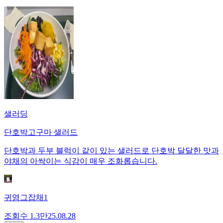
샐러딩
단호박고구마 샐러드
단호박과 두부 블럭이 같이 있는 샐러드로 단호박 달달한 맛과
야채의 아싹이는 식감이 매우 조화롭습니다.
귀염그잡채1
조회수
1.3만
25.08.28