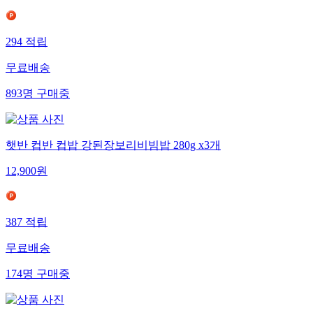
294
적립
무료배송
893
명
구매중
햇반 컵반 컵밥 강된장보리비빔밥 280g x3개
12,900
원
387
적립
무료배송
174
명
구매중