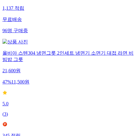
1,137
적립
무료배송
96
명
구매중
올비아 스텐304 냉면그릇 2인세트 냉면기 소면기 대접 라면 비
빔밥 그릇
21,600
원
47
%
11,500
원
5.0
(
3
)