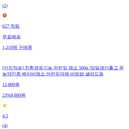
(
2
)
627
적립
무료배송
1,210
명
구매중
[산지직송] 친환경유기농 어린잎 채소 500g /당일생산출고 무
농약인증 베이비채소 어린잎야채 비빔밥 샐러드등
12,800
원
23
%
9,800
원
4.5
(
4
)