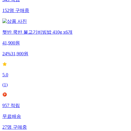
345
적립
152
명
구매중
햇반 쿡반 불고기비빔밥 410g x6개
41,900
원
24
%
31,900
원
5.0
(
1
)
957
적립
무료배송
27
명
구매중