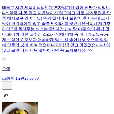
배달로 시킨 제육비빔밥인데 혼자먹기엔 양이 진짜 대박입니
다;; 결국 다 못 먹고 다음날까지 먹으려고 따로 남겨두었을 만
큼 혜자로운 양이에요! 뚜껑 열자마자 불향이 훅 나는데 고기
맛이 인위적이지 않고 숯불 맛이라 참 맛있네요~!특히 계란후
라이 2개 올려주는 센스는 굳!! ​다만 밥이랑 야채 양이 워낙 많
다 보니까 기본 고추장 소스가 양에 비해 좀 적더라고요ㅠ.ㅠ
저는 싱거운 것보다 매콤하게 먹는 걸 좋아해서 소스를 직접
더 만들어 넣어 비벼 먹었더니 간이 딱 맞고 맛있었습니다! 양
많고 불맛 나는 제육 좋아하시면 꼭 드셔보세요~^^
으앵
조회수
1.2만
26.06.30
182