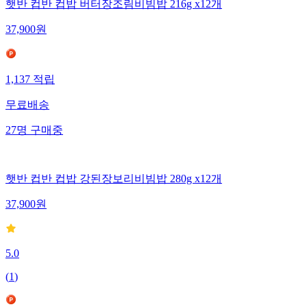
햇반 컵반 컵밥 버터장조림비빔밥 216g x12개
37,900
원
1,137
적립
무료배송
27
명
구매중
햇반 컵반 컵밥 강된장보리비빔밥 280g x12개
37,900
원
5.0
(
1
)