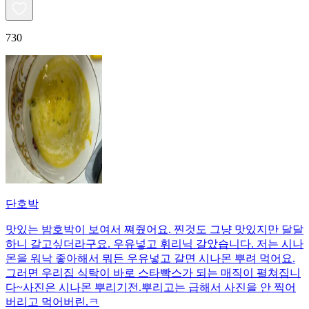
730
단호박
맛있는 밤호박이 보여서 쪄줬어요. 찐것도 그냥 맛있지만 달달
하니 갈고싶더라구요. 우유넣고 휘리닉 갈았습니다. 저는 시나
몬을 워낙 좋아해서 뭐든 우유넣고 갈면 시나몬 뿌려 먹어요.
그러면 우리집 식탁이 바로 스타빡스가 되는 매직이 펼쳐집니
다~사진은 시나몬 뿌리기전.뿌리고는 급해서 사진을 안 찍어
버리고 먹어버린.ㅋ