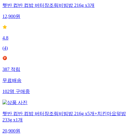
햇반 컵반 컵밥 버터장조림비빔밥 216g x3개
12,900
원
4.8
(
4
)
387
적립
무료배송
102
명
구매중
햇반 컵반 컵밥 버터장조림비빔밥 216g x5개+치킨마요덮밥
233g x1개
20,900
원