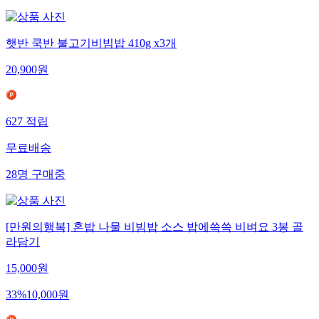
햇반 쿡반 불고기비빔밥 410g x3개
20,900
원
627
적립
무료배송
28
명
구매중
[만원의행복] 혼밥 나물 비빔밥 소스 밥에쓱쓱 비벼요 3봉 골
라담기
15,000
원
33
%
10,000
원