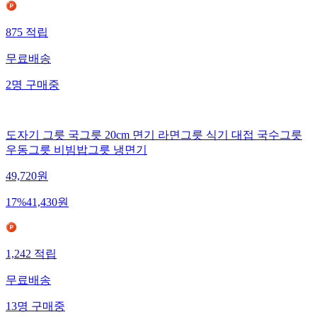
875
적립
무료배송
2
명
구매중
도자기 그릇 국그릇 20cm 면기 라면그릇 식기 대접 국수그릇
우동그릇 비빔밥그릇 냉면기
49,720
원
17
%
41,430
원
1,242
적립
무료배송
13
명
구매중