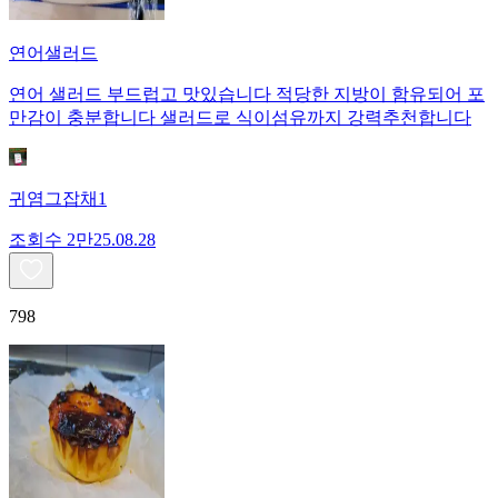
연어샐러드
연어 샐러드 부드럽고 맛있습니다 적당한 지방이 함유되어 포
만감이 충분합니다 샐러드로 식이섬유까지 강력추천합니다
귀염그잡채1
조회수
2만
25.08.28
798