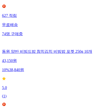
627
적립
무료배송
74
명
구매중
동원 양반 비빔드밥 참치김치 비빔밥 포켓 250g 10개
43,150
원
10
%
38,840
원
5.0
(
1
)