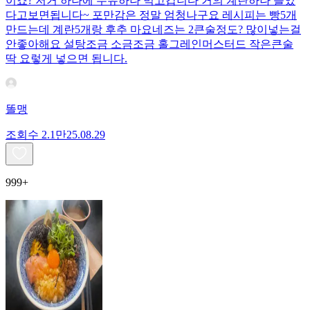
이죠? 저거 하나에 두유하나 먹고갑니다 거의 계란하나 들었
다고보면됩니다~ 포만감은 정말 엄청나구요 레시피는 빵5개
만드는데 계란5개랑 후추 마요네즈는 2큰술정도? 많이넣는걸
안좋아해요 설탕조금 소금조금 홀그레인머스터드 작은큰술
딱 요렇게 넣으면 됩니다.
똘맹
조회수
2.1만
25.08.29
999+