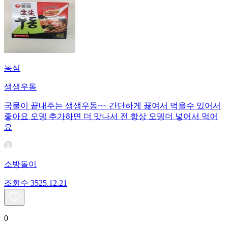
농심
생생우동
국물이 끝내주는 생생우동~~ 간단하게 끓여서 먹을수 있어서
좋아요 오뎅 추가하면 더 맛나서 전 항상 오뎅더 넣어서 먹어
요
소방돌이
조회수
35
25.12.21
0