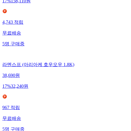
17
%
158,110
원
4,743
적립
무료배송
5
명
구매중
라멘스프 (아리아케 호우오우 1.8K)
38,690
원
17
%
32,240
원
967
적립
무료배송
5
명
구매중