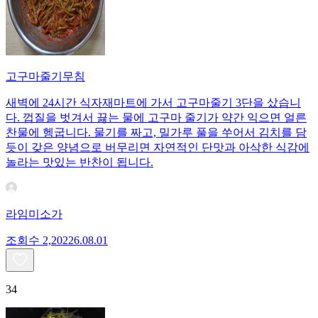
고구마줄기무침
새벽에 24시간 식자재마트에 가서 고구마줄기 3단을 샀습니
다. 껍질을 벗겨서 끓는 물에 고구마 줄기가 약간 익으면 얼른
찬물에 헹굽니다. 물기를 짜고, 밀가루 풀을 쑤어서 김치를 담
듯이 갖은 양념으로 버무리면 자연적인 단맛과 아삭한 식감에
놀라는 맛있는 반찬이 됩니다.
라임미소가
조회수
2,202
26.08.01
34