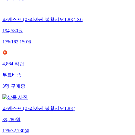
라멘스프 (아리아케 봉황시오1.8K) X6
194,580
원
17
%
162,150
원
4,864
적립
무료배송
3
명
구매중
라멘스프 (아리아케 봉황시오1.8K)
39,280
원
17
%
32,730
원