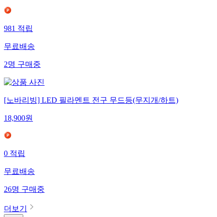
981
적립
무료배송
2
명
구매중
[노바리빙] LED 필라멘트 전구 무드등(무지개/하트)
18,900
원
0
적립
무료배송
26
명
구매중
더보기