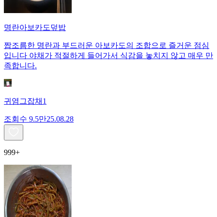
명란아보카도덮밥
짭조름한 명란과 부드러운 아보카도의 조합으로 즐거운 점심
입니다 야채가 적절하게 들어가서 식감을 놓치지 않고 매우 만
족합니다.
귀염그잡채1
조회수
9.5만
25.08.28
999+