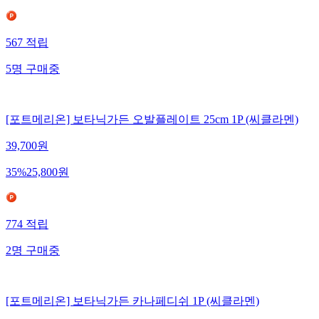
567
적립
5
명
구매중
[포트메리온] 보타닉가든 오발플레이트 25cm 1P (씨클라멘)
39,700
원
35
%
25,800
원
774
적립
2
명
구매중
[포트메리온] 보타닉가든 카나페디쉬 1P (씨클라멘)