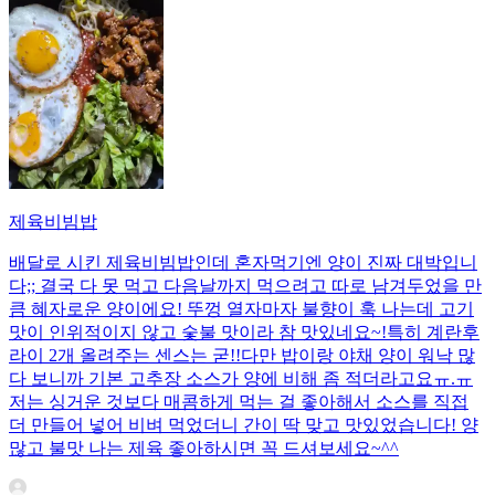
제육비빔밥
배달로 시킨 제육비빔밥인데 혼자먹기엔 양이 진짜 대박입니
다;; 결국 다 못 먹고 다음날까지 먹으려고 따로 남겨두었을 만
큼 혜자로운 양이에요! 뚜껑 열자마자 불향이 훅 나는데 고기
맛이 인위적이지 않고 숯불 맛이라 참 맛있네요~!특히 계란후
라이 2개 올려주는 센스는 굳!! ​다만 밥이랑 야채 양이 워낙 많
다 보니까 기본 고추장 소스가 양에 비해 좀 적더라고요ㅠ.ㅠ
저는 싱거운 것보다 매콤하게 먹는 걸 좋아해서 소스를 직접
더 만들어 넣어 비벼 먹었더니 간이 딱 맞고 맛있었습니다! 양
많고 불맛 나는 제육 좋아하시면 꼭 드셔보세요~^^