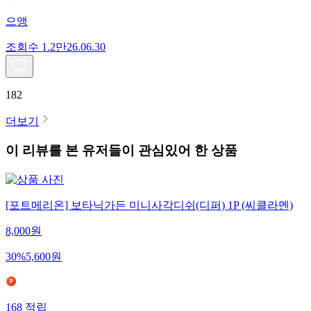
으앵
조회수
1.2만
26.06.30
182
더보기
이 리뷰를 본 유저들이 관심있어 한 상품
[포트메리온] 보타닉가든 미니사각디쉬(디퍼) 1P (씨클라멘)
8,000
원
30
%
5,600
원
168
적립