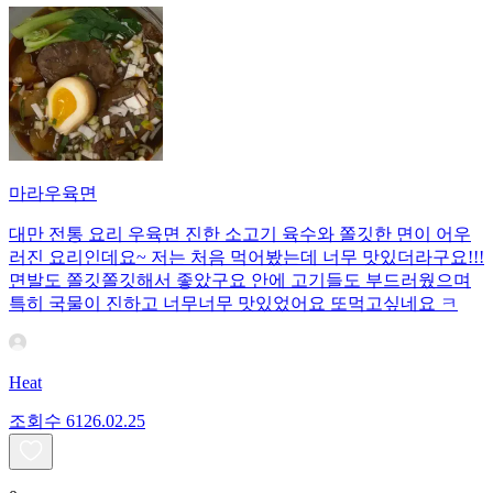
마라우육면
대만 전통 요리 우육면 진한 소고기 육수와 쫄깃한 면이 어우
러진 요리인데요~ 저는 처음 먹어봤는데 너무 맛있더라구요!!!
면발도 쫄깃쫄깃해서 좋았구요 안에 고기들도 부드러웠으며
특히 국물이 진하고 너무너무 맛있었어요 또먹고싶네요 ㅋ
Heat
조회수
61
26.02.25