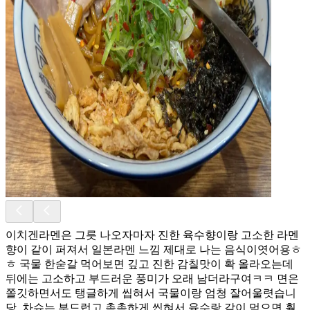
이치겐라멘은 그릇 나오자마자 진한 육수향이랑 고소한 라멘
향이 같이 퍼져서 일본라멘 느낌 제대로 나는 음식이엿어용ㅎ
ㅎ 국물 한숟갈 먹어보면 깊고 진한 감칠맛이 확 올라오는데
뒤에는 고소하고 부드러운 풍미가 오래 남더라구여ㅋㅋ 면은
쫄깃하면서도 탱글하게 씹혀서 국물이랑 엄청 잘어울렷습니
당. 차슈는 부드럽고 촉촉하게 씹혀서 육수랑 같이 먹으면 훨