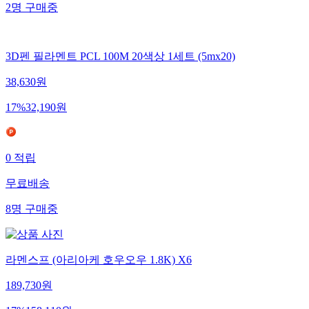
2
명
구매중
3D펜 필라멘트 PCL 100M 20색상 1세트 (5mx20)
38,630
원
17
%
32,190
원
0
적립
무료배송
8
명
구매중
라멘스프 (아리아케 호우오우 1.8K) X6
189,730
원