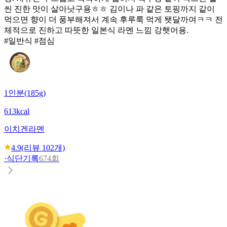
씬 진한 맛이 살아낫구용ㅎㅎ 김이나 파 같은 토핑까지 같이
먹으면 향이 더 풍부해져서 계속 후루룩 먹게 됏달까여ㅋㅋ 전
체적으로 진하고 따뜻한 일본식 라멘 느낌 강햇어용.
#일반식 #점심
1인분(185g)
613kcal
이치겐
라멘
4.9
(리뷰
102
개)
·
식단기록
674회