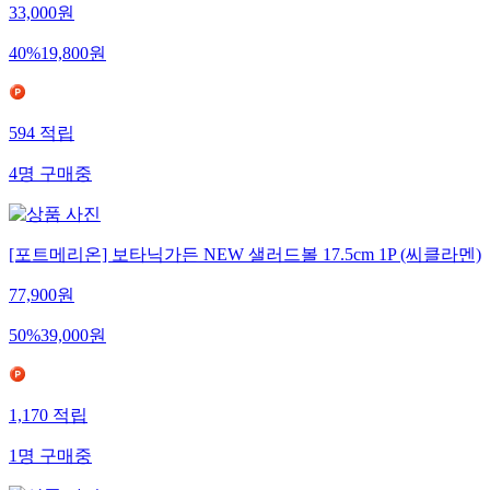
33,000
원
40
%
19,800
원
594
적립
4
명
구매중
[포트메리온] 보타닉가든 NEW 샐러드볼 17.5cm 1P (씨클라멘)
77,900
원
50
%
39,000
원
1,170
적립
1
명
구매중