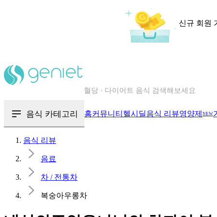
신규 회원 
칼로리와 영양성분을 검색해보세요
혈당 · 다이어트 음식 검색해보세요
음식 · 영양제 리뷰를 찾아보세요
음식 카테고리
홈
커뮤니티
헬시딜
음식 리뷰
영양제
NEW
음식 리뷰
음료
차 / 전통차
복숭아우롱차