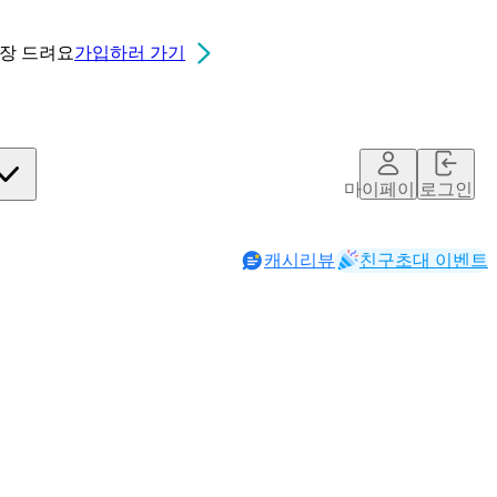
0장
드려요
가입하러 가기
마이페이지
로그인
캐시리뷰
친구초대 이벤트