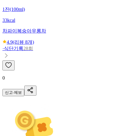
1잔(100ml)
33kcal
차파이
복숭아우롱차
4.9
(리뷰
8
개)
·
식단기록
28회
0
신고·제보