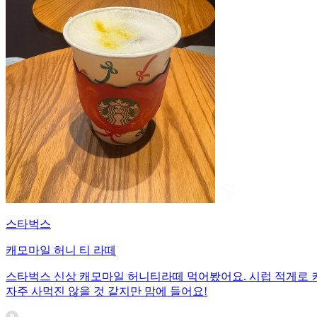
스타벅스
캐모마일 허니 티 라떼
스타벅스 신상 캐모마일 허니티라떼 먹어봤어요. 시럽 적게로 
자주 사먹진 않을 것 같지만 맘에 들어요!