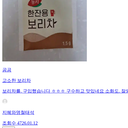
곰곰
고소한 보리차
보리차를. 구입했습니다 ㅎㅎㅎ 구수하고 맛있네요 소화도. 잘
지혜와명철태석
조회수
47
26.01.12