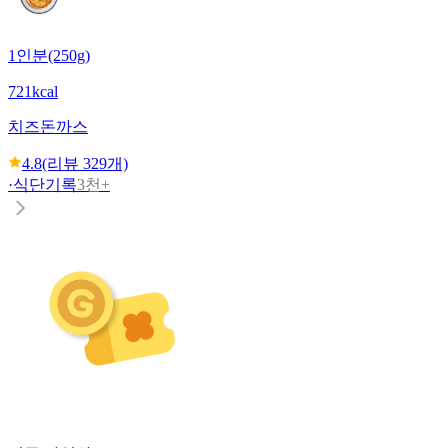
1인분(250g)
721kcal
치즈돈까스
4.8
(리뷰
329
개)
·
식단기록
3천+