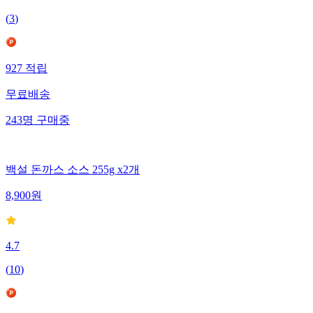
(
3
)
927
적립
무료배송
243
명
구매중
백설 돈까스 소스 255g x2개
8,900
원
4.7
(
10
)