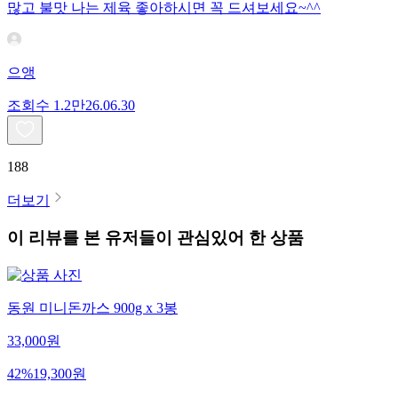
많고 불맛 나는 제육 좋아하시면 꼭 드셔보세요~^^
으앵
조회수
1.2만
26.06.30
188
더보기
이 리뷰를 본 유저들이 관심있어 한 상품
동원 미니돈까스 900g x 3봉
33,000
원
42
%
19,300
원