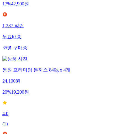
17
%
42,900
원
1,287
적립
무료배송
35
명
구매중
동원 프리미엄 돈까스 840g x 4개
24,100
원
20
%
19,200
원
4.0
(
1
)