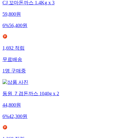
CJ 꼬마돈까스 1.4Kg x 3
59,800
원
6
%
56,400
원
1,692
적립
무료배송
1
명
구매중
동원 ７겹돈까스 1040g x 2
44,800
원
6
%
42,300
원