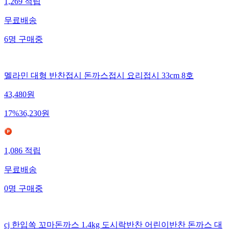
1,269
적립
무료배송
6
명
구매중
멜라민 대형 반찬접시 돈까스접시 요리접시 33cm 8호
43,480
원
17
%
36,230
원
1,086
적립
무료배송
0
명
구매중
cj 한입쏙 꼬마돈까스 1.4kg 도시락반찬 어린이반찬 돈까스 대