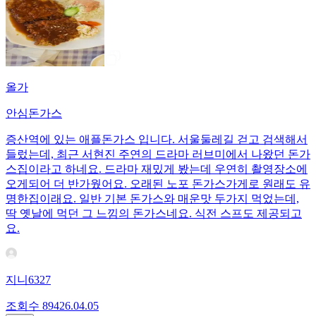
올가
안심돈가스
증산역에 있는 애플돈가스 입니다. 서울둘레길 걷고 검색해서
들렀는데, 최근 서현진 주연의 드라마 러브미에서 나왔던 돈가
스집이라고 하네요. 드라마 재밌게 봤는데 우연히 촬영장소에
오게되어 더 반가웠어요. 오래된 노포 돈가스가게로 원래도 유
명한집이래요. 일반 기본 돈가스와 매운맛 두가지 먹었는데,
딱 옛날에 먹던 그 느낌의 돈가스네요. 식전 스프도 제공되고
요.
지니6327
조회수
894
26.04.05