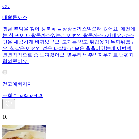
CU
대왕돈까스
옛날 추억을 찾아 성북동 금왕왕돈까스먹으러 갔어요. 예전에
는 한 판이 대왕돈까스였는데 이번엔 왕돈까스 2개네요. 소스
맛은 새콤하게 바뀌었구요. 고기는 얇고 튀김옷이 두꺼워졌구
요. 식감은 예전엔 겉은 파삭하고 속은 촉촉이였는데 이번엔
뻗뻗딱딱으로 좀 느껴졌어요. 별루라서 추억지우기로 남편과
합의했어요.
걷고예뻐지자
조회수
528
26.04.26
10