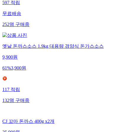
597
적립
무료배송
252
명
구매중
옛날 돈까스소스 1.9kg 대용량 경양식 돈가스소스
9,900
원
61
%
3,900
원
117
적립
132
명
구매중
CJ 꼬마 돈까스 400g x2개