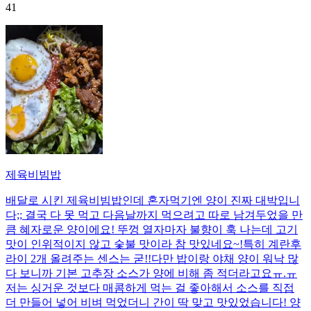
41
제육비빔밥
배달로 시킨 제육비빔밥인데 혼자먹기엔 양이 진짜 대박입니
다;; 결국 다 못 먹고 다음날까지 먹으려고 따로 남겨두었을 만
큼 혜자로운 양이에요! 뚜껑 열자마자 불향이 훅 나는데 고기
맛이 인위적이지 않고 숯불 맛이라 참 맛있네요~!특히 계란후
라이 2개 올려주는 센스는 굳!! ​다만 밥이랑 야채 양이 워낙 많
다 보니까 기본 고추장 소스가 양에 비해 좀 적더라고요ㅠ.ㅠ
저는 싱거운 것보다 매콤하게 먹는 걸 좋아해서 소스를 직접
더 만들어 넣어 비벼 먹었더니 간이 딱 맞고 맛있었습니다! 양