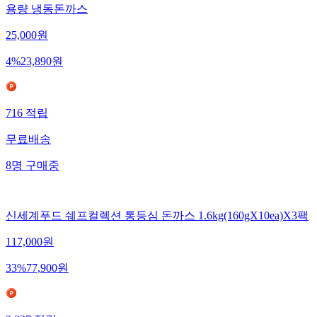
용량 냉동돈까스
25,000
원
4
%
23,890
원
716
적립
무료배송
8
명
구매중
신세계푸드 쉐프컬렉션 통등심 돈까스 1.6kg(160gX10ea)X3팩
117,000
원
33
%
77,900
원