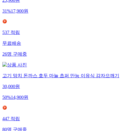
25,900
원
31
%
17,900
원
537
적립
무료배송
26
명
구매중
고기 망치 돈까스 호두 마늘 쵸퍼 만능 이유식 감자으깨기
30,000
원
50
%
14,900
원
447
적립
80
명
구매중