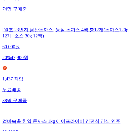
74
명
구매중
[원조 23번지 남산돈까스] 등심 돈까스 4팩 총12개(돈까스120g
12개+소스 30g 12팩)
60,000
원
20
%
47,900
원
1,437
적립
무료배송
38
명
구매중
겉바속촉 한입 돈까스 1kg 에어프라이어 간편식 간식 안주