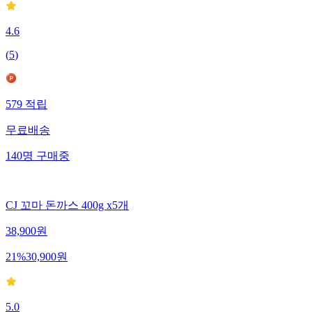
4.6
(
5
)
579
적립
무료배송
140
명
구매중
CJ 꼬마 돈까스 400g x5개
38,900
원
21
%
30,900
원
5.0