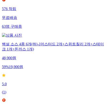
576
적립
무료배송
63
명
구매중
백설 소스 4종 6개(허니머스터드 2개+스위트칠리 2개+스테이
크 1개+돈까스 1개)
48,900
원
59
%
19,900
원
5.0
(
1
)