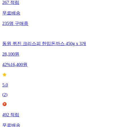
267
적립
무료배송
235
명
구매중
동원 퀴진 크리스피 한입돈까스 450g x 3개
28,100
원
42
%
16,400
원
5.0
(
2
)
492
적립
무료배송