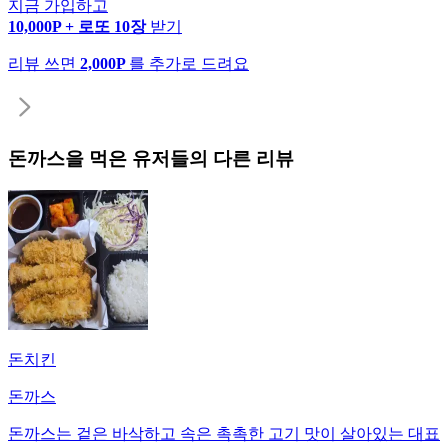
지금 가입하고
10,000P + 로또 10장
받기
리뷰 쓰면
2,000P
를 추가로 드려요
돈까스
을 먹은 유저들의 다른 리뷰
돈치킨
돈까스
돈까스는 겉은 바삭하고 속은 촉촉한 고기 맛이 살아있는 대표