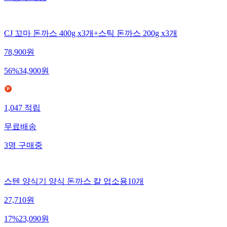
CJ 꼬마 돈까스 400g x3개+스틱 돈까스 200g x3개
78,900
원
56
%
34,900
원
1,047
적립
무료배송
3
명
구매중
스텐 양식기 양식 돈까스 칼 업소용10개
27,710
원
17
%
23,090
원