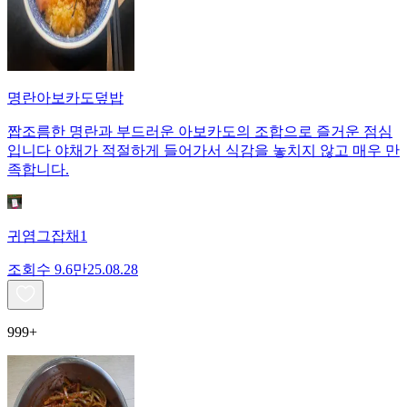
명란아보카도덮밥
짭조름한 명란과 부드러운 아보카도의 조합으로 즐거운 점심
입니다 야채가 적절하게 들어가서 식감을 놓치지 않고 매우 만
족합니다.
귀염그잡채1
조회수
9.6만
25.08.28
999+