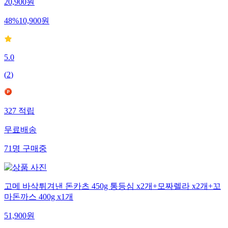
20,900
원
48
%
10,900
원
5.0
(
2
)
327
적립
무료배송
71
명
구매중
고메 바삭튀겨낸 돈카츠 450g 통등심 x2개+모짜렐라 x2개+꼬
마돈까스 400g x1개
51,900
원