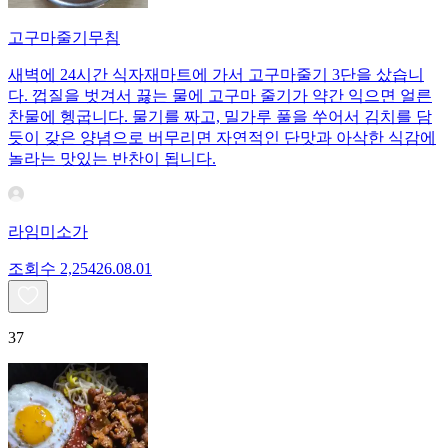
고구마줄기무침
새벽에 24시간 식자재마트에 가서 고구마줄기 3단을 샀습니
다. 껍질을 벗겨서 끓는 물에 고구마 줄기가 약간 익으면 얼른
찬물에 헹굽니다. 물기를 짜고, 밀가루 풀을 쑤어서 김치를 담
듯이 갖은 양념으로 버무리면 자연적인 단맛과 아삭한 식감에
놀라는 맛있는 반찬이 됩니다.
라임미소가
조회수
2,254
26.08.01
37