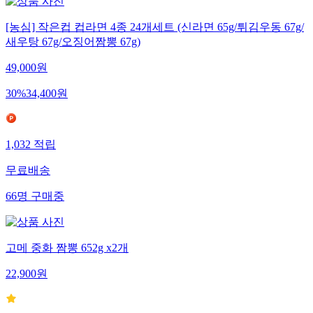
[농심] 작은컵 컵라면 4종 24개세트 (신라면 65g/튀김우동 67g/
새우탕 67g/오징어짬뽕 67g)
49,000
원
30
%
34,400
원
1,032
적립
무료배송
66
명
구매중
고메 중화 짬뽕 652g x2개
22,900
원