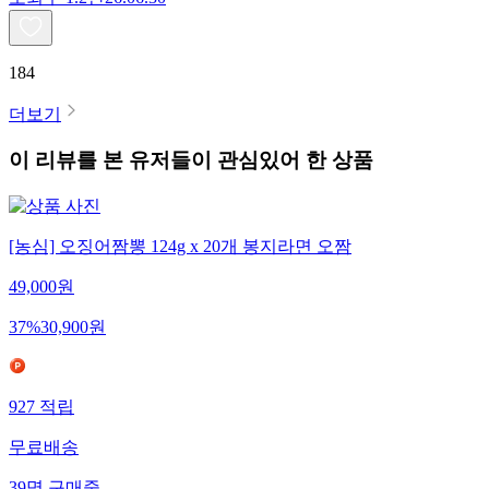
184
더보기
이 리뷰를 본 유저들이 관심있어 한 상품
[농심] 오징어짬뽕 124g x 20개 봉지라면 오짬
49,000
원
37
%
30,900
원
927
적립
무료배송
39
명
구매중