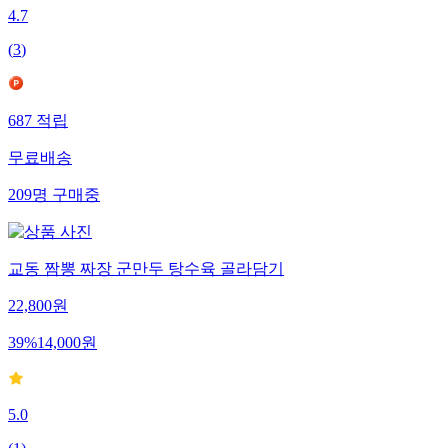
4.7
(
3
)
687
적립
무료배송
209
명
구매중
교동 짬뽕 짜장 군만두 탕수육 골라담기
22,800
원
39
%
14,000
원
5.0