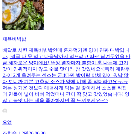
제육비빔밥
배달로 시킨 제육비빔밥인데 혼자먹기엔 양이 진짜 대박입니
다;; 결국 다 못 먹고 다음날까지 먹으려고 따로 남겨두었을 만
큼 혜자로운 양이에요! 뚜껑 열자마자 불향이 훅 나는데 고기
맛이 인위적이지 않고 숯불 맛이라 참 맛있네요~!특히 계란후
라이 2개 올려주는 센스는 굳!! ​다만 밥이랑 야채 양이 워낙 많
다 보니까 기본 고추장 소스가 양에 비해 좀 적더라고요ㅠ.ㅠ
저는 싱거운 것보다 매콤하게 먹는 걸 좋아해서 소스를 직접
더 만들어 넣어 비벼 먹었더니 간이 딱 맞고 맛있었습니다! 양
많고 불맛 나는 제육 좋아하시면 꼭 드셔보세요~^^
으앵
조회수
1.2만
26.06.30