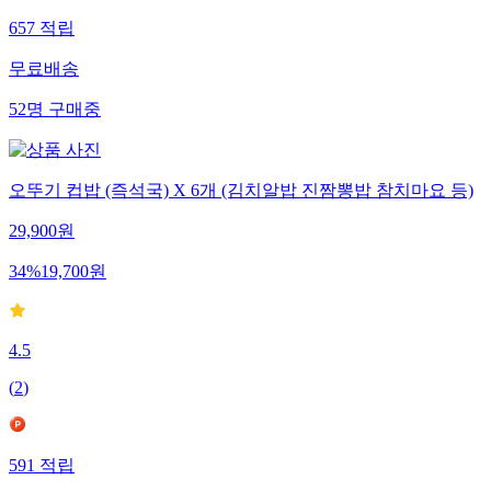
657
적립
무료배송
52
명
구매중
오뚜기 컵밥 (즉석국) X 6개 (김치알밥 진짬뽕밥 참치마요 등)
29,900
원
34
%
19,700
원
4.5
(
2
)
591
적립