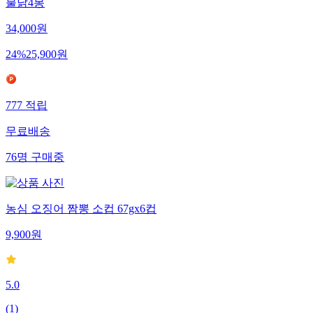
불닭4봉
34,000
원
24
%
25,900
원
777
적립
무료배송
76
명
구매중
농심 오징어 짬뽕 소컵 67gx6컵
9,900
원
5.0