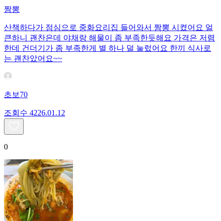
짬뽕
산책하다가 점심으로 중화요리집 들어와서 짬뽕 시켰어요 얼
큰하니 괜찬은데 야채랑 해물이 좀 부족한듯해요 가격은 저렴
한데 건더기가 좀 부족한게 별 하나 덜 눌렀어요 한끼 식사로
는 괜찬았어요~~
초보70
조회수
42
26.01.12
0