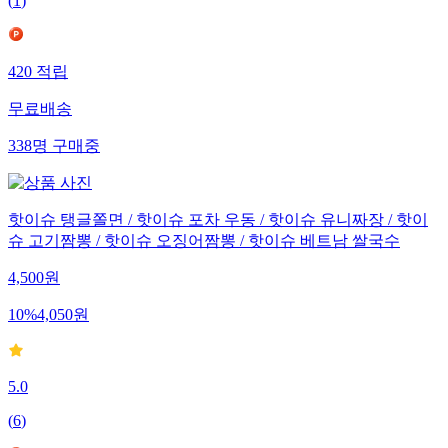
(
1
)
420
적립
무료배송
338
명
구매중
핫이슈 탱글쫄면 / 핫이슈 포차 우동 / 핫이슈 유니짜장 / 핫이
슈 고기짬뽕 / 핫이슈 오징어짬뽕 / 핫이슈 베트남 쌀국수
4,500
원
10
%
4,050
원
5.0
(
6
)