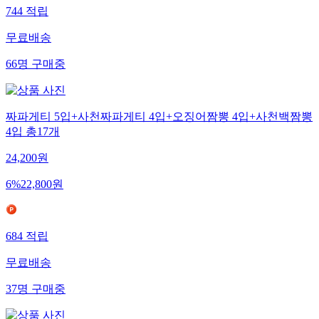
744
적립
무료배송
66
명
구매중
짜파게티 5입+사천짜파게티 4입+오징어짬뽕 4입+사천백짬뽕
4입 총17개
24,200
원
6
%
22,800
원
684
적립
무료배송
37
명
구매중