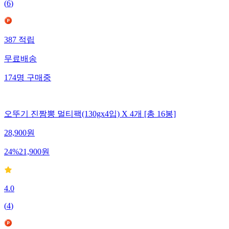
(
6
)
387
적립
무료배송
174
명
구매중
오뚜기 진짬뽕 멀티팩(130gx4입) X 4개 [총 16봉]
28,900
원
24
%
21,900
원
4.0
(
4
)