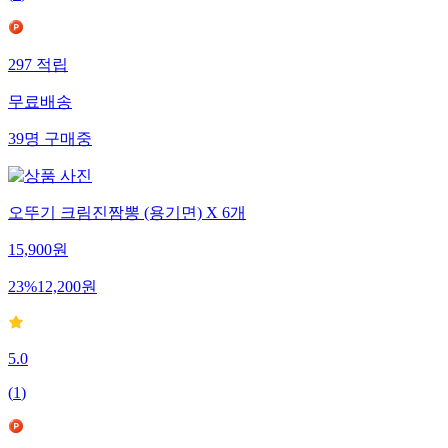
(
1
)
297
적립
무료배송
39
명
구매중
오뚜기 크림진짬뽕 (용기면) X 6개
15,900
원
23
%
12,200
원
5.0
(
1
)