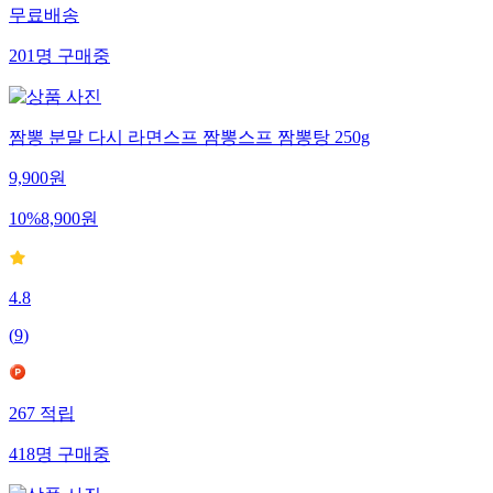
무료배송
201
명
구매중
짬뽕 분말 다시 라면스프 짬뽕스프 짬뽕탕 250g
9,900
원
10
%
8,900
원
4.8
(
9
)
267
적립
418
명
구매중