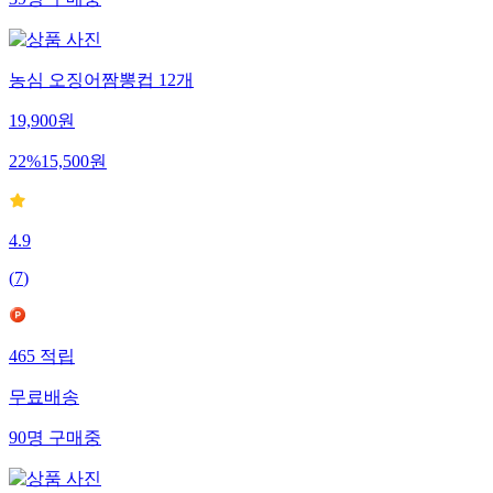
농심 오징어짬뽕컵 12개
19,900
원
22
%
15,500
원
4.9
(
7
)
465
적립
무료배송
90
명
구매중