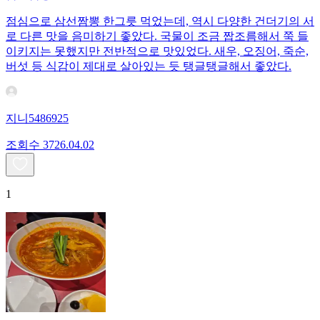
점심으로 삼선짬뽕 한그릇 먹었는데, 역시 다양한 건더기의 서
로 다른 맛을 음미하기 좋았다. 국물이 조금 짭조름해서 쭉 들
이키지는 못했지만 전반적으로 맛있었다. 새우, 오징어, 죽순,
버섯 등 식감이 제대로 살아있는 듯 탱글탱글해서 좋았다.
지니5486925
조회수
37
26.04.02
1