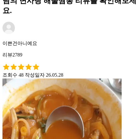
님의 면사랑 해물짬뽕 리뷰를 확인해보세
요.
이쁜건아니예요
리뷰2789
조회수 48
작성일자 26.05.28