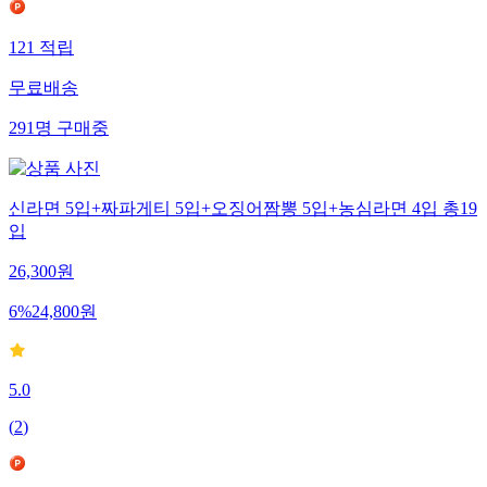
121
적립
무료배송
291
명
구매중
신라면 5입+짜파게티 5입+오징어짬뽕 5입+농심라면 4입 총19
입
26,300
원
6
%
24,800
원
5.0
(
2
)