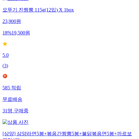
오뚜기 진짬뽕 115g(12입) X 1box
23,900
원
18
%
19,500
원
5.0
(
3
)
585
적립
무료배송
31
명
구매중
[삼양] 삼양라면5봉+볶음간짬뽕5봉+불닭볶음면5봉+까르보