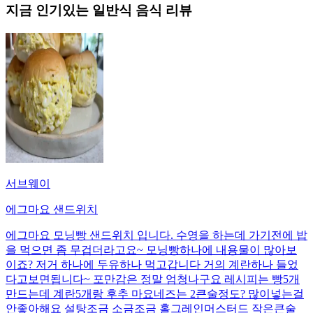
지금 인기있는
일반식
음식 리뷰
서브웨이
에그마요 샌드위치
에그마요 모닝빵 샌드위치 입니다. 수영을 하는데 가기전에 밥
을 먹으면 좀 무겁더라고요~ 모닝빵하나에 내용물이 많아보
이죠? 저거 하나에 두유하나 먹고갑니다 거의 계란하나 들었
다고보면됩니다~ 포만감은 정말 엄청나구요 레시피는 빵5개
만드는데 계란5개랑 후추 마요네즈는 2큰술정도? 많이넣는걸
안좋아해요 설탕조금 소금조금 홀그레인머스터드 작은큰술