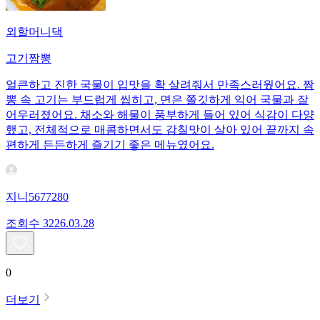
외할머니댁
고기짬뽕
얼큰하고 진한 국물이 입맛을 확 살려줘서 만족스러웠어요. 짬
뽕 속 고기는 부드럽게 씹히고, 면은 쫄깃하게 익어 국물과 잘
어우러졌어요. 채소와 해물이 풍부하게 들어 있어 식감이 다양
했고, 전체적으로 매콤하면서도 감칠맛이 살아 있어 끝까지 속
편하게 든든하게 즐기기 좋은 메뉴였어요.
지니5677280
조회수
32
26.03.28
0
더보기