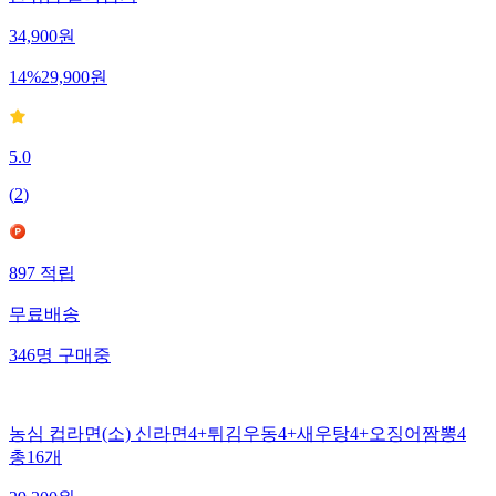
34,900
원
14
%
29,900
원
5.0
(
2
)
897
적립
무료배송
346
명
구매중
농심 컵라면(소) 신라면4+튀김우동4+새우탕4+오징어짬뽕4
총16개