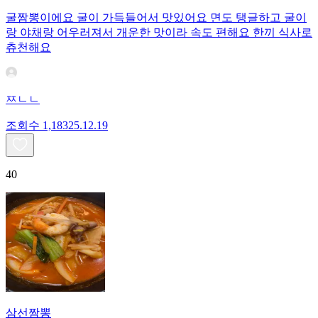
굴짬뽕이에요 굴이 가득들어서 맛있어요 면도 탱글하고 굴이
랑 야채랑 어우러져서 개운한 맛이라 속도 편해요 한끼 식사로
츄천해요
ㅉㄴㄴ
조회수
1,183
25.12.19
40
삼선짬뽕