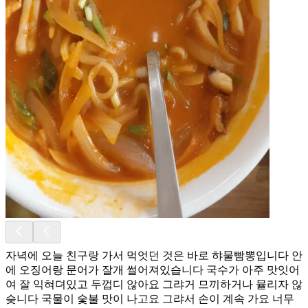
자녁에 오늘 친구랑 가서 먹엇던 것은 바로 햐물빰뽕입니다 안
에 오징어랑 문어가 잘개 썰어져있습니다 국수가 아주 맛잇어
여 잘 익혀뎌있고 두껍디 않아요 그랴거 므끼하거나 뮬리자 않
슺니다 국물이 숯불 맛이 나고요 그랴서 손이 계속 가요 너무