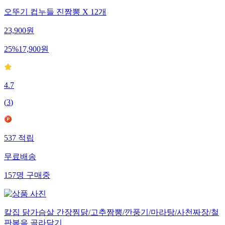
오뚜기 컵누들 진짬뽕 X 12개
23,900
원
25
%
17,900
원
4.7
(
3
)
537
적립
무료배송
157
명
구매중
칼집 닭가슴살 간장찜닭/고추짬뽕/깐풍기/마라탕/사천짜장/철
판볶음 골라담기