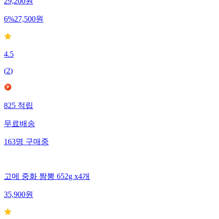
29,200
원
6
%
27,500
원
4.5
(
2
)
825
적립
무료배송
163
명
구매중
고메 중화 짬뽕 652g x4개
35,900
원