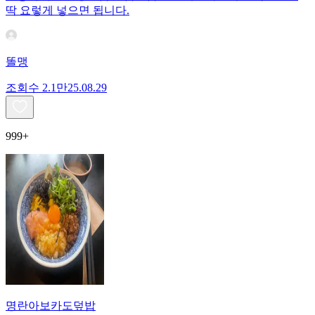
딱 요렇게 넣으면 됩니다.
똘맹
조회수
2.1만
25.08.29
999+
명란아보카도덮밥