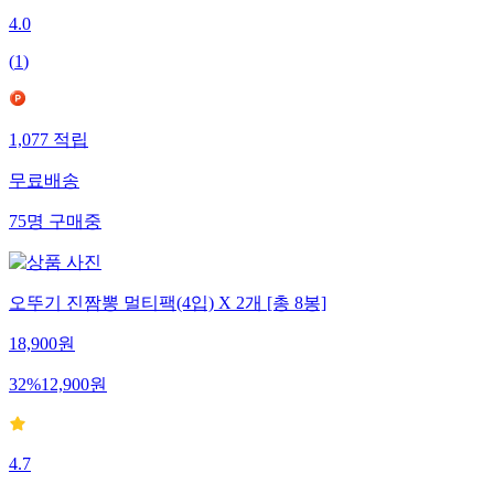
4.0
(
1
)
1,077
적립
무료배송
75
명
구매중
오뚜기 진짬뽕 멀티팩(4입) X 2개 [총 8봉]
18,900
원
32
%
12,900
원
4.7