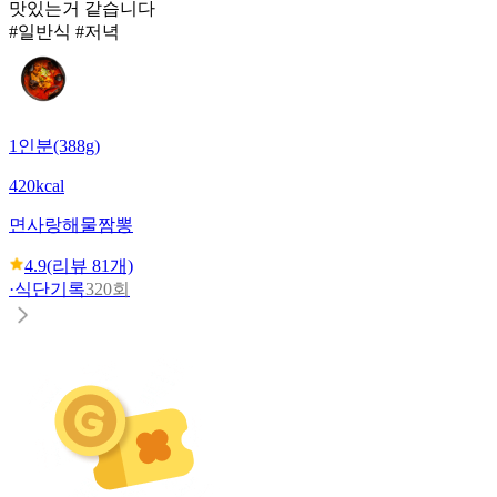
맛있는거 같습니다
#일반식 #저녁
1인분(388g)
420kcal
면사랑
해물짬뽕
4.9
(리뷰
81
개)
·
식단기록
320회