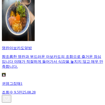
명란아보카도덮밥
짭조름한 명란과 부드러운 아보카도의 조합으로 즐거운 점심
입니다 야채가 적절하게 들어가서 식감을 놓치지 않고 매우 만
족합니다.
귀염그잡채1
조회수
9.5만
25.08.28