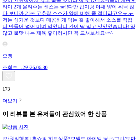
맛이 인위적이지 않고 숯불 맛이라 참 맛있네요~!특히 계란후
라이 2개 올려주는 센스는 굳!! ​다만 밥이랑 야채 양이 워낙 많
다 보니까 기본 고추장 소스가 양에 비해 좀 적더라고요ㅠ.ㅠ
저는 싱거운 것보다 매콤하게 먹는 걸 좋아해서 소스를 직접
더 만들어 넣어 비벼 먹었더니 간이 딱 맞고 맛있었습니다! 양
많고 불맛 나는 제육 좋아하시면 꼭 드셔보세요~^^
으앵
조회수
1.2만
26.06.30
173
더보기
이 리뷰를 본 유저들이 관심있어 한 상품
[만원의행복] 홈쇼핑 히트상품*보넬드 아이엠 당근/그린/토마