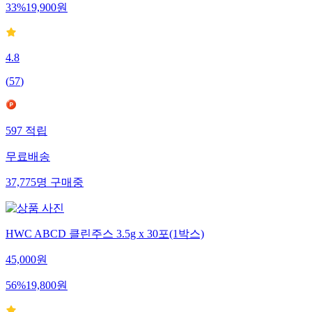
33
%
19,900
원
4.8
(
57
)
597
적립
무료배송
37,775
명
구매중
HWC ABCD 클린주스 3.5g x 30포(1박스)
45,000
원
56
%
19,800
원