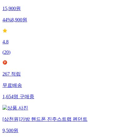
15,900
원
44
%
8,900
원
4.8
(
20
)
267
적립
무료배송
1,654
명
구매중
[삼천원]가방 핸드폰 진주스트랩 펜던트
9,500
원