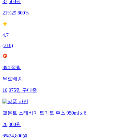
37,500
원
21
%
29,800
원
4.7
(
210
)
894
적립
무료배송
10,075
명
구매중
델몬트 스테비아 토마토 주스 950ml x 6
26,300
원
6
%
24,800
원