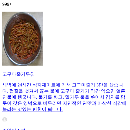
999+
고구마줄기무침
새벽에 24시간 식자재마트에 가서 고구마줄기 3단을 샀습니
다. 껍질을 벗겨서 끓는 물에 고구마 줄기가 약간 익으면 얼른
찬물에 헹굽니다. 물기를 짜고, 밀가루 풀을 쑤어서 김치를 담
듯이 갖은 양념으로 버무리면 자연적인 단맛과 아삭한 식감에
놀라는 맛있는 반찬이 됩니다.