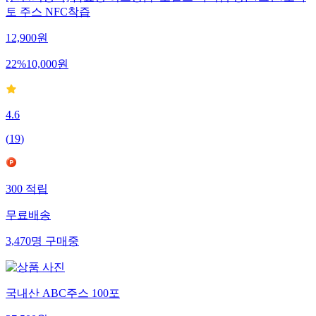
토 주스 NFC착즙
12,900
원
22
%
10,000
원
4.6
(
19
)
300
적립
무료배송
3,470
명
구매중
국내산 ABC주스 100포