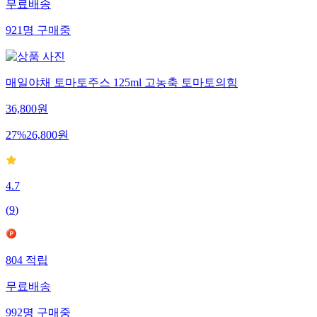
무료배송
921
명
구매중
매일야채 토마토주스 125ml 고농축 토마토의힘
36,800
원
27
%
26,800
원
4.7
(
9
)
804
적립
무료배송
992
명
구매중