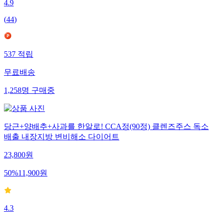
4.9
(
44
)
537
적립
무료배송
1,258
명
구매중
당근+양배추+사과를 한알로! CCA정(90정) 클렌즈주스 독소
배출 내장지방 변비해소 다이어트
23,800
원
50
%
11,900
원
4.3