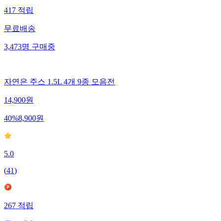
417
적립
무료배송
3,473
명
구매중
자연은 주스 1.5L 4개 9종 모음전
14,900
원
40
%
8,900
원
5.0
(
41
)
267
적립