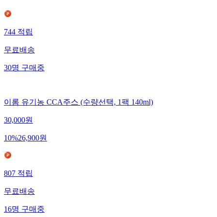
744
적립
무료배송
30
명
구매중
이롬 유기농 CCA주스 (수량선택, 1팩 140ml)
30,000
원
10
%
26,900
원
807
적립
무료배송
16
명
구매중