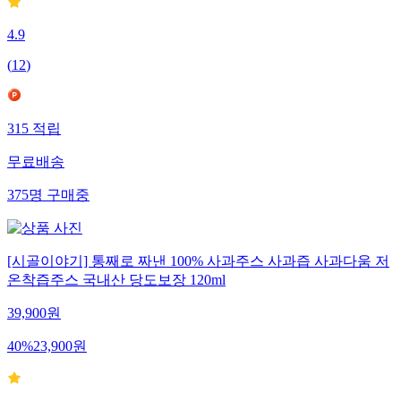
4.9
(
12
)
315
적립
무료배송
375
명
구매중
[시골이야기] 통째로 짜낸 100% 사과주스 사과즙 사과다움 저
온착즙주스 국내산 당도보장 120ml
39,900
원
40
%
23,900
원