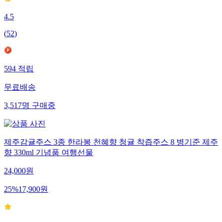
4.5
(
52
)
594
적립
무료배송
3,517
명
구매중
제주감귤주스 3종 한라봉 천혜향 청귤 착즙주스 8 병기준 제주
향 330ml 기념품 여행선물
24,000
원
25
%
17,900
원