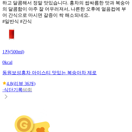
하고 달콤해서 정말 맛있습니다. 홍차의 쌉싸름한 맛과 복숭아
의 달콤함이 아주 잘 어우러져서, 나른한 오후에 얼음컵에 부
어 간식으로 마시면 갈증이 싹 해소되네요.
#일반식 #간식
1잔(500ml)
0kcal
동원
보성홍차 아이스티 맛있는 복숭아차 제로
4.8
(리뷰
36
개)
·
식단기록
60회