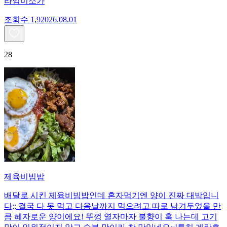
라임미소가
조회수
1,920
26.08.01
28
제육비빔밥
배달로 시킨 제육비빔밥인데 혼자먹기엔 양이 진짜 대박입니
다;; 결국 다 못 먹고 다음날까지 먹으려고 따로 남겨두었을 만
큼 혜자로운 양이에요! 뚜껑 열자마자 불향이 훅 나는데 고기