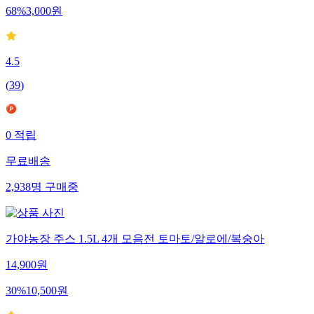
68
%
3,000
원
4.5
(
39
)
0
적립
무료배송
2,938
명
구매중
가야농장 주스 1.5L 4개 모음전 토마토/알로에/복숭아
14,900
원
30
%
10,500
원