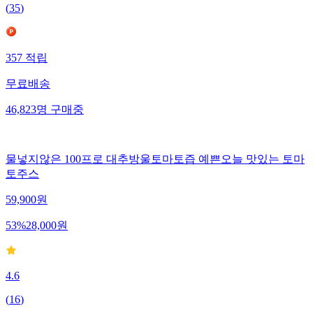
(
35
)
357
적립
무료배송
46,823
명
구매중
물넣지않은 100프로 대추방울토마토즙 예쁜오늘 맛있는 토마
토주스
59,900
원
53
%
28,000
원
4.6
(
16
)