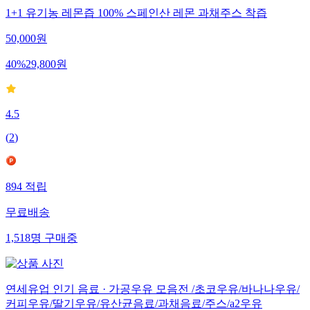
1+1 유기농 레몬즙 100% 스페인산 레몬 과채주스 착즙
50,000
원
40
%
29,800
원
4.5
(
2
)
894
적립
무료배송
1,518
명
구매중
연세유업 인기 음료 · 가공우유 모음전 /초코우유/바나나우유/
커피우유/딸기우유/유산균음료/과채음료/주스/a2우유