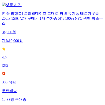
[만원의행복] 트리밀데이즈 그대로 짜낸 유기농 베르가못즙
20g x 15포 (2개 구매시 1개 추가증정) / 100% NFC 원액 착즙주
스
34,900
원
71
%
10,000
원
4.9
(
23
)
300
적립
무료배송
1,488
명
구매중