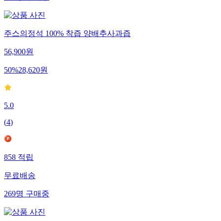
주스의정석 100% 착즙 양배추사과즙
56,900
원
50
%
28,620
원
5.0
(
4
)
858
적립
무료배송
269
명
구매중