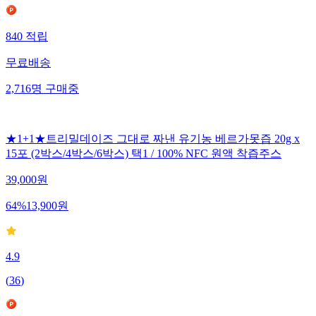
840
적립
무료배송
2,716
명
구매중
★1+1★트리밀데이즈 그대로 짜낸 유기농 베르가못즙 20g x
15포 (2박스/4박스/6박스) 택1 / 100% NFC 원액 착즙주스
39,000
원
64
%
13,900
원
4.9
(
36
)