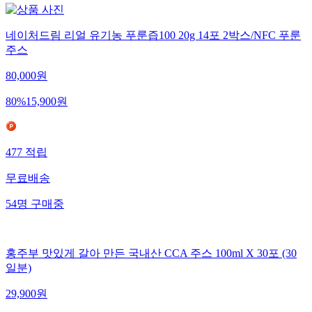
네이처드림 리얼 유기농 푸룬즙100 20g 14포 2박스/NFC 푸룬
주스
80,000
원
80
%
15,900
원
477
적립
무료배송
54
명
구매중
홍주부 맛있게 갈아 만든 국내산 CCA 주스 100ml X 30포 (30
일분)
29,900
원