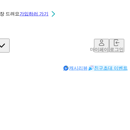
0장
드려요
가입하러 가기
마이페이지
로그인
캐시리뷰
친구초대 이벤트