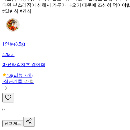
다만 부스러짐이 심해서 가루가 나오기 때문에 조심히 먹어야
#일반식 #간식
1인분(8.5g)
42kcal
마요라
칼치즈 웨이퍼
4.9
(리뷰
7
개)
·
식단기록
527회
0
신고·제보