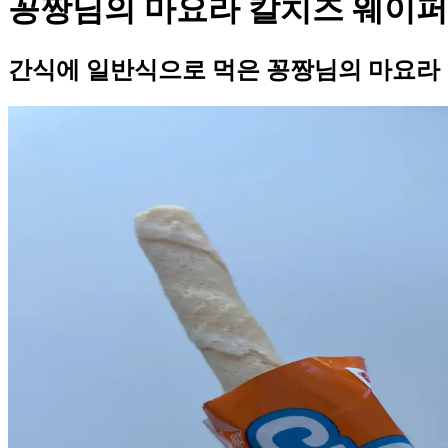
꽁짱님의 마요라 칼치즈 웨이퍼
간식에 일반식으로 먹은 꽁짱님의 마요라