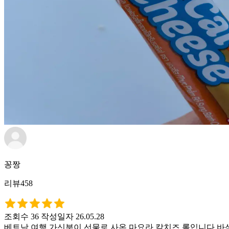
꽁짱
리뷰458
조회수 36
작성일자 26.05.28
베트남 여행 가신분이 선물로 사온 마요라 칼치즈 롤입니다 바