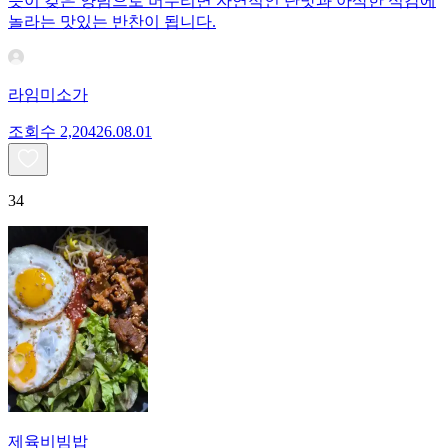
듯이 갖은 양념으로 버무리면 자연적인 단맛과 아삭한 식감에
놀라는 맛있는 반찬이 됩니다.
라임미소가
조회수
2,204
26.08.01
34
제육비빔밥