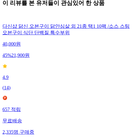
이 리뷰를 본 유저들이 관심있어 한 상품
다신샵 닭신 오븐구이 닭안심살 외 21종 택1 10팩 /소스 스팀
오븐구이 식단 단백질 특수부위
40,000
원
45
%
21,900
원
4.9
(
14
)
657
적립
무료배송
2,335
명
구매중