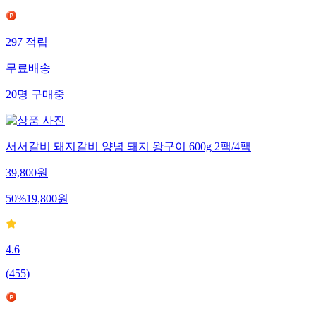
297
적립
무료배송
20
명
구매중
서서갈비 돼지갈비 양념 돼지 왕구이 600g 2팩/4팩
39,800
원
50
%
19,800
원
4.6
(
455
)