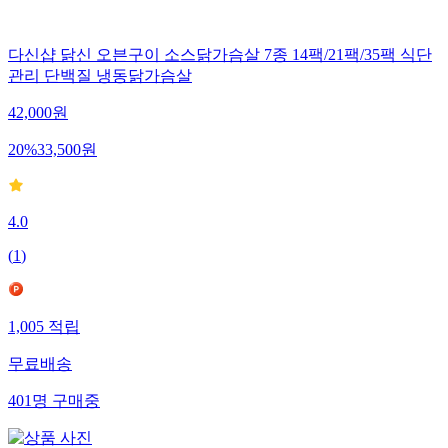
다신샵 닭신 오븐구이 소스닭가슴살 7종 14팩/21팩/35팩 식단
관리 단백질 냉동닭가슴살
42,000
원
20
%
33,500
원
4.0
(
1
)
1,005
적립
무료배송
401
명
구매중