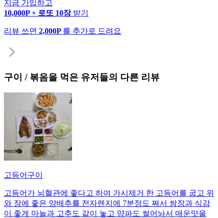
지금 가입하고
10,000P + 로또 10장
받기
리뷰 쓰면
2,000P
를 추가로 드려요
구이 / 볶음
을 먹은 유저들의 다른 리뷰
고등어구이
고등어가 뇌혈관에 좋다고 하여 가시제거 한 고등어를 굽고 위
와 장에 좋은 양배추를 전자렌지에 7분정도 쪄서 쌈장과 식감
이 좋게 마늘과 고추도 같이 놓고 양파도 썰어놔서 매운맛을