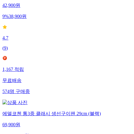
42,900
원
9
%
38,900
원
4.7
(
9
)
1,167
적립
무료배송
574
명
구매중
에델코첸 통3중 클래시 생선구이팬 29cm (블랙)
69,900
원