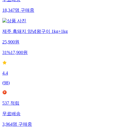
무료배송
18,347
명
구매중
제주 흑돼지 양념왕구이 1kg+1kg
25,900
원
31
%
17,900
원
4.4
(
98
)
537
적립
무료배송
3,964
명
구매중