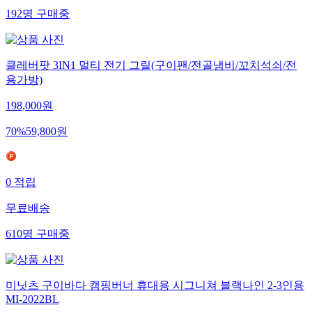
192
명
구매중
클레버팟 3IN1 멀티 전기 그릴(구이팬/전골냄비/꼬치석쇠/전
용가방)
198,000
원
70
%
59,800
원
0
적립
무료배송
610
명
구매중
미닛츠 구이바다 캠핑버너 휴대용 시그니쳐 블랙나인 2-3인용
MI-2022BL