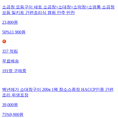
소곱창 모듬구이 세트 소곱창+소대창+소막창+소염통 소곱창
모듬 밀키트 간편조리식 캠핑 안주 반찬
23,800
원
50
%
11,900
원
357
적립
무료배송
191
명
구매중
백년애가 소대창구이 200g 1팩 참소스증정 HACCP인증 간편
조리 위생포장
39,000
원
75
%
9,900
원