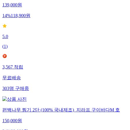
139,000
원
14
%
118,900
원
5.0
(
1
)
3,567
적립
무료배송
303
명
구매중
편백나무 찜기 2단 (100% 국내제조)_지라프 구이바다M 호
150,000
원