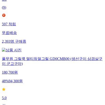
4.8
(
9
)
597
적립
무료배송
2,393
명
구매중
풀무원 그릴쿡 멀티듀얼그릴 GD0CMB00 (생선구이 삼겹살구
이 군고구마)
180,700
원
48
%
94,300
원
5.0