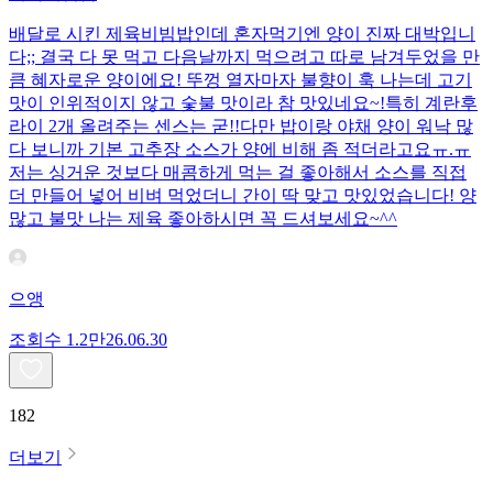
배달로 시킨 제육비빔밥인데 혼자먹기엔 양이 진짜 대박입니
다;; 결국 다 못 먹고 다음날까지 먹으려고 따로 남겨두었을 만
큼 혜자로운 양이에요! 뚜껑 열자마자 불향이 훅 나는데 고기
맛이 인위적이지 않고 숯불 맛이라 참 맛있네요~!특히 계란후
라이 2개 올려주는 센스는 굳!! ​다만 밥이랑 야채 양이 워낙 많
다 보니까 기본 고추장 소스가 양에 비해 좀 적더라고요ㅠ.ㅠ
저는 싱거운 것보다 매콤하게 먹는 걸 좋아해서 소스를 직접
더 만들어 넣어 비벼 먹었더니 간이 딱 맞고 맛있었습니다! 양
많고 불맛 나는 제육 좋아하시면 꼭 드셔보세요~^^
으앵
조회수
1.2만
26.06.30
182
더보기