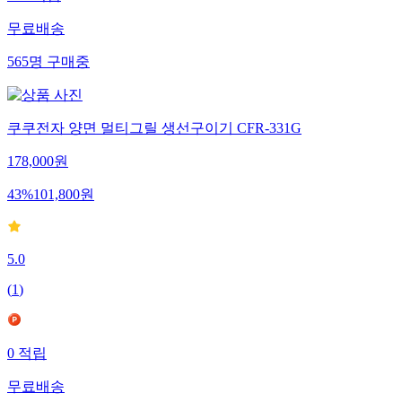
597
적립
무료배송
565
명
구매중
쿠쿠전자 양면 멀티그릴 생선구이기 CFR-331G
178,000
원
43
%
101,800
원
5.0
(
1
)
0
적립
무료배송