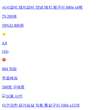
서서갈비 돼지갈비 양념 돼지 왕구이 600g x4팩
79,200
원
59
%
32,800
원
4.8
(
16
)
984
적립
무료배송
568
명
구매중
더건강한 닭가슴살 직화 통살구이 100g x15개