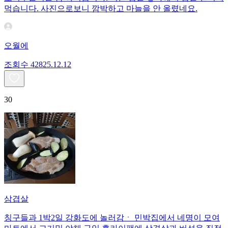
먹습니다. 사진으로보니 깜박하고 마늘을 안 올렸네요.
오월에
조회수
428
25.12.12
30
삼겹살
칭구들과 1박2일 강화도에 놀러감ㆍ 민박집에서 네명이 모여