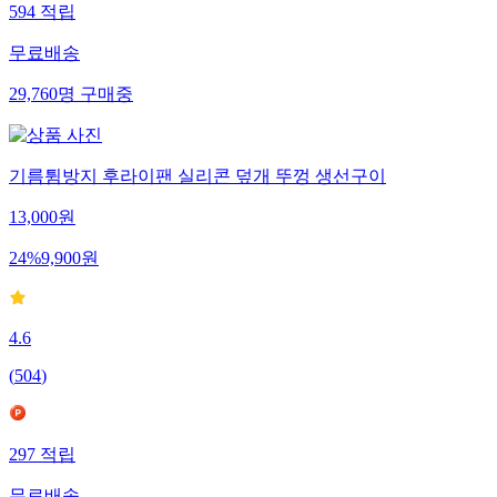
594
적립
무료배송
29,760
명
구매중
기름튐방지 후라이팬 실리콘 덮개 뚜껑 생선구이
13,000
원
24
%
9,900
원
4.6
(
504
)
297
적립