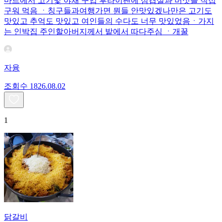
마트에서 고기및 야채 구입 후라이팬에 삼겹살과 버섯을 직접
구워 먹음 ㆍ칭구들과여행가면 뭔들 안맛있겠나만은 고기도
맛있고 추억도 맛있고 여인들의 수다도 너무 맛있었음ㆍ가지
는 인박집 주인할아버지께서 밭에서 따다주심 ㆍ개꿀
자융
조회수
18
26.08.02
1
닭갈비