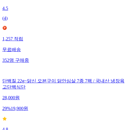
4.5
(
4
)
1,257
적립
무료배송
352
명
구매중
단백질 22g~닭신 오븐구이 닭안심살 7종 7팩 / 국내산 냉장육
고단백식단
28,000
원
29
%
19,900
원