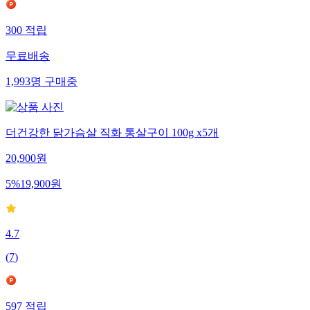
300
적립
무료배송
1,993
명
구매중
더건강한 닭가슴살 직화 통살구이 100g x5개
20,900
원
5
%
19,900
원
4.7
(
7
)