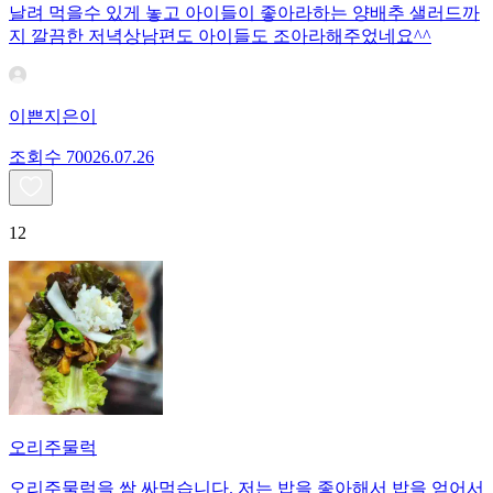
날려 먹을수 있게 놓고 아이들이 좋아라하는 양배추 샐러드까
지 깔끔한 저녁상남편도 아이들도 조아라해주었네요^^
이쁜지은이
조회수
700
26.07.26
12
오리주물럭
오리주물럭을 쌈 싸먹습니다. 저는 밥을 좋아해서 밥을 얻어서