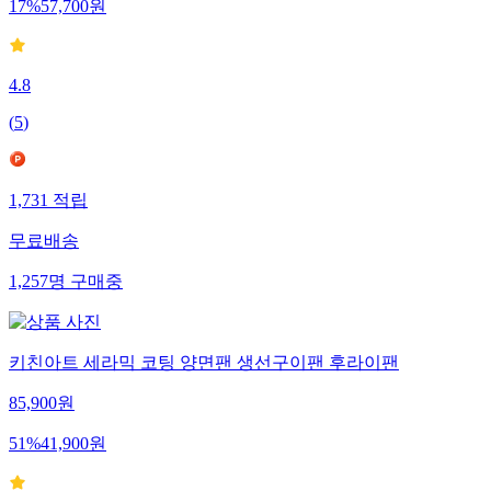
17
%
57,700
원
4.8
(
5
)
1,731
적립
무료배송
1,257
명
구매중
키친아트 세라믹 코팅 양면팬 생선구이팬 후라이팬
85,900
원
51
%
41,900
원