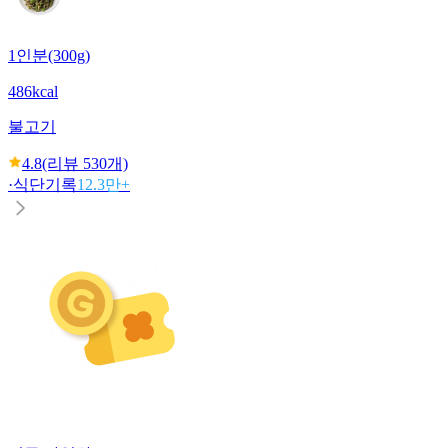
1인분(300g)
486kcal
불고기
4.8
(리뷰
530
개)
·
식단기록
12.3만+