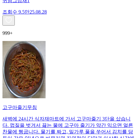
귀염그잡채1
조회수
9.5만
25.08.28
999+
고구마줄기무침
새벽에 24시간 식자재마트에 가서 고구마줄기 3단을 샀습니
다. 껍질을 벗겨서 끓는 물에 고구마 줄기가 약간 익으면 얼른
찬물에 헹굽니다. 물기를 짜고, 밀가루 풀을 쑤어서 김치를 담