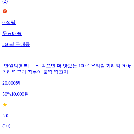
(
2
)
0
적립
무료배송
266
명
구매중
[만원의행복] 구워 먹으면 더 맛있는 100% 우리쌀 가래떡 700g
가래떡구이 떡볶이 물떡 떡꼬치
20,000
원
50
%
10,000
원
5.0
(
10
)