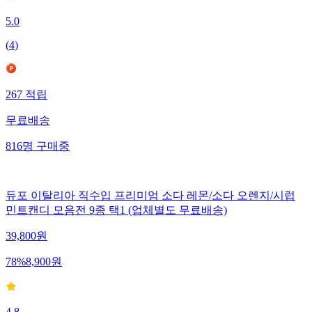
5.0
(
4
)
267
적립
무료배송
816
명
구매중
듀포 이탈리아 직수입 프리미엄 소다 레몬/소다 오렌지/시럽
민트캔디 모음전 9종 택1 (업체별도 무료배송)
39,800
원
78
%
8,900
원