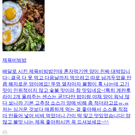
제육비빔밥
배달로 시킨 제육비빔밥인데 혼자먹기엔 양이 진짜 대박입니
다;; 결국 다 못 먹고 다음날까지 먹으려고 따로 남겨두었을 만
큼 혜자로운 양이에요! 뚜껑 열자마자 불향이 훅 나는데 고기
맛이 인위적이지 않고 숯불 맛이라 참 맛있네요~!특히 계란후
라이 2개 올려주는 센스는 굳!! ​다만 밥이랑 야채 양이 워낙 많
다 보니까 기본 고추장 소스가 양에 비해 좀 적더라고요ㅠ.ㅠ
저는 싱거운 것보다 매콤하게 먹는 걸 좋아해서 소스를 직접
더 만들어 넣어 비벼 먹었더니 간이 딱 맞고 맛있었습니다! 양
많고 불맛 나는 제육 좋아하시면 꼭 드셔보세요~^^