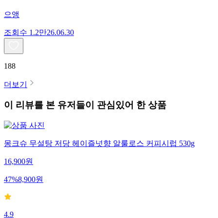
으앵
조회수
1.2만
26.06.30
188
더보기
이 리뷰를 본 유저들이 관심있어 한 상품
몽크슈 무설탕 저당 헤이즐넛향 알룰로스 커피시럽 530g
16,900
원
47
%
8,900
원
4.9