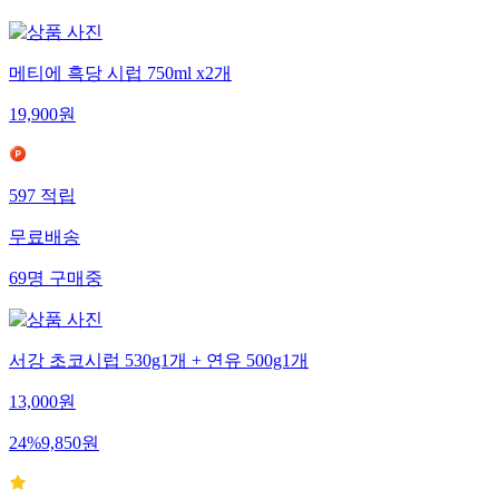
메티에 흑당 시럽 750ml x2개
19,900
원
597
적립
무료배송
69
명
구매중
서강 초코시럽 530g1개 + 연유 500g1개
13,000
원
24
%
9,850
원