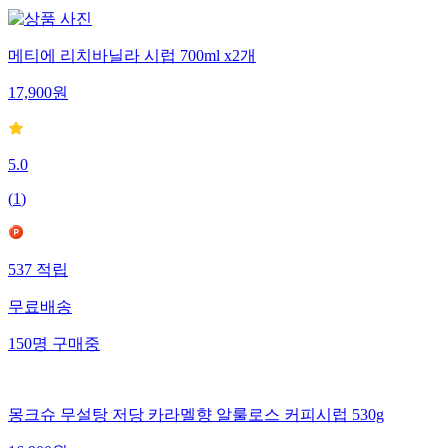
메티에 리치바닐라 시럽 700ml x2개
17,900
원
5.0
(
1
)
537
적립
무료배송
150
명
구매중
몽크슈 무설탕 저당 카라멜향 알룰로스 커피시럽 530g