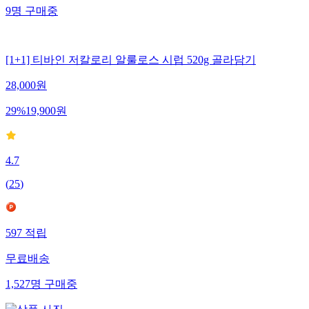
9
명
구매중
[1+1] 티바인 저칼로리 알룰로스 시럽 520g 골라담기
28,000
원
29
%
19,900
원
4.7
(
25
)
597
적립
무료배송
1,527
명
구매중