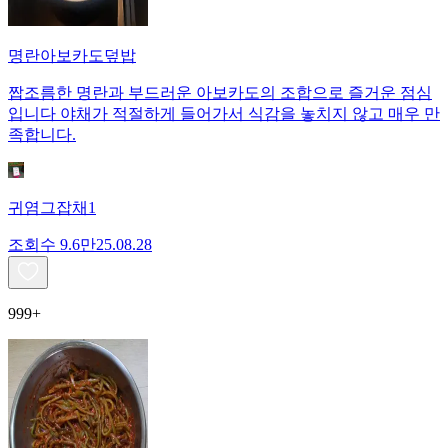
명란아보카도덮밥
짭조름한 명란과 부드러운 아보카도의 조합으로 즐거운 점심
입니다 야채가 적절하게 들어가서 식감을 놓치지 않고 매우 만
족합니다.
귀염그잡채1
조회수
9.6만
25.08.28
999+