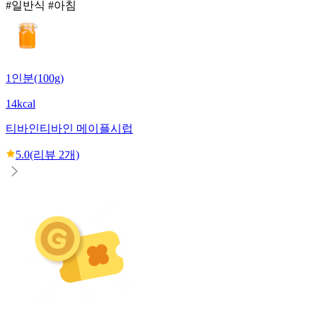
#일반식 #아침
1인분(100g)
14kcal
티바인
티바인 메이플시럽
5.0
(리뷰
2
개)