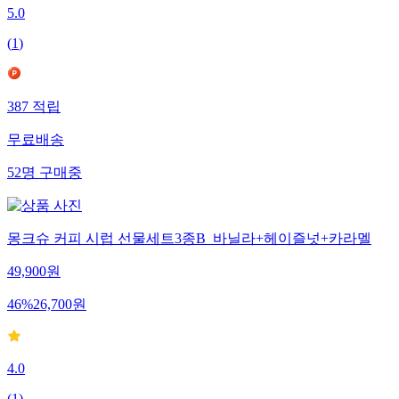
5.0
(
1
)
387
적립
무료배송
52
명
구매중
몽크슈 커피 시럽 선물세트3종B_바닐라+헤이즐넛+카라멜
49,900
원
46
%
26,700
원
4.0