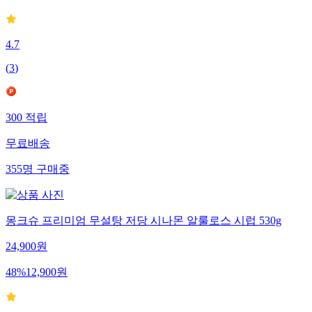
4.7
(
3
)
300
적립
무료배송
355
명
구매중
몽크슈 프리미엄 무설탕 저당 시나몬 알룰로스 시럽 530g
24,900
원
48
%
12,900
원