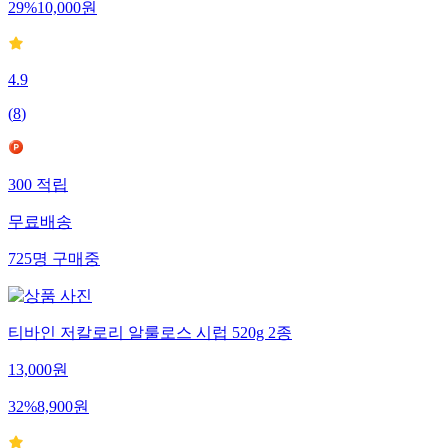
29
%
10,000
원
4.9
(
8
)
300
적립
무료배송
725
명
구매중
티바인 저칼로리 알룰로스 시럽 520g 2종
13,000
원
32
%
8,900
원