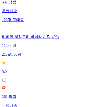
537
적립
무료배송
123
명
구매중
티바인 저칼로리 바닐라 시럽 400g
11,000
원
21
%
8,700
원
5.0
(
1
)
261
적립
무료배송