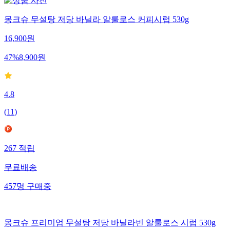
몽크슈 무설탕 저당 바닐라 알룰로스 커피시럽 530g
16,900
원
47
%
8,900
원
4.8
(
11
)
267
적립
무료배송
457
명
구매중
몽크슈 프리미엄 무설탕 저당 바닐라빈 알룰로스 시럽 530g