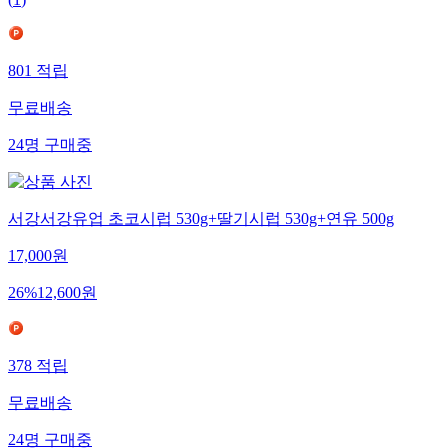
(
1
)
801
적립
무료배송
24
명
구매중
서강서강유업 초코시럽 530g+딸기시럽 530g+연유 500g
17,000
원
26
%
12,600
원
378
적립
무료배송
24
명
구매중