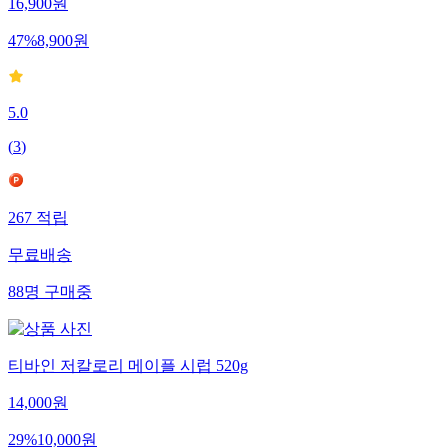
16,900
원
47
%
8,900
원
5.0
(
3
)
267
적립
무료배송
88
명
구매중
티바인 저칼로리 메이플 시럽 520g
14,000
원
29
%
10,000
원