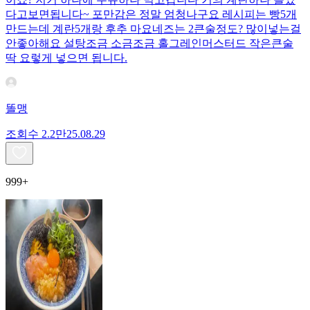
다고보면됩니다~ 포만감은 정말 엄청나구요 레시피는 빵5개
만드는데 계란5개랑 후추 마요네즈는 2큰술정도? 많이넣는걸
안좋아해요 설탕조금 소금조금 홀그레인머스터드 작은큰술
딱 요렇게 넣으면 됩니다.
똘맹
조회수
2.2만
25.08.29
999+