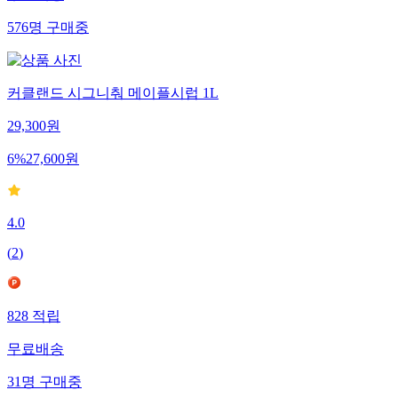
576
명
구매중
커클랜드 시그니춰 메이플시럽 1L
29,300
원
6
%
27,600
원
4.0
(
2
)
828
적립
무료배송
31
명
구매중