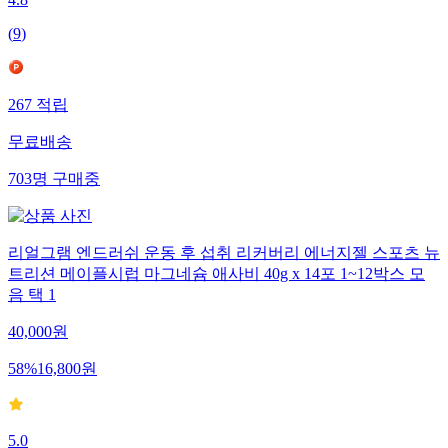
4.8
(
9
)
267
적립
무료배송
703
명
구매중
리얼그램 엔드러쉬 운동 후 섭취 리커버리 에너지젤 스포츠 뉴
트리션 메이플시럽 마그네슘 애사비 40g x 14포 1~12박스 모
음 택 1
40,000
원
58
%
16,800
원
5.0