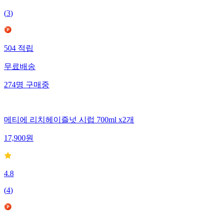
(
3
)
504
적립
무료배송
274
명
구매중
메티에 리치헤이즐넛 시럽 700ml x2개
17,900
원
4.8
(
4
)