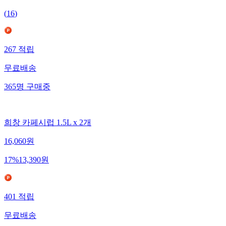
(
16
)
267
적립
무료배송
365
명
구매중
희창 카페시럽 1.5L x 2개
16,060
원
17
%
13,390
원
401
적립
무료배송