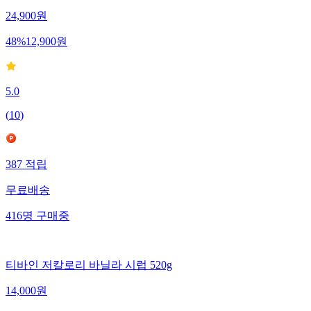
24,900
원
48
%
12,900
원
5.0
(
10
)
387
적립
무료배송
416
명
구매중
티바인 저칼로리 바닐라 시럽 520g
14,000
원