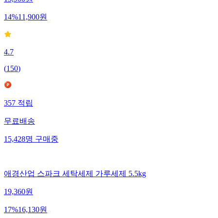
13,900
원
14
%
11,900
원
4.7
(
150
)
357
적립
무료배송
15,428
명
구매중
애경산업 스파크 세탁세제 가루세제 5.5kg
19,360
원
17
%
16,130
원