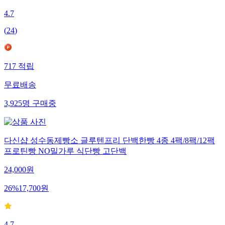
4.7
(
24
)
717
적립
무료배송
3,925
명
구매중
다신샵 성수동제빵소 글루텐프리 단백한빵 4종 4팩/8팩/12팩
프로틴빵 NO밀가루 식단빵 고단백
24,000
원
26
%
17,700
원