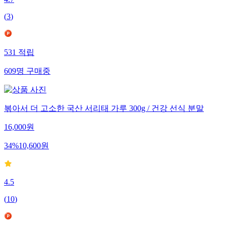
4.7
(
3
)
531
적립
609
명
구매중
볶아서 더 고소한 국산 서리태 가루 300g / 건강 선식 분말
16,000
원
34
%
10,600
원
4.5
(
10
)