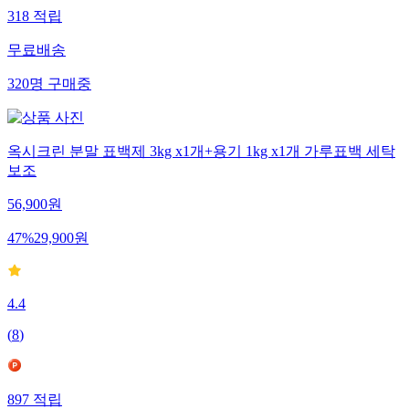
318
적립
무료배송
320
명
구매중
옥시크린 분말 표백제 3kg x1개+용기 1kg x1개 가루표백 세탁
보조
56,900
원
47
%
29,900
원
4.4
(
8
)
897
적립