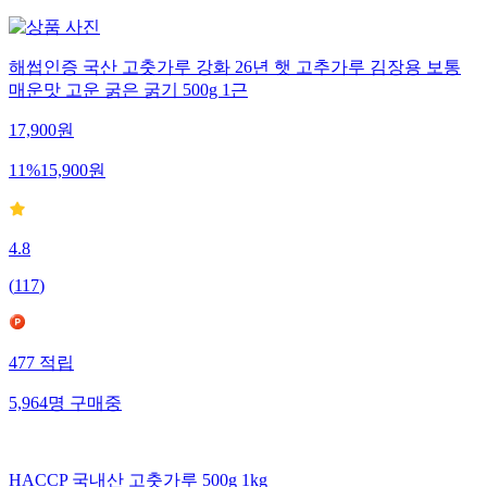
해썹인증 국산 고춧가루 강화 26년 햇 고추가루 김장용 보통
매운맛 고운 굵은 굵기 500g 1근
17,900
원
11
%
15,900
원
4.8
(
117
)
477
적립
5,964
명
구매중
HACCP 국내산 고춧가루 500g 1kg