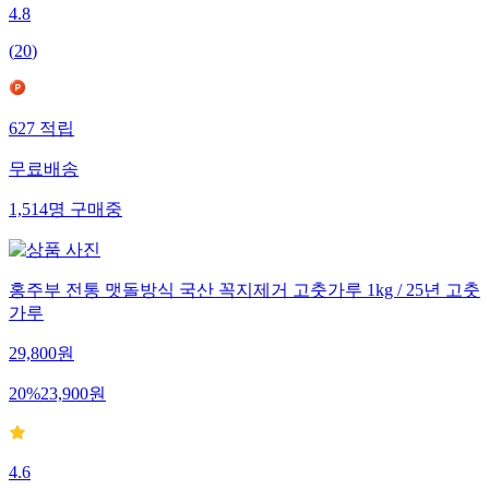
4.8
(
20
)
627
적립
무료배송
1,514
명
구매중
홍주부 전통 맷돌방식 국산 꼭지제거 고춧가루 1kg / 25년 고춧
가루
29,800
원
20
%
23,900
원
4.6