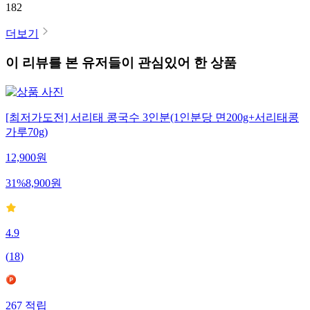
182
더보기
이 리뷰를 본 유저들이 관심있어 한 상품
[최저가도전] 서리태 콩국수 3인분(1인분당 면200g+서리태콩
가루70g)
12,900
원
31
%
8,900
원
4.9
(
18
)
267
적립