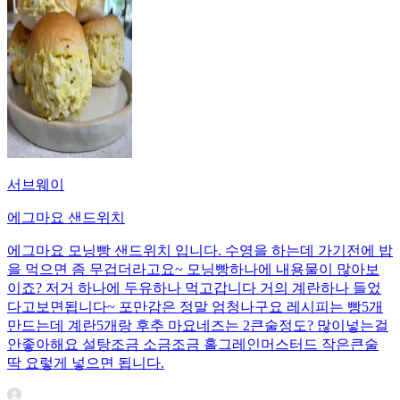
서브웨이
에그마요 샌드위치
에그마요 모닝빵 샌드위치 입니다. 수영을 하는데 가기전에 밥
을 먹으면 좀 무겁더라고요~ 모닝빵하나에 내용물이 많아보
이죠? 저거 하나에 두유하나 먹고갑니다 거의 계란하나 들었
다고보면됩니다~ 포만감은 정말 엄청나구요 레시피는 빵5개
만드는데 계란5개랑 후추 마요네즈는 2큰술정도? 많이넣는걸
안좋아해요 설탕조금 소금조금 홀그레인머스터드 작은큰술
딱 요렇게 넣으면 됩니다.