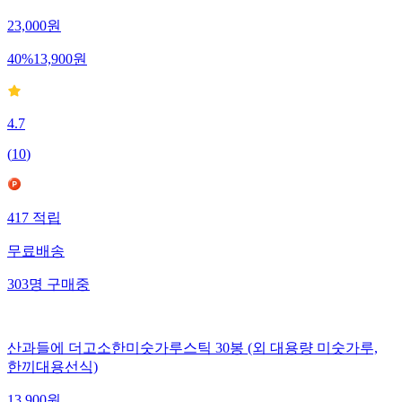
23,000
원
40
%
13,900
원
4.7
(
10
)
417
적립
무료배송
303
명
구매중
산과들에 더고소한미숫가루스틱 30봉 (외 대용량 미숫가루,
한끼대용선식)