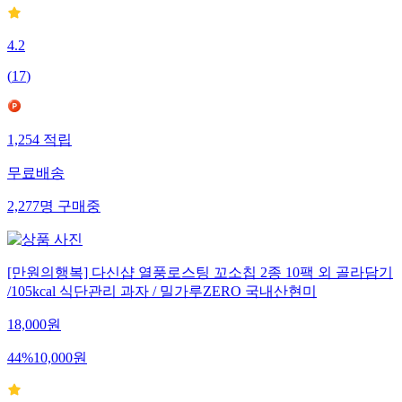
4.2
(
17
)
1,254
적립
무료배송
2,277
명
구매중
[만원의행복] 다신샵 열풍로스팅 꼬소칩 2종 10팩 외 골라담기
/105kcal 식단관리 과자 / 밀가루ZERO 국내산현미
18,000
원
44
%
10,000
원