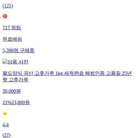
(
121
)
717
적립
무료배송
5,396
명
구매중
팔도양식 국산 고춧가루 1kg 세척완료 해썹인증 고품질 25년
햇 고추가루
30,000
원
21
%
23,800
원
4.4
(
27
)