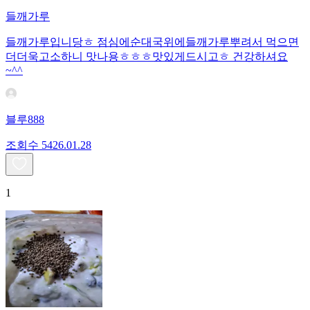
들깨가루
들깨가루입니당ㅎ 점심에순대국위에들깨가루뿌려서 먹으면
더더욱고소하니 맛나용ㅎㅎㅎ맛있게드시고ㅎ 건강하셔요
~^^
블루888
조회수
54
26.01.28
1