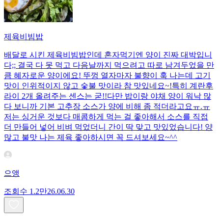
제육비빔밥
배달로 시킨 제육비빔밥인데 혼자먹기엔 양이 진짜 대박입니
다;; 결국 다 못 먹고 다음날까지 먹으려고 따로 남겨두었을 만
큼 혜자로운 양이에요! 뚜껑 열자마자 불향이 훅 나는데 고기
맛이 인위적이지 않고 숯불 맛이라 참 맛있네요~!특히 계란후
라이 2개 올려주는 센스는 굳!! ​다만 밥이랑 야채 양이 워낙 많
다 보니까 기본 고추장 소스가 양에 비해 좀 적더라고요ㅠ.ㅠ
저는 싱거운 것보다 매콤하게 먹는 걸 좋아해서 소스를 직접
더 만들어 넣어 비벼 먹었더니 간이 딱 맞고 맛있었습니다! 양
많고 불맛 나는 제육 좋아하시면 꼭 드셔보세요~^^
으앵
조회수
1.2만
26.06.30