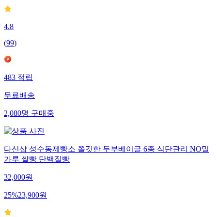
4.8
(
99
)
483
적립
무료배송
2,080
명
구매중
다신샵 성수동제빵소 쫄깃한 두부베이글 6종 식단관리 NO밀
가루 쌀빵 단백질빵
32,000
원
25
%
23,900
원