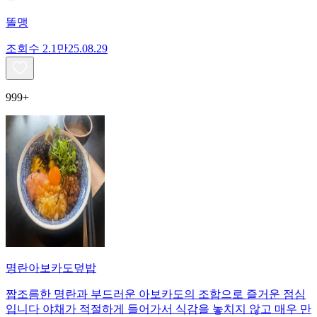
똘맹
조회수
2.1만
25.08.29
999+
명란아보카도덮밥
짭조름한 명란과 부드러운 아보카도의 조합으로 즐거운 점심
입니다 야채가 적절하게 들어가서 식감을 놓치지 않고 매우 만