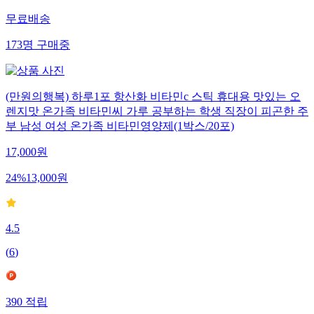
무료배송
173
명
구매중
(만원의행복) 하루1포 항산화 비타민c 스틱 휴대용 맛있는 오
렌지맛 온가족 비타민씨 가루 공부하는 학생 직장이 피곤한 주
부 남성 여성 온가족 비타민영양제(1박스/20포)
17,000
원
24
%
13,000
원
4.5
(
6
)
390
적립