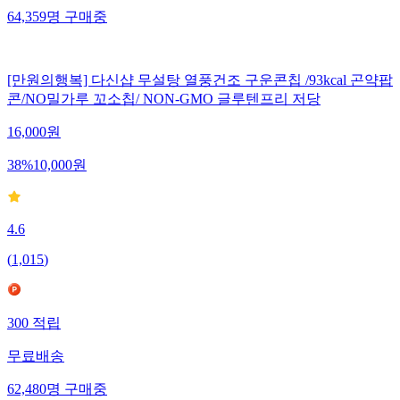
64,359
명
구매중
[만원의행복] 다신샵 무설탕 열풍건조 구운콘칩 /93kcal 곤약팝
콘/NO밀가루 꼬소칩/ NON-GMO 글루텐프리 저당
16,000
원
38
%
10,000
원
4.6
(
1,015
)
300
적립
무료배송
62,480
명
구매중