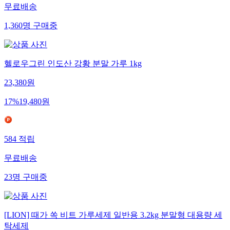
무료배송
1,360
명
구매중
헬로우그린 인도산 강황 분말 가루 1kg
23,380
원
17
%
19,480
원
584
적립
무료배송
23
명
구매중
[LION] 때가 쏙 비트 가루세제 일반용 3.2kg 분말형 대용량 세
탁세제