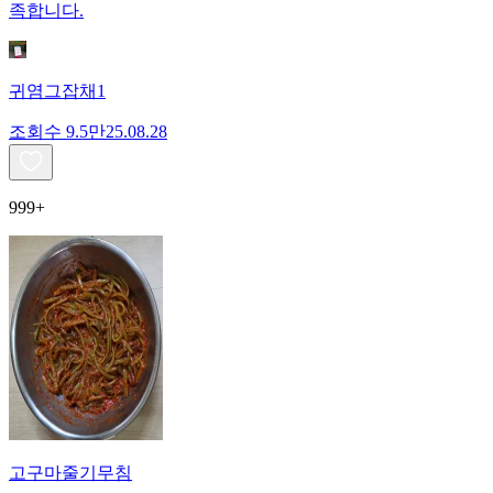
족합니다.
귀염그잡채1
조회수
9.5만
25.08.28
999+
고구마줄기무침