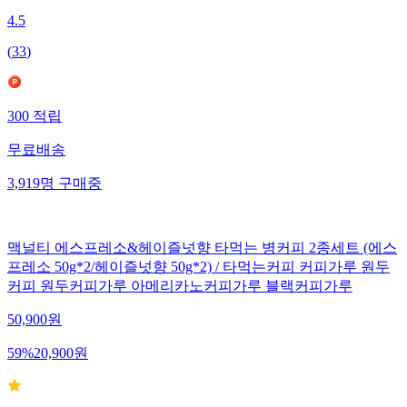
4.5
(
33
)
300
적립
무료배송
3,919
명
구매중
맥널티 에스프레소&헤이즐넛향 타먹는 병커피 2종세트 (에스
프레소 50g*2/헤이즐넛향 50g*2) / 타먹는커피 커피가루 원두
커피 원두커피가루 아메리카노커피가루 블랙커피가루
50,900
원
59
%
20,900
원