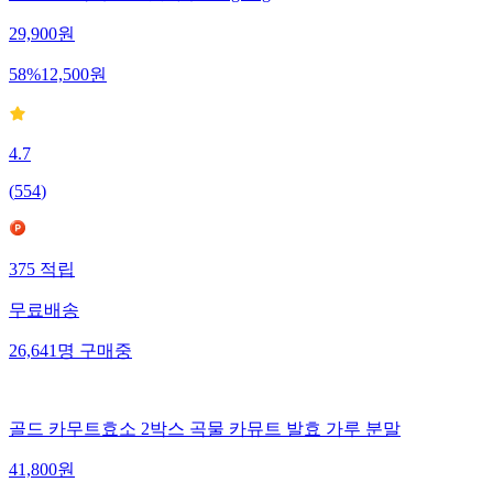
29,900
원
58
%
12,500
원
4.7
(
554
)
375
적립
무료배송
26,641
명
구매중
골드 카무트효소 2박스 곡물 카뮤트 발효 가루 분말
41,800
원