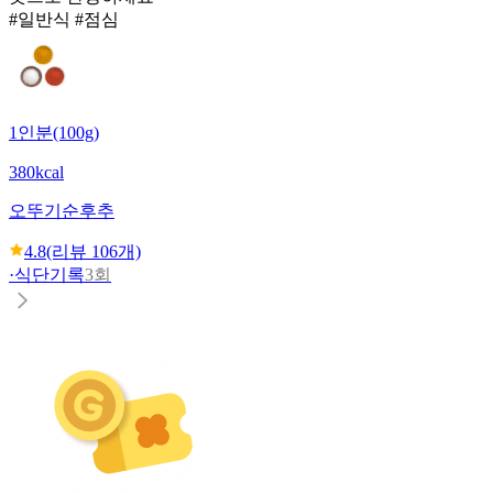
#일반식 #점심
1인분(100g)
380kcal
오뚜기
순후추
4.8
(리뷰
106
개)
·
식단기록
3회