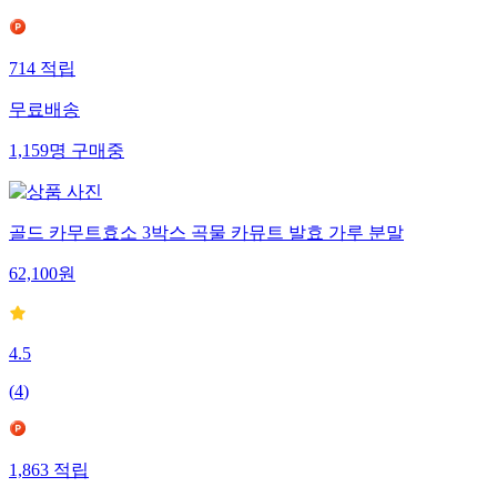
714
적립
무료배송
1,159
명
구매중
골드 카무트효소 3박스 곡물 카뮤트 발효 가루 분말
62,100
원
4.5
(
4
)
1,863
적립