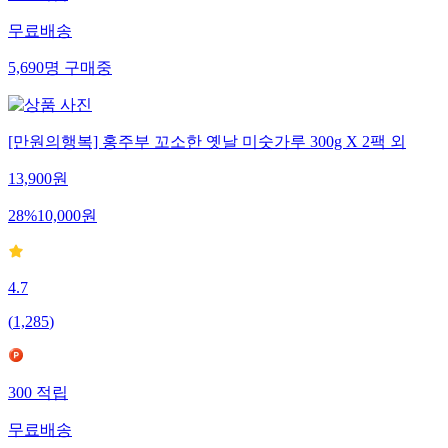
무료배송
5,690
명
구매중
[만원의행복] 홍주부 꼬소한 옛날 미숫가루 300g X 2팩 외
13,900
원
28
%
10,000
원
4.7
(
1,285
)
300
적립
무료배송