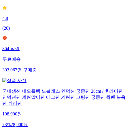
4.8
(
26
)
864
적립
무료배송
393,067
명
구매중
국내생산 네오플램 노블레스 인덕션 궁중팬 28cm / 후라이팬
인덕션팬 계란말이팬 에그팬 계란팬 코팅팬 궁중팬 웍팬 볶음
팬 튀김팬
108,900
원
73
%
28,900
원