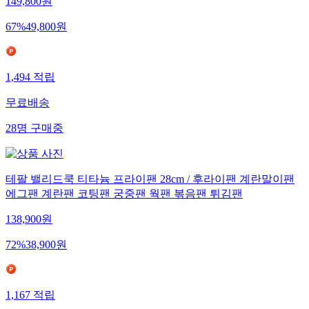
149,800
원
67
%
49,800
원
1,494
적립
무료배송
28
명
구매중
테팔 밸리드쿡 티타늄 프라이팬 28cm / 후라이팬 계란말이팬
에그팬 계란팬 코팅팬 궁중팬 웍팬 볶음팬 튀김팬
138,900
원
72
%
38,900
원
1,167
적립