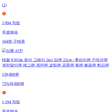
(
2
)
2,094
적립
무료배송
164
명
구매중
테팔 티타늄 퓨어 그레이 2in1 딥팬 22cm / 후라이팬 인덕션팬
계란말이팬 에그팬 계란팬 코팅팬 궁중팬 웍팬 볶음팬 튀김팬
139,800
원
72
%
39,800
원
1,194
적립