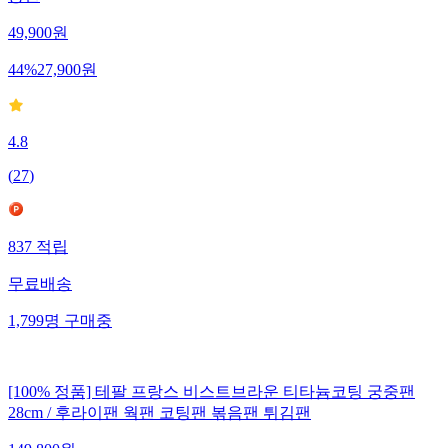
49,900
원
44
%
27,900
원
4.8
(
27
)
837
적립
무료배송
1,799
명
구매중
[100% 정품] 테팔 프랑스 비스트브라운 티타늄코팅 궁중팬
28cm / 후라이팬 웍팬 코팅팬 볶음팬 튀김팬