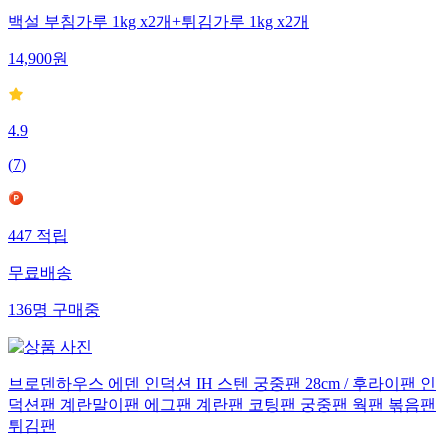
백설 부침가루 1kg x2개+튀김가루 1kg x2개
14,900
원
4.9
(
7
)
447
적립
무료배송
136
명
구매중
브로덴하우스 에덴 인덕션 IH 스텐 궁중팬 28cm / 후라이팬 인
덕션팬 계란말이팬 에그팬 계란팬 코팅팬 궁중팬 웍팬 볶음팬
튀김팬