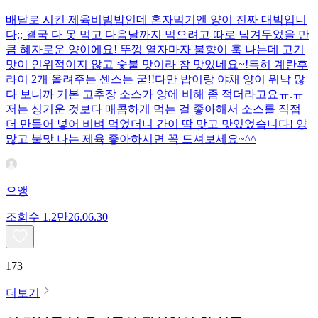
배달로 시킨 제육비빔밥인데 혼자먹기엔 양이 진짜 대박입니
다;; 결국 다 못 먹고 다음날까지 먹으려고 따로 남겨두었을 만
큼 혜자로운 양이에요! 뚜껑 열자마자 불향이 훅 나는데 고기
맛이 인위적이지 않고 숯불 맛이라 참 맛있네요~!특히 계란후
라이 2개 올려주는 센스는 굳!! ​다만 밥이랑 야채 양이 워낙 많
다 보니까 기본 고추장 소스가 양에 비해 좀 적더라고요ㅠ.ㅠ
저는 싱거운 것보다 매콤하게 먹는 걸 좋아해서 소스를 직접
더 만들어 넣어 비벼 먹었더니 간이 딱 맞고 맛있었습니다! 양
많고 불맛 나는 제육 좋아하시면 꼭 드셔보세요~^^
으앵
조회수
1.2만
26.06.30
173
더보기