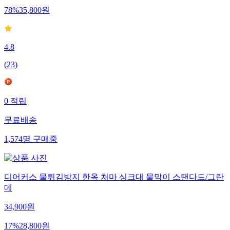
78
%
35,800
원
4.8
(
23
)
0
적립
무료배송
1,574
명
구매중
디어커스 물튀김방지 한옥 처마 싱크대 물막이 스탠다드/그란
데
34,900
원
17
%
28,800
원