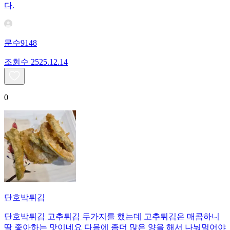
다.
문수9148
조회수
25
25.12.14
0
단호박튀김
단호박튀김 고추튀김 두가지를 했는데 고추튀김은 매콤하니
딱 좋아하는 맛이네요 다음에 좀더 많은 양을 해서 나눠먹어야