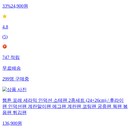
33
%
24,900
원
4.8
(
5
)
747
적립
무료배송
299
명
구매중
햄튼 포레 세라믹 인덕션 소테팬 2종세트 (24+26cm) / 후라이
팬 인덕션팬 계란말이팬 에그팬 계란팬 코팅팬 궁중팬 웍팬 볶
음팬 튀김팬
136,900
원