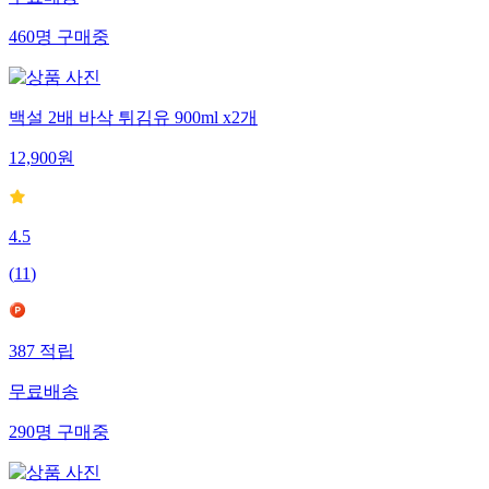
무료배송
460
명
구매중
백설 2배 바삭 튀김유 900ml x2개
12,900
원
4.5
(
11
)
387
적립
무료배송
290
명
구매중