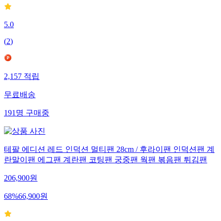
5.0
(
2
)
2,157
적립
무료배송
191
명
구매중
테팔 에디션 레드 인덕션 멀티팬 28cm / 후라이팬 인덕션팬 계
란말이팬 에그팬 계란팬 코팅팬 궁중팬 웍팬 볶음팬 튀김팬
206,900
원
68
%
66,900
원