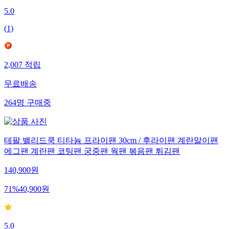
5.0
(
1
)
2,007
적립
무료배송
264
명
구매중
테팔 밸리드쿡 티타늄 프라이팬 30cm / 후라이팬 계란말이팬
에그팬 계란팬 코팅팬 궁중팬 웍팬 볶음팬 튀김팬
140,900
원
71
%
40,900
원
5.0