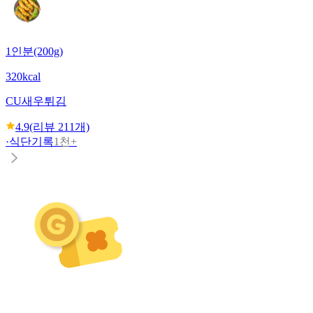
1인분(200g)
320kcal
CU
새우튀김
4.9
(리뷰
211
개)
·
식단기록
1천+