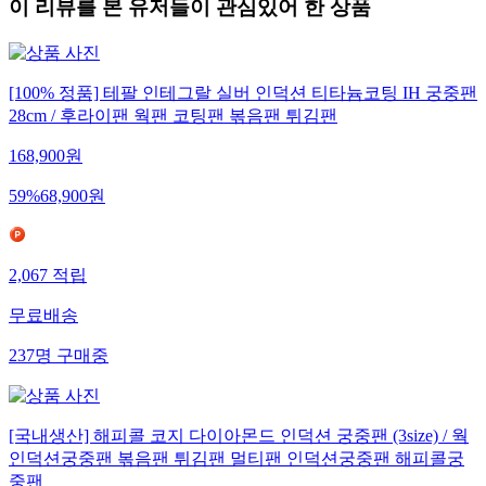
이 리뷰를 본 유저들이 관심있어 한 상품
[100% 정품] 테팔 인테그랄 실버 인덕션 티타늄코팅 IH 궁중팬
28cm / 후라이팬 웍팬 코팅팬 볶음팬 튀김팬
168,900
원
59
%
68,900
원
2,067
적립
무료배송
237
명
구매중
[국내생산] 해피콜 코지 다이아몬드 인덕션 궁중팬 (3size) / 웍
인덕션궁중팬 볶음팬 튀김팬 멀티팬 인덕션궁중팬 해피콜궁
중팬