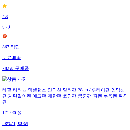
4.9
(
13
)
867
적립
무료배송
782
명
구매중
테팔 티타늄 엑셀런스 인덕션 멀티팬 28cm / 후라이팬 인덕션
팬 계란말이팬 에그팬 계란팬 코팅팬 궁중팬 웍팬 볶음팬 튀김
팬
171,900
원
58
%
71,900
원