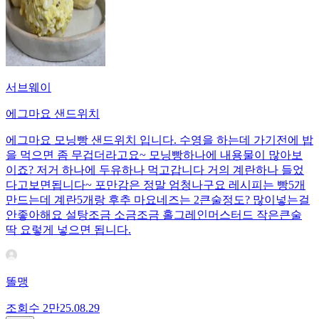
서브웨이
에그마요 샌드위치
에그마요 모닝빵 샌드위치 입니다. 수영을 하는데 가기전에 밥
을 먹으면 좀 무겁더라고요~ 모닝빵하나에 내용물이 많아보
이죠? 저거 하나에 두유하나 먹고갑니다 거의 계란하나 들었
다고보면됩니다~ 포만감은 정말 엄청나구요 레시피는 빵5개
만드는데 계란5개랑 후추 마요네즈는 2큰술정도? 많이넣는걸
안좋아해요 설탕조금 소금조금 홀그레인머스터드 작은큰술
딱 요렇게 넣으면 됩니다.
똘맹
조회수
2만
25.08.29