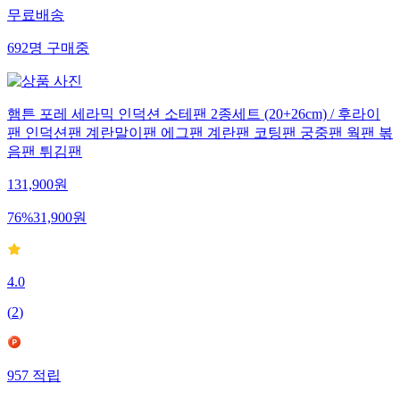
무료배송
692
명
구매중
햄튼 포레 세라믹 인덕션 소테팬 2종세트 (20+26cm) / 후라이
팬 인덕션팬 계란말이팬 에그팬 계란팬 코팅팬 궁중팬 웍팬 볶
음팬 튀김팬
131,900
원
76
%
31,900
원
4.0
(
2
)
957
적립