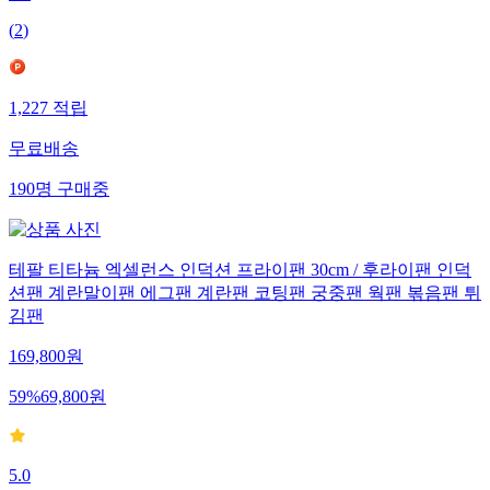
(
2
)
1,227
적립
무료배송
190
명
구매중
테팔 티타늄 엑셀런스 인덕션 프라이팬 30cm / 후라이팬 인덕
션팬 계란말이팬 에그팬 계란팬 코팅팬 궁중팬 웍팬 볶음팬 튀
김팬
169,800
원
59
%
69,800
원
5.0