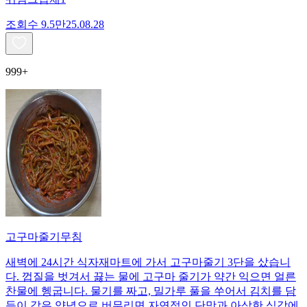
조회수
9.5만
25.08.28
999+
고구마줄기무침
새벽에 24시간 식자재마트에 가서 고구마줄기 3단을 샀습니
다. 껍질을 벗겨서 끓는 물에 고구마 줄기가 약간 익으면 얼른
찬물에 헹굽니다. 물기를 짜고, 밀가루 풀을 쑤어서 김치를 담
듯이 갖은 양념으로 버무리면 자연적인 단맛과 아삭한 식감에