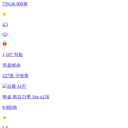
73
%
36,900
원
4.5
(
2
)
1,107
적립
무료배송
227
명
구매중
백설 튀김가루 1kg x2개
9,900
원