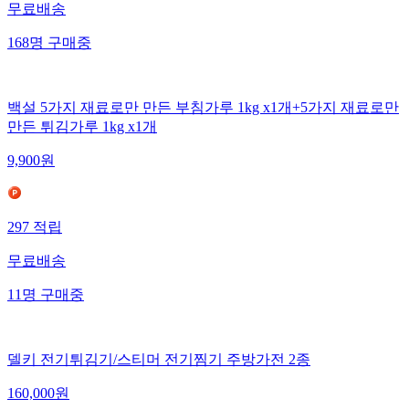
무료배송
168
명
구매중
백설 5가지 재료로만 만든 부침가루 1kg x1개+5가지 재료로만
만든 튀김가루 1kg x1개
9,900
원
297
적립
무료배송
11
명
구매중
델키 전기튀김기/스티머 전기찜기 주방가전 2종
160,000
원