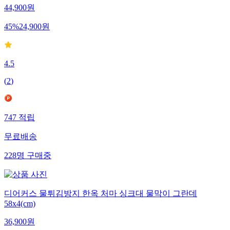
44,900
원
45
%
24,900
원
4.5
(
2
)
747
적립
무료배송
228
명
구매중
디어커스 물튀김방지 한옥 처마 싱크대 물막이 그란데
58x4(cm)
36,900
원