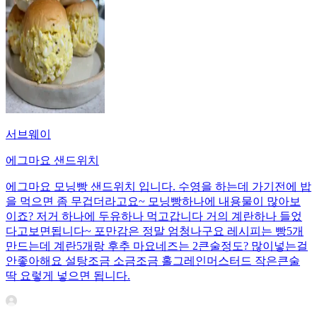
서브웨이
에그마요 샌드위치
에그마요 모닝빵 샌드위치 입니다. 수영을 하는데 가기전에 밥
을 먹으면 좀 무겁더라고요~ 모닝빵하나에 내용물이 많아보
이죠? 저거 하나에 두유하나 먹고갑니다 거의 계란하나 들었
다고보면됩니다~ 포만감은 정말 엄청나구요 레시피는 빵5개
만드는데 계란5개랑 후추 마요네즈는 2큰술정도? 많이넣는걸
안좋아해요 설탕조금 소금조금 홀그레인머스터드 작은큰술
딱 요렇게 넣으면 됩니다.