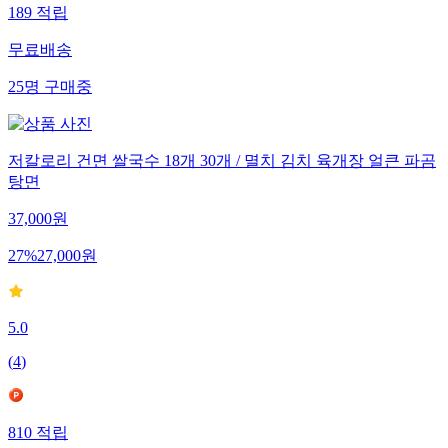
189
적립
무료배송
25
명
구매중
저칼로리 건면 쌀국수 18개 30개 / 멸치 김치 육개장 얼큰 파곰
탕면
37,000
원
27
%
27,000
원
5.0
(
4
)
810
적립