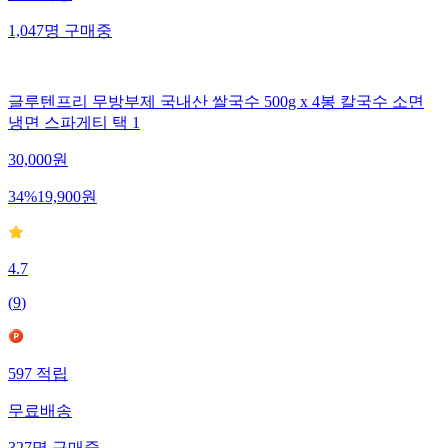
1,047
명
구매중
글루텐프리 무방부제 국내산 쌀국수 500g x 4봉 칼국수 소면
냉면 스파게티 택 1
30,000
원
34
%
19,900
원
4.7
(
9
)
597
적립
무료배송