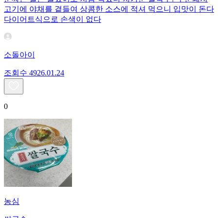
고기에 야채를 곁들여 상콤한 소스에 적셔 먹으니 입맛이 돈다
다이어트식으로 손색이 없다
소돌아이
조회수
49
26.01.24
0
농심