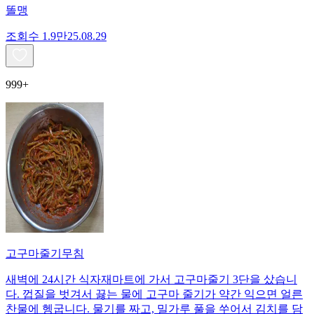
똘맹
조회수
1.9만
25.08.29
999+
고구마줄기무침
새벽에 24시간 식자재마트에 가서 고구마줄기 3단을 샀습니
다. 껍질을 벗겨서 끓는 물에 고구마 줄기가 약간 익으면 얼른
찬물에 헹굽니다. 물기를 짜고, 밀가루 풀을 쑤어서 김치를 담