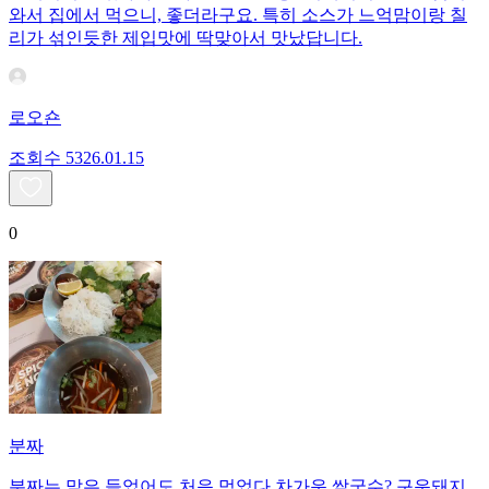
와서 집에서 먹으니, 좋더라구요. 특히 소스가 느억맘이랑 칠
리가 섞인듯한 제입맛에 딱맞아서 맛났답니다.
로오숀
조회수
53
26.01.15
0
분짜
분짜는 말은 들었어도 처음 먹었다 차가운 쌀국수? 구운돼지