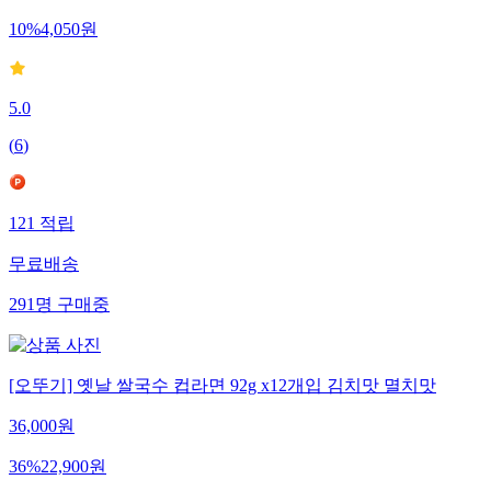
10
%
4,050
원
5.0
(
6
)
121
적립
무료배송
291
명
구매중
[오뚜기] 옛날 쌀국수 컵라면 92g x12개입 김치맛 멸치맛
36,000
원
36
%
22,900
원