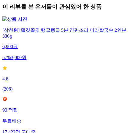
이 리뷰를 본 유저들이 관심있어 한 상품
[삼천원] 쫄깃쫄깃 탱글탱글 5분 간편조리 마라쌀국수 2인분
336g
6,900
원
57
%
3,000
원
4.8
(
206
)
90
적립
무료배송
17,422
명
구매중