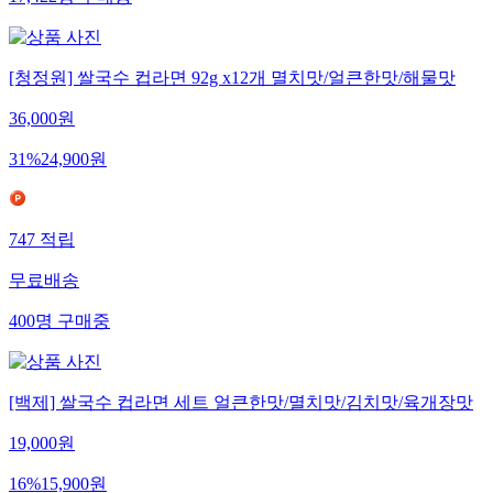
[청정원] 쌀국수 컵라면 92g x12개 멸치맛/얼큰한맛/해물맛
36,000
원
31
%
24,900
원
747
적립
무료배송
400
명
구매중
[백제] 쌀국수 컵라면 세트 얼큰한맛/멸치맛/김치맛/육개장맛
19,000
원
16
%
15,900
원