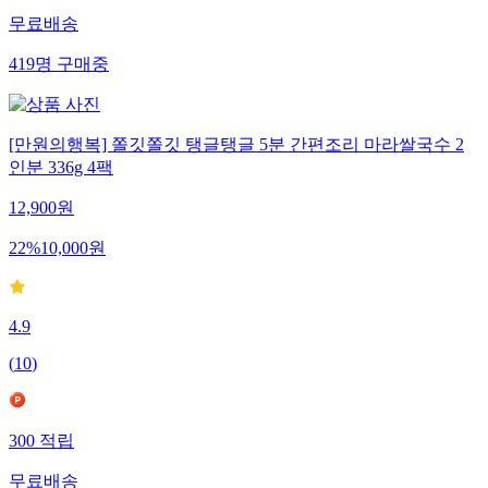
무료배송
419
명
구매중
[만원의행복] 쫄깃쫄깃 탱글탱글 5분 간편조리 마라쌀국수 2
인분 336g 4팩
12,900
원
22
%
10,000
원
4.9
(
10
)
300
적립
무료배송