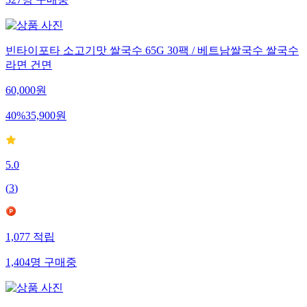
327
명
구매중
빈타이포타 소고기맛 쌀국수 65G 30팩 / 베트남쌀국수 쌀국수
라면 건면
60,000
원
40
%
35,900
원
5.0
(
3
)
1,077
적립
1,404
명
구매중