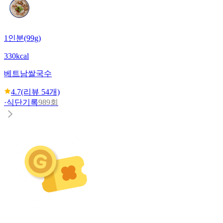
1인분(99g)
330kcal
베트남쌀국수
4.7
(리뷰
54
개)
·
식단기록
989회