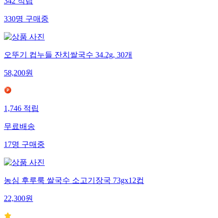
342
적립
330
명
구매중
오뚜기 컵누들 잔치쌀국수 34.2g, 30개
58,200
원
1,746
적립
무료배송
17
명
구매중
농심 후루룩 쌀국수 소고기장국 73gx12컵
22,300
원