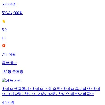
50,000
원
50
%
24,900
원
5.0
(
1
)
747
적립
무료배송
186
명
구매중
핫이슈 탱글쫄면 / 핫이슈 포차 우동 / 핫이슈 유니짜장 / 핫이
슈 고기짬뽕 / 핫이슈 오징어짬뽕 / 핫이슈 베트남 쌀국수
4,500
원