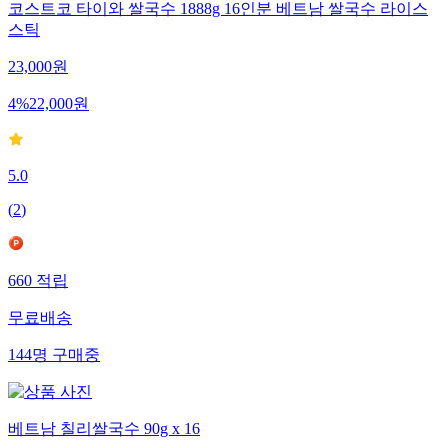
코스트코 타이와 쌀국수 1888g 16인분 베트남 쌀국수 라이스
스틱
23,000
원
4
%
22,000
원
5.0
(
2
)
660
적립
무료배송
144
명
구매중
베트남 칠리쌀국수 90g x 16