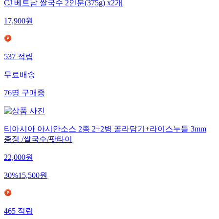
CJ 베트남 쌀국수 2인분(375g) x2개
17,900
원
537
적립
무료배송
76
명
구매중
티아시아 아시안소스 2종 2+2병 골라담기+라이스누들 3mm
증정 /쌀국수/팟타이
22,000
원
30
%
15,500
원
465
적립