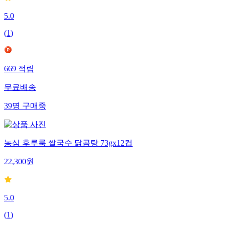
5.0
(
1
)
669
적립
무료배송
39
명
구매중
농심 후루룩 쌀국수 닭곰탕 73gx12컵
22,300
원
5.0
(
1
)