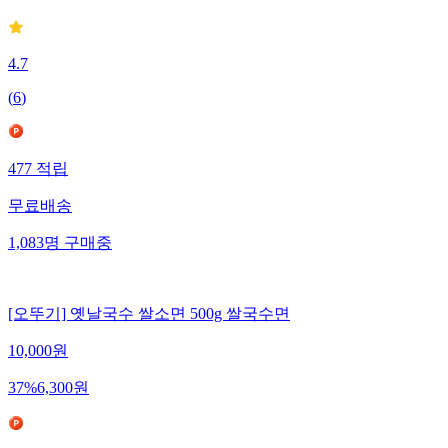
4.7
(
6
)
477
적립
무료배송
1,083
명
구매중
[오뚜기] 옛날국수 쌀소면 500g 쌀국수면
10,000
원
37
%
6,300
원