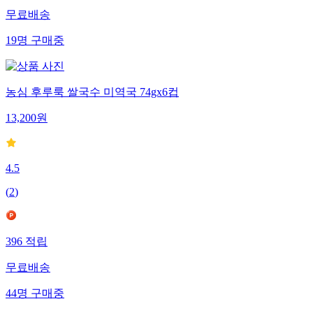
무료배송
19
명
구매중
농심 후루룩 쌀국수 미역국 74gx6컵
13,200
원
4.5
(
2
)
396
적립
무료배송
44
명
구매중