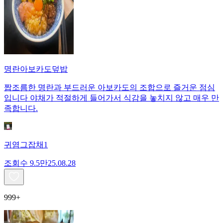
명란아보카도덮밥
짭조름한 명란과 부드러운 아보카도의 조합으로 즐거운 점심
입니다 야채가 적절하게 들어가서 식감을 놓치지 않고 매우 만
족합니다.
귀염그잡채1
조회수
9.5만
25.08.28
999+