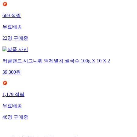
669
적립
무료배송
22
명
구매중
커클랜드 시그니춰 백제멸치 쌀국수 100g X 10 X 2
39,300
원
1,179
적립
무료배송
46
명
구매중