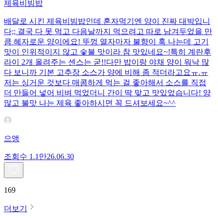
제육비빔밥
배달로 시킨 제육비빔밥인데 혼자먹기엔 양이 진짜 대박입니
다;; 결국 다 못 먹고 다음날까지 먹으려고 따로 남겨두었을 만
큼 혜자로운 양이에요! 뚜껑 열자마자 불향이 훅 나는데 고기
맛이 인위적이지 않고 숯불 맛이라 참 맛있네요~!특히 계란후
라이 2개 올려주는 센스는 굳!! ​다만 밥이랑 야채 양이 워낙 많
다 보니까 기본 고추장 소스가 양에 비해 좀 적더라고요ㅠ.ㅠ
저는 싱거운 것보다 매콤하게 먹는 걸 좋아해서 소스를 직접
더 만들어 넣어 비벼 먹었더니 간이 딱 맞고 맛있었습니다! 양
많고 불맛 나는 제육 좋아하시면 꼭 드셔보세요~^^
으앵
조회수
1.1만
26.06.30
169
더보기