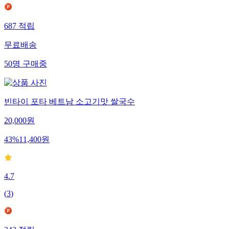
687
적립
무료배송
50
명
구매중
빈타이 포타 베트남 소고기맛 쌀국수
20,000
원
43
%
11,400
원
4.7
(
3
)