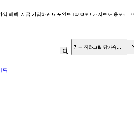
가입 혜택!
지금 가입하면
G 포인트 10,000P + 캐시로또 응모권 1
7
직화그릴 닭가슴살 큐브 
기록