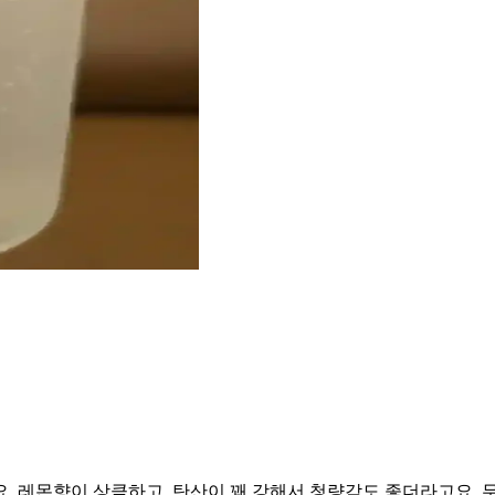
었어요. 레몬향이 상큼하고, 탄산이 꽤 강해서 청량감도 좋더라고요.