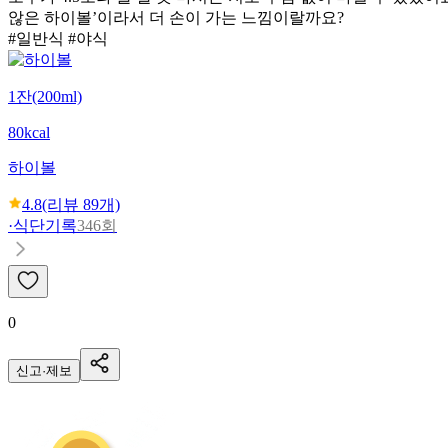
않은 하이볼’이라서 더 손이 가는 느낌이랄까요?
#일반식 #야식
1잔(200ml)
80kcal
하이볼
4.8
(리뷰
89
개)
·
식단기록
346회
0
신고·제보