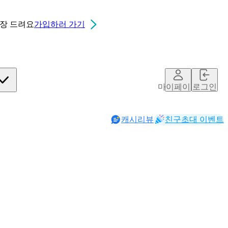
0장
드려요
가입하러 가기
칮ㄷ
마이페이지
로그인
캐시리뷰
친구초대 이벤트