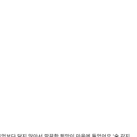
 무엇보다 달지 않아서 깔끔한 뒷맛이 마음에 들었어요.‘술 같지