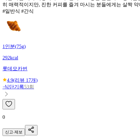
히 매력적이지만, 진한 커피를 즐겨 마시는 분들에게는 살짝 약
#일반식 #간식
1인분(75g)
292kcal
롯데
모카번
4.9
(리뷰
17
개)
·
식단기록
53회
0
신고·제보