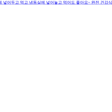
동장고에 넣어두고 먹고 냉동실에 넣어놓고 먹어도 좋아요~ 완전 건강식