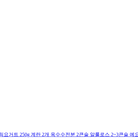
거트 250g 계란 2개 옥수수전분 2큰술 알룰로스 2~3큰술 예요