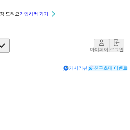
0장
드려요
가입하러 가기
마이페이지
로그인
캐시리뷰
친구초대 이벤트