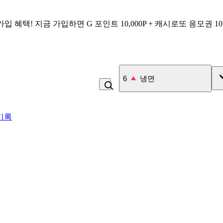
가입 혜택!
지금 가입하면
G 포인트 10,000P + 캐시로또 응모권 1
7
김치
기록