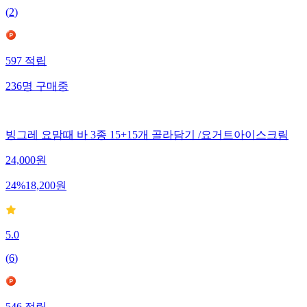
(
2
)
597
적립
236
명
구매중
빙그레 요맘때 바 3종 15+15개 골라담기 /요거트아이스크림
24,000
원
24
%
18,200
원
5.0
(
6
)
546
적립