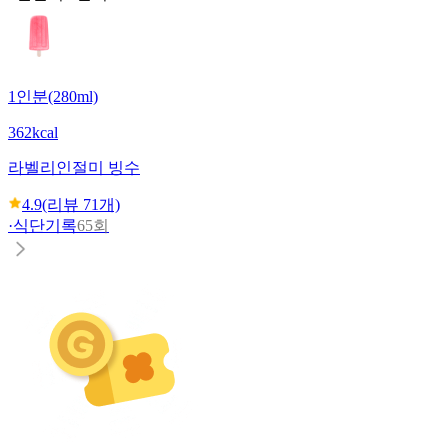
1인분(280ml)
362kcal
라벨리
인절미 빙수
4.9
(리뷰
71
개)
·
식단기록
65회