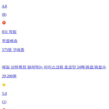
4.8
(
8
)
831
적립
무료배송
575
명
구매중
매일 상하목장 얼려먹는 아이스크림 초코맛 24팩/음료/음료수
29,200
원
5.0
(
1
)