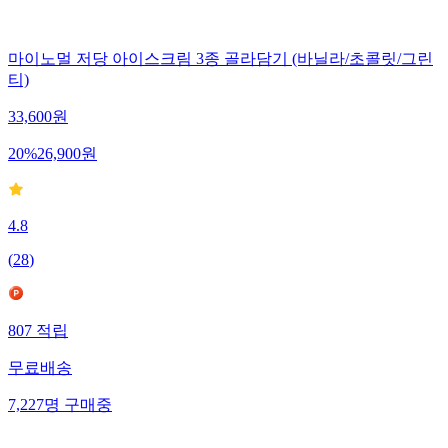
마이노멀 저당 아이스크림 3종 골라담기 (바닐라/초콜릿/그린
티)
33,600
원
20
%
26,900
원
4.8
(
28
)
807
적립
무료배송
7,227
명
구매중