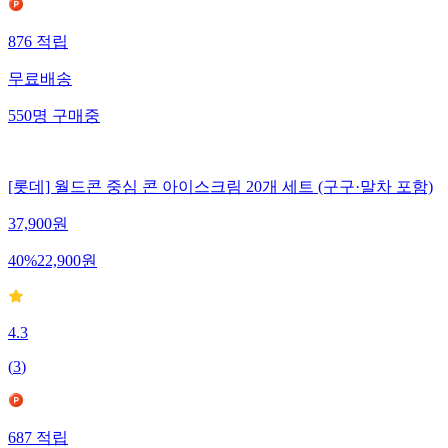
876
적립
무료배송
550
명
구매중
[롯데] 월드콘 중심 콘 아이스크림 20개 세트 (구구·말차 포함)
37,900
원
40
%
22,900
원
4.3
(
3
)
687
적립