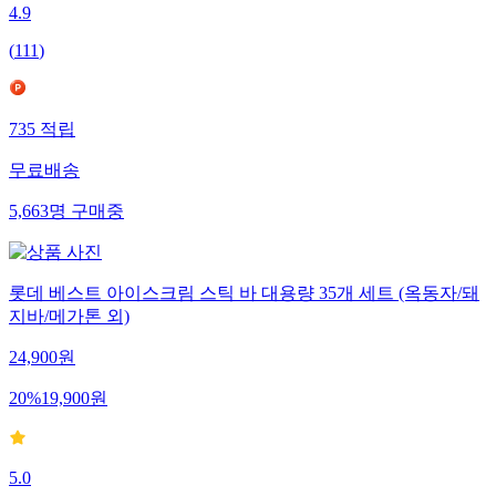
4.9
(
111
)
735
적립
무료배송
5,663
명
구매중
롯데 베스트 아이스크림 스틱 바 대용량 35개 세트 (옥동자/돼
지바/메가톤 외)
24,900
원
20
%
19,900
원
5.0