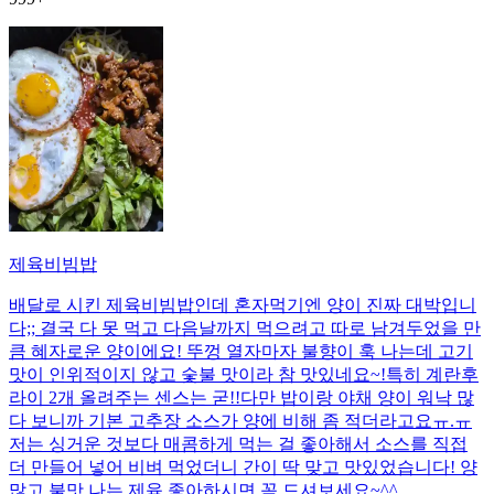
제육비빔밥
배달로 시킨 제육비빔밥인데 혼자먹기엔 양이 진짜 대박입니
다;; 결국 다 못 먹고 다음날까지 먹으려고 따로 남겨두었을 만
큼 혜자로운 양이에요! 뚜껑 열자마자 불향이 훅 나는데 고기
맛이 인위적이지 않고 숯불 맛이라 참 맛있네요~!특히 계란후
라이 2개 올려주는 센스는 굳!! ​다만 밥이랑 야채 양이 워낙 많
다 보니까 기본 고추장 소스가 양에 비해 좀 적더라고요ㅠ.ㅠ
저는 싱거운 것보다 매콤하게 먹는 걸 좋아해서 소스를 직접
더 만들어 넣어 비벼 먹었더니 간이 딱 맞고 맛있었습니다! 양
많고 불맛 나는 제육 좋아하시면 꼭 드셔보세요~^^