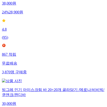
38,000
원
24
%
28,900
원
4.8
(
95
)
867
적립
무료배송
3,870
명
구매중
빙그레 인기 아이스크림 바 20+20개 골라담기 /메로나/비비빅/
쿠앤크/캔디바
30,000
원