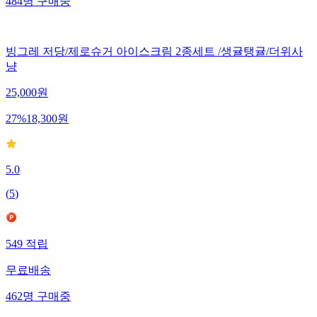
484
명
구매중
빙그레 저당/제로슈거 아이스크림 2종세트 /생귤탱귤/더위사
냥
25,000
원
27
%
18,300
원
5.0
(
5
)
549
적립
무료배송
462
명
구매중