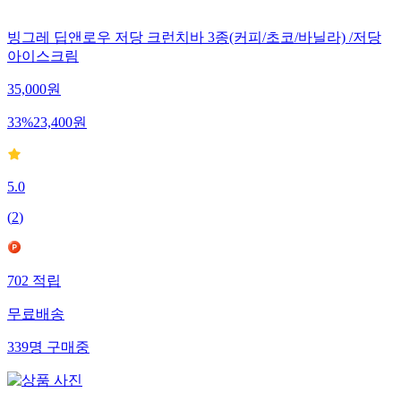
빙그레 딥앤로우 저당 크런치바 3종(커피/초코/바닐라) /저당
아이스크림
35,000
원
33
%
23,400
원
5.0
(
2
)
702
적립
무료배송
339
명
구매중