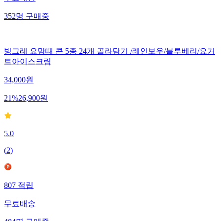
무료배송
352
명
구매중
빙그레 요맘때 콘 5종 24개 골라담기 /레인보우/블루베리/요거
트아이스크림
34,000
원
21
%
26,900
원
5.0
(
2
)
807
적립
무료배송