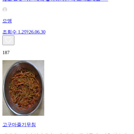
으앵
조회수
1.2만
26.06.30
187
고구마줄기무침