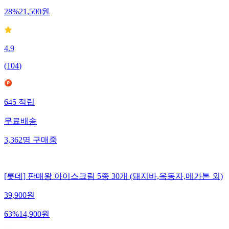
28
%
21,500
원
4.9
(
104
)
645
적립
무료배송
3,362
명
구매중
[롯데] 판매왕 아이스크림 5종 30개 (돼지바,옥동자,메가톤 외)
39,900
원
63
%
14,900
원