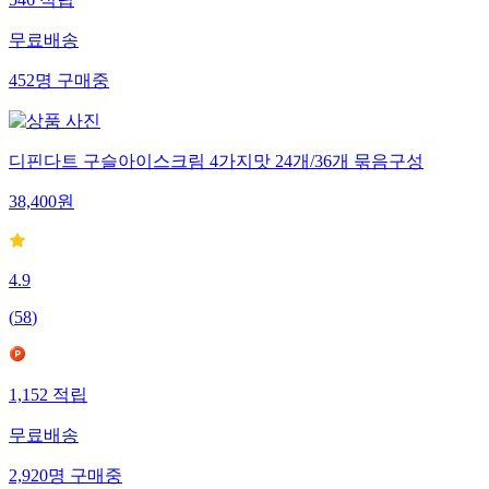
무료배송
452
명
구매중
디핀다트 구슬아이스크림 4가지맛 24개/36개 묶음구성
38,400
원
4.9
(
58
)
1,152
적립
무료배송
2,920
명
구매중