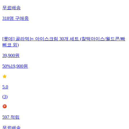
무료배송
318
명
구매중
[롯데] 골라먹는 아이스크림 30개 세트 (찰떡아이스/월드콘/빠
삐코 외)
39,900
원
50
%
19,900
원
5.0
(
3
)
597
적립