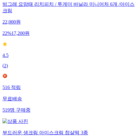
빙그레 요맘때 리치피치 / 투게더 바닐라 미니어처 6개 /아이스
크림
22,000
원
22
%
17,200
원
4.5
(
2
)
516
적립
무료배송
519
명
구매중
부드러운 생크림 아이스크림 찹살떡 3종