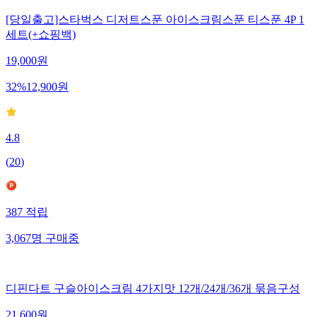
[당일출고]스타벅스 디저트스푼 아이스크림스푼 티스푼 4P 1
세트(+쇼핑백)
19,000
원
32
%
12,900
원
4.8
(
20
)
387
적립
3,067
명
구매중
디핀다트 구슬아이스크림 4가지맛 12개/24개/36개 묶음구성