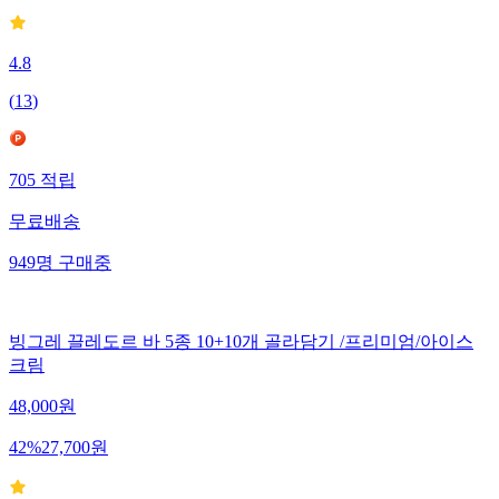
4.8
(
13
)
705
적립
무료배송
949
명
구매중
빙그레 끌레도르 바 5종 10+10개 골라담기 /프리미엄/아이스
크림
48,000
원
42
%
27,700
원