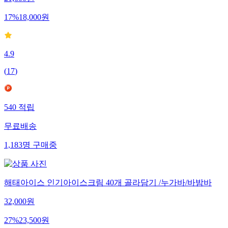
21,600
원
17
%
18,000
원
4.9
(
17
)
540
적립
무료배송
1,183
명
구매중
해태아이스 인기아이스크림 40개 골라담기 /누가바/바밤바
32,000
원
27
%
23,500
원