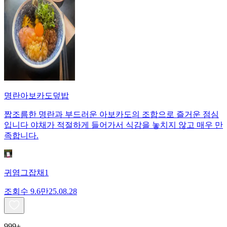
명란아보카도덮밥
짭조름한 명란과 부드러운 아보카도의 조합으로 즐거운 점심
입니다 야채가 적절하게 들어가서 식감을 놓치지 않고 매우 만
족합니다.
귀염그잡채1
조회수
9.6만
25.08.28
999+