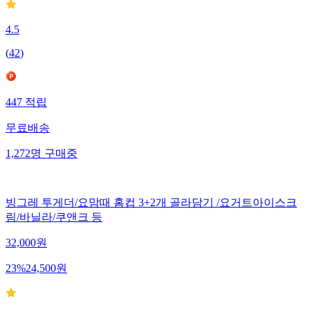
4.5
(
42
)
447
적립
무료배송
1,272
명
구매중
빙그레 투게더/요맘때 홈컵 3+2개 골라담기 /요거트아이스크
림/바닐라/쿠앤크 등
32,000
원
23
%
24,500
원