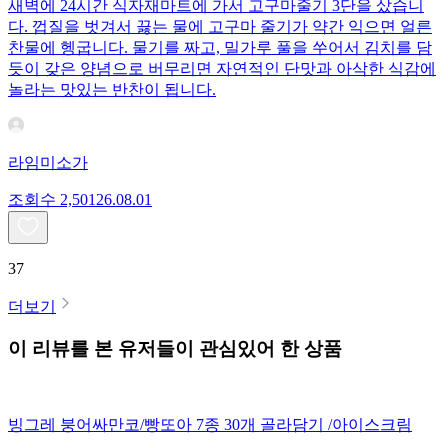
새벽에 24시간 식자재마트에 가서 고구마줄기 3단을 샀습니
다. 껍질을 벗겨서 끓는 물에 고구마 줄기가 약간 익으면 얼른
찬물에 헹굽니다. 물기를 짜고, 밀가루 풀을 쑤어서 김치를 담
듯이 갖은 양념으로 버무리면 자연적인 단맛과 아삭한 식감에
놀라는 맛있는 반찬이 됩니다.
라임미소가
조회수
2,501
26.08.01
37
더보기
이 리뷰를 본 유저들이 관심있어 한 상품
빙그레 붕어싸만코/빵또아 7종 30개 골라담기 /아이스크림