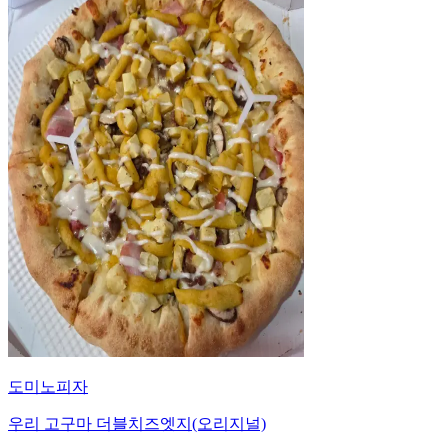
도미노피자
우리 고구마 더블치즈엣지(오리지널)