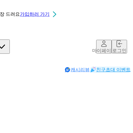
0장
드려요
가입하러 가기
마이페이지
로그인
캐시리뷰
친구초대 이벤트