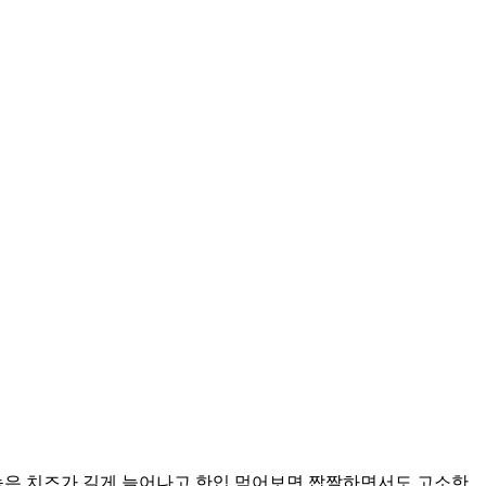
녹은 치즈가 길게 늘어나고 한입 먹어보면 짭짤하면서도 고소한