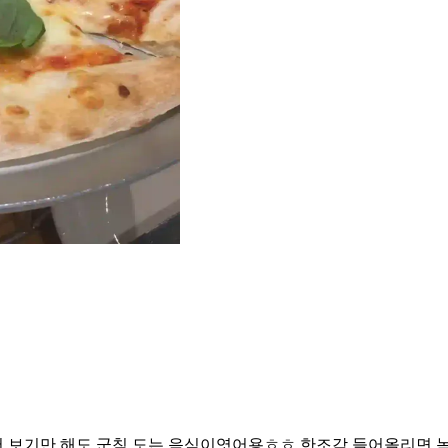
 보기만 해도 군침 도는 음식이엿어용ㅎㅎ 한조각 들어올리면 