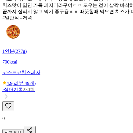
치즈맛이 입안 가득 퍼지더라구여ㅋㅋ 도우는 겉이 살짝 바삭하
끝까지 질리지 않고 먹기 좋구용ㅎㅎ 따뜻할때 먹으면 치즈가 
#일반식 #저녁
1인분(277g)
700kcal
코스트코
치즈피자
4.9
(리뷰
49
개)
·
식단기록
230회
0
신고·제보