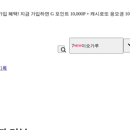
가입 혜택!
지금 가입하면
G 포인트 10,000P + 캐시로또 응모권 1
7
미숫가루
기록