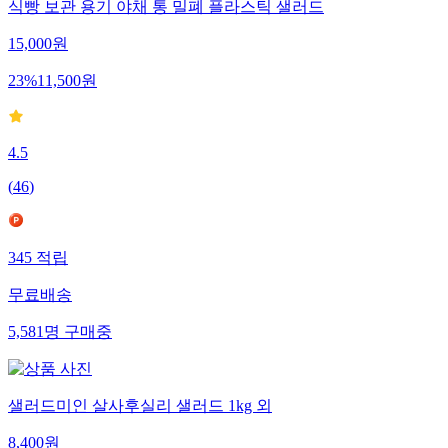
식빵 보관 용기 야채 통 밀폐 플라스틱 샐러드
15,000
원
23
%
11,500
원
4.5
(
46
)
345
적립
무료배송
5,581
명
구매중
샐러드미인 살사후실리 샐러드 1kg 외
8,400
원