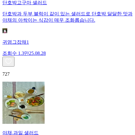
단호박고구마 샐러드
단호박과 두부 블럭이 같이 있는 샐러드로 단호박 달달한 맛과
야채의 아싹이는 식감이 매우 조화롭습니다.
귀염그잡채1
조회수
1.3만
25.08.28
727
야채,과일 샐러드