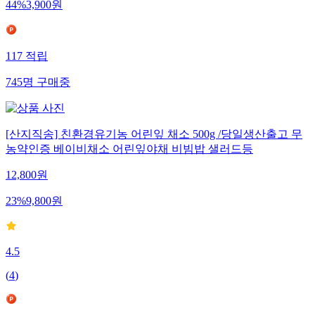
44
%
3,900
원
117
적립
745
명
구매중
[산지직송] 친환경유기농 어린잎 채소 500g /당일생산출고 무
농약인증 베이비채소 어린잎야채 비빔밥 샐러드등
12,800
원
23
%
9,800
원
4.5
(
4
)