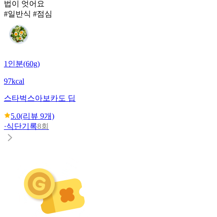
법이 엇어요
#일반식 #점심
1인분(60g)
97kcal
스타벅스
아보카도 딥
5.0
(리뷰
9
개)
·
식단기록
8회