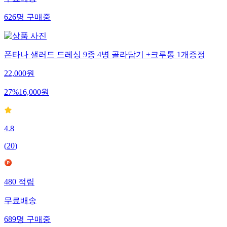
무료배송
626
명
구매중
폰타나 샐러드 드레싱 9종 4병 골라담기 +크루통 1개증정
22,000
원
27
%
16,000
원
4.8
(
20
)
480
적립
무료배송
689
명
구매중