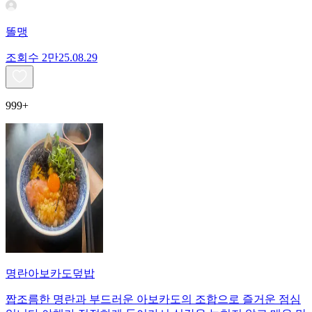
똘맹
조회수
2만
25.08.29
999+
명란아보카도덮밥
짭조름한 명란과 부드러운 아보카도의 조합으로 즐거운 점심