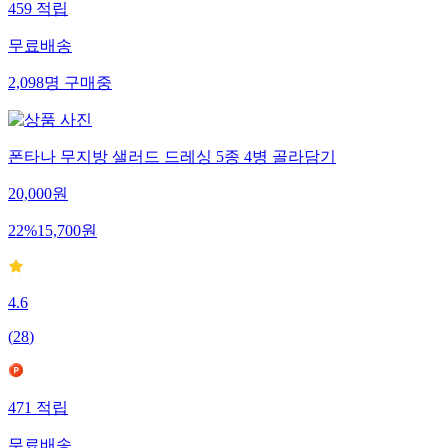
459
적립
무료배송
2,098
명
구매중
폰타나 무지방 샐러드 드레싱 5종 4병 골라담기
20,000
원
22
%
15,700
원
4.6
(
28
)
471
적립