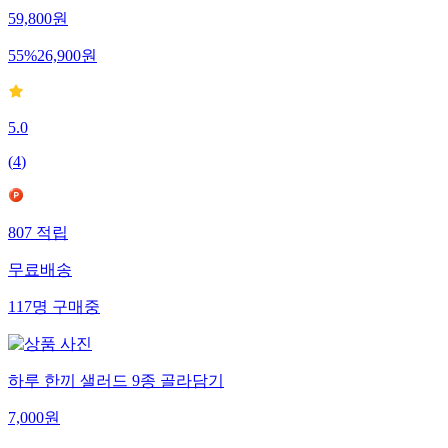
59,800
원
55
%
26,900
원
5.0
(
4
)
807
적립
무료배송
117
명
구매중
하루 한끼 샐러드 9종 골라담기
7,000
원