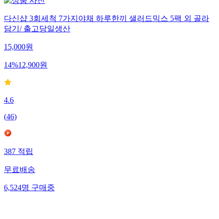
다신샵 3회세척 7가지야채 하루한끼 샐러드믹스 5팩 외 골라
담기/ 출고당일생산
15,000
원
14
%
12,900
원
4.6
(
46
)
387
적립
무료배송
6,524
명
구매중