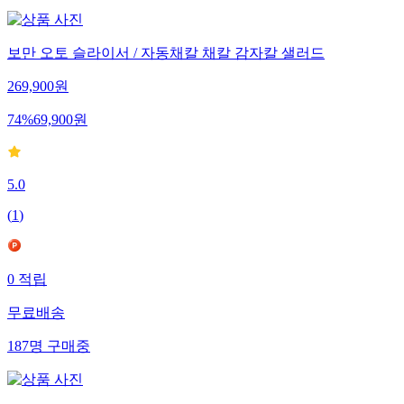
보만 오토 슬라이서 / 자동채칼 채칼 감자칼 샐러드
269,900
원
74
%
69,900
원
5.0
(
1
)
0
적립
무료배송
187
명
구매중