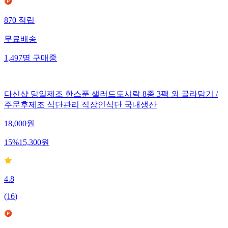
870
적립
무료배송
1,497
명
구매중
다신샵 당일제조 한스푼 샐러드도시락 8종 3팩 외 골라담기 /
주문후제조 식단관리 직장인식단 국내생산
18,000
원
15
%
15,300
원
4.8
(
16
)