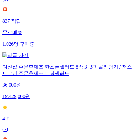
837
적립
무료배송
1,026
명
구매중
다신샵 주문후제조 한스푼샐러드 8종 3+3팩 골라담기 / 저스
트그린 주문후제조 토핑샐러드
36,000
원
19
%
29,000
원
4.7
(
7
)