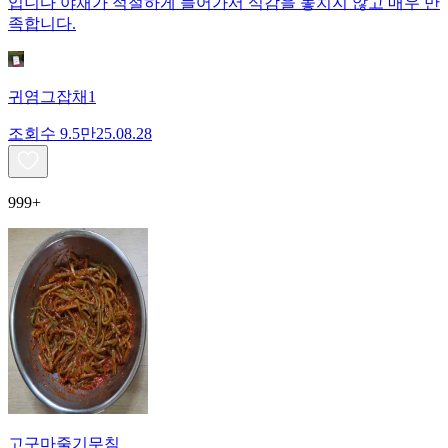
입니다 야채가 적절하게 들어가서 식감을 놓치지 않고 매우 만
족합니다.
귀염그잡채1
조회수
9.5만
25.08.28
999+
고구마줄기무침