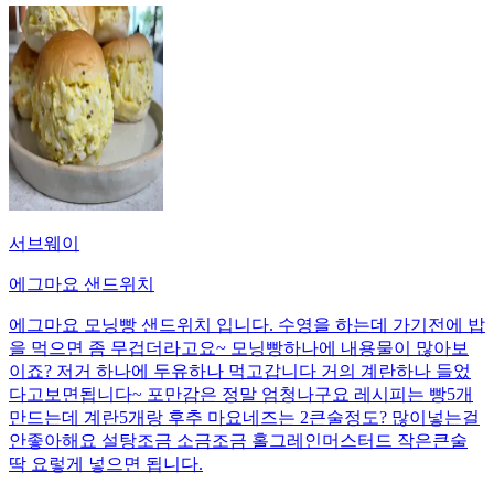
서브웨이
에그마요 샌드위치
에그마요 모닝빵 샌드위치 입니다. 수영을 하는데 가기전에 밥
을 먹으면 좀 무겁더라고요~ 모닝빵하나에 내용물이 많아보
이죠? 저거 하나에 두유하나 먹고갑니다 거의 계란하나 들었
다고보면됩니다~ 포만감은 정말 엄청나구요 레시피는 빵5개
만드는데 계란5개랑 후추 마요네즈는 2큰술정도? 많이넣는걸
안좋아해요 설탕조금 소금조금 홀그레인머스터드 작은큰술
딱 요렇게 넣으면 됩니다.