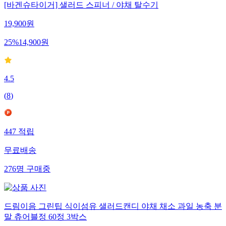
[바겐슈타이거] 샐러드 스피너 / 야채 탈수기
19,900
원
25
%
14,900
원
4.5
(
8
)
447
적립
무료배송
276
명
구매중
드림이음 그린팁 식이섬유 샐러드캔디 야채 채소 과일 농축 분
말 츄어블정 60정 3박스