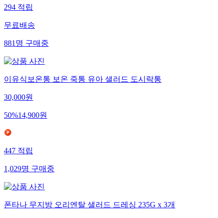
294
적립
무료배송
881
명
구매중
이유식보온통 보온 죽통 유아 샐러드 도시락통
30,000
원
50
%
14,900
원
447
적립
1,029
명
구매중
폰타나 무지방 오리엔탈 샐러드 드레싱 235G x 3개