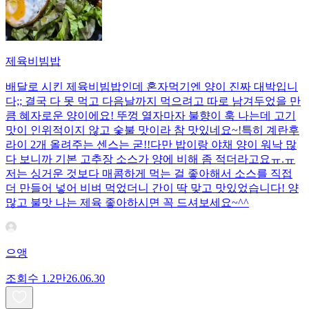
제육비빔밥
배달로 시킨 제육비빔밥인데 혼자먹기엔 양이 진짜 대박입니
다;; 결국 다 못 먹고 다음날까지 먹으려고 따로 남겨두었을 만
큼 혜자로운 양이에요! 뚜껑 열자마자 불향이 훅 나는데 고기
맛이 인위적이지 않고 숯불 맛이라 참 맛있네요~!특히 계란후
라이 2개 올려주는 센스는 굳!! ​다만 밥이랑 야채 양이 워낙 많
다 보니까 기본 고추장 소스가 양에 비해 좀 적더라고요ㅠ.ㅠ
저는 싱거운 것보다 매콤하게 먹는 걸 좋아해서 소스를 직접
더 만들어 넣어 비벼 먹었더니 간이 딱 맞고 맛있었습니다! 양
많고 불맛 나는 제육 좋아하시면 꼭 드셔보세요~^^
으앵
조회수
1.2만
26.06.30