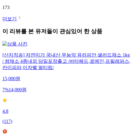
173
더보기
이 리뷰를 본 유저들이 관심있어 한 상품
[산지직송] 자연미가 국내산 무농약 유러피안 샐러드채소 1kg
/ 쌈채소 4종내외 당일포장출고 /버터헤드,로메인,프릴레퍼스,
카이피라,이자벨 멀티립/
15,000
원
7
%
14,000
원
4.8
(
117
)