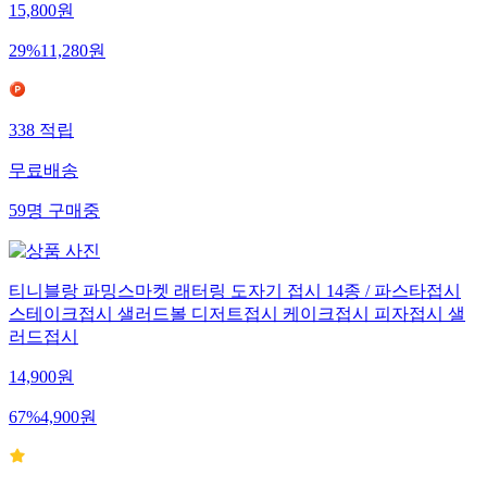
15,800
원
29
%
11,280
원
338
적립
무료배송
59
명
구매중
티니블랑 파밍스마켓 래터링 도자기 접시 14종 / 파스타접시
스테이크접시 샐러드볼 디저트접시 케이크접시 피자접시 샐
러드접시
14,900
원
67
%
4,900
원