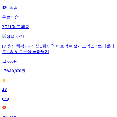
420
적립
무료배송
2,731
명
구매중
[만원의행복] 다신샵 3회세척 바로먹는 샐러드믹스 / 토핑샐러
드 9종 세트구성 골라담기
12,000
원
17
%
10,000
원
4.8
(
96
)