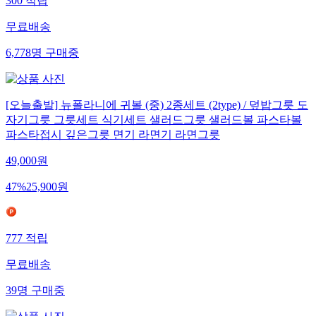
300
적립
무료배송
6,778
명
구매중
[오늘출발] 뉴폴라니에 귀볼 (중) 2종세트 (2type) / 덮밥그릇 도
자기그릇 그릇세트 식기세트 샐러드그릇 샐러드볼 파스타볼
파스타접시 깊은그릇 면기 라면기 라면그릇
49,000
원
47
%
25,900
원
777
적립
무료배송
39
명
구매중