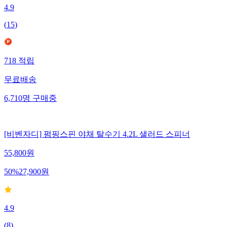
4.9
(
15
)
718
적립
무료배송
6,710
명
구매중
[비벤자디] 펌핑스핀 야채 탈수기 4.2L 샐러드 스피너
55,800
원
50
%
27,900
원
4.9
(
8
)