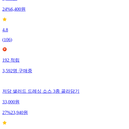
24
%
6,400
원
4.8
(
106
)
192
적립
3,592
명
구매중
저당 샐러드 드레싱 소스 3종 골라담기
33,000
원
27
%
23,940
원