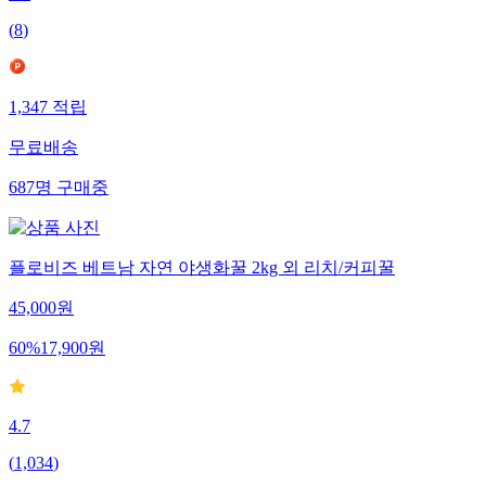
4.9
(
8
)
1,347
적립
무료배송
687
명
구매중
플로비즈 베트남 자연 야생화꿀 2kg 외 리치/커피꿀
45,000
원
60
%
17,900
원
4.7
(
1,034
)