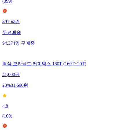
(
399
)
891
적립
무료배송
94,374
명
구매중
맥심 모카골드 커피믹스 180T (160T+20T)
41,000
원
23
%
31,660
원
4.8
(
100
)