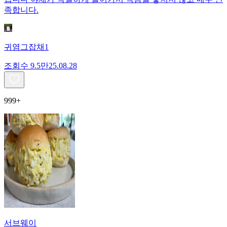
족합니다.
귀염그잡채1
조회수
9.5만
25.08.28
999+
서브웨이