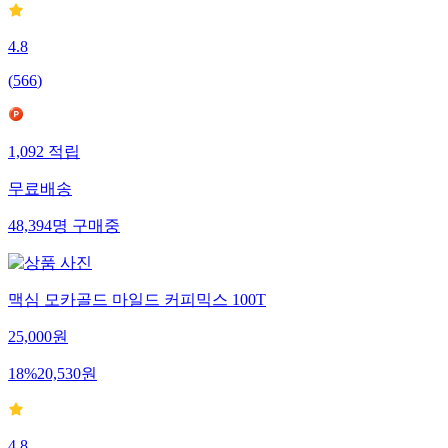
4.8
(
566
)
1,092
적립
무료배송
48,394
명
구매중
맥심 모카골드 마일드 커피믹스 100T
25,000
원
18
%
20,530
원