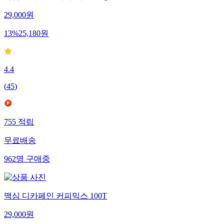
맥심 모카골드 커피 리필 500g
29,000
원
13
%
25,180
원
4.4
(
45
)
755
적립
무료배송
962
명
구매중
맥심 디카페인 커피믹스 100T
29,000
원