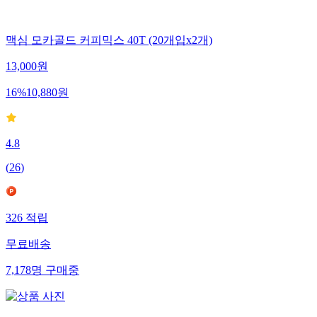
맥심 모카골드 커피믹스 40T (20개입x2개)
13,000
원
16
%
10,880
원
4.8
(
26
)
326
적립
무료배송
7,178
명
구매중