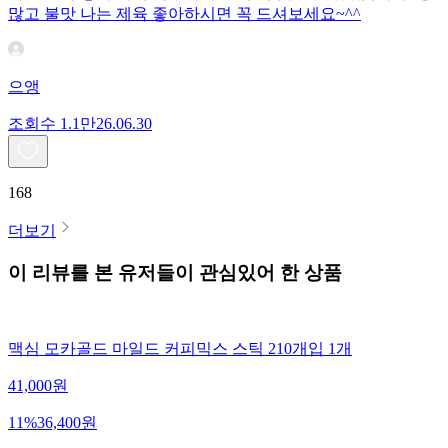
많고 불맛 나는 제육 좋아하시면 꼭 드셔보세요~^^
으앵
조회수
1.1만
26.06.30
168
더보기
이 리뷰를 본 유저들이 관심있어 한 상품
맥심 모카골드 마일드 커피믹스 스틱 210개입 1개
41,000
원
11
%
36,400
원