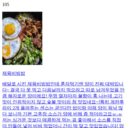
105
제육비빔밥
배달로 시킨 제육비빔밥인데 혼자먹기엔 양이 진짜 대박입니
다;; 결국 다 못 먹고 다음날까지 먹으려고 따로 남겨두었을 만
큼 혜자로운 양이에요! 뚜껑 열자마자 불향이 훅 나는데 고기
맛이 인위적이지 않고 숯불 맛이라 참 맛있네요~!특히 계란후
라이 2개 올려주는 센스는 굳!! ​다만 밥이랑 야채 양이 워낙 많
다 보니까 기본 고추장 소스가 양에 비해 좀 적더라고요ㅠ.ㅠ
저는 싱거운 것보다 매콤하게 먹는 걸 좋아해서 소스를 직접
더 만들어 넣어 비벼 먹었더니 간이 딱 맞고 맛있었습니다! 양