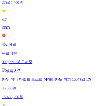
27
%
15,400
원
4.7
(
357
)
462
적립
무료배송
999,999+
명
구매중
카누 미니 마일드 로스트 아메리카노 커피 150개입 1개
45,000
원
15
%
38,200
원