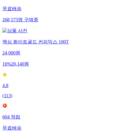
무료배송
268,575
명
구매중
맥심 화이트골드 커피믹스 100T
24,000
원
16
%
20,140
원
4.8
(
113
)
604
적립
무료배송