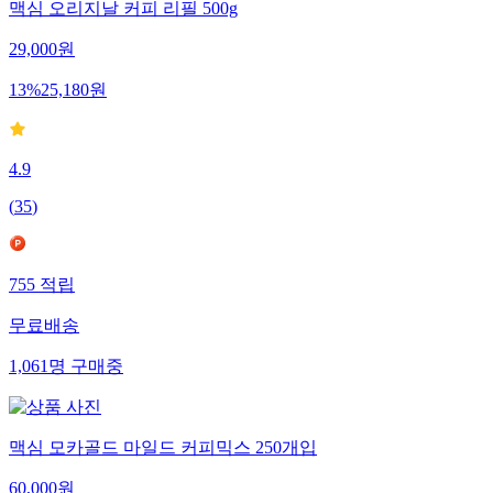
맥심 오리지날 커피 리필 500g
29,000
원
13
%
25,180
원
4.9
(
35
)
755
적립
무료배송
1,061
명
구매중
맥심 모카골드 마일드 커피믹스 250개입