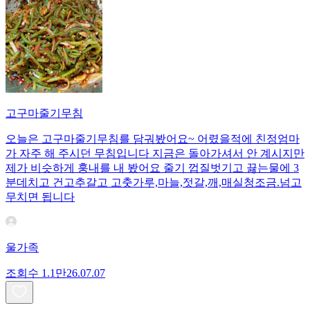
고구마줄기무침
오늘은 고구마줄기무침를 담궈봤어요~ 어렸을적에 친정엄마
가 자주 해 주시던 무침입니다 지금은 돌아가셔서 안 계시지만
제가 비슷하게 훙내를 내 봤어요 줄기 껍질벗기고 끓는물에 3
분데치고 건고추갈고 고춧가루,마늘,젓갈,깨,매실청조금.넘고
무치면 됩니다
울가족
조회수
1.1만
26.07.07