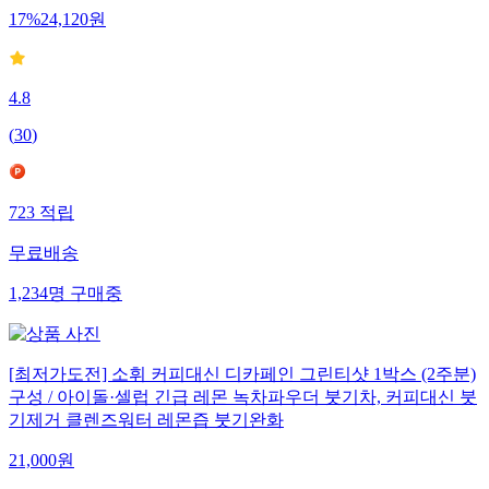
17
%
24,120
원
4.8
(
30
)
723
적립
무료배송
1,234
명
구매중
[최저가도전] 소휘 커피대신 디카페인 그린티샷 1박스 (2주분)
구성 / 아이돌·셀럽 긴급 레몬 녹차파우더 붓기차, 커피대신 붓
기제거 클렌즈워터 레몬즙 붓기완화
21,000
원