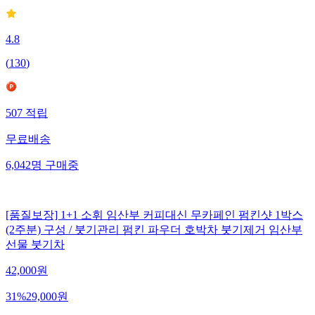
4.8
(
130
)
507
적립
무료배송
6,042
명
구매중
[품질보장] 1+1 소휘 임산부 커피대신 무카페인 펌킨샷 1박스
(2주분) 구성 / 붓기관리 펌킨 파우더 호박차 붓기제거 임산부
선물 붓기차
42,000
원
31
%
29,000
원