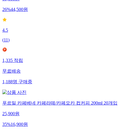
60,000
원
26
%
44,500
원
4.5
(
11
)
1,335
적립
무료배송
1,188
명
구매중
푸르밀 카페베네 카페라떼/카페모카 컵커피 200ml 20개입
25,900
원
35
%
16,900
원