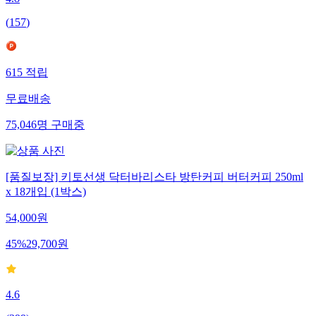
4.8
(
157
)
615
적립
무료배송
75,046
명
구매중
[품질보장] 키토선생 닥터바리스타 방탄커피 버터커피 250ml
x 18개입 (1박스)
54,000
원
45
%
29,700
원
4.6