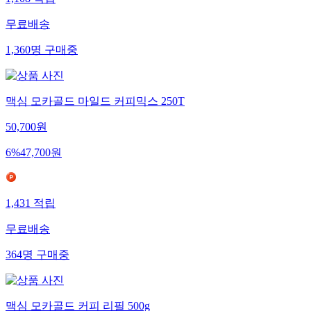
1,108
적립
무료배송
1,360
명
구매중
맥심 모카골드 마일드 커피믹스 250T
50,700
원
6
%
47,700
원
1,431
적립
무료배송
364
명
구매중