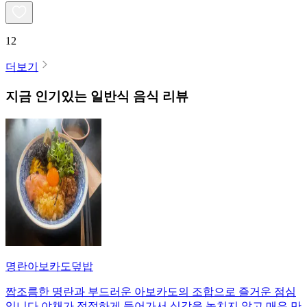
12
더보기
지금 인기있는
일반식
음식 리뷰
명란아보카도덮밥
짭조름한 명란과 부드러운 아보카도의 조합으로 즐거운 점심
입니다 야채가 적절하게 들어가서 식감을 놓치지 않고 매우 만