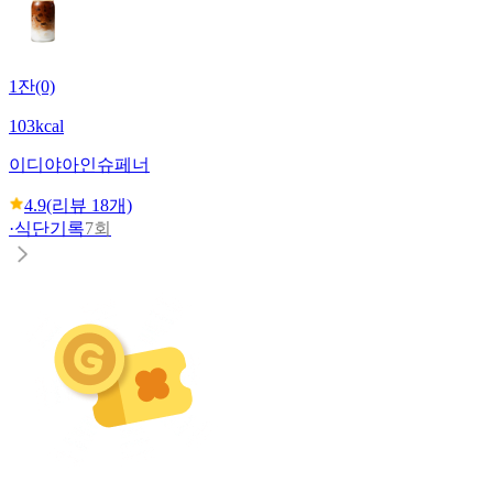
1잔(0)
103kcal
이디야
아인슈페너
4.9
(리뷰
18
개)
·
식단기록
7회