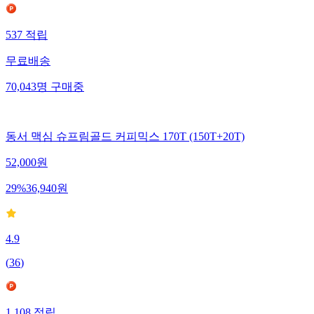
537
적립
무료배송
70,043
명
구매중
동서 맥심 슈프림골드 커피믹스 170T (150T+20T)
52,000
원
29
%
36,940
원
4.9
(
36
)