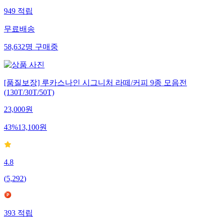
949
적립
무료배송
58,632
명
구매중
[품질보장] 루카스나인 시그니처 라떼/커피 9종 모음전
(130T/30T/50T)
23,000
원
43
%
13,100
원
4.8
(
5,292
)
393
적립