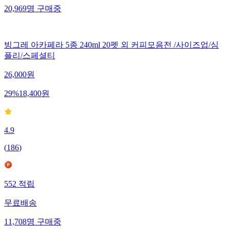
20,969
명
구매중
빙그레 아카페라 5종 240ml 20펫 외 커피모음전 /사이즈업/심
플리/스페셜티
26,000
원
29
%
18,400
원
4.9
(
186
)
552
적립
무료배송
11,708
명
구매중