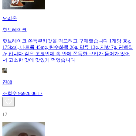
오리온
핫브레이크
핫브레이크 쫀득쿠키맛을 먹으려고 구매했습니다 1개당 38g,
175kcal, 나트륨 45mg, 탄수화물 26g, 당류 13g, 지방 7g, 단백질
2g 입니다 겉은 초코인데 속 안에 쫀득한 쿠키가 들어가 있어
서 고소한 맛에 맛있게 먹었습니다
진88
조회수
969
26.06.17
17