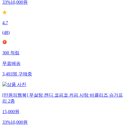
33
%
10,000
원
4.7
(
48
)
300
적립
무료배송
3,493
명
구매중
[만원의행복] 무설탕 캔디 코피코 커피 사탕 바클리즈 슈가프
리 2종
15,000
원
33
%
10,000
원