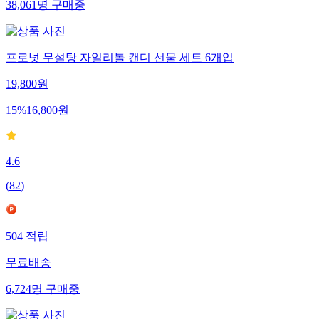
38,061
명
구매중
프로넛 무설탕 자일리톨 캔디 선물 세트 6개입
19,800
원
15
%
16,800
원
4.6
(
82
)
504
적립
무료배송
6,724
명
구매중