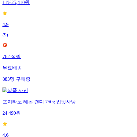
11
%
25,410
원
4.9
(
9
)
762
적립
무료배송
883
명
구매중
포지타노 레몬 캔디 750g 입덧사탕
24,490
원
4.6