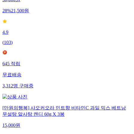
28
%
21,500
원
4.9
(
103
)
645
적립
무료배송
3,312
명
구매중
[만원의행복] 샤오커오라 민트향 비타민C 과일 믹스 베트남
무설탕 알사탕 캔디 60g X 3봉
15,000
원