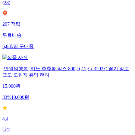
(
28
)
207
적립
무료배송
6,835
명
구매중
[만원의행복] 키노 츄츄볼 믹스 800g (2.5g x 320개) 딸기 망고
포도 오렌지 츄잉 캔디
15,000
원
33
%
10,000
원
4.4
(
14
)