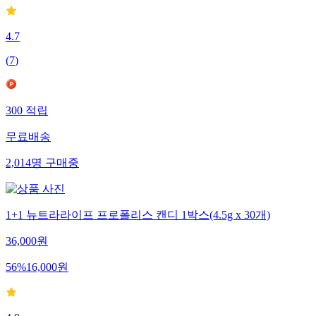
4.7
(
7
)
300
적립
무료배송
2,014
명
구매중
1+1 뉴트라라이프 프로폴리스 캔디 1박스(4.5g x 30개)
36,000
원
56
%
16,000
원