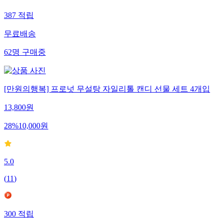
387
적립
무료배송
62
명
구매중
[만원의행복] 프로넛 무설탕 자일리톨 캔디 선물 세트 4개입
13,800
원
28
%
10,000
원
5.0
(
11
)
300
적립