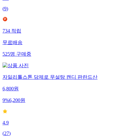
(
9
)
734
적립
무료배송
525
명
구매중
자일리톨스톤 당제로 무설탕 캔디 판란드산
6,800
원
9
%
6,200
원
4.9
(
27
)