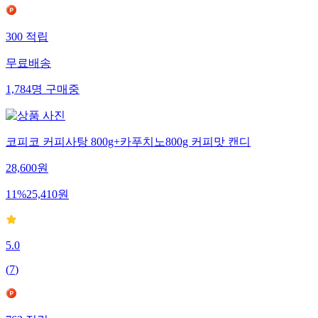
300
적립
무료배송
1,784
명
구매중
코피코 커피사탕 800g+카푸치노800g 커피맛 캔디
28,600
원
11
%
25,410
원
5.0
(
7
)