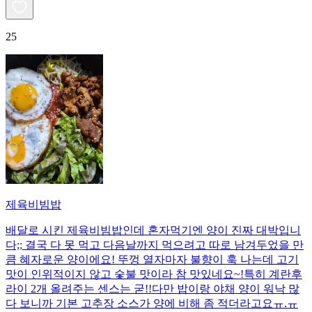
25
제육비빔밥
배달로 시킨 제육비빔밥인데 혼자먹기엔 양이 진짜 대박입니
다;; 결국 다 못 먹고 다음날까지 먹으려고 따로 남겨두었을 만
큼 혜자로운 양이에요! 뚜껑 열자마자 불향이 훅 나는데 고기
맛이 인위적이지 않고 숯불 맛이라 참 맛있네요~!특히 계란후
라이 2개 올려주는 센스는 굳!! ​다만 밥이랑 야채 양이 워낙 많
다 보니까 기본 고추장 소스가 양에 비해 좀 적더라고요ㅠ.ㅠ