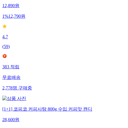
12,890
원
1
%
12,790
원
4.7
(
59
)
383
적립
무료배송
2,778
명
구매중
[1+1] 코피코 커피사탕 800g 수입 커피맛 캔디
28,600
원