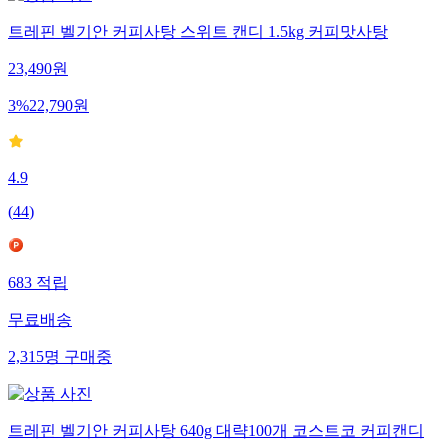
트레핀 벨기안 커피사탕 스위트 캔디 1.5kg 커피맛사탕
23,490
원
3
%
22,790
원
4.9
(
44
)
683
적립
무료배송
2,315
명
구매중
트레핀 벨기안 커피사탕 640g 대략100개 코스트코 커피캔디