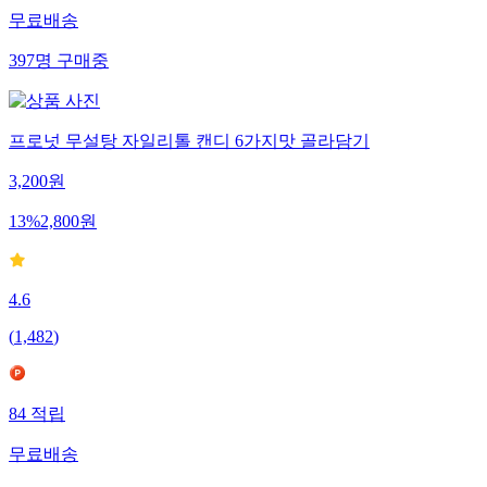
무료배송
397
명
구매중
프로넛 무설탕 자일리톨 캔디 6가지맛 골라담기
3,200
원
13
%
2,800
원
4.6
(
1,482
)
84
적립
무료배송