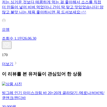
저는 싱거운 것보다 매콤하게 먹는 걸 좋아해서 소스를 직접
더 만들어 넣어 비벼 먹었더니 간이 딱 맞고 맛있었습니다! 양
많고 불맛 나는 제육 좋아하시면 꼭 드셔보세요~^^
으앵
조회수
1.1만
26.06.30
170
더보기
이 리뷰를 본 유저들이 관심있어 한 상품
빙그레 인기 아이스크림 바 20+20개 골라담기 /메로나/비비빅/
쿠앤크/캔디바
30,000
원