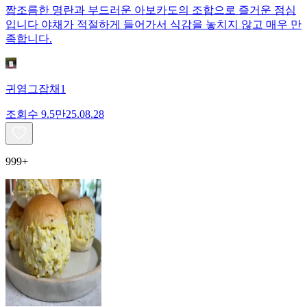
짭조름한 명란과 부드러운 아보카도의 조합으로 즐거운 점심
입니다 야채가 적절하게 들어가서 식감을 놓치지 않고 매우 만
족합니다.
귀염그잡채1
조회수
9.5만
25.08.28
999+