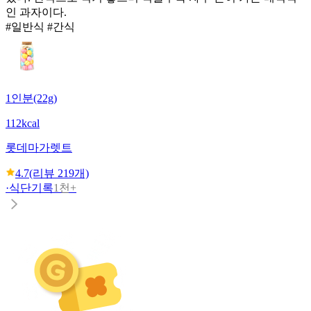
인 과자이다.
#일반식 #간식
1인분(22g)
112kcal
롯데
마가렛트
4.7
(리뷰
219
개)
·
식단기록
1천+