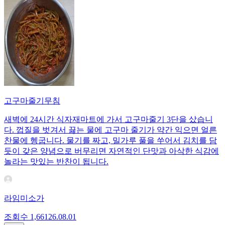
고구마줄기무침
새벽에 24시간 식자재마트에 가서 고구마줄기 3단을 샀습니
다. 껍질을 벗겨서 끓는 물에 고구마 줄기가 약간 익으면 얼른
찬물에 헹굽니다. 물기를 짜고, 밀가루 풀을 쑤어서 김치를 담
듯이 갖은 양념으로 버무리면 자연적인 단맛과 아삭한 식감에
놀라는 맛있는 반찬이 됩니다.
라임미소가
조회수
1,661
26.08.01