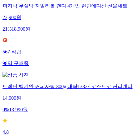
퍼지락 무설탕 자일리톨 캔디 4개입 런던에디션 선물세트
23,900
원
21
%
18,900
원
567
적립
98
명
구매중
트레핀 벨기안 커피사탕 800g 대략133개 코스트코 커피캔디
14,000
원
0
%
13,990
원
4.8