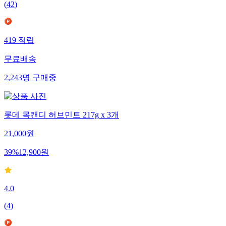
(
42
)
419
적립
무료배송
2,243
명
구매중
롯데 목캔디 허브민트 217g x 3개
21,000
원
39
%
12,900
원
4.0
(
4
)