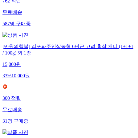
762
적립
무료배송
587
명
구매중
[만원의행복] 김포파주인삼농협 6년근 고려 홍삼 캔디 (1+1+1
/ 100g) 외 1종
15,000
원
33
%
10,000
원
300
적립
무료배송
31
명
구매중