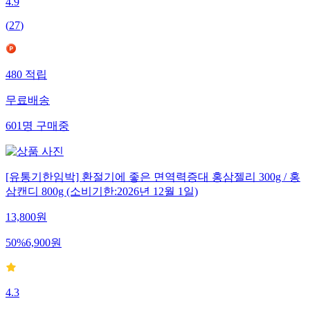
4.9
(
27
)
480
적립
무료배송
601
명
구매중
[유통기한임박] 환절기에 좋은 면역력증대 홍삼젤리 300g / 홍
삼캔디 800g (소비기한:2026년 12월 1일)
13,800
원
50
%
6,900
원
4.3