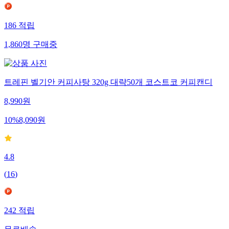
186
적립
1,860
명
구매중
트레핀 벨기안 커피사탕 320g 대략50개 코스트코 커피캔디
8,990
원
10
%
8,090
원
4.8
(
16
)
242
적립