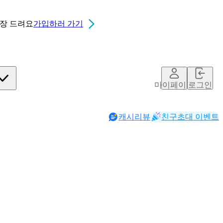
0장
드려요
가입하러 가기
마이페이지
로그인
캐시리뷰
친구초대 이벤트