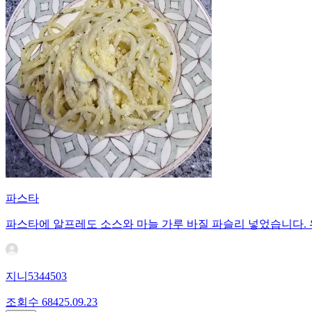
파스타
파스타에 알프레도 소스와 마늘 가루 바질 파슬리 넣었습니다.
지니5344503
조회수
684
25.09.23