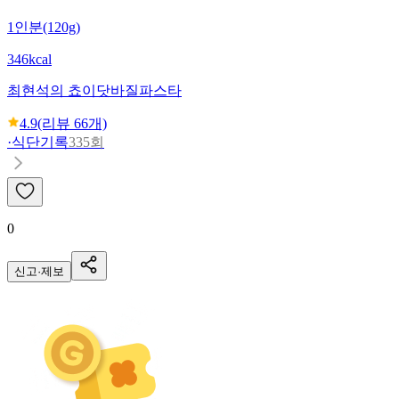
1인분(120g)
346kcal
최현석의 쵸이닷
바질파스타
4.9
(리뷰
66
개)
·
식단기록
335회
0
신고·제보