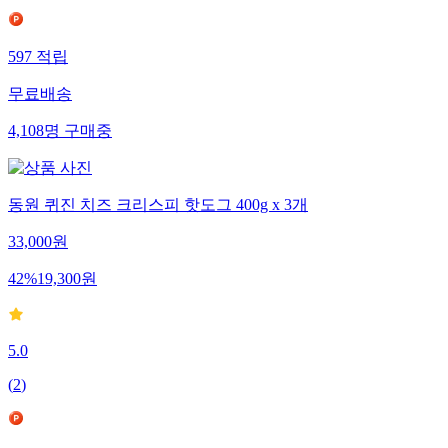
597
적립
무료배송
4,108
명
구매중
동원 퀴진 치즈 크리스피 핫도그 400g x 3개
33,000
원
42
%
19,300
원
5.0
(
2
)