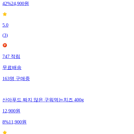
42
%
24,900
원
5.0
(
3
)
747
적립
무료배송
163
명
구매중
산아푸드 짜지 않은 구워먹는치즈 400g
12,900
원
8
%
11,900
원