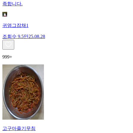
족합니다.
귀염그잡채1
조회수
9.5만
25.08.28
999+
고구마줄기무침