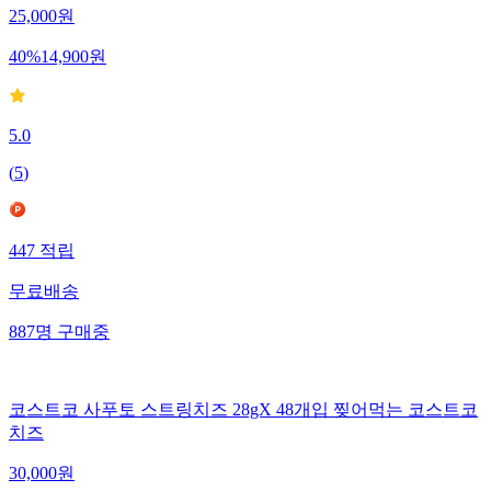
25,000
원
40
%
14,900
원
5.0
(
5
)
447
적립
무료배송
887
명
구매중
코스트코 사푸토 스트링치즈 28gX 48개입 찢어먹는 코스트코
치즈
30,000
원