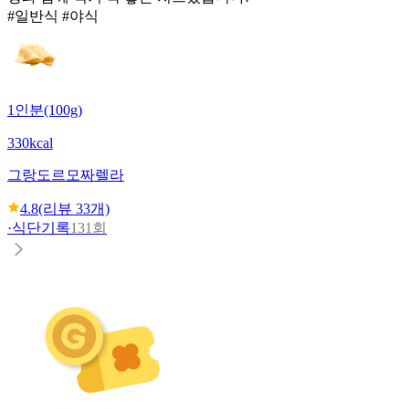
#일반식 #야식
1인분(100g)
330kcal
그랑도르
모짜렐라
4.8
(리뷰
33
개)
·
식단기록
131회