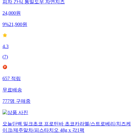
피자 간식 통밀도우 자연치즈
24,000
원
9
%
21,900
원
4.3
(
7
)
657
적립
무료배송
777
명
구매중
오늘단백 밀크초코 프로틴바 초코카라멜/스트로베리/치즈케
이크/제주말차/피스타치오 48g x 각1팩