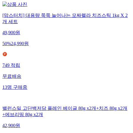
[맘스터치] 대용량 쭉쭉 늘어나는 모짜렐라 치즈스틱 1kg X 2
개 세트
49,900
원
50
%
24,990
원
749
적립
무료배송
13
명
구매중
밸런스밀 고단백저당 플레인 베이글 80g x2개+치즈 80g x2개
+에브리띵 80g x2개
42,900
원