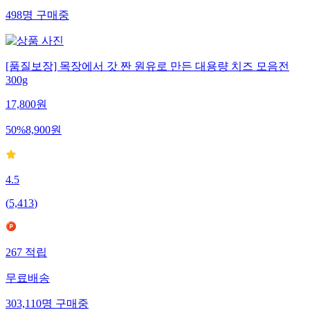
498
명
구매중
[품질보장] 목장에서 갓 짠 원유로 만든 대용량 치즈 모음전
300g
17,800
원
50
%
8,900
원
4.5
(
5,413
)
267
적립
무료배송
303,110
명
구매중