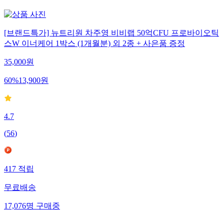
29,472
명
구매중
[브랜드특가] 뉴트리원 차주영 비비랩 50억CFU 프로바이오틱
스W 이너케어 1박스 (1개월분) 외 2종 + 사은품 증정
35,000
원
60
%
13,900
원
4.7
(
56
)
417
적립
무료배송
17,076
명
구매중