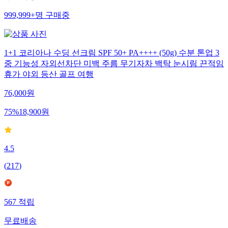
무료배송
999,999+
명
구매중
1+1 코리아나 수딩 선크림 SPF 50+ PA++++ (50g) 수분 톤업 3
중 기능성 자외선차단 미백 주름 무기자차 백탁 눈시림 끈적임
휴가 야외 등산 골프 여행
76,000
원
75
%
18,900
원
4.5
(
217
)
567
적립
무료배송