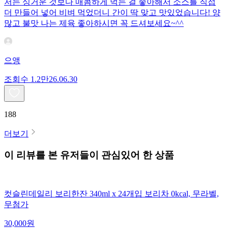
저는 싱거운 것보다 매콤하게 먹는 걸 좋아해서 소스를 직접
더 만들어 넣어 비벼 먹었더니 간이 딱 맞고 맛있었습니다! 양
많고 불맛 나는 제육 좋아하시면 꼭 드셔보세요~^^
으앵
조회수
1.2만
26.06.30
188
더보기
이 리뷰를 본 유저들이 관심있어 한 상품
컷슬린데일리 보리한잔 340ml x 24개입 보리차 0kcal, 무라벨,
무첨가
30,000
원