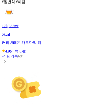
#일반식 #아침
1잔(355ml)
5kcal
커피빈
레몬 캐모마일 티
4.9
(리뷰
8
개)
·
식단기록
6회