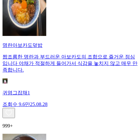
명란아보카도덮밥
짭조름한 명란과 부드러운 아보카도의 조합으로 즐거운 점심
입니다 야채가 적절하게 들어가서 식감을 놓치지 않고 매우 만
족합니다.
귀염그잡채1
조회수
9.6만
25.08.28
999+