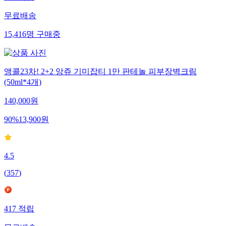
282
적립
무료배송
15,416
명
구매중
앵콜23차! 2+2 앙쥬 기미잡티 1만 판테놀 피부장벽크림
(50ml*4개)
140,000
원
90
%
13,900
원
4.5
(
357
)
417
적립