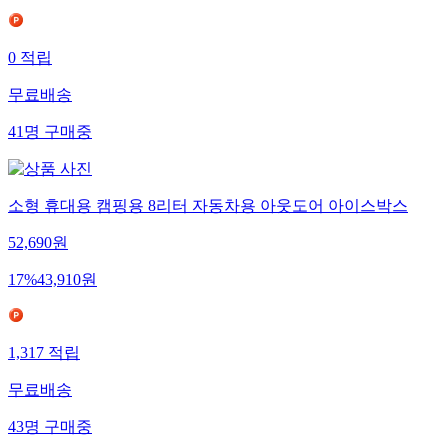
0
적립
무료배송
41
명
구매중
소형 휴대용 캠핑용 8리터 자동차용 아웃도어 아이스박스
52,690
원
17
%
43,910
원
1,317
적립
무료배송
43
명
구매중