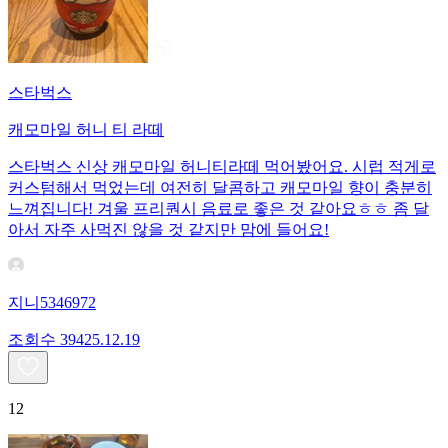
스타벅스
캐모마일 허니 티 라떼
스타벅스 신상 캐모마일 허니티라떼 먹어봤어요. 시럽 적게로
커스텀해서 먹었는데 여전히 달콤하고 캐모마일 향이 충분히
느껴집니다! 겨울 프리퀀시 음료로 좋은 것 같아요ㅎㅎ 좀 달
아서 자주 사먹진 않을 것 같지만 맘에 들어요!
지니5346972
조회수
394
25.12.19
12