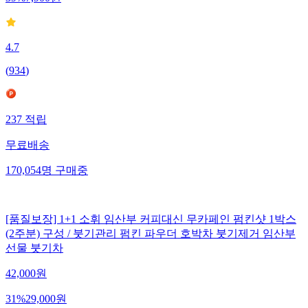
4.7
(
934
)
237
적립
무료배송
170,054
명
구매중
[품질보장] 1+1 소휘 임산부 커피대신 무카페인 펌킨샷 1박스
(2주분) 구성 / 붓기관리 펌킨 파우더 호박차 붓기제거 임산부
선물 붓기차
42,000
원
31
%
29,000
원