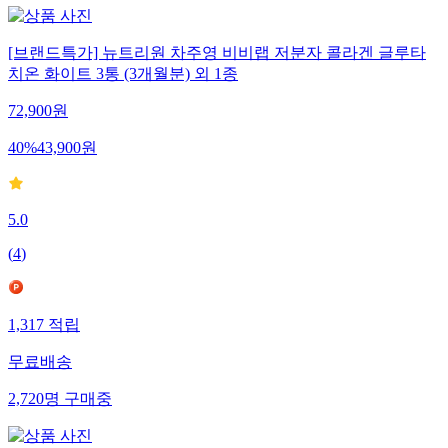
[브랜드특가] 뉴트리원 차주영 비비랩 저분자 콜라겐 글루타
치온 화이트 3통 (3개월분) 외 1종
72,900
원
40
%
43,900
원
5.0
(
4
)
1,317
적립
무료배송
2,720
명
구매중