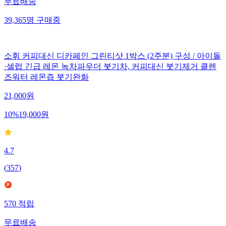
무료배송
39,365
명
구매중
소휘 커피대신 디카페인 그린티샷 1박스 (2주분) 구성 / 아이돌
·셀럽 긴급 레몬 녹차파우더 붓기차, 커피대신 붓기제거 클렌
즈워터 레몬즙 붓기완화
21,000
원
10
%
19,000
원
4.7
(
357
)
570
적립