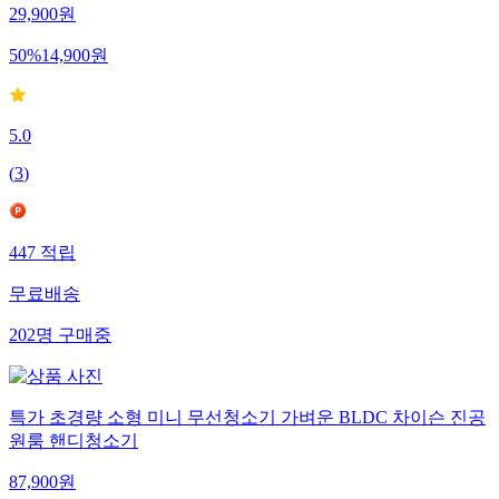
29,900
원
50
%
14,900
원
5.0
(
3
)
447
적립
무료배송
202
명
구매중
특가 초경량 소형 미니 무선청소기 가벼운 BLDC 차이슨 진공
원룸 핸디청소기
87,900
원