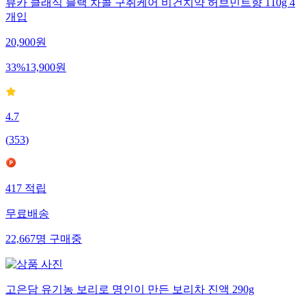
뷰카 클래식 블랙 차콜 구취케어 비건치약 허브민트향 110g 4
개입
20,900
원
33
%
13,900
원
4.7
(
353
)
417
적립
무료배송
22,667
명
구매중
고은담 유기농 보리로 명인이 만든 보리차 진액 290g