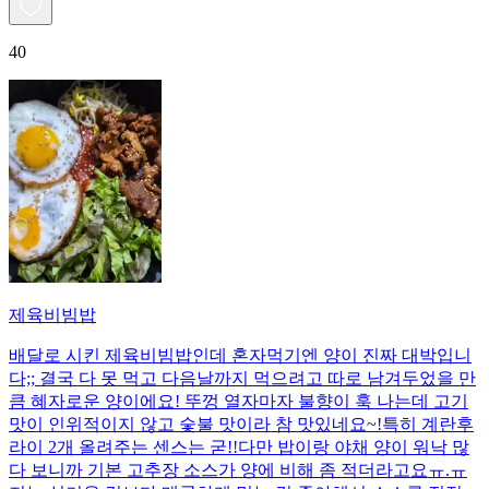
40
제육비빔밥
배달로 시킨 제육비빔밥인데 혼자먹기엔 양이 진짜 대박입니
다;; 결국 다 못 먹고 다음날까지 먹으려고 따로 남겨두었을 만
큼 혜자로운 양이에요! 뚜껑 열자마자 불향이 훅 나는데 고기
맛이 인위적이지 않고 숯불 맛이라 참 맛있네요~!특히 계란후
라이 2개 올려주는 센스는 굳!! ​다만 밥이랑 야채 양이 워낙 많
다 보니까 기본 고추장 소스가 양에 비해 좀 적더라고요ㅠ.ㅠ