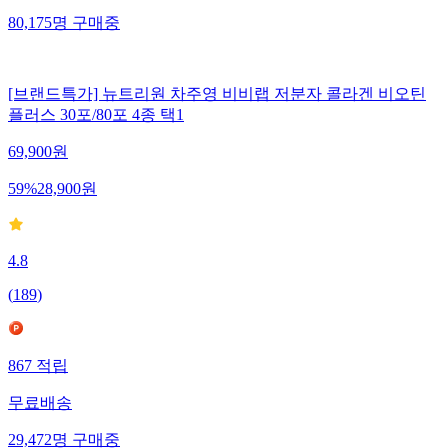
80,175
명
구매중
[브랜드특가] 뉴트리원 차주영 비비랩 저분자 콜라겐 비오틴
플러스 30포/80포 4종 택1
69,900
원
59
%
28,900
원
4.8
(
189
)
867
적립
무료배송