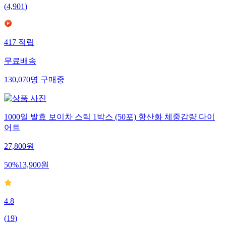
(
4,901
)
417
적립
무료배송
130,070
명
구매중
1000일 발효 보이차 스틱 1박스 (50포) 항산화 체중감량 다이
어트
27,800
원
50
%
13,900
원
4.8
(
19
)