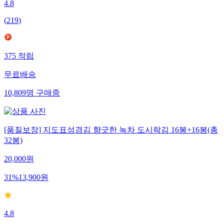
4.8
(
219
)
375
적립
무료배송
10,809
명
구매중
[품질보장] 지도표성경김 향긋한 녹차 도시락김 16봉+16봉(총
32봉)
20,000
원
31
%
13,900
원
4.8