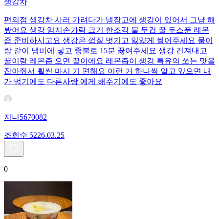
생강차
편의점 생강차 사러 가려다가 냉장고에 생강이 있어서 그냥 해
봤어요 생강 엄지손가락 크기 한조각 물 두컵 꿀 두스푼 레몬
즙 준비하시고요 생강은 껍질 벗기고 잃얇게 썰어주세요 물이
랑 같이 냄비에 넣고 중불로 15분 끓여주세요 생강 건져내고
꿀이랑 레몬즙 으면 끝이에요 레몬즙이 생강 특유의 쏘는 맛을
잡아줘서 훨씬 마시 기 편해요 이런 거 하나씩 알고 있으면 내
가 먹기에도 다른사람 에게 해주기에도 좋아요
지니5670082
조회수
52
26.03.25
0