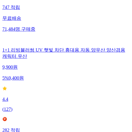
747
적립
무료배송
71,484
명
구매중
1+1 리빙블러썸 UV 햇빛 차단 휴대용 자동 양우산 양산겸용
캐릭터 우산
9,900
원
5
%
9,400
원
4.4
(
127
)