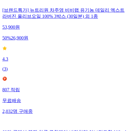
[브랜드특가] 뉴트리원 차주영 비비랩 유기농 데일리 엑스트
라버진 올리브오일 100% 3박스 (30일분) 외 1종
53,900
원
50
%
26,900
원
4.3
(
3
)
807
적립
무료배송
2,032
명
구매중