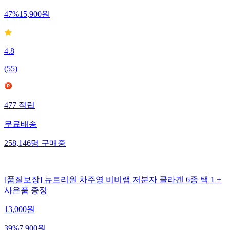
47
%
15,900
원
4.8
(
55
)
477
적립
무료배송
258,146
명
구매중
[품질보장] 뉴트리원 차주영 비비랩 저분자 콜라겐 6종 택 1 +
사은품 증정
13,000
원
39
%
7,900
원