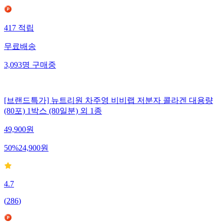
417
적립
무료배송
3,093
명
구매중
[브랜드특가] 뉴트리원 차주영 비비랩 저분자 콜라겐 대용량
(80포) 1박스 (80일분) 외 1종
49,900
원
50
%
24,900
원
4.7
(
286
)