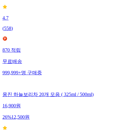
4.7
(
558
)
870
적립
무료배송
999,999+
명
구매중
웅진 하늘보리차 20개 모음 ( 325ml / 500ml)
16,900
원
26
%
12,500
원