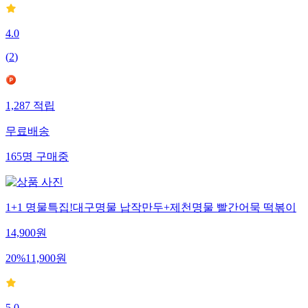
4.0
(
2
)
1,287
적립
무료배송
165
명
구매중
1+1 명물특집!대구명물 납작만두+제천명물 빨간어묵 떡볶이
14,900
원
20
%
11,900
원