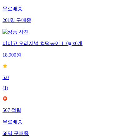
무료배송
201
명
구매중
비비고 오리지널 컵떡볶이 110g x6개
18,900
원
5.0
(
1
)
567
적립
무료배송
68
명
구매중