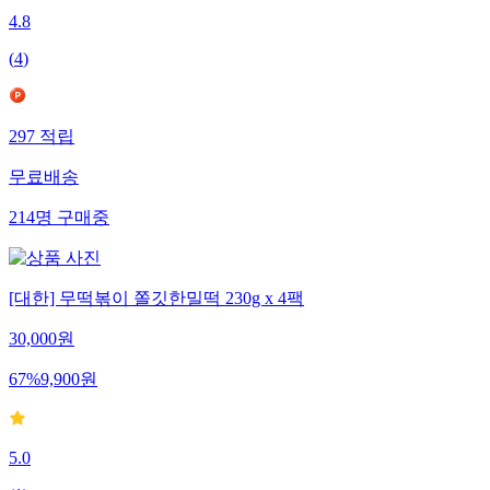
4.8
(
4
)
297
적립
무료배송
214
명
구매중
[대한] 무떡볶이 쫄깃한밀떡 230g x 4팩
30,000
원
67
%
9,900
원
5.0