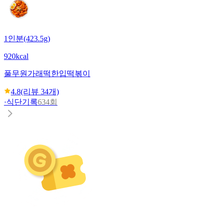
1인분(423.5g)
920kcal
풀무원
가래떡한입떡볶이
4.8
(리뷰
34
개)
·
식단기록
634회