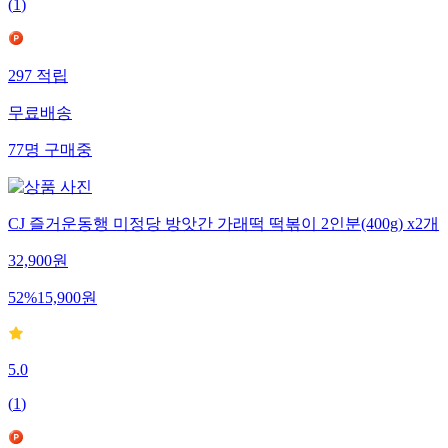
(
1
)
297
적립
무료배송
77
명
구매중
CJ 즐거운동행 미정당 방앗간 가래떡 떡볶이 2인분(400g) x2개
32,900
원
52
%
15,900
원
5.0
(
1
)