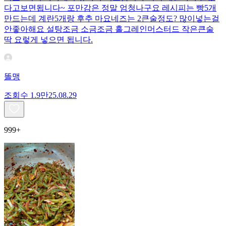
다고보면됩니다~ 포만감은 정말 엄청나구요 레시피는 빵5개
만드는데 계란5개랑 후추 마요네즈는 2큰술정도? 많이넣는걸
안좋아해요 설탕조금 소금조금 홀그레인머스터드 작은큰술
딱 요렇게 넣으면 됩니다.
똘맹
조회수
1.9만
25.08.29
999+