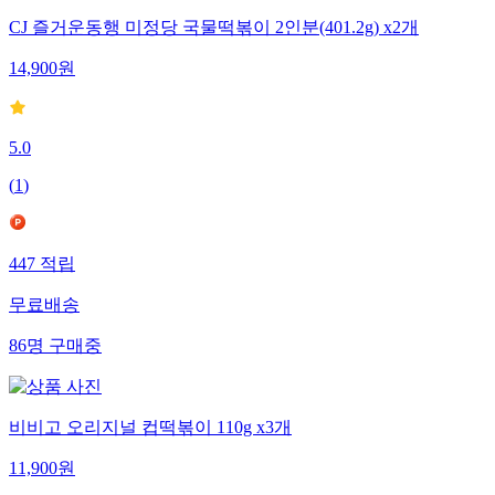
CJ 즐거운동행 미정당 국물떡볶이 2인분(401.2g) x2개
14,900
원
5.0
(
1
)
447
적립
무료배송
86
명
구매중
비비고 오리지널 컵떡볶이 110g x3개
11,900
원