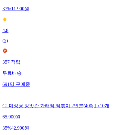
37
%
11,900
원
4.8
(
5
)
357
적립
무료배송
691
명
구매중
CJ 미정당 방앗간 가래떡 떡볶이 2인분(400g) x10개
65,900
원
35
%
42,900
원