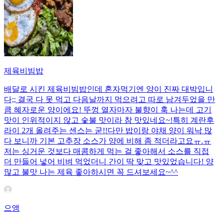
제육비빔밥
배달로 시킨 제육비빔밥인데 혼자먹기엔 양이 진짜 대박입니
다;; 결국 다 못 먹고 다음날까지 먹으려고 따로 남겨두었을 만
큼 혜자로운 양이에요! 뚜껑 열자마자 불향이 훅 나는데 고기
맛이 인위적이지 않고 숯불 맛이라 참 맛있네요~!특히 계란후
라이 2개 올려주는 센스는 굳!! ​다만 밥이랑 야채 양이 워낙 많
다 보니까 기본 고추장 소스가 양에 비해 좀 적더라고요ㅠ.ㅠ
저는 싱거운 것보다 매콤하게 먹는 걸 좋아해서 소스를 직접
더 만들어 넣어 비벼 먹었더니 간이 딱 맞고 맛있었습니다! 양
많고 불맛 나는 제육 좋아하시면 꼭 드셔보세요~^^
으앵