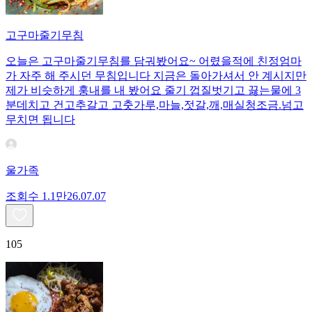
고구마줄기무침
오늘은 고구마줄기무침를 담궈봤어요~ 어렸을적에 친정엄마
가 자주 해 주시던 무침입니다 지금은 돌아가셔서 안 계시지만
제가 비슷하게 훙내를 내 봤어요 줄기 껍질벗기고 끓는물에 3
분데치고 건고추갈고 고춧가루,마늘,젓갈,깨,매실청조금.넘고
무치면 됩니다
울가족
조회수
1.1만
26.07.07
105