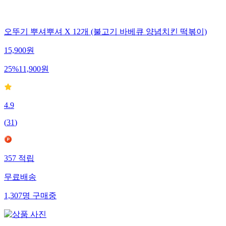
오뚜기 뿌셔뿌셔 X 12개 (불고기 바베큐 양념치킨 떡볶이)
15,900
원
25
%
11,900
원
4.9
(
31
)
357
적립
무료배송
1,307
명
구매중