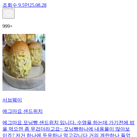
조회수
9.5만
25.08.28
999+
서브웨이
에그마요 샌드위치
에그마요 모닝빵 샌드위치 입니다. 수영을 하는데 가기전에 밥
을 먹으면 좀 무겁더라고요~ 모닝빵하나에 내용물이 많아보
이죠? 저거 하나에 두유하나 먹고갑니다 거의 계란하나 들었