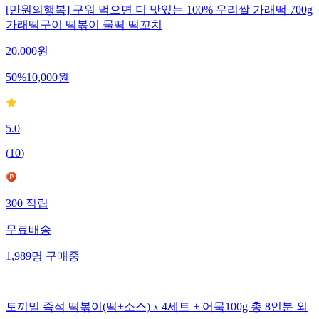
[만원의행복] 구워 먹으면 더 맛있는 100% 우리쌀 가래떡 700g
가래떡구이 떡볶이 물떡 떡꼬치
20,000
원
50
%
10,000
원
5.0
(
10
)
300
적립
무료배송
1,989
명
구매중
토끼밀 즉석 떡볶이(떡+소스) x 4세트 + 어묵100g 총 8인분 외