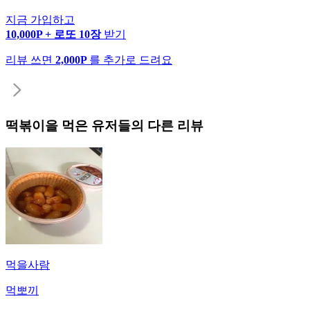
지금 가입하고
10,000P + 로또 10장
받기
리뷰 쓰면
2,000P
를 추가로 드려요
떡볶이
을 먹은 유저들의 다른 리뷰
먹을사람
먹뽀끼