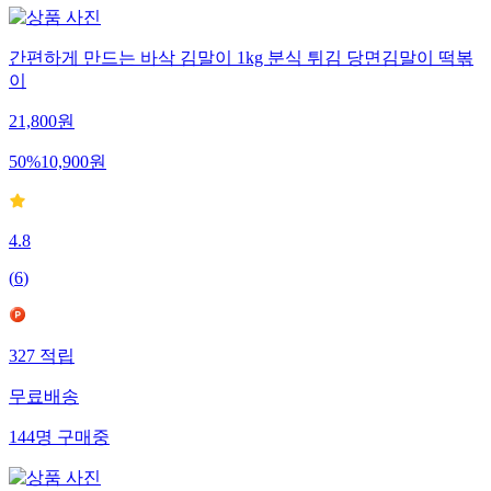
간편하게 만드는 바삭 김말이 1kg 분식 튀김 당면김말이 떡볶
이
21,800
원
50
%
10,900
원
4.8
(
6
)
327
적립
무료배송
144
명
구매중