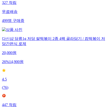
327
적립
무료배송
499
명
구매중
다신샵 당류1g 저당 쌀떡볶이 2종 4팩 골라담기 / 컵떡볶이 저
당간편식 로제
20,000
원
26
%
14,900
원
4.5
(
76
)
447
적립