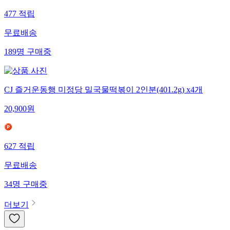
477
적립
무료배송
189
명
구매중
CJ 즐거운동행 미정당 밀국물떡볶이 2인분(401.2g) x4개
20,900
원
627
적립
무료배송
34
명
구매중
더보기