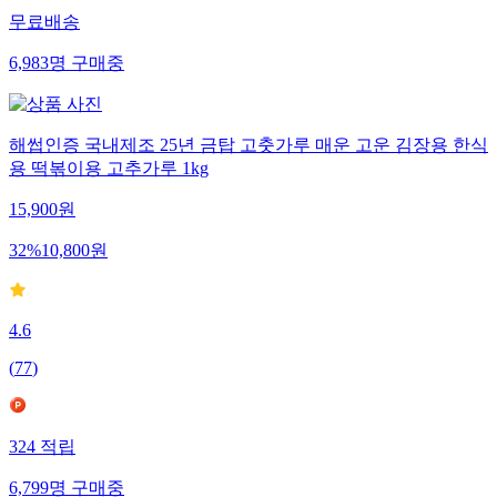
무료배송
6,983
명
구매중
해썹인증 국내제조 25년 금탑 고춧가루 매운 고운 김장용 한식
용 떡볶이용 고추가루 1kg
15,900
원
32
%
10,800
원
4.6
(
77
)
324
적립
6,799
명
구매중