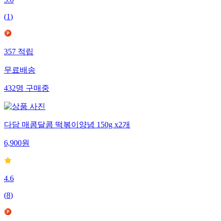
5.0
(
1
)
357
적립
무료배송
432
명
구매중
다담 매콤달콤 떡볶이양념 150g x2개
6,900
원
4.6
(
8
)