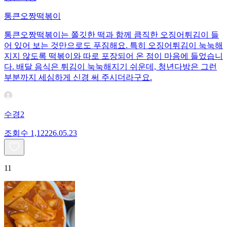
통큰오짱떡볶이
통큰오짱떡볶이는 쫄깃한 떡과 함께 큼직한 오징어튀김이 들
어 있어 보는 것만으로도 푸짐해요. 특히 오징어튀김이 눅눅해
지지 않도록 떡볶이와 따로 포장되어 온 점이 마음에 들었습니
다. 배달 음식은 튀김이 눅눅해지기 쉬운데, 청년다방은 그런
부분까지 세심하게 신경 써 주시더라구요.
수경2
조회수
1,122
26.05.23
11