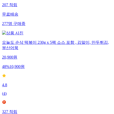
207
적립
무료배송
277
명
구매중
오늘도 순삭 떡볶이 230g x 5팩 소스 포함 , 김말이, 만두튀김,
부산어묵
20,900
원
48
%
10,900
원
4.8
(
4
)
327
적립