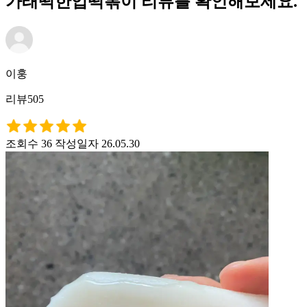
가래떡한입떡볶이 리뷰를 확인해보세요.
이훙
리뷰505
조회수 36
작성일자 26.05.30