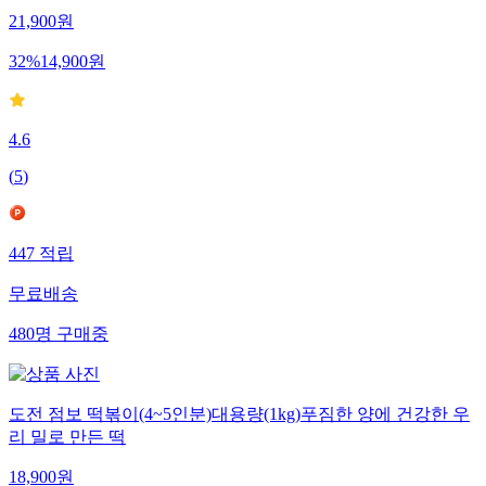
21,900
원
32
%
14,900
원
4.6
(
5
)
447
적립
무료배송
480
명
구매중
도전 점보 떡볶이(4~5인분)대용량(1kg)푸짐한 양에 건강한 우
리 밀로 만든 떡
18,900
원