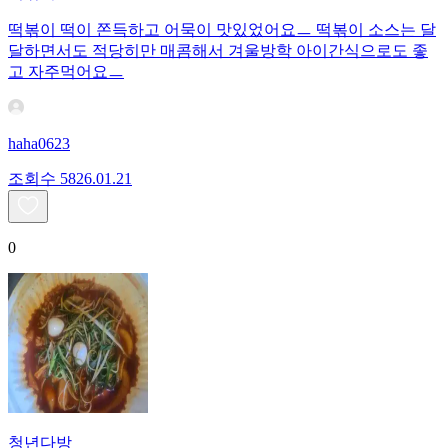
떡볶이 떡이 쫀득하고 어묵이 맛있었어요ㅡ 떡볶이 소스는 달
달하면서도 적당히만 매콤해서 겨울방학 아이간식으로도 좋
고 자주먹어요ㅡ
haha0623
조회수
58
26.01.21
0
청년다방