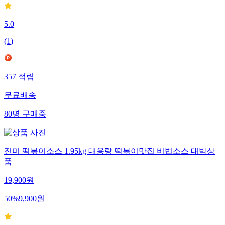
5.0
(
1
)
357
적립
무료배송
80
명
구매중
진미 떡볶이소스 1.95kg 대용량 떡볶이맛집 비법소스 대박상
품
19,900
원
50
%
9,900
원