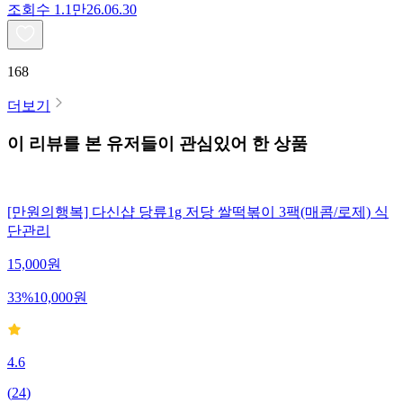
조회수
1.1만
26.06.30
168
더보기
이 리뷰를 본 유저들이 관심있어 한 상품
[만원의행복] 다신샵 당류1g 저당 쌀떡볶이 3팩(매콤/로제) 식
단관리
15,000
원
33
%
10,000
원
4.6
(
24
)