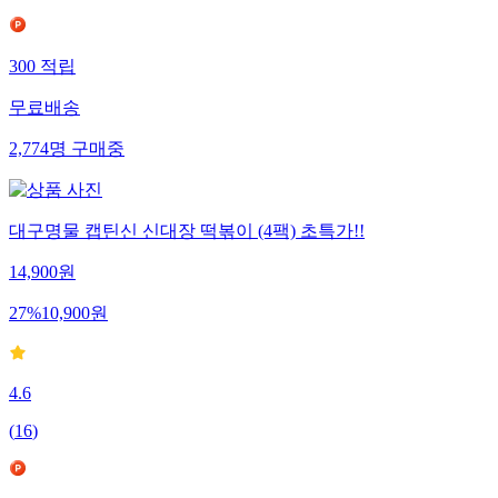
300
적립
무료배송
2,774
명
구매중
대구명물 캡틴신 신대장 떡볶이 (4팩) 초특가!!
14,900
원
27
%
10,900
원
4.6
(
16
)