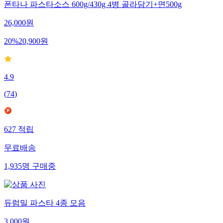
폰타나 파스타소스 600g/430g 4병 골라담기+면500g
26,000
원
20
%
20,900
원
4.9
(
74
)
627
적립
무료배송
1,935
명
구매중
듀럼밀 파스타 4종 모음
3,000
원