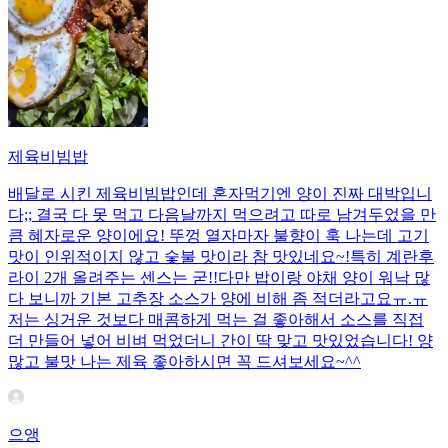
제육비빔밥
배달로 시킨 제육비빔밥인데 혼자먹기엔 양이 진짜 대박입니
다;; 결국 다 못 먹고 다음날까지 먹으려고 따로 남겨두었을 만
큼 혜자로운 양이에요! 뚜껑 열자마자 불향이 훅 나는데 고기
맛이 인위적이지 않고 숯불 맛이라 참 맛있네요~!특히 계란후
라이 2개 올려주는 센스는 굳!! ​다만 밥이랑 야채 양이 워낙 많
다 보니까 기본 고추장 소스가 양에 비해 좀 적더라고요ㅠ.ㅠ
저는 싱거운 것보다 매콤하게 먹는 걸 좋아해서 소스를 직접
더 만들어 넣어 비벼 먹었더니 간이 딱 맞고 맛있었습니다! 양
많고 불맛 나는 제육 좋아하시면 꼭 드셔보세요~^^
으앵