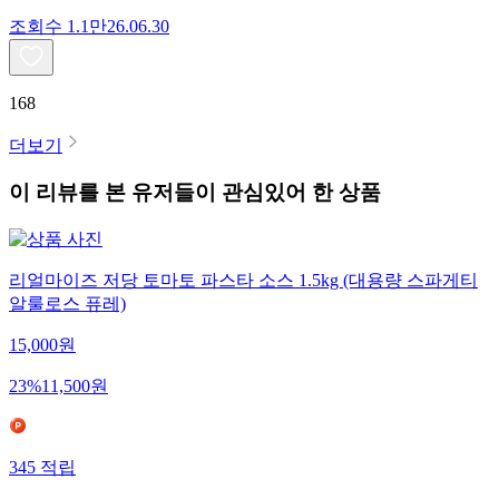
조회수
1.1만
26.06.30
168
더보기
이 리뷰를 본 유저들이 관심있어 한 상품
리얼마이즈 저당 토마토 파스타 소스 1.5kg (대용량 스파게티
알룰로스 퓨레)
15,000
원
23
%
11,500
원
345
적립