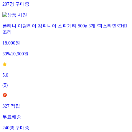
207
명
구매중
폰타나 이탈리아 캄파니아 스파게티 500g 3개 /파스타면/간편
조리
18,000
원
39
%
10,900
원
5.0
(
5
)
327
적립
무료배송
240
명
구매중