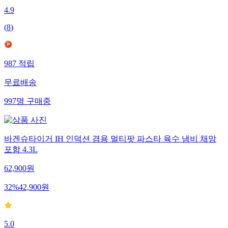
4.9
(
8
)
987
적립
무료배송
997
명
구매중
바겐슈타이거 IH 인덕션 겸용 멀티팟 파스타 육수 냄비 채망
포함 4.3L
62,900
원
32
%
42,900
원
5.0