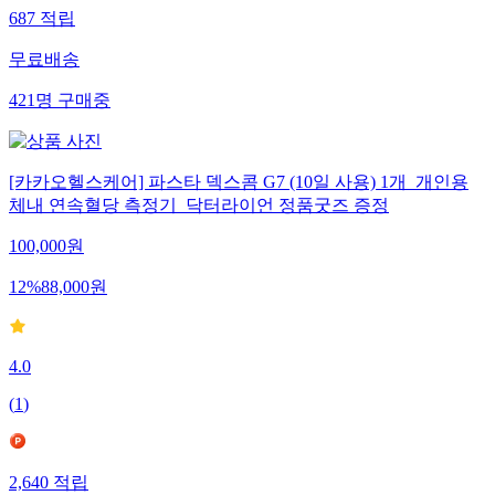
687
적립
무료배송
421
명
구매중
[카카오헬스케어] 파스타 덱스콤 G7 (10일 사용) 1개_개인용
체내 연속혈당 측정기_닥터라이언 정품굿즈 증정
100,000
원
12
%
88,000
원
4.0
(
1
)
2,640
적립