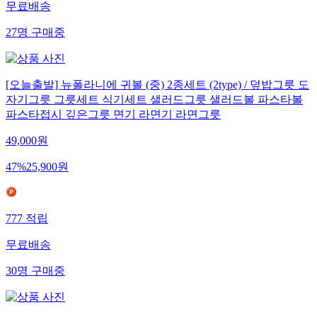
무료배송
27
명
구매중
[오늘출발] 뉴폴라니에 귀볼 (중) 2종세트 (2type) / 덮밥그릇 도
자기그릇 그릇세트 식기세트 샐러드그릇 샐러드볼 파스타볼
파스타접시 깊은그릇 면기 라면기 라면그릇
49,000
원
47
%
25,900
원
777
적립
무료배송
30
명
구매중