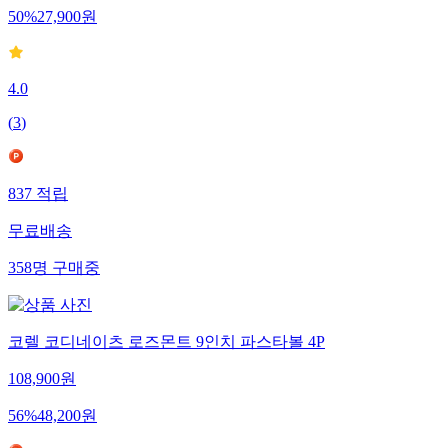
50
%
27,900
원
4.0
(
3
)
837
적립
무료배송
358
명
구매중
코렐 코디네이츠 로즈몬트 9인치 파스타볼 4P
108,900
원
56
%
48,200
원