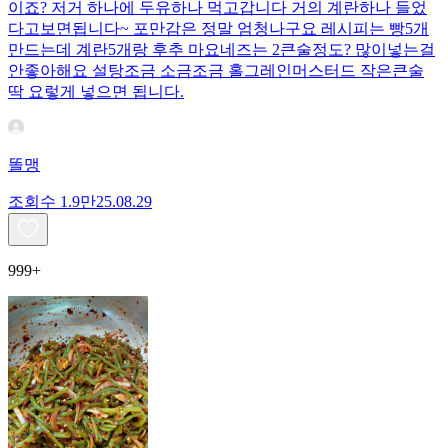
이죠? 저거 하나에 두유하나 먹고갑니다 거의 계란하나 들었
다고보면됩니다~ 포만감은 정말 엄청나구요 레시피는 빵5개
만드는데 계란5개랑 후추 마요네즈는 2큰술정도? 많이넣는걸
안좋아해요 설탕조금 소금조금 홀그레인머스터드 작은큰술
딱 요렇게 넣으면 됩니다.
똘맹
조회수
1.9만
25.08.29
999+