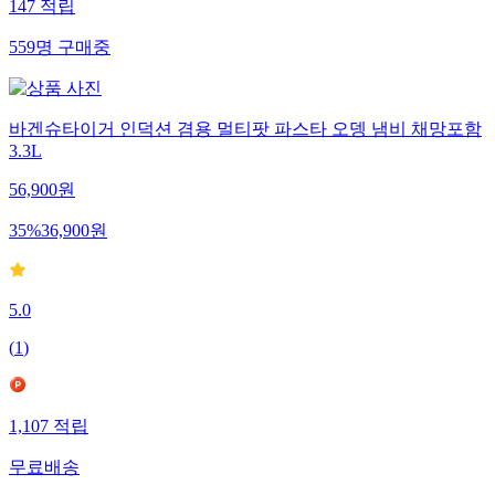
147
적립
559
명
구매중
바겐슈타이거 인덕션 겸용 멀티팟 파스타 오뎅 냄비 채망포함
3.3L
56,900
원
35
%
36,900
원
5.0
(
1
)
1,107
적립
무료배송