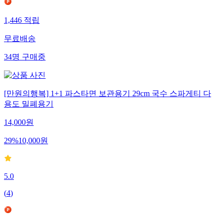
1,446
적립
무료배송
34
명
구매중
[만원의행복] 1+1 파스타면 보관용기 29cm 국수 스파게티 다
용도 밀폐용기
14,000
원
29
%
10,000
원
5.0
(
4
)