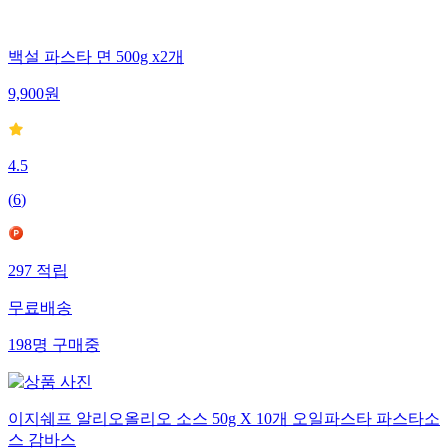
백설 파스타 면 500g x2개
9,900
원
4.5
(
6
)
297
적립
무료배송
198
명
구매중
이지쉐프 알리오올리오 소스 50g X 10개 오일파스타 파스타소
스 감바스