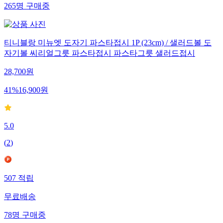
265
명
구매중
티니블랑 미뉴엣 도자기 파스타접시 1P (23cm) / 샐러드볼 도
자기볼 씨리얼그릇 파스타접시 파스타그릇 샐러드접시
28,700
원
41
%
16,900
원
5.0
(
2
)
507
적립
무료배송
78
명
구매중