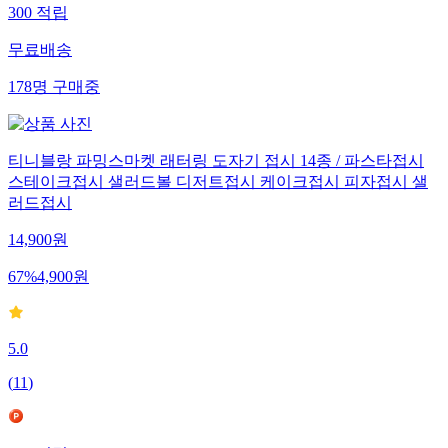
300
적립
무료배송
178
명
구매중
티니블랑 파밍스마켓 래터링 도자기 접시 14종 / 파스타접시
스테이크접시 샐러드볼 디저트접시 케이크접시 피자접시 샐
러드접시
14,900
원
67
%
4,900
원
5.0
(
11
)