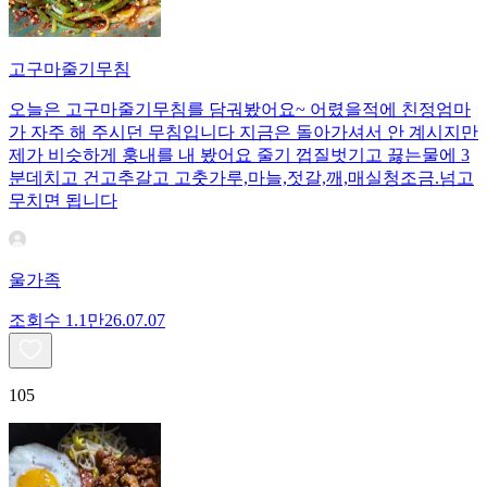
고구마줄기무침
오늘은 고구마줄기무침를 담궈봤어요~ 어렸을적에 친정엄마
가 자주 해 주시던 무침입니다 지금은 돌아가셔서 안 계시지만
제가 비슷하게 훙내를 내 봤어요 줄기 껍질벗기고 끓는물에 3
분데치고 건고추갈고 고춧가루,마늘,젓갈,깨,매실청조금.넘고
무치면 됩니다
울가족
조회수
1.1만
26.07.07
105