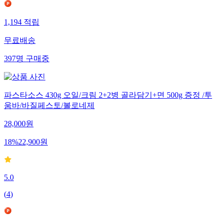
1,194
적립
무료배송
397
명
구매중
파스타소스 430g 오일/크림 2+2병 골라담기+면 500g 증정 /투
움바/바질페스토/볼로네제
28,000
원
18
%
22,900
원
5.0
(
4
)