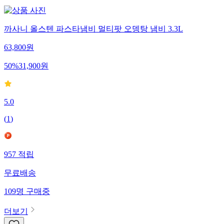
까사니 올스텐 파스타냄비 멀티팟 오뎅탕 냄비 3.3L
63,800
원
50
%
31,900
원
5.0
(
1
)
957
적립
무료배송
109
명
구매중
더보기