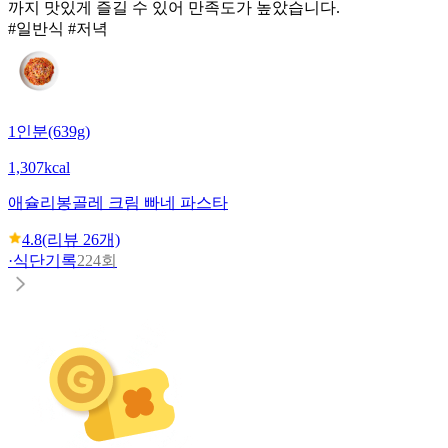
까지 맛있게 즐길 수 있어 만족도가 높았습니다.
#일반식 #저녁
1인분(639g)
1,307kcal
애슐리
봉골레 크림 빠네 파스타
4.8
(리뷰
26
개)
·
식단기록
224회