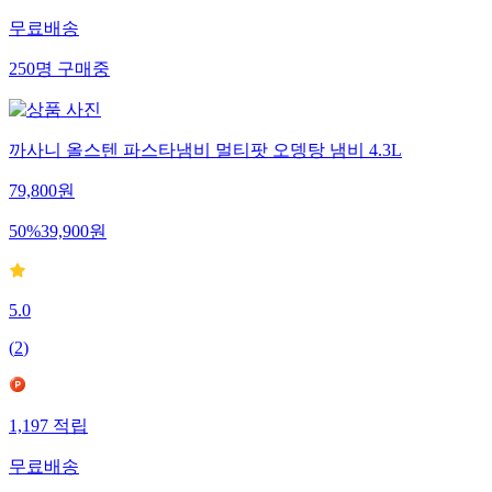
무료배송
250
명
구매중
까사니 올스텐 파스타냄비 멀티팟 오뎅탕 냄비 4.3L
79,800
원
50
%
39,900
원
5.0
(
2
)
1,197
적립
무료배송