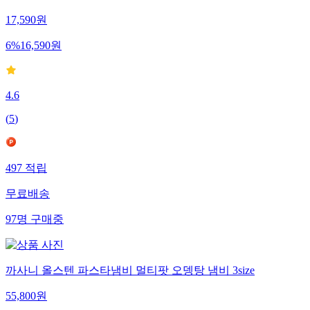
17,590
원
6
%
16,590
원
4.6
(
5
)
497
적립
무료배송
97
명
구매중
까사니 올스텐 파스타냄비 멀티팟 오뎅탕 냄비 3size
55,800
원