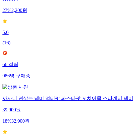
27
%
2,200
원
5.0
(
16
)
66
적립
986
명
구매중
까사니 면삶는 냄비 멀티팟 파스타팟 꼬치어묵 스파게티 냄비
39,900
원
18
%
32,900
원