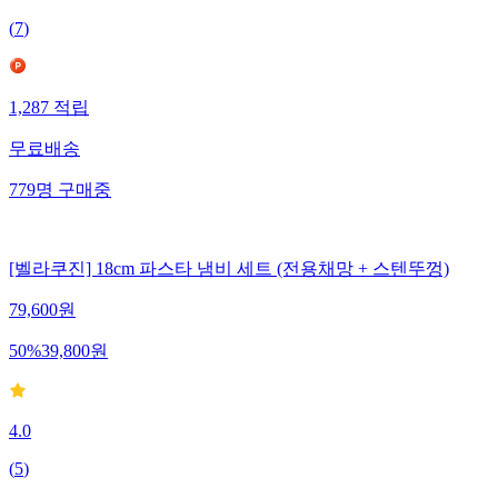
(
7
)
1,287
적립
무료배송
779
명
구매중
[벨라쿠진] 18cm 파스타 냄비 세트 (전용채망 + 스텐뚜껑)
79,600
원
50
%
39,800
원
4.0
(
5
)