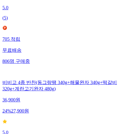
5.0
(
5
)
705
적립
무료배송
806
명
구매중
비비고 4종 반찬(동그랑땡 340g+해물완자 340g+떡갈비
320g+계란고기완자 480g)
36,900
원
24
%
27,900
원
5.0