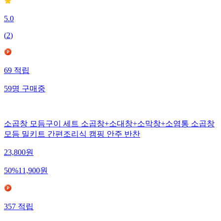
5.0
(
2
)
69
적립
59
명
구매중
소곱창 모듬구이 세트 소곱창+소대창+소막창+소염통 소곱창
모듬 밀키트 간편조리식 캠핑 안주 반찬
23,800
원
50
%
11,900
원
357
적립