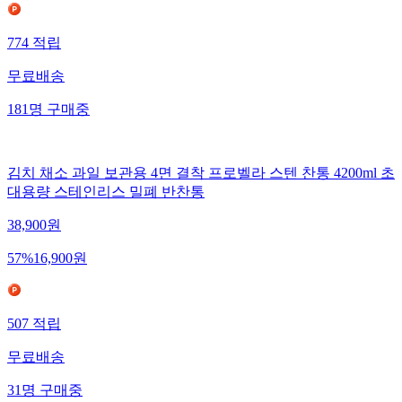
774
적립
무료배송
181
명
구매중
김치 채소 과일 보관용 4면 결착 프로벨라 스텐 찬통 4200ml 초
대용량 스테인리스 밀폐 반찬통
38,900
원
57
%
16,900
원
507
적립
무료배송
31
명
구매중