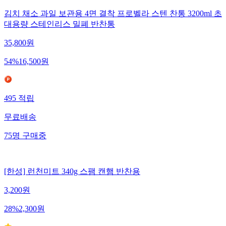
김치 채소 과일 보관용 4면 결착 프로벨라 스텐 찬통 3200ml 초
대용량 스테인리스 밀폐 반찬통
35,800
원
54
%
16,500
원
495
적립
무료배송
75
명
구매중
[한성] 런천미트 340g 스팸 캔햄 반찬용
3,200
원
28
%
2,300
원