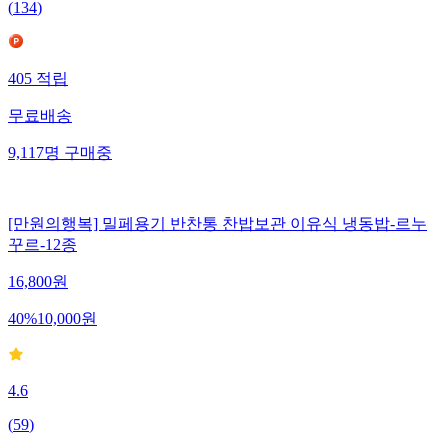
(
134
)
405
적립
무료배송
9,117
명
구매중
[만원의행복] 밀페용기 반찬통 찬밥보관 이유식 냉동밥-르누
꾸르-12종
16,800
원
40
%
10,000
원
4.6
(
59
)