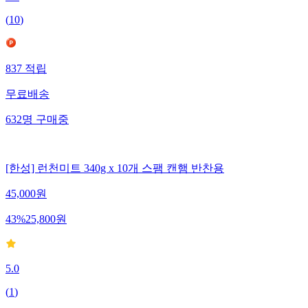
(
10
)
837
적립
무료배송
632
명
구매중
[한성] 런천미트 340g x 10개 스팸 캔햄 반찬용
45,000
원
43
%
25,800
원
5.0
(
1
)