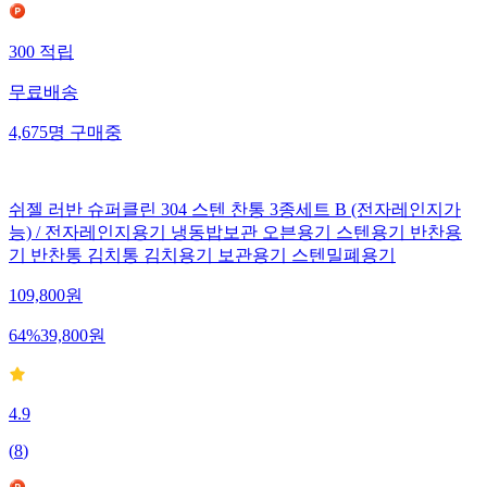
300
적립
무료배송
4,675
명
구매중
쉬젤 러반 슈퍼클린 304 스텐 찬통 3종세트 B (전자레인지가
능) / 전자레인지용기 냉동밥보관 오븐용기 스텐용기 반찬용
기 반찬통 김치통 김치용기 보관용기 스텐밀폐용기
109,800
원
64
%
39,800
원
4.9
(
8
)