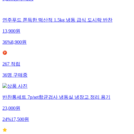
1,260
명
구매중
연주푸드 쫀득한 떡산적 1.5kg 냉동 급식 도시락 반찬
13,900
원
36
%
8,900
원
267
적립
36
명
구매중
반찬통세트 7p/set항균검사 냉동실 냉장고 정리 용기
23,000
원
24
%
17,500
원