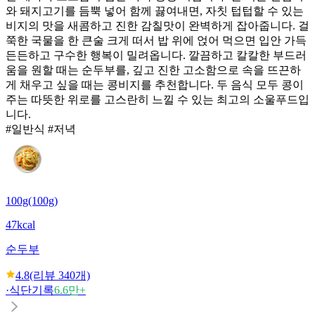
와 돼지고기를 듬뿍 넣어 함께 끓여내면, 자칫 텁텁할 수 있는
비지의 맛을 새콤하고 진한 감칠맛이 완벽하게 잡아줍니다. 걸
쭉한 국물을 한 큰술 크게 떠서 밥 위에 얹어 먹으면 입안 가득
든든하고 구수한 행복이 밀려옵니다. 깔끔하고 칼칼한 부드러
움을 원할 때는 순두부를, 깊고 진한 고소함으로 속을 뜨끈하
게 채우고 싶을 때는 콩비지를 추천합니다. 두 음식 모두 콩이
주는 따뜻한 위로를 고스란히 느낄 수 있는 최고의 소울푸드입
니다.
#일반식 #저녁
100g(100g)
47kcal
순두부
4.8
(리뷰
340
개)
·
식단기록
6.6만+