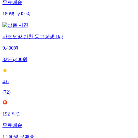
무료배송
189
명
구매중
사조오양 반찬 동그랑땡 1kg
9,400
원
32
%
6,400
원
4.6
(
72
)
192
적립
무료배송