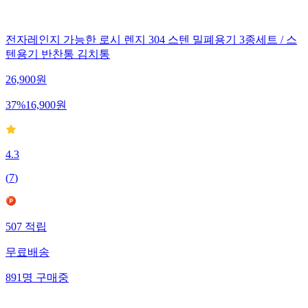
전자레인지 가능한 로시 렌지 304 스텐 밀폐용기 3종세트 / 스
텐용기 반찬통 김치통
26,900
원
37
%
16,900
원
4.3
(
7
)
507
적립
무료배송
891
명
구매중