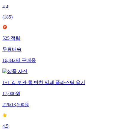
4.4
(
185
)
525
적립
무료배송
16,842
명
구매중
1+1 김 보관 통 반찬 밀폐 플라스틱 용기
17,000
원
21
%
13,500
원
4.5