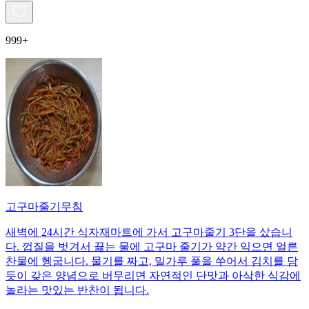
999+
고구마줄기무침
새벽에 24시간 식자재마트에 가서 고구마줄기 3단을 샀습니
다. 껍질을 벗겨서 끓는 물에 고구마 줄기가 약간 익으면 얼른
찬물에 헹굽니다. 물기를 짜고, 밀가루 풀을 쑤어서 김치를 담
듯이 갖은 양념으로 버무리면 자연적인 단맛과 아삭한 식감에
놀라는 맛있는 반찬이 됩니다.