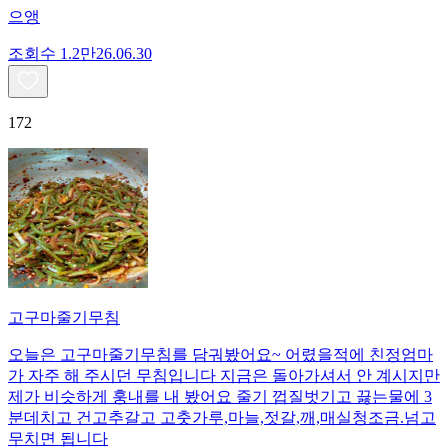
으앵
조회수
1.2만
26.06.30
172
고구마줄기무침
오늘은 고구마줄기무침를 담궈봤어요~ 어렸을적에 친정엄마
가 자주 해 주시던 무침입니다 지금은 돌아가셔서 안 계시지만
제가 비슷하게 훙내를 내 봤어요 줄기 껍질벗기고 끓는물에 3
분데치고 건고추갈고 고춧가루,마늘,젓갈,깨,매실청조금.넘고
무치면 됩니다