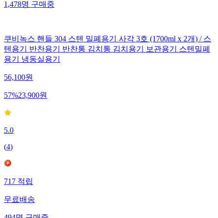
1,478
명
구매중
쿠비녹스 핸들 304 스텐 밀폐용기 사각 3호 (1700ml x 2개) / 스
텐용기 반찬용기 반찬통 김치통 김치용기 보관용기 스텐밀폐
용기 냉동실용기
56,100
원
57
%
23,900
원
5.0
(
4
)
717
적립
무료배송