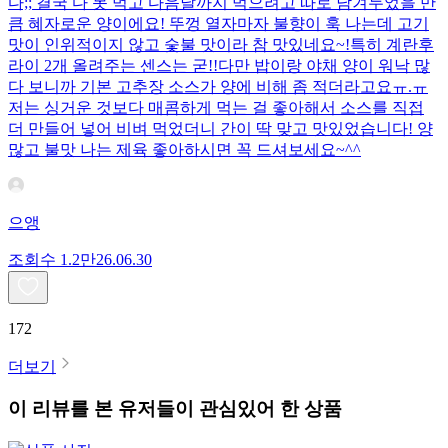
다;; 결국 다 못 먹고 다음날까지 먹으려고 따로 남겨두었을 만
큼 혜자로운 양이에요! 뚜껑 열자마자 불향이 훅 나는데 고기
맛이 인위적이지 않고 숯불 맛이라 참 맛있네요~!특히 계란후
라이 2개 올려주는 센스는 굳!! ​다만 밥이랑 야채 양이 워낙 많
다 보니까 기본 고추장 소스가 양에 비해 좀 적더라고요ㅠ.ㅠ
저는 싱거운 것보다 매콤하게 먹는 걸 좋아해서 소스를 직접
더 만들어 넣어 비벼 먹었더니 간이 딱 맞고 맛있었습니다! 양
많고 불맛 나는 제육 좋아하시면 꼭 드셔보세요~^^
으앵
조회수
1.2만
26.06.30
172
더보기
이 리뷰를 본 유저들이 관심있어 한 상품