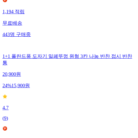
1,194
적립
무료배송
443
명
구매중
1+1 폴란드풍 도자기 밀폐뚜껑 원형 3칸 나눔 반찬 접시 반찬
통
20,900
원
24
%
15,900
원
4.7
(
9
)