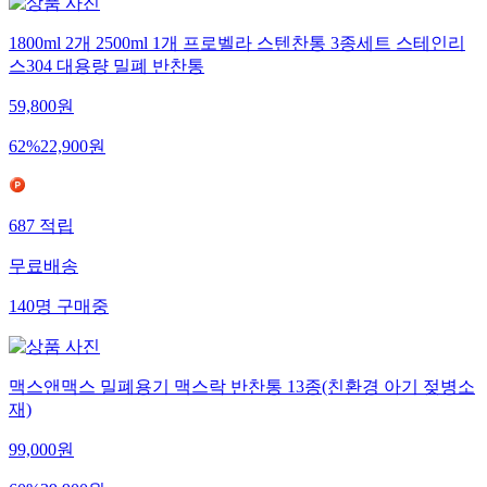
1800ml 2개 2500ml 1개 프로벨라 스텐찬통 3종세트 스테인리
스304 대용량 밀폐 반찬통
59,800
원
62
%
22,900
원
687
적립
무료배송
140
명
구매중
맥스앤맥스 밀폐용기 맥스락 반찬통 13종(친환경 아기 젖병소
재)
99,000
원