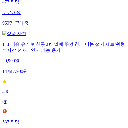
477
적립
무료배송
959
명
구매중
1+1 디유 유리 반찬통 3칸 밀폐 뚜껑 찬기 나눔 접시 세트/원형
직사각 전자레인지 가능 용기
20,900
원
14
%
17,900
원
4.6
(
9
)
537
적립