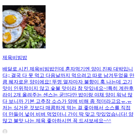
제육비빔밥
배달로 시킨 제육비빔밥인데 혼자먹기엔 양이 진짜 대박입니
다;; 결국 다 못 먹고 다음날까지 먹으려고 따로 남겨두었을 만
큼 혜자로운 양이에요! 뚜껑 열자마자 불향이 훅 나는데 고기
맛이 인위적이지 않고 숯불 맛이라 참 맛있네요~!특히 계란후
라이 2개 올려주는 센스는 굳!! ​다만 밥이랑 야채 양이 워낙 많
다 보니까 기본 고추장 소스가 양에 비해 좀 적더라고요ㅠ.ㅠ
저는 싱거운 것보다 매콤하게 먹는 걸 좋아해서 소스를 직접
더 만들어 넣어 비벼 먹었더니 간이 딱 맞고 맛있었습니다! 양
많고 불맛 나는 제육 좋아하시면 꼭 드셔보세요~^^