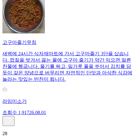
고구마줄기무침
새벽에 24시간 식자재마트에 가서 고구마줄기 3단을 샀습니
다. 껍질을 벗겨서 끓는 물에 고구마 줄기가 약간 익으면 얼른
찬물에 헹굽니다. 물기를 짜고, 밀가루 풀을 쑤어서 김치를 담
듯이 갖은 양념으로 버무리면 자연적인 단맛과 아삭한 식감에
놀라는 맛있는 반찬이 됩니다.
라임미소가
조회수
1,917
26.08.01
28