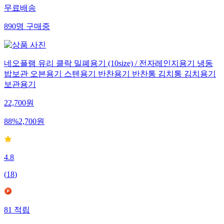
무료배송
890
명
구매중
네오플램 유리 클락 밀폐용기 (10size) / 전자레인지용기 냉동
밥보관 오븐용기 스텐용기 반찬용기 반찬통 김치통 김치용기
보관용기
22,700
원
88
%
2,700
원
4.8
(
18
)
81
적립