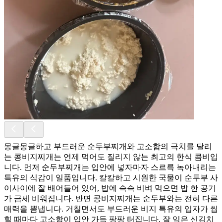
몽글몽글하고 부드러운 순두부찌개와 고소함의 극치를 달리
는 콩비지찌개는 언제 먹어도 질리지 않는 최고의 한식 콤비입
니다. 먼저 순두부찌개는 입안에 넣자마자 스르륵 녹아내리는
특유의 식감이 일품입니다. 칼칼하고 시원한 국물이 순두부 사
이사이에 잘 배어들어 있어, 밥에 슥슥 비벼 먹으면 밥 한 공기
가 금세 비워집니다. 반면 콩비지찌개는 순두부와는 전혀 다른
매력을 뽐냅니다. 거칠면서도 부드러운 비지 특유의 입자가 씹
힐 때마다 고소함이 입안 가득 팡팡 터집니다. 잘 익은 신김치