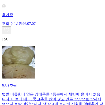
울가족
조회수
1.1만
26.07.07
105
양배추쌈
텃밭 이웃한테 얻은 양배추를 4등분해서 채반에 올려서 쪘습
니다. 마늘과 대파, 풋고추를 많이 넣고 만든 쌈장으로 쌈사서
먹으니 정말 맛있습니다. 냉장고에 보관해 시원한 양배추가 달