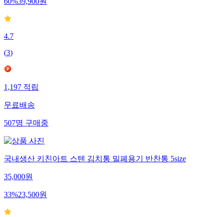
60
%
39,900
원
4.7
(
3
)
1,197
적립
무료배송
507
명
구매중
국내생산 키친아트 스텐 김치통 밀폐용기 반찬통 5size
35,000
원
33
%
23,500
원