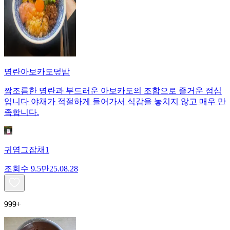
명란아보카도덮밥
짭조름한 명란과 부드러운 아보카도의 조합으로 즐거운 점심
입니다 야채가 적절하게 들어가서 식감을 놓치지 않고 매우 만
족합니다.
귀염그잡채1
조회수
9.5만
25.08.28
999+