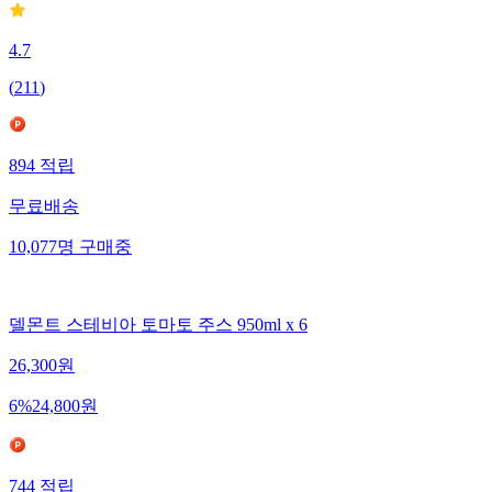
4.7
(
211
)
894
적립
무료배송
10,077
명
구매중
델몬트 스테비아 토마토 주스 950ml x 6
26,300
원
6
%
24,800
원
744
적립