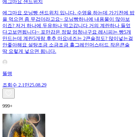
에그마요 샌드위치
에그마요 모닝빵 샌드위치 입니다. 수영을 하는데 가기전에 밥
을 먹으면 좀 무겁더라고요~ 모닝빵하나에 내용물이 많아보
이죠? 저거 하나에 두유하나 먹고갑니다 거의 계란하나 들었
다고보면됩니다~ 포만감은 정말 엄청나구요 레시피는 빵5개
만드는데 계란5개랑 후추 마요네즈는 2큰술정도? 많이넣는걸
안좋아해요 설탕조금 소금조금 홀그레인머스터드 작은큰술
딱 요렇게 넣으면 됩니다.
똘맹
조회수
2.1만
25.08.29
999+