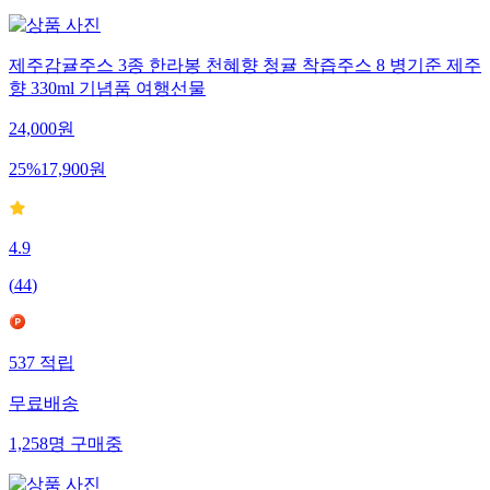
제주감귤주스 3종 한라봉 천혜향 청귤 착즙주스 8 병기준 제주
향 330ml 기념품 여행선물
24,000
원
25
%
17,900
원
4.9
(
44
)
537
적립
무료배송
1,258
명
구매중