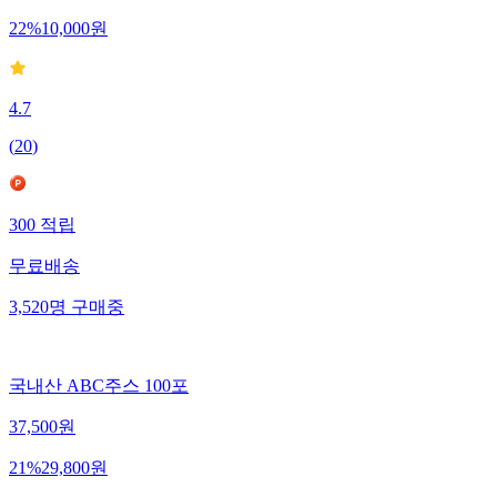
22
%
10,000
원
4.7
(
20
)
300
적립
무료배송
3,520
명
구매중
국내산 ABC주스 100포
37,500
원
21
%
29,800
원