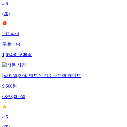
4.8
(
20
)
267
적립
무료배송
1,654
명
구매중
[삼천원]가방 핸드폰 진주스트랩 펜던트
9,500
원
68
%
3,000
원
4.5