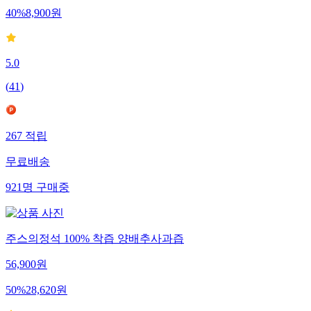
40
%
8,900
원
5.0
(
41
)
267
적립
무료배송
921
명
구매중
주스의정석 100% 착즙 양배추사과즙
56,900
원
50
%
28,620
원