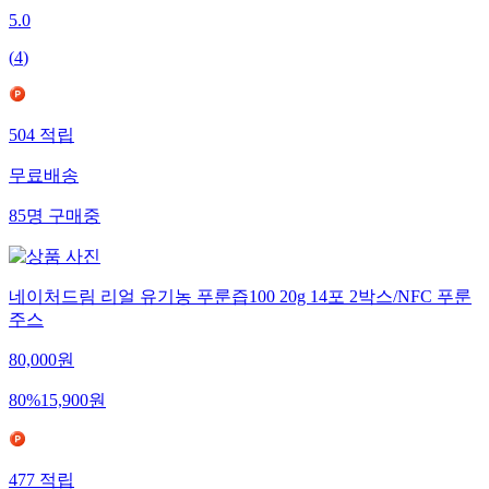
5.0
(
4
)
504
적립
무료배송
85
명
구매중
네이처드림 리얼 유기농 푸룬즙100 20g 14포 2박스/NFC 푸룬
주스
80,000
원
80
%
15,900
원
477
적립