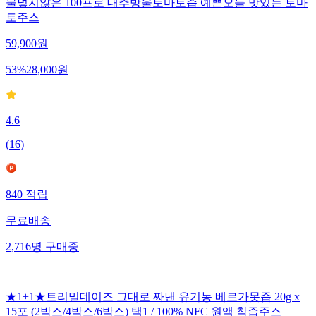
물넣지않은 100프로 대추방울토마토즙 예쁜오늘 맛있는 토마
토주스
59,900
원
53
%
28,000
원
4.6
(
16
)
840
적립
무료배송
2,716
명
구매중
★1+1★트리밀데이즈 그대로 짜낸 유기농 베르가못즙 20g x