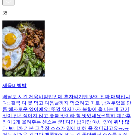
35
제육비빔밥
배달로 시킨 제육비빔밥인데 혼자먹기엔 양이 진짜 대박입니
다;; 결국 다 못 먹고 다음날까지 먹으려고 따로 남겨두었을 만
큼 혜자로운 양이에요! 뚜껑 열자마자 불향이 훅 나는데 고기
맛이 인위적이지 않고 숯불 맛이라 참 맛있네요~!특히 계란후
라이 2개 올려주는 센스는 굳!! ​다만 밥이랑 야채 양이 워낙 많
다 보니까 기본 고추장 소스가 양에 비해 좀 적더라고요ㅠ.ㅠ
저는 싱거운 것보다 매콤하게 먹는 걸 좋아해서 소스를 직접