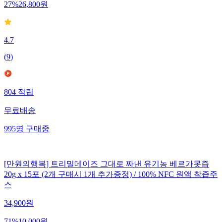
27
%
26,800
원
4.7
(
9
)
804
적립
무료배송
995
명
구매중
[만원의행복] 트리밀데이즈 그대로 짜낸 유기농 베르가못즙
20g x 15포 (2개 구매시 1개 추가증정) / 100% NFC 원액 착즙주
스
34,900
원