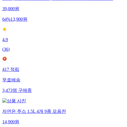
15포 (2박스/4박스/6박스) 택1 / 100% NFC 원액 착즙주스
39,000
원
64
%
13,900
원
4.9
(
36
)
417
적립
무료배송
3,473
명
구매중
자연은 주스 1.5L 4개 9종 모음전
14,900
원