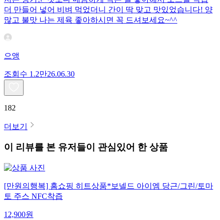
더 만들어 넣어 비벼 먹었더니 간이 딱 맞고 맛있었습니다! 양
많고 불맛 나는 제육 좋아하시면 꼭 드셔보세요~^^
으앵
조회수
1.2만
26.06.30
182
더보기
이 리뷰를 본 유저들이 관심있어 한 상품
[만원의행복] 홈쇼핑 히트상품*보넬드 아이엠 당근/그린/토마
토 주스 NFC착즙
12,900
원