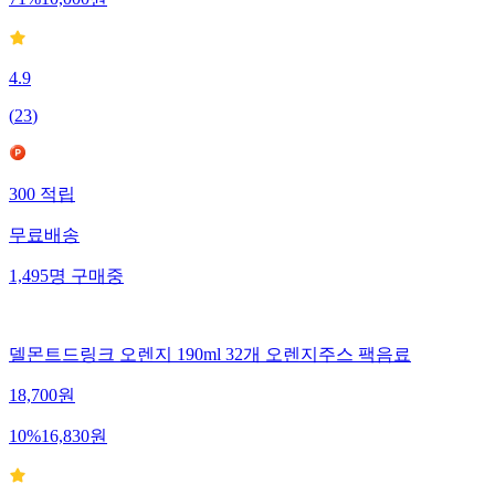
71
%
10,000
원
4.9
(
23
)
300
적립
무료배송
1,495
명
구매중
델몬트드링크 오렌지 190ml 32개 오렌지주스 팩음료
18,700
원
10
%
16,830
원