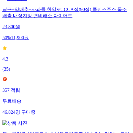
당근+양배추+사과를 한알로! CCA정(90정) 클렌즈주스 독소
배출 내장지방 변비해소 다이어트
23,800
원
50
%
11,900
원
4.3
(
35
)
357
적립
무료배송
46,824
명
구매중