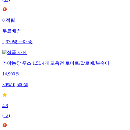
(
39
)
0
적립
무료배송
2,939
명
구매중
가야농장 주스 1.5L 4개 모음전 토마토/알로에/복숭아
14,900
원
30
%
10,500
원
4.9
(
12
)