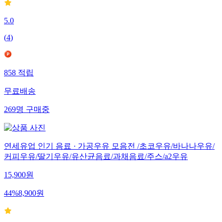
5.0
(
4
)
858
적립
무료배송
269
명
구매중
연세유업 인기 음료 · 가공우유 모음전 /초코우유/바나나우유/
커피우유/딸기우유/유산균음료/과채음료/주스/a2우유
15,900
원
44
%
8,900
원