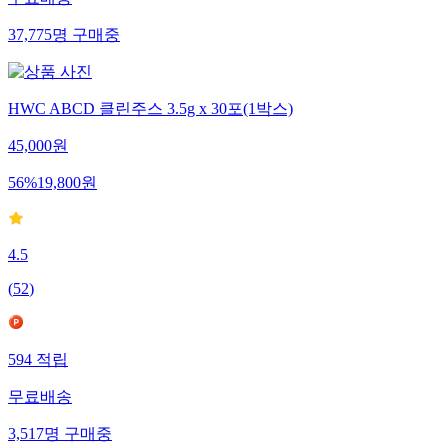
무료배송
37,775
명
구매중
HWC ABCD 클린주스 3.5g x 30포(1박스)
45,000
원
56
%
19,800
원
4.5
(
52
)
594
적립
무료배송
3,517
명
구매중