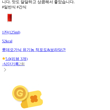
니다. 맛도 달달하고 상큼해서 좋았습니다.
#일반식 #간식
1잔(125ml)
52kcal
롯데
오가닉 유기농 적포도&보라당근
5.0
(리뷰
3
개)
·
식단기록
2회