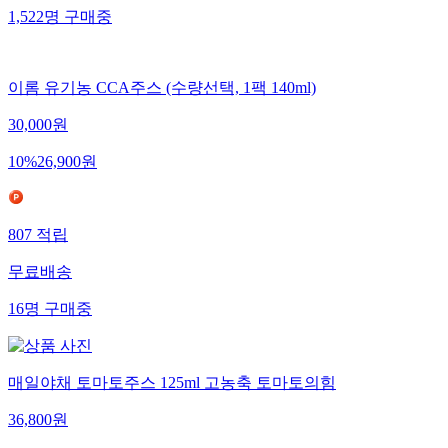
1,522
명
구매중
이롬 유기농 CCA주스 (수량선택, 1팩 140ml)
30,000
원
10
%
26,900
원
807
적립
무료배송
16
명
구매중
매일야채 토마토주스 125ml 고농축 토마토의힘
36,800
원