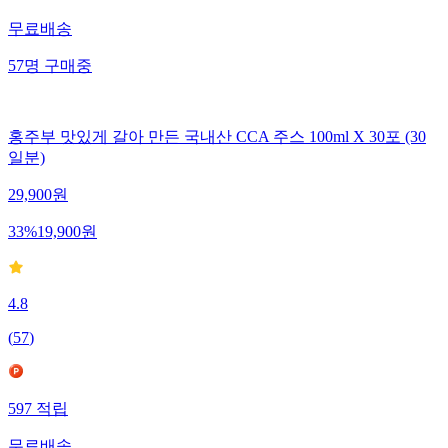
무료배송
57
명
구매중
홍주부 맛있게 갈아 만든 국내산 CCA 주스 100ml X 30포 (30
일분)
29,900
원
33
%
19,900
원
4.8
(
57
)
597
적립