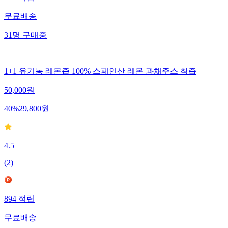
무료배송
31
명
구매중
1+1 유기농 레몬즙 100% 스페인산 레몬 과채주스 착즙
50,000
원
40
%
29,800
원
4.5
(
2
)
894
적립
무료배송