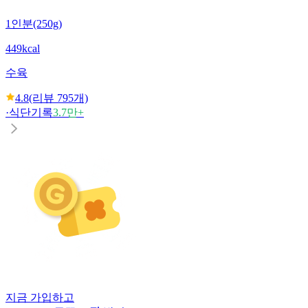
1인분(250g)
449kcal
수육
4.8
(리뷰
795
개)
·
식단기록
3.7만+
지금 가입하고