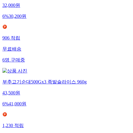
32,000
원
6
%
30,200
원
906
적립
무료배송
6
명
구매중
부추고기순대500Gx3 족발슬라이스 960g
43,500
원
6
%
41,000
원
1,230
적립