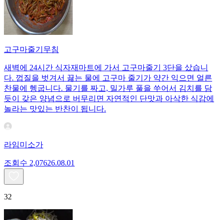
고구마줄기무침
새벽에 24시간 식자재마트에 가서 고구마줄기 3단을 샀습니
다. 껍질을 벗겨서 끓는 물에 고구마 줄기가 약간 익으면 얼른
찬물에 헹굽니다. 물기를 짜고, 밀가루 풀을 쑤어서 김치를 담
듯이 갖은 양념으로 버무리면 자연적인 단맛과 아삭한 식감에
놀라는 맛있는 반찬이 됩니다.
라임미소가
조회수
2,076
26.08.01
32