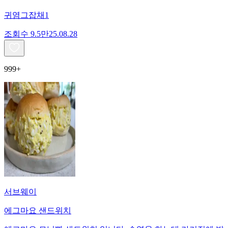
귀염그잡채1
조회수
9.5만
25.08.28
999+
서브웨이
에그마요 샌드위치