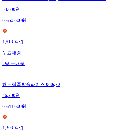
해드림맑은특양곰탕 1,060g x 2 + 족발슬라이스960
53,600
원
6
%
50,600
원
1,518
적립
무료배송
2
명
구매중
해드림족발슬라이스 960gx2
46,200
원
6
%
43,600
원
1,308
적립