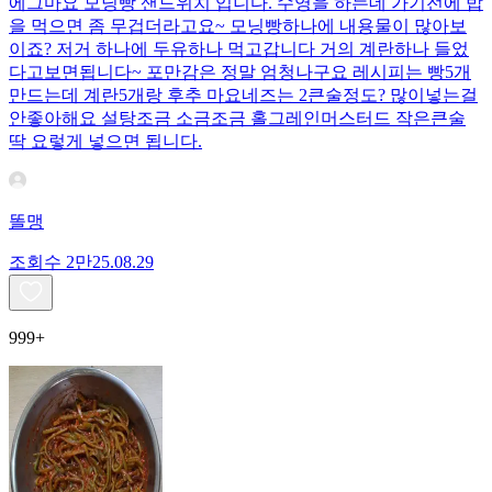
에그마요 모닝빵 샌드위치 입니다. 수영을 하는데 가기전에 밥
을 먹으면 좀 무겁더라고요~ 모닝빵하나에 내용물이 많아보
이죠? 저거 하나에 두유하나 먹고갑니다 거의 계란하나 들었
다고보면됩니다~ 포만감은 정말 엄청나구요 레시피는 빵5개
만드는데 계란5개랑 후추 마요네즈는 2큰술정도? 많이넣는걸
안좋아해요 설탕조금 소금조금 홀그레인머스터드 작은큰술
딱 요렇게 넣으면 됩니다.
똘맹
조회수
2만
25.08.29
999+