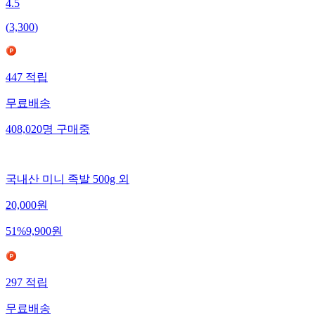
4.5
(
3,300
)
447
적립
무료배송
408,020
명
구매중
국내산 미니 족발 500g 외
20,000
원
51
%
9,900
원
297
적립
무료배송