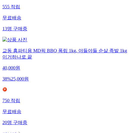
555
적립
무료배송
13
명
구매중
교동 홈파티용 MD픽 BBQ 폭립 1kg, 야들야들 순살 족발 1kg
이거하나로 끝
40,000
원
38
%
25,000
원
750
적립
무료배송
20
명
구매중