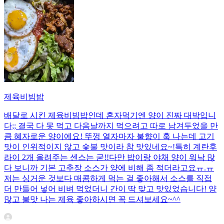
제육비빔밥
배달로 시킨 제육비빔밥인데 혼자먹기엔 양이 진짜 대박입니
다;; 결국 다 못 먹고 다음날까지 먹으려고 따로 남겨두었을 만
큼 혜자로운 양이에요! 뚜껑 열자마자 불향이 훅 나는데 고기
맛이 인위적이지 않고 숯불 맛이라 참 맛있네요~!특히 계란후
라이 2개 올려주는 센스는 굳!! ​다만 밥이랑 야채 양이 워낙 많
다 보니까 기본 고추장 소스가 양에 비해 좀 적더라고요ㅠ.ㅠ
저는 싱거운 것보다 매콤하게 먹는 걸 좋아해서 소스를 직접
더 만들어 넣어 비벼 먹었더니 간이 딱 맞고 맛있었습니다! 양
많고 불맛 나는 제육 좋아하시면 꼭 드셔보세요~^^