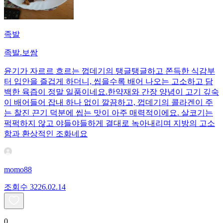
족발
족발.보쌈
윤기가 자르르 흐르는 껍데기의 탱글탱글하고 쫀득한 식감부
터 입안을 즐겁게 하더니, 씹을수록 배어 나오는 고소하고 담
백한 육즙이 정말 일품이네요. ​한약재와 간장 양념이 고기 깊숙
이 배어들어 잡내 하나 없이 깔끔하고, 껍데기의 콜라겐이 주
는 찰진 끈기 덕분에 씹는 맛이 아주 매력적이에요. 살코기는
퍽퍽하지 않고 야들야들하게 결대로 녹아내리며 지방의 고소
함과 환상적인 조화네요
momo88
조회수
32
26.02.14
0