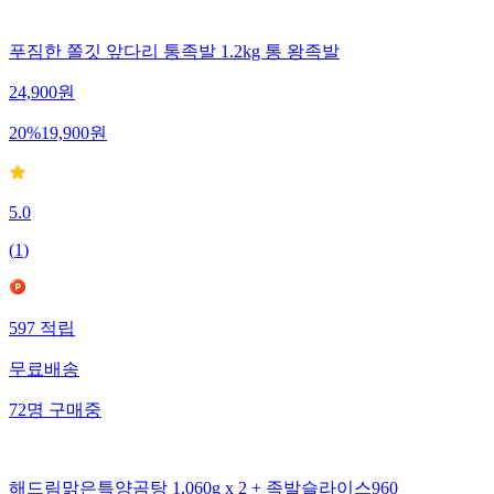
푸짐한 쫄깃 앞다리 통족발 1.2kg 통 왕족발
24,900
원
20
%
19,900
원
5.0
(
1
)
597
적립
무료배송
72
명
구매중