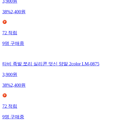
3,900
원
38
%
2,400
원
72
적립
9
명
구매중
타비 족발 쪼리 실리콘 덧신 양말 2color LM-0875
3,900
원
38
%
2,400
원
72
적립
9
명
구매중