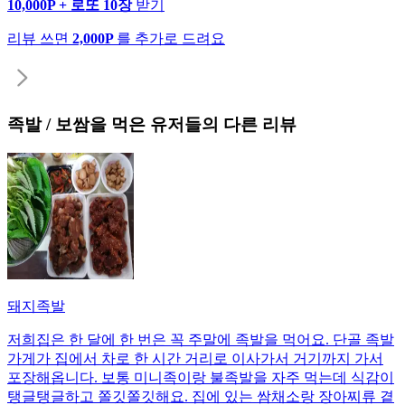
10,000P + 로또 10장
받기
리뷰 쓰면
2,000P
를 추가로 드려요
족발 / 보쌈
을 먹은 유저들의 다른 리뷰
돼지족발
저희집은 한 달에 한 번은 꼭 주말에 족발을 먹어요. 단골 족발
가게가 집에서 차로 한 시간 거리로 이사가서 거기까지 가서
포장해옵니다. 보통 미니족이랑 불족발을 자주 먹는데 식감이
탱글탱글하고 쫄깃쫄깃해요. 집에 있는 쌈채소랑 장아찌류 곁