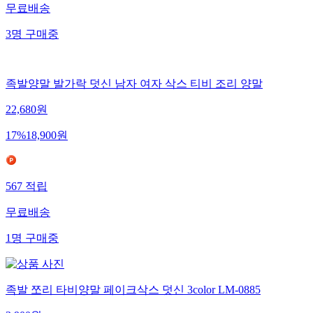
무료배송
3
명
구매중
족발양말 발가락 덧신 남자 여자 삭스 티비 조리 양말
22,680
원
17
%
18,900
원
567
적립
무료배송
1
명
구매중
족발 쪼리 타비양말 페이크삭스 덧신 3color LM-0885