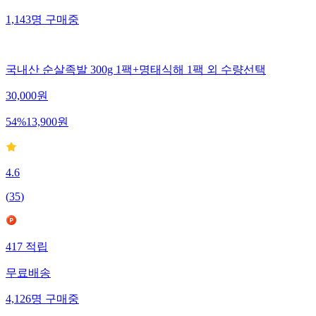
1,143
명
구매중
국내산 순살족발 300g 1팩+명태식해 1팩 외 수량선택
30,000
원
54
%
13,900
원
4.6
(
35
)
417
적립
무료배송
4,126
명
구매중