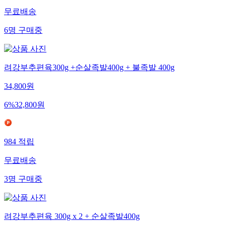
무료배송
6
명
구매중
려강부추편육300g +순살족발400g + 불족발 400g
34,800
원
6
%
32,800
원
984
적립
무료배송
3
명
구매중
려강부추편육 300g x 2 + 순살족발400g