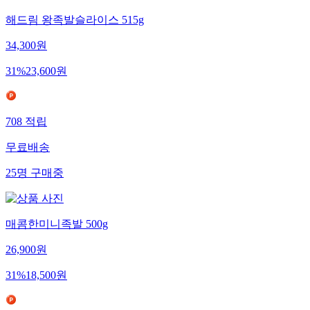
해드림 왕족발슬라이스 515g
34,300
원
31
%
23,600
원
708
적립
무료배송
25
명
구매중
매콤한미니족발 500g
26,900
원
31
%
18,500
원