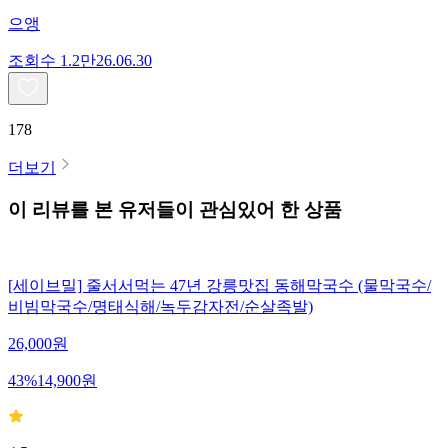
으앵
조회수
1.2만
26.06.30
178
더보기
이 리뷰를 본 유저들이 관심있어 한 상품
[세이브밀] 줄서서먹는 47년 강릉맛집 동해막국수 (물막국수/
비빔막국수/명태식해/녹두감자전/순살족발)
26,000
원
43
%
14,900
원