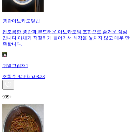
명란아보카도덮밥
짭조름한 명란과 부드러운 아보카도의 조합으로 즐거운 점심
입니다 야채가 적절하게 들어가서 식감을 놓치지 않고 매우 만
족합니다.
귀염그잡채1
조회수
9.5만
25.08.28
999+