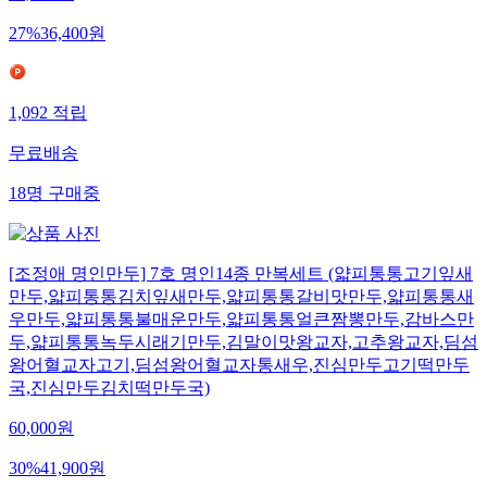
50,000
원
27
%
36,400
원
1,092
적립
무료배송
18
명
구매중
[조정애 명인만두] 7호 명인14종 만복세트 (얇피통통고기잎새
만두,얇피통통김치잎새만두,얇피통통갈비맛만두,얇피통통새
우만두,얇피통통불매운만두,얇피통통얼큰짬뽕만두,감바스만
두,얇피통통녹두시래기만두,김말이맛왕교자,고추왕교자,딤섬
왕어혈교자고기,딤섬왕어혈교자통새우,진심만두고기떡만두
국,진심만두김치떡만두국)
60,000
원
30
%
41,900
원