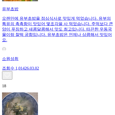
유부초밥
오랜만에 유부초밥을 점심식사로 맛있게 먹었습니다. 유부의
특유의 촉촉함이 맛있어 몇조각을 사 먹었습니다. 주먹보다 큰
양이 푸짐하고 새콤달콤해서 맛도 최고입니다. 따끈한 우동국
물이랑 찰떡 궁합입니다. 유부초밥은 언제나 상큼해서 맛있어
요.
소원성취
조회수
1,014
26.03.02
18