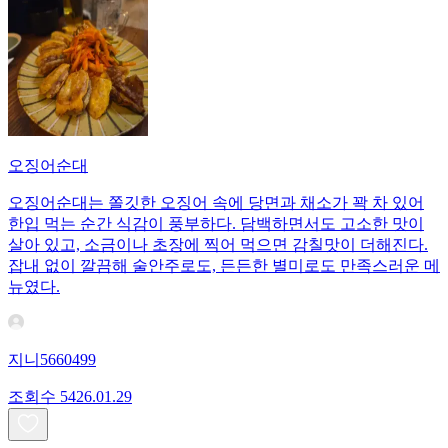
오징어순대
오징어순대는 쫄깃한 오징어 속에 당면과 채소가 꽉 차 있어
한입 먹는 순간 식감이 풍부하다. 담백하면서도 고소한 맛이
살아 있고, 소금이나 초장에 찍어 먹으면 감칠맛이 더해진다.
잡내 없이 깔끔해 술안주로도, 든든한 별미로도 만족스러운 메
뉴였다.
지니5660499
조회수
54
26.01.29