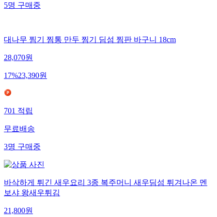
5
명
구매중
대나무 찜기 찜통 만두 찜기 딤섬 찜판 바구니 18cm
28,070
원
17
%
23,390
원
701
적립
무료배송
3
명
구매중
바삭하게 튀긴 새우요리 3종 복주머니 새우딤섬 튀겨나온 멘
보샤 왕새우튀김
21,800
원