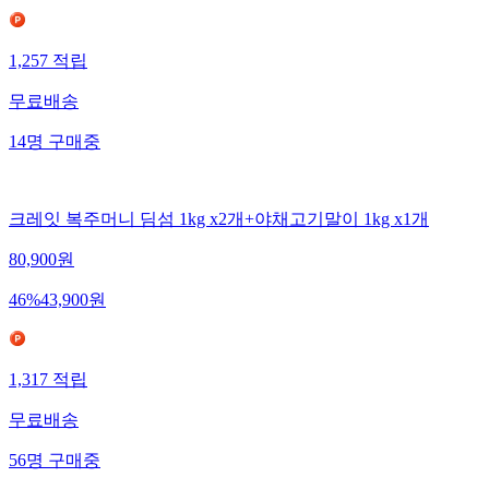
1,257
적립
무료배송
14
명
구매중
크레잇 복주머니 딤섬 1kg x2개+야채고기말이 1kg x1개
80,900
원
46
%
43,900
원
1,317
적립
무료배송
56
명
구매중