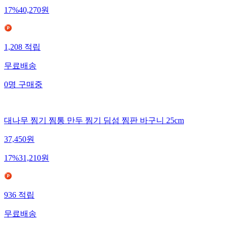
17
%
40,270
원
1,208
적립
무료배송
0
명
구매중
대나무 찜기 찜통 만두 찜기 딤섬 찜판 바구니 25cm
37,450
원
17
%
31,210
원
936
적립
무료배송