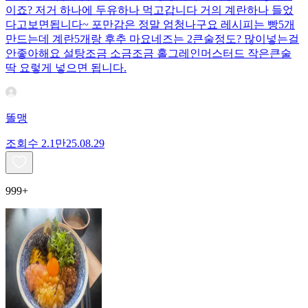
이죠? 저거 하나에 두유하나 먹고갑니다 거의 계란하나 들었
다고보면됩니다~ 포만감은 정말 엄청나구요 레시피는 빵5개
만드는데 계란5개랑 후추 마요네즈는 2큰술정도? 많이넣는걸
안좋아해요 설탕조금 소금조금 홀그레인머스터드 작은큰술
딱 요렇게 넣으면 됩니다.
똘맹
조회수
2.1만
25.08.29
999+