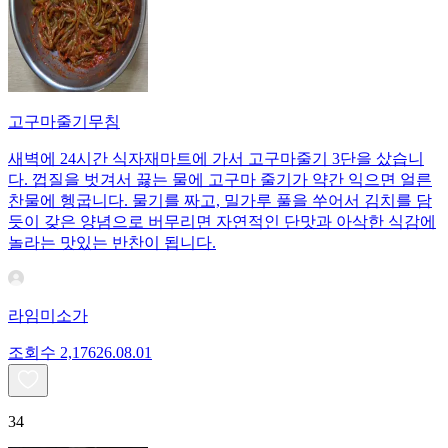
고구마줄기무침
새벽에 24시간 식자재마트에 가서 고구마줄기 3단을 샀습니
다. 껍질을 벗겨서 끓는 물에 고구마 줄기가 약간 익으면 얼른
찬물에 헹굽니다. 물기를 짜고, 밀가루 풀을 쑤어서 김치를 담
듯이 갖은 양념으로 버무리면 자연적인 단맛과 아삭한 식감에
놀라는 맛있는 반찬이 됩니다.
라임미소가
조회수
2,176
26.08.01
34