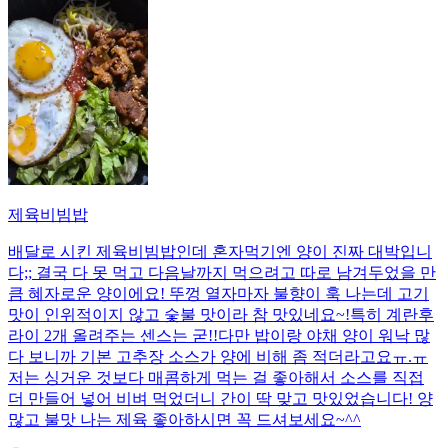
제육비빔밥
배달로 시킨 제육비빔밥인데 혼자먹기엔 양이 진짜 대박입니
다;; 결국 다 못 먹고 다음날까지 먹으려고 따로 남겨두었을 만
큼 혜자로운 양이에요! 뚜껑 열자마자 불향이 훅 나는데 고기
맛이 인위적이지 않고 숯불 맛이라 참 맛있네요~!특히 계란후
라이 2개 올려주는 센스는 굳!! ​다만 밥이랑 야채 양이 워낙 많
다 보니까 기본 고추장 소스가 양에 비해 좀 적더라고요ㅠ.ㅠ
저는 싱거운 것보다 매콤하게 먹는 걸 좋아해서 소스를 직접
더 만들어 넣어 비벼 먹었더니 간이 딱 맞고 맛있었습니다! 양
많고 불맛 나는 제육 좋아하시면 꼭 드셔보세요~^^