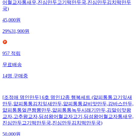
어혈교자통새우,진심만두고기떡만두국,진심만두김치떡만두
국)
45,000
원
29
%
31,900
원
957
적립
무료배송
14
명
구매중
[조정애 명인만두] 6호 명인12종 행복세트 (얇피통통고기잎새
만두,얇피통통김치잎새만두,얇피통통갈비맛만두,감바스만두,
얇피통통얼큰짬뽕만두,얇피통통녹두시래기만두,김말이맛왕
교자,고추왕교자,딤섬왕어혈교자고기,딤섬왕어혈교자통새우,
진심만두고기떡만두국,진심만두김치떡만두국)