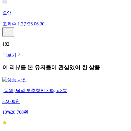
으앵
조회수
1.2만
26.06.30
182
더보기
이 리뷰를 본 유저들이 관심있어 한 상품
[동원] 딤섬 부추창펀 390g x 8봉
32,000
원
10
%
28,700
원