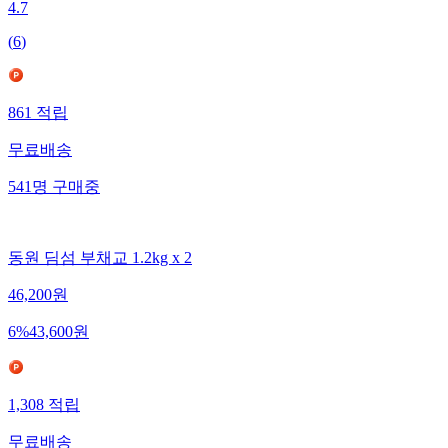
4.7
(
6
)
861
적립
무료배송
541
명
구매중
동원 딤섬 부채교 1.2kg x 2
46,200
원
6
%
43,600
원
1,308
적립
무료배송