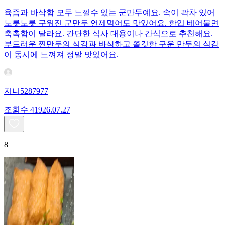
육즙과 바삭함 모두 느낄수 있는 군만두예요. 속이 꽉차 있어
노릇노릇 구워진 군만두 언제먹어도 맛있어요. 한입 베어물면
축촉함이 달라요. 간단한 식사 대용이나 간식으로 추천해요.
부드러운 찐만두의 식감과 바삭하고 쫄깃한 구운 만두의 식감
이 동시에 느껴져 정말 맛있어요.
지니5287977
조회수
419
26.07.27
8