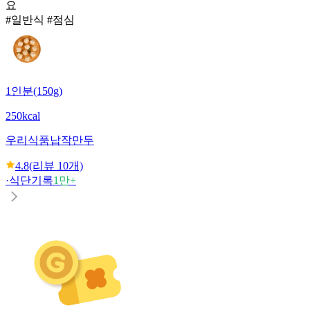
요
#일반식 #점심
1인분(150g)
250kcal
우리식품
납작만두
4.8
(리뷰
10
개)
·
식단기록
1만+