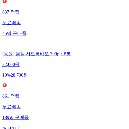
837
적립
무료배송
45
명
구매중
[동원] 딤섬 샤오롱바오 390g x 8봉
32,000
원
10
%
28,700
원
861
적립
무료배송
189
명
구매중