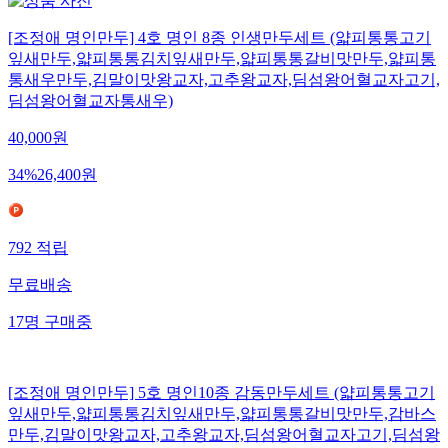
[조정애 명인만두] 4호 명인 8종 인생만두세트 (얇피통통고기
잎새만두,얇피통통김치잎새만두,얇피통통갈비맛만두,얇피통
통새우만두,김말이맛왕교자,고추왕교자,딤섬왕어혈교자고기,
딤섬왕어혈교자통새우)
40,000
원
34
%
26,400
원
792
적립
무료배송
17
명
구매중
[조정애 명인만두] 5호 명인10종 감동만두세트 (얇피통통고기
잎새만두,얇피통통김치잎새만두,얇피통통갈비맛만두,감바스
만두,김말이맛왕교자,고추왕교자,딤섬왕어혈교자고기,딤섬왕