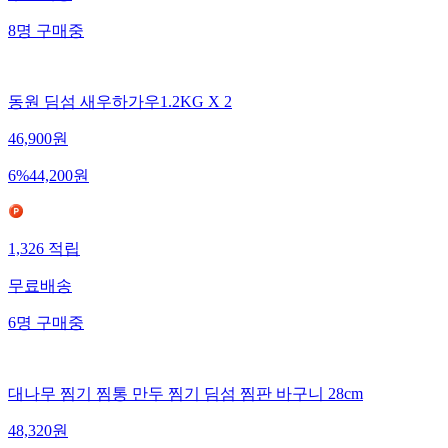
8
명
구매중
동원 딤섬 새우하가우1.2KG X 2
46,900
원
6
%
44,200
원
1,326
적립
무료배송
6
명
구매중
대나무 찜기 찜통 만두 찜기 딤섬 찜판 바구니 28cm
48,320
원