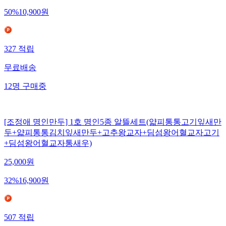
50
%
10,900
원
327
적립
무료배송
12
명
구매중
[조정애 명인만두] 1호 명인5종 알뜰세트(얇피통통고기잎새만
두+얇피통통김치잎새만두+고추왕교자+딤섬왕어혈교자고기
+딤섬왕어혈교자통새우)
25,000
원
32
%
16,900
원
507
적립