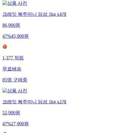
크레잇 복주머니 딤섬 1kg x4개
86,900
원
47
%
45,900
원
1,377
적립
무료배송
85
명
구매중
크레잇 복주머니 딤섬 1kg x2개
52,900
원
47
%
27,900
원