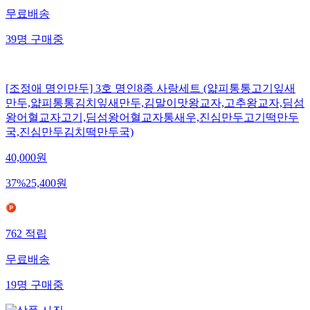
무료배송
39
명
구매중
[조정애 명인만두] 3호 명인8종 사랑세트 (얇피통통고기잎새
만두,얇피통통김치잎새만두,김말이맛왕교자,고추왕교자,딤섬
왕어혈교자고기,딤섬왕어혈교자통새우,진심만두고기떡만두
국,진심만두김치떡만두국)
40,000
원
37
%
25,400
원
762
적립
무료배송
19
명
구매중