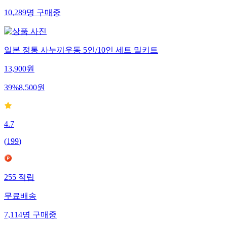
10,289
명
구매중
일본 정통 사누끼우동 5인/10인 세트 밀키트
13,900
원
39
%
8,500
원
4.7
(
199
)
255
적립
무료배송
7,114
명
구매중