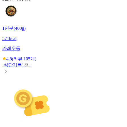
1인분(400g)
571kcal
카레우동
4.8
(리뷰
105
개)
·
식단기록
1천+