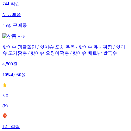
744
적립
무료배송
45
명
구매중
핫이슈 탱글쫄면 / 핫이슈 포차 우동 / 핫이슈 유니짜장 / 핫이
슈 고기짬뽕 / 핫이슈 오징어짬뽕 / 핫이슈 베트남 쌀국수
4,500
원
10
%
4,050
원
5.0
(
6
)
121
적립