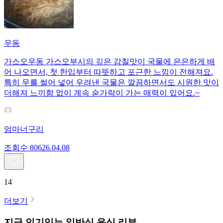
우동
가스오우동 가스오부시의 깊은 감칠맛이 국물에 은은하게 배
어 나오면서, 첫 한입부터 따뜻하고 포근한 느낌이 전해져요.
특히 무를 썰어 넣어 우려낸 국물은 깔끔하면서도 시원한 맛이
더해져 느끼함 없이 계속 숟가락이 가는 매력이 있어요.~
엄마너구리
조회수
806
26.04.08
14
더보기
지금 인기있는
일반식
음식 리뷰