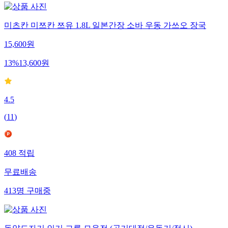
미츠칸 미쯔칸 쯔유 1.8L 일본간장 소바 우동 가쓰오 장국
15,600
원
13
%
13,600
원
4.5
(
11
)
408
적립
무료배송
413
명
구매중