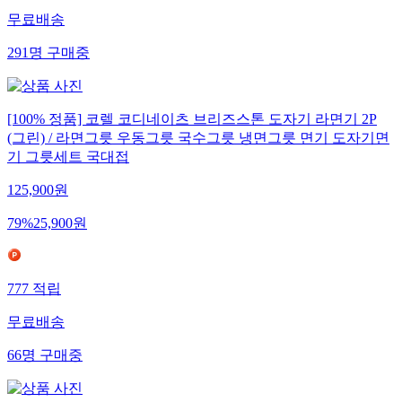
무료배송
291
명
구매중
[100% 정품] 코렐 코디네이츠 브리즈스톤 도자기 라면기 2P
(그린) / 라면그릇 우동그릇 국수그릇 냉면그릇 면기 도자기면
기 그릇세트 국대접
125,900
원
79
%
25,900
원
777
적립
무료배송
66
명
구매중