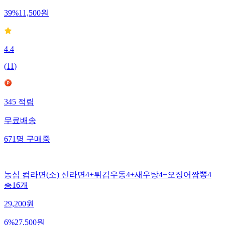
39
%
11,500
원
4.4
(
11
)
345
적립
무료배송
671
명
구매중
농심 컵라면(소) 신라면4+튀김우동4+새우탕4+오징어짬뽕4
총16개
29,200
원
6
%
27,500
원