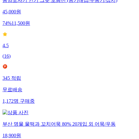
동양도자기 인기 그릇 모음전 (공기대접/우동기/접시)
45,000
원
74
%
11,500
원
4.5
(
16
)
345
적립
무료배송
1,172
명
구매중
부산 명물 물떡과 꼬치어묵 80% 20개입 외 어묵/우동
18,900
원