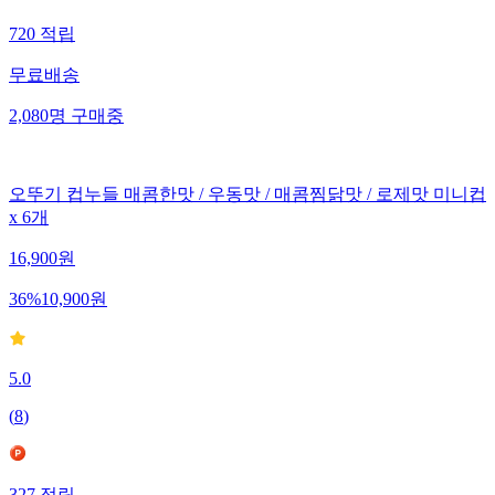
720
적립
무료배송
2,080
명
구매중
오뚜기 컵누들 매콤한맛 / 우동맛 / 매콤찜닭맛 / 로제맛 미니컵
x 6개
16,900
원
36
%
10,900
원
5.0
(
8
)