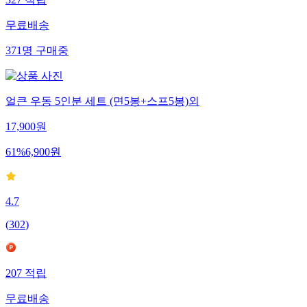
327
적립
무료배송
371
명
구매중
얼큰 우동 5인분 세트 (면5봉+스프5봉)외
17,900
원
61
%
6,900
원
4.7
(
302
)
207
적립
무료배송