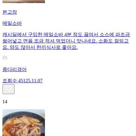
본고장
메밀소바
캐시딜에서 구입한 메일소바 4분 정도 끓여서 소스에 파조금
썰어넣고 면을 조금 적셔 먹었더니 맛나네요. 소화도 잘되고
요. 양도 않아서 한끼식사로 좋아요.
종다리경아
조회수
451
25.11.07
14