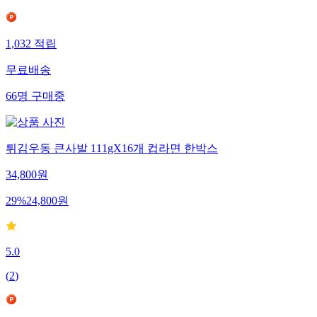
1,032
적립
무료배송
66
명
구매중
튀김우동 큰사발 111gX16개 컵라면 한박스
34,800
원
29
%
24,800
원
5.0
(
2
)