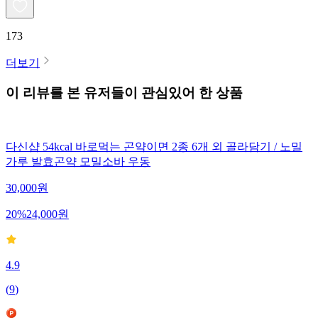
173
더보기
이 리뷰를 본 유저들이 관심있어 한 상품
다신샵 54kcal 바로먹는 곤약이면 2종 6개 외 골라담기 / 노밀
가루 발효곤약 모밀소바 우동
30,000
원
20
%
24,000
원
4.9
(
9
)