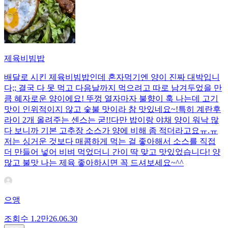
제육비빔밥
배달로 시킨 제육비빔밥인데 혼자먹기엔 양이 진짜 대박입니
다;; 결국 다 못 먹고 다음날까지 먹으려고 따로 남겨두었을 만
큼 혜자로운 양이에요! 뚜껑 열자마자 불향이 훅 나는데 고기
맛이 인위적이지 않고 숯불 맛이라 참 맛있네요~!특히 계란후
라이 2개 올려주는 센스는 굳!! ​다만 밥이랑 야채 양이 워낙 많
다 보니까 기본 고추장 소스가 양에 비해 좀 적더라고요ㅠ.ㅠ
저는 싱거운 것보다 매콤하게 먹는 걸 좋아해서 소스를 직접
더 만들어 넣어 비벼 먹었더니 간이 딱 맞고 맛있었습니다! 양
많고 불맛 나는 제육 좋아하시면 꼭 드셔보세요~^^
으앵
조회수
1.2만
26.06.30