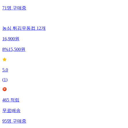
71
명
구매중
농심 튀김우동컵 12개
16,900
원
8
%
15,500
원
5.0
(
1
)
465
적립
무료배송
95
명
구매중