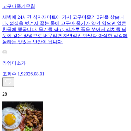
고구마줄기무침
새벽에 24시간 식자재마트에 가서 고구마줄기 3단을 샀습니
다. 껍질을 벗겨서 끓는 물에 고구마 줄기가 약간 익으면 얼른
찬물에 헹굽니다. 물기를 짜고, 밀가루 풀을 쑤어서 김치를 담
듯이 갖은 양념으로 버무리면 자연적인 단맛과 아삭한 식감에
놀라는 맛있는 반찬이 됩니다.
라임미소가
조회수
1,920
26.08.01
28