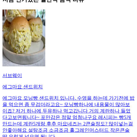
서브웨이
에그마요 샌드위치
에그마요 모닝빵 샌드위치 입니다. 수영을 하는데 가기전에 밥
을 먹으면 좀 무겁더라고요~ 모닝빵하나에 내용물이 많아보
이죠? 저거 하나에 두유하나 먹고갑니다 거의 계란하나 들었
다고보면됩니다~ 포만감은 정말 엄청나구요 레시피는 빵5개
만드는데 계란5개랑 후추 마요네즈는 2큰술정도? 많이넣는걸
안좋아해요 설탕조금 소금조금 홀그레인머스터드 작은큰술
딱 요렇게 넣으면 됩니다.