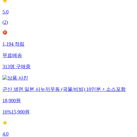
5.0
(
2
)
1,194
적립
무료배송
313
명
구매중
군산 생면 일본 사누끼우동 (국물/비빔) 10인분 + 소스포함
18,900
원
16
%
15,900
원
4.0