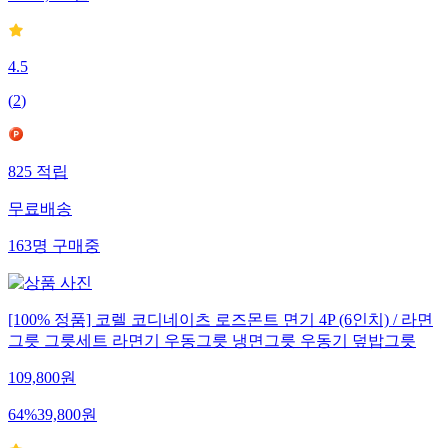
4.5
(
2
)
825
적립
무료배송
163
명
구매중
[100% 정품] 코렐 코디네이츠 로즈몬트 면기 4P (6인치) / 라면
그릇 그릇세트 라면기 우동그릇 냉면그릇 우동기 덮밥그릇
109,800
원
64
%
39,800
원