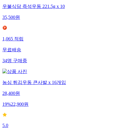
우불식당 즉석우동 221.5g x 10
35,500
원
1,065
적립
무료배송
34
명
구매중
농심 튀김우동 큰사발 x 16개입
28,400
원
19
%
22,900
원
5.0