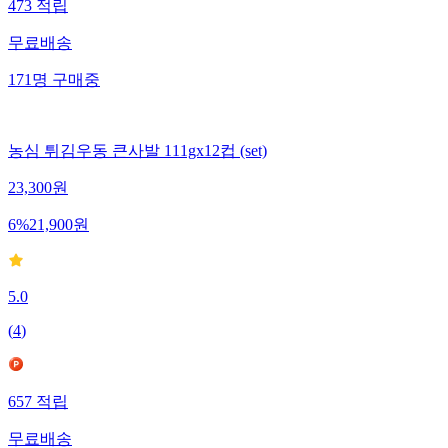
473
적립
무료배송
171
명
구매중
농심 튀김우동 큰사발 111gx12컵 (set)
23,300
원
6
%
21,900
원
5.0
(
4
)
657
적립
무료배송