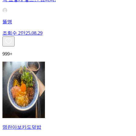
똘맹
조회수
2만
25.08.29
999+
명란아보카도덮밥