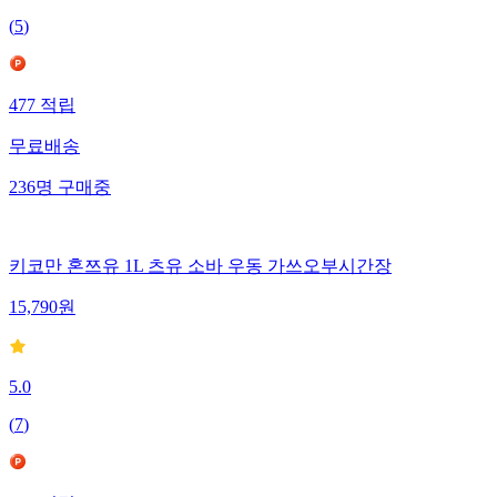
(
5
)
477
적립
무료배송
236
명
구매중
키코만 혼쯔유 1L 츠유 소바 우동 가쓰오부시간장
15,790
원
5.0
(
7
)