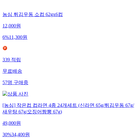
농심 튀김우동 소컵 62gx6컵
12,000
원
6
%
11,300
원
339
적립
무료배송
57
명
구매중
[농심] 작은컵 컵라면 4종 24개세트 (신라면 65g/튀김우동 67g/
새우탕 67g/오징어짬뽕 67g)
49,000
원
30
%
34,400
원